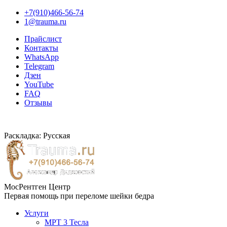
+7(910)466-56-74
1@trauma.ru
Прайслист
Контакты
WhatsApp
Telegram
Дзен
YouTube
FAQ
Отзывы
Раскладка: Русская
МосРентген Центр
Первая помощь при переломе шейки бедра
Услуги
МРТ 3 Тесла