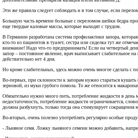
Эти же правила следует соблюдать и в том случае, если перел
Большую часть времени больные с переломом шейки бедра прово
еще твердые каловые массы, которые выходят с трудом.
В Германии разработана система профилактики запора, котора
кто-то из пациентов в туалет, сестра или сиделка тут же отме
внимание! Надо что-то предпринимать! Если на четвертый день н
запор – постоянное явление, врач выписывает слабительное на 
действительно нет 4 дня.
Но кроме слабительных, здесь можно очень многое сделать с 
Во-первых, при склонности к запорам нужно стараться кушать
зерновой, из муки грубого помола. То же относится к макарон
Обязательно нужно много пить, потребление жидкости в день ми
недостаточность, потребление жидкости ограничивается, словом
должна разбухнуть, только тогда она стимулирует сокращения м
Во-вторых, очень полезно употреблять регулярно особые прод
- Льняное семя. Ложку льняного семени можно добавить, напр