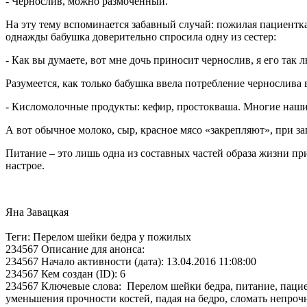
- Чернослив, можно размоченный.
На эту тему вспоминается забавный случай: пожилая пациентка 
однажды бабушка доверительно спросила одну из сестер:
- Как вы думаете, вот мне дочь приносит чернослив, я его так 
Разумеется, как только бабушка ввела потребление чернослива 
- Кисломолочные продукты: кефир, простокваша. Многие наши п
А вот обычное молоко, сыр, красное мясо «закрепляют», при за
Питание – это лишь одна из составных частей образа жизни пр
настрое.
Яна Завацкая
Теги: Перелом шейки бедра у пожилых
234567 Описание для анонса:
234567 Начало активности (дата): 13.04.2016 11:08:00
234567 Кем создан (ID): 6
234567 Ключевые слова: Перелом шейки бедра, питание, пацие
уменьшения прочности костей, падая на бедро, сломать непрочн