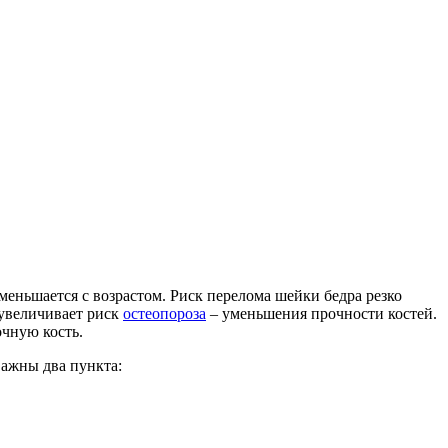
еньшается с возрастом. Риск перелома шейки бедра резко
 увеличивает риск
остеопороза
– уменьшения прочности костей.
очную кость.
важны два пункта: