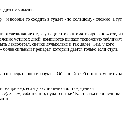
ые другие моменты.
 – и вообще-то сходить в туалет «по-большому» сложно, а тут
ии отслеживание стула у пациентов автоматизировано – сходил
в течение четырех дней, компьютер выдает тревожную табличку:
ть лаксоберал, свечки дульколакс и так далее. Тем, у кого
» более сильный препарат, который дается только если стула
вую очередь овощи и фрукты. Обычный хлеб стоит заменить на
й, например, если у вас почечная или сердечная
чае). Зачем, собственно, нужно питье? Клетчатка в кишечнике
ость.