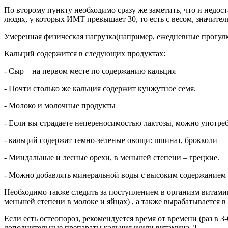
По второму пункту необходимо сразу же заметить, что и недост
людях, у которых ИМТ превышает 30, то есть с весом, значите
Умеренная физическая нагрузка(например, ежедневные прогулк
Кальций содержится в следующих продуктах:
- Сыр – на первом месте по содержанию кальция
- Почти столько же кальция содержит кунжутное семя.
- Молоко и молочные продукты
- Если вы страдаете непереносимостью лактозы, можно употреб
- кальций содержат темно-зеленые овощи: шпинат, брокколи
- Миндальные и лесные орехи, в меньшей степени – грецкие.
- Можно добавлять минеральной воды с высоким содержанием 
Необходимо также следить за поступлением в организм витами
меньшей степени в молоке и яйцах) , а также вырабатывается в
Если есть остеопороз, рекомендуется время от времени (раз в 3
дополнительные препараты кальция и/или витамина Д.