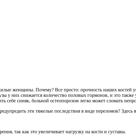
илые женщины. Почему? Все просто: прочность наших костей ум
аузы у них снижается количество половых гормонов, и это также
дить себе синяк, больной остеопорозом легко может сломать непр
предупредить эти тяжелые последствия в виде переломов? Здесь 
ения, так как это увеличивает нагрузку на кости и суставы.