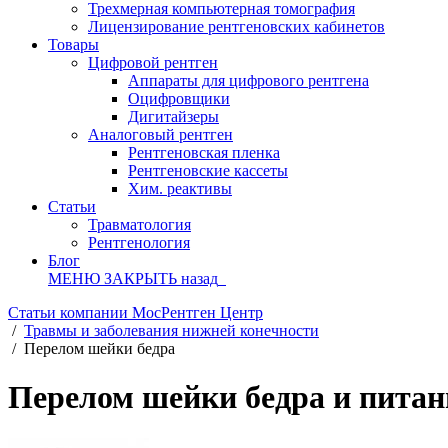
Трехмерная компьютерная томография
Лицензирование рентгеновских кабинетов
Товары
Цифровой рентген
Аппараты для цифрового рентгена
Оцифровщики
Дигитайзеры
Аналоговый рентген
Рентгеновская пленка
Рентгеновские кассеты
Хим. реактивы
Статьи
Травматология
Рентгенология
Блог
МЕНЮ
ЗАКРЫТЬ
назад
Статьи компании МосРентген Центр
/
Травмы и заболевания нижней конечности
/
Перелом шейки бедра
Перелом шейки бедра и питан