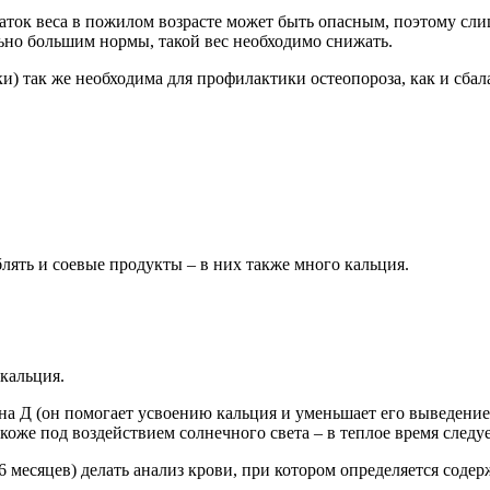
аток веса в пожилом возрасте может быть опасным, поэтому слиш
льно большим нормы, такой вес необходимо снижать.
и) так же необходима для профилактики остеопороза, как и сба
лять и соевые продукты – в них также много кальция.
кальция.
на Д (он помогает усвоению кальция и уменьшает его выведение
 коже под воздействием солнечного света – в теплое время следу
-6 месяцев) делать анализ крови, при котором определяется соде