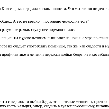
К. все время страдала легким поносом. Что мы только ни делали
люблю... А это не вредно – постоянно чернослив есть?
в разумные рамки, стул у нее нормализовался.
ациенты с удовольствием выпивают на ночь и с утра по стакану
поре их следует употреблять поменьше, так же, как сладости и 
и профилактике и лечении перелома шейки бедра, не надо забыв
нты с переломом шейки бедра, это пожилые женщины, прочность
ую кость, кальция, запор, сходить в туалет по-большому, питан