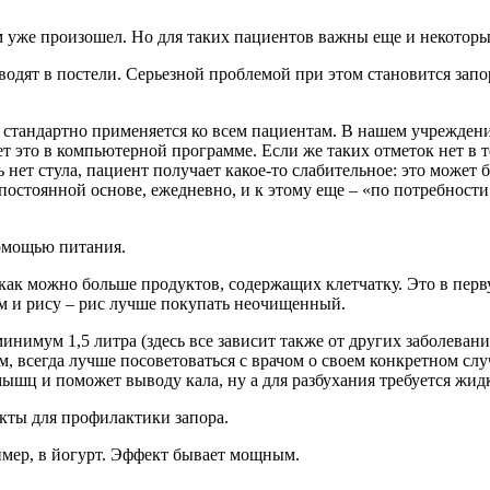
ом уже произошел. Но для таких пациентов важны еще и некотор
дят в постели. Серьезной проблемой при этом становится запор
я стандартно применяется ко всем пациентам. В нашем учрежден
чает это в компьютерной программе. Если же таких отметок нет 
ет стула, пациент получает какое-то слабительное: это может бы
постоянной основе, ежедневно, и к этому еще – «по потребности
помощью питания.
 как можно больше продуктов, содержащих клетчатку. Это в пер
ам и рису – рис лучше покупать неочищенный.
нимум 1,5 литра (здесь все зависит также от других заболевани
, всегда лучше посоветоваться с врачом о своем конкретном слу
ышц и поможет выводу кала, ну а для разбухания требуется жидк
укты для профилактики запора.
имер, в йогурт. Эффект бывает мощным.