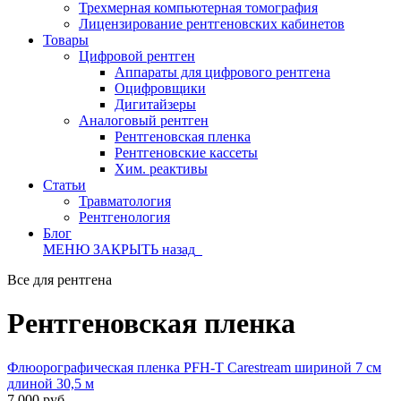
Трехмерная компьютерная томография
Лицензирование рентгеновских кабинетов
Товары
Цифровой рентген
Аппараты для цифрового рентгена
Оцифровщики
Дигитайзеры
Аналоговый рентген
Рентгеновская пленка
Рентгеновские кассеты
Хим. реактивы
Статьи
Травматология
Рентгенология
Блог
МЕНЮ
ЗАКРЫТЬ
назад
Все для рентгена
Рентгеновская пленка
Флюорографическая пленка PFH-T Carestream шириной 7 см
длиной 30,5 м
7 000 руб.