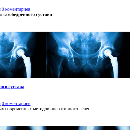
я
0 коментариев
я
тазобедренного сустава
ого сустава
я
0 коментариев
ых современных методов оперативного лечен...