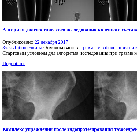
Алгоритм диагностического исследования коленного сустав
Опубликовано
22 декабря 2017
Зуля Дибошечкина
Опубликовано в:
Травмы и заболевания ни
Cтартовым условием для алгоритма исследования при травме ко
Подробнее
Комплекс упражнений после эндопротезирования тазобедрен