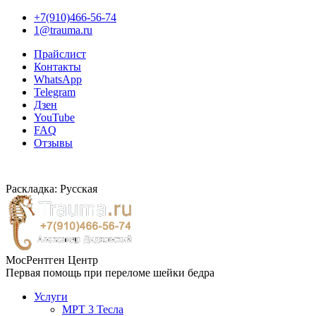
+7(910)466-56-74
1@trauma.ru
Прайслист
Контакты
WhatsApp
Telegram
Дзен
YouTube
FAQ
Отзывы
Раскладка: Русская
МосРентген Центр
Первая помощь при переломе шейки бедра
Услуги
МРТ 3 Тесла