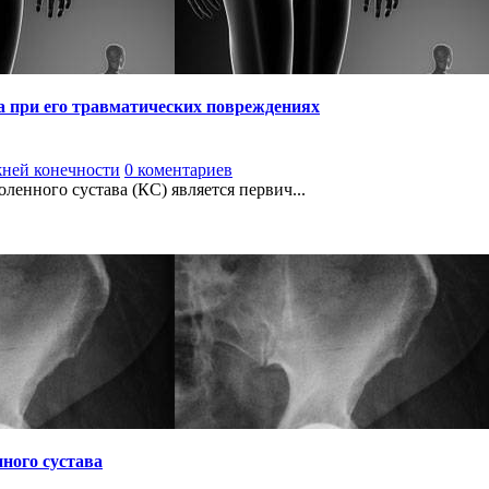
а при его травматических повреждениях
жней конечности
0 коментариев
ленного сустава (КС) является первич...
ного сустава