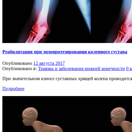
Реабилитация при эндопротезировании коленного сустава
Опубликовано
12 августа 2017
Опубликовано в:
Травмы и заболевания нижней конечности
0 
При значительном износе суставных хрящей колена проводится 
Подробнее