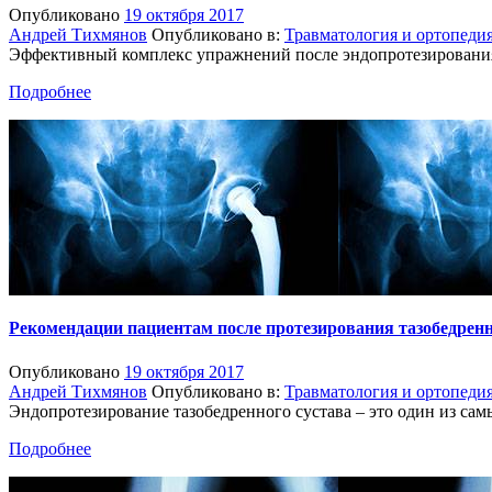
Опубликовано
19 октября 2017
Андрей Тихмянов
Опубликовано в:
Травматология и ортопеди
Эффективный комплекс упражнений после эндопротезировани
Подробнее
Рекомендации пациентам после протезирования тазобедренн
Опубликовано
19 октября 2017
Андрей Тихмянов
Опубликовано в:
Травматология и ортопеди
Эндопротезирование тазобедренного сустава – это один из сам
Подробнее