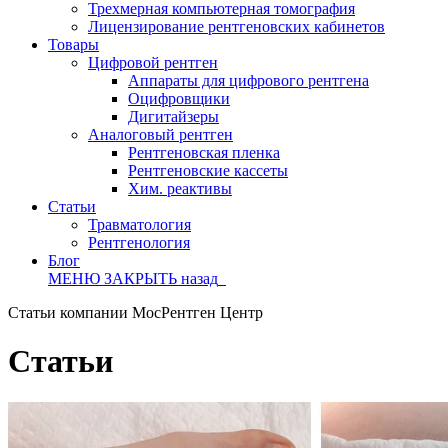
Трехмерная компьютерная томография
Лицензирование рентгеновских кабинетов
Товары
Цифровой рентген
Аппараты для цифрового рентгена
Оцифровщики
Дигитайзеры
Аналоговый рентген
Рентгеновская пленка
Рентгеновские кассеты
Хим. реактивы
Статьи
Травматология
Рентгенология
Блог
МЕНЮ
ЗАКРЫТЬ
назад
Статьи компании МосРентген Центр
Статьи