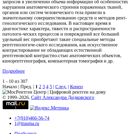
запросов в увеличении объема информации об особенностях
нарушения анатомического строения пораженных тканей,
органов или систем человеческого тела привели к
значительному совершенствованию средств и методов рент-
генологического исследования. В настоящее время в
диагностике характера, тяжести и распространенности
патологи-ческих процессов и повреждений все больший
удельный вес приобретают такие специальные методы
рентгенологиче-ского исследования, как искусственное
контрастирование не обладающих естественной
рентгеновской контрастно-стью анатомических объектов,
кинорентгенография, компьютерная томография и др.
Подробнее
1 - 10 из 307
Начало | Пред. |
1
2
3
4
5
|
След.
|
Конец
© 1999–2026.
Сайт Александра Дидковского
+7(910)466-56-74
1@trauma.ru
Прайслист