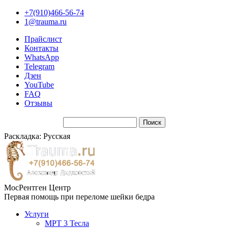
+7(910)466-56-74
1@trauma.ru
Прайслист
Контакты
WhatsApp
Telegram
Дзен
YouTube
FAQ
Отзывы
Раскладка: Русская
МосРентген Центр
Первая помощь при переломе шейки бедра
Услуги
МРТ 3 Тесла