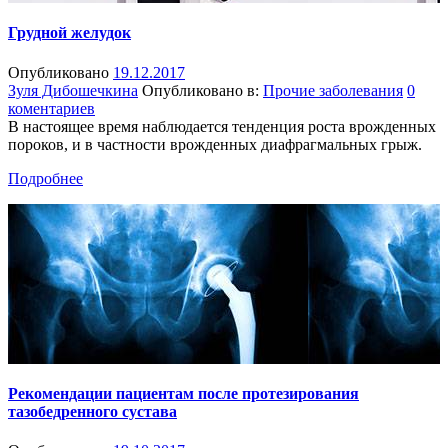
Грудной желудок
Опубликовано
19.12.2017
Зуля Дибошечкина
Опубликовано в:
Прочие заболевания
0
коментариев
В настоящее время наблюдается тенденция роста врожденных
пороков, и в частности врожденных диафрагмальных грыж.
Подробнее
Рекомендации пациентам после протезирования
тазобедренного сустава