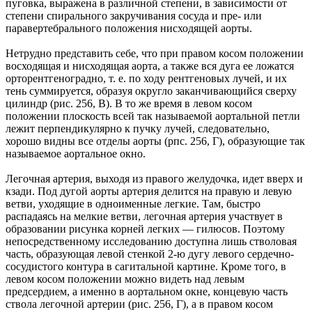
пуговка, выражена в различной степени, в зависимости от
степени спирального закручивания сосуда и пре- или
паравертебрального положения нисходящей аорты.
Нетрудно представить себе, что при правом косом положении
восходящая и нисходящая аорта, а также вся дуга ее ложатся
орторентгеноградно, т. е. по ходу рентгеновых лучей, и их
тень суммируется, образуя округло заканчивающийся сверху
цилиндр (рис. 256, В). В то же время в левом косом
положении плоскость всей так называемой аортальной петли
лежит перпендикулярно к пучку лучей, следовательно,
хорошо видны все отделы аорты (рпс. 256, Г), образующие так
называемое аортальное окно.
Легочная артерия, выходя из правого желудочка, идет вверх и
кзади. Под дугой аорты артерия делится на правую и левую
ветви, уходящие в одноименные легкие. Там, быстро
распадаясь на мелкие ветви, легочная артерия участвует в
образовании рисунка корней легких — гилюсов. Поэтому
непосредственному исследованию доступна лишь стволовая
часть, образующая левой стенкой 2-ю дугу левого сердечно-
сосудистого контура в сагитальной картине. Кроме того, в
левом косом положении можно видеть над левым
предсердием, а именно в аортальном окне, концевую часть
ствола легочной артерии (рис. 256, Г), а в правом косом