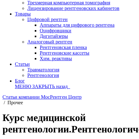
Трехмерная компьютерная томография
Лицензирование рентгеновских кабинетов
Товары
Цифровой рентген
Аппараты для цифрового рентгена
Оцифровщики
Дигитайзеры
Аналоговый рентген
Рентгеновская пленка
Рентгеновские кассеты
Хим. реактивы
Статьи
Травматология
Рентгенология
Блог
МЕНЮ
ЗАКРЫТЬ
назад
Статьи компании МосРентген Центр
/
Прочее
Курс медицинской
рентгенологии.Рентгенологич