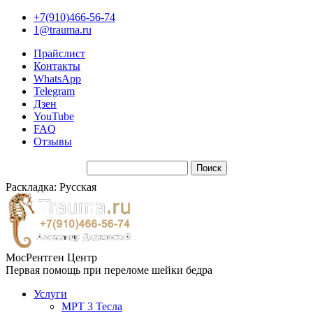
+7(910)466-56-74
1@trauma.ru
Прайслист
Контакты
WhatsApp
Telegram
Дзен
YouTube
FAQ
Отзывы
Раскладка: Русская
МосРентген Центр
Первая помощь при переломе шейки бедра
Услуги
МРТ 3 Тесла