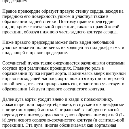
предсердием.
Правое предсердие образует правую стенку сердца, заходя на
переднюю его поверхность ушком и участвуя также в
образовании задней стенки. Поэтому правое предсердие
видно, кроме сагитальной проекции, также в правой косой
проекции, образуя нижнюю часть заднего контура сердца.
Ниже правого предсердия может быть виден небольшой
участок нижней полой вены, выходящей из-под диафрагмы и
впадающей в правое предсердие.
Сосудистый пучок также очерчивается различными отделами
сосудов при различных проекциях. Главную роль в
образовании пучка играет аорта. Поднимаясь вверх выпуклой
вправо восходящей частью, аорта ложится кнутри от верхней
полой вены, отчасти прикрываясь ею, и частично участвует в
образовании 1-й дуги правого сосудистого контура.
Далее дуга аорты уходит влево и кзади к позвоночнику,
ложась пре- или паравертебрально, и спускается к диафрагме
в виде нисходящей аорты. Спиральный загиб дуги и косой
переход ее в нисходящую часть дают образование верхней (1-
й) дуги левого сердечно-сосудистого контура (и сагнталь-ной
проекции). Эта дуга, иногда обозначаемая как аортальная