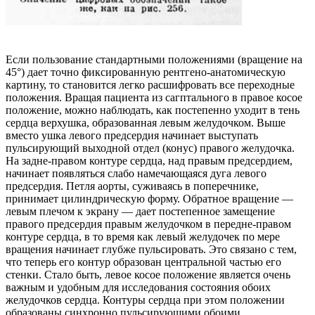
Если пользование стандартными положениями (вращение на
45°) дает точно фиксированную рентгено-анатомическую
картину, то становится легко расшифровать все переходные
положения. Вращая пациента из сагптального в правое косое
положение, можно наблюдать, как постепенно уходит в тень
сердца верхушка, образованная левым желудочком. Выше
вместо ушка левого предсердия начинает выступать
пульсирующий выходной отдел (конус) правого желудочка.
На задне-правом контуре сердца, над правым предсердием,
начинает появляться слабо намечающаяся дуга левого
предсердия. Петля аорты, суживаясь в поперечнике,
принимает цилиндрическую форму. Обратное вращение —
левым плечом к экрану — дает постепенное замещение
правого предсердия правым желудочком в передне-правом
контуре сердца, в то время как левый желудочек по мере
вращения начинает глубже пульсировать. Это связано с тем,
что теперь его контур образован центральной частью его
стенки. Стало быть, левое косое положение является очень
важным и удобным для исследования состояния обоих
желудочков сердца. Контуры сердца при этом положении
образованы синхронно пульсирующими обоими