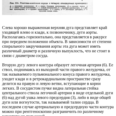
Слева хорошо выраженная верхняя дуга представляет край
уходящей влево и кзади, к позвоночнику, дуги аорты.
Располагаясь горизонтально, она представляется в ракурсе
при переднем положении объекта. В зависимости от степени
спирального закручивания аорты эта дуга может иметь
различный диаметр и различную выпуклость, что не стоит в
связи с диаметром сосуда.
Вторую дугу левого контура образует легочная артерия (6). Ее
ствол, поднимаясь из выходной части правого желудочка, от
так называемого пульмонального конуса правого желудочка,
уходит кзади и в ретрокардиальном пространстве сразу
делится на правую и левую ветви, вступающие в корни
легких. В сосудистом пучке видна латеральная стейка
центрального ствола легочной артерии в виде отдельной дуги
(6) над дугой ушка левого предсердия (3), либо в виде общей
дуги или вогнутости, так называемой талин сердца. В
последнем случае артериальную и предсердную части контура
можно при рентгеноскопии разграничить по различному