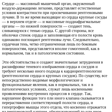
Сердце — массивный мышечный орган, окруженный
воздухо-держащими легкими, представляет естественные
условия контрастности при просвечивании рентгеновыми
лучами. В то же время выходящие из сердца крупные сосуды
— в верхнем отделе — и массивные поддиафрагмальные
органы — по нижней поверхности — создают тень,
сливающуюся с тенью сердца. С другой стороны, все
оболочки стенок сердца и заполняющая его полости кровь
одинаково поглощают рентгеновы лучи. Следовательно,
сердечная тень, четко отграниченная лишь по боковым
поверхностям, представляется вполне гомогенной, как в
нормальном, так и в патологическом состоянии.
Эти обстоятельства и создают значительные затруднения в
расшифровке теневого изображения сердца и сосудов и
требуют несколько иного подхода к кардиорентгенологии
(рентгенологии сердца и крупных сосудов). По существу, все
непосредственно видимые морфологические и
функциональные явления, как в нормальных, так и в
патологических условиях, служат лишь косвенными
проявлениями внутренних процессов в сердце. Так,
нарушение функции того пли иного клапана сказывается в
перерастяжении соответствующей полости сердца, и
гипертрофии мышцы этого отдела, что косвенно отражается
на рентгеновской картине, обнаруживающей то или иное