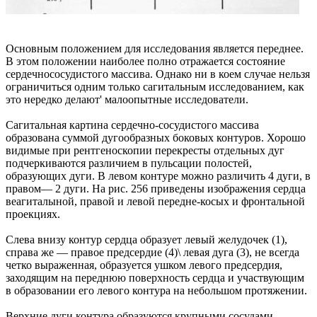
Основным положением для исследования является переднее.
В этом положении наиболее полно отражается состояние
сердечнососудистого массива. Однако ни в коем случае нельзя
ограничиться одним только сагитальным исследованием, как
это нередко делают' малоопытные исследователи.
Сагитальная картина сердечно-сосудистого массива
образована суммой дугообразных боковых контуров. Хорошо
видимые при рентгеноскопии перекресты отдельных дуг
подчеркиваются различием в пульсации полостей,
образующих дуги. В левом контуре можно различить 4 дуги, в
правом— 2 дуги. На рис. 256 приведены изображения сердца
веагиталыной, правой и левой передне-косых и фронтальной
проекциях.
Слева внизу контур сердца образует левый желудочек (1),
справа же — правое предсердие (4)\ левая дуга (3), не всегда
четко выраженная, образуется ушком левого предсердия,
заходящим на переднюю поверхность сердца и участвующим
в образовании его левого контура на небольшом протяжении.
Верхние дуги контура образуются крупными сосудами,