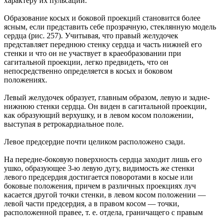
характеру их пульсаций.
Образование косых и боковой проекций становится более
ясным, если представить себе прозрачную, стеклянную модель
сердца (рис. 257). Учитывая, что правый желудочек
представляет переднюю стенку сердца и часть нижней его
стенки и что он не участвует в краеобразовании при
сагитальной проекции, легко предвидеть, что он
непосредственно определяется в косых и боковом
положениях.
Левый желудочек образует, главным образом, левую и задне-
нижнюю стенки сердца. Он виден в сагитальной проекции,
как образующий верхушку, и в левом косом положении,
выступая в ретрокардиальное поле.
Левое предсердие почти целиком расположено сзади.
На передне-боковую поверхность сердца заходит лишь его
ушко, образующее 3-ю левую дугу, видимость же стенки
левого предсердия достигается поворотами в косые или
боковые положения, причем в различных проекциях луч
касается другой точки стенки, в левом косом положении —
левой части предсердия, а в правом косом — точки,
расположенной правее, т. е. отдела, граничащего с правым