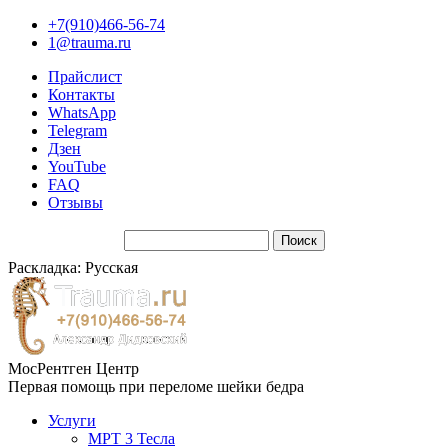
+7(910)466-56-74
1@trauma.ru
Прайслист
Контакты
WhatsApp
Telegram
Дзен
YouTube
FAQ
Отзывы
Раскладка: Русская
МосРентген Центр
Первая помощь при переломе шейки бедра
Услуги
МРТ 3 Тесла