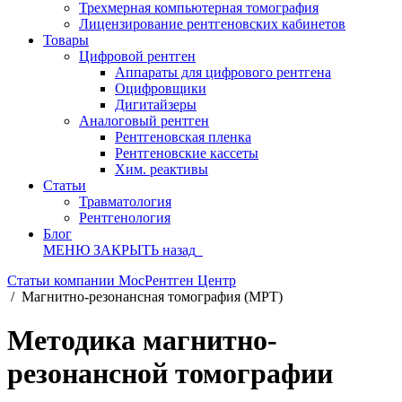
Трехмерная компьютерная томография
Лицензирование рентгеновских кабинетов
Товары
Цифровой рентген
Аппараты для цифрового рентгена
Оцифровщики
Дигитайзеры
Аналоговый рентген
Рентгеновская пленка
Рентгеновские кассеты
Хим. реактивы
Статьи
Травматология
Рентгенология
Блог
МЕНЮ
ЗАКРЫТЬ
назад
Статьи компании МосРентген Центр
/
Магнитно-резонансная томография (МРТ)
Методика магнитно-
резонансной томографии