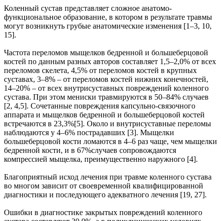
Коленный сустав представляет сложное анатомо-
функциональное образование, в котором в результате травмы
могут возникнуть грубые анатомические изменения [1–3, 10,
15].
Частота переломов мыщелков бедренной и большеберцовой
костей по данным разных авторов составляет 1,5–2,0% от всех
переломов скелета, 4,5% от переломов костей в крупных
суставах, 3–8% – от переломов костей нижних конечностей,
14–20% – от всех внутрисуставных повреждений коленного
сустава. При этом мениски травмируются в 50–84% случаев
[2, 4,5]. Сочетанные повреждения капсульно-связочного
аппарата и мыщелков бедренной и большеберцовой костей
встречаются в 23,3%[5]. Около и внутрисуставные переломы
наблюдаются у 4–6% пострадавших [3]. Мыщелки
большеберцовой кости ломаются в 4–6 раз чаще, чем мыщелки
бедренной кости, и в 67%случаев сопровождаются
компрессией мыщелка, преимущественно наружного [4].
Благоприятный исход лечения при травме коленного сустава
во многом зависит от своевременной квалифицированной
диагностики и последующего адекватного лечения [19, 27].
Ошибки в диагностике закрытых повреждений коленного