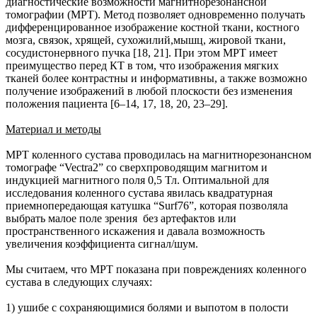
диагностические возможности магнитнорезонансной
томографии (МРТ). Метод позволяет одновременно получать
дифференцированное изображение костной ткани, костного
мозга, связок, хрящей, сухожилий,мышц, жировой ткани,
сосудистонервного пучка [18, 21]. При этом МРТ имеет
преимущество перед КТ в том, что изображения мягких
тканей более контрастны и информативны, а также возможно
получение изображений в любой плоскости без изменения
положения пациента [6–14, 17, 18, 20, 23–29].
Материал и методы
МРТ коленного сустава проводилась на магнитнорезонансном
томографе “Vectra2” со сверхпроводящим магнитом и
индукцией магнитного поля 0,5 Тл. Оптимальной для
исследования коленного сустава явилась квадратурная
приемнопередающая катушка “Surf76”, которая позволяла
выбрать малое поле зрения без артефактов или
пространственного искажения и давала возможность
увеличения коэффициента сигнал/шум.
Мы считаем, что МРТ показана при повреждениях коленного
сустава в следующих случаях:
1) ушибе с сохраняющимися болями и выпотом в полости