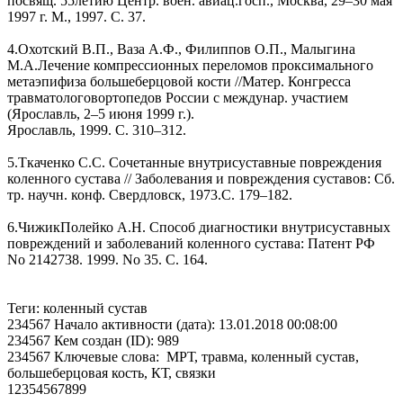
посвящ. 55летию Центр. воен. авиац.госп., Москва, 29–30 мая
1997 г. М., 1997. С. 37.
4.Охотский В.П., Ваза А.Ф., Филиппов О.П., Малыгина
М.А.Лечение компрессионных переломов проксимального
метаэпифиза большеберцовой кости //Матер. Конгресса
травматологовортопедов России с междунар. участием
(Ярославль, 2–5 июня 1999 г.).
Ярославль, 1999. С. 310–312.
5.Ткаченко С.С. Сочетанные внутрисуставные повреждения
коленного сустава // Заболевания и повреждения суставов: Сб.
тр. научн. конф. Свердловск, 1973.С. 179–182.
6.ЧижикПолейко А.Н. Способ диагностики внутрисуставных
повреждений и заболеваний коленного сустава: Патент РФ
No 2142738. 1999. No 35. С. 164.
Теги: коленный сустав
234567 Начало активности (дата): 13.01.2018 00:08:00
234567 Кем создан (ID): 989
234567 Ключевые слова: МРТ, травма, коленный сустав,
большеберцовая кость, КТ, связки
12354567899