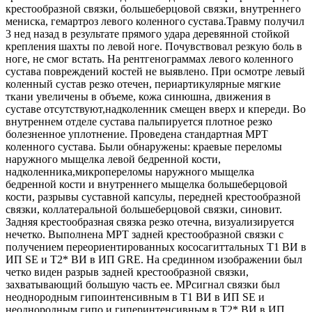
крестообразной связки, большеберцовой связки, внутреннего
мениска, гемартроз левого коленного сустава.Травму получил
3 нед назад в результате прямого удара деревянной стойкой
крепления шахты по левой ноге. Почувствовал резкую боль в
ноге, не смог встать. На рентгенограммах левого коленного
сустава повреждений костей не выявлено. При осмотре левый
коленный сустав резко отечен, периартикулярные мягкие
ткани увеличены в объеме, кожа синюшна, движения в
суставе отсутствуют,надколенник смещен вверх и кпереди. Во
внутреннем отделе сустава пальпируется плотное резко
болезненное уплотнение. Проведена стандартная МРТ
коленного сустава. Были обнаружены: краевые переломы
наружного мыщелка левой бедренной кости,
надколенника,микропереломы наружного мыщелка
бедренной кости и внутреннего мыщелка большеберцовой
кости, разрывы суставной капсулы, передней крестообразной
связки, коллатеральной большеберцовой связки, синовит.
Задняя крестообразная связка резко отечна, визуализируется
нечетко. Выполнена МРТ задней крестообразной связки с
получением переориентированных кососагиттальных Т1 ВИ в
ИП SE и Т2* ВИ в ИП GRE. На cрединном изображении был
четко виден разрыв задней крестообразной связки,
захватывающий большую часть ее. МРсигнал связки был
неоднородным гипоинтенсивным в Т1 ВИ в ИП SE и
неоднородным гипо и гиперинтенсивным в Т2* ВИ в ИП