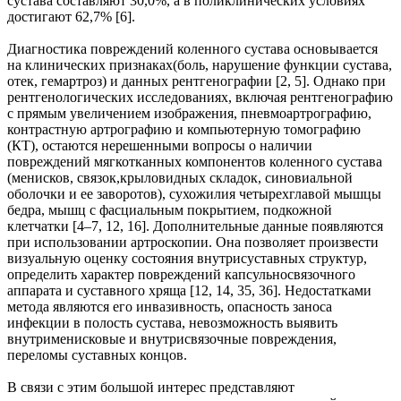
сустава составляют 30,0%, а в поликлинических условиях
достигают 62,7% [6].
Диагностика повреждений коленного сустава основывается
на клинических признаках(боль, нарушение функции сустава,
отек, гемартроз) и данных рентгенографии [2, 5]. Однако при
рентгенологических исследованиях, включая рентгенографию
с прямым увеличением изображения, пневмоартрографию,
контрастную артрографию и компьютерную томографию
(КТ), остаются нерешенными вопросы о наличии
повреждений мягкотканных компонентов коленного сустава
(менисков, связок,крыловидных складок, синовиальной
оболочки и ее заворотов), сухожилия четырехглавой мышцы
бедра, мышц с фасциальным покрытием, подкожной
клетчатки [4–7, 12, 16]. Дополнительные данные появляются
при использовании артроскопии. Она позволяет произвести
визуальную оценку состояния внутрисуставных структур,
определить характер повреждений капсульносвязочного
аппарата и суставного хряща [12, 14, 35, 36]. Недостатками
метода являются его инвазивность, опасность заноса
инфекции в полость сустава, невозможность выявить
внутрименисковые и внутрисвязочные повреждения,
переломы суставных концов.
В связи с этим большой интерес представляют