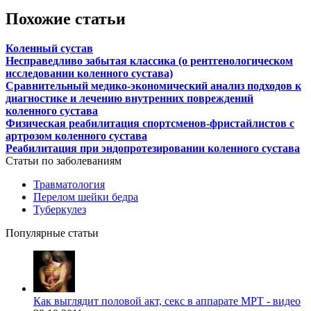
Похожие статьи
Коленный сустав
Несправедливо забытая классика (о рентгенологическом
исследовании коленного сустава)
Сравнительный медико-экономический анализ подходов к
диагностике и лечению внутренних повреждений
коленного сустава
Физическая реабилитация спортсменов-фристайлистов с
артрозом коленного сустава
Реабилитация при эндопротезировании коленного сустава
Статьи по заболеваниям
Травматология
Перелом шейки бедра
Туберкулез
Популярные статьи
Как выглядит половой акт, секс в аппарате МРТ - видео