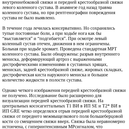
внутреннебоковой связки и передней крестообразной связки
левого коленного сустава. В анамнезе год назад травма
коленного сустава, но при рентгенографии повреждения
сустава не было выявлено.
В течение года лечилась консервативно. Но сохранялись
тупые постоянные боли, а при ходьбе нога как бы
“выставляется” и “подгибается”. При осмотре левый
коленный сустав отечен, движения в нем ограничены.
Больная при ходьбе хромает. Проведена стандартная МРТ
коленного сустава. Были обнаружены: разрыв внутреннего
мениска, деформирующий артроз с выраженными
дистрофическими изменениями в суставных хрящах,
менисках, задней крестообразной связке, жировых складках,
дистрофическая киста наружного мениска и большое
количество жидкости в полости сустава.
Однако четкого изображения передней крестообразной связки
не получено. Исследование было расширенно для
визуализации передней крестообразной связки. На
центральных кососагиттальных Т1 ВИ в ИП SE и Т2* ВИ в
ИП GRE четко определялся отрыв передней крестообразной
связки от переднего межмыщелкового поля большеберцовой
кости со смещением связки вверх. Связка была неравномерно
истончена, с гиперинтенсивным МРсигналом, что