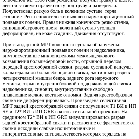
лентой затянуло правую ногу под трубу и развернуло.
Почувствовал резкую боль в коленном суставе, терял
сознание. Рентгенологически выявлен наружноротационный
подвывих голени. Правая нижняя конечность резко отечна,
синюшнобагрового цвета, коленный сустав утолщен,
деформирован, на коже ссадины. Движения отсутствуют.
При стандартной МРТ коленного сустава обнаружены:
наружноротационный подвывих голени и надколенника,
внутрисуставные микропереломы межмыщелкового
возвышения большеберцовой кости, отрывной перелом
передней крестообразной связки, разрыв суставной капсулы,
коллатеральной большеберцовой связки, частичный разрыв
четырехглавой мышцы бедра, заднего рога наружного
мениска, отрыв внутреннебоковой поддерживающей связки
надколенника, синовит, внутрисуставные свободно
плавающие мелкие костные отломки. Задняя крестообразная
связка не дифференцировалась. Произведена селективная
МРТ задней крестообразной связки с получением Т1 ВИ в ИП
SE и Т2* ВИ в ИП GRE в кососагиттальной проекции. На
срединном Т2* ВИ в ИП GRE визуализировались разрыв
задней крестообразной связки и расслоение ее фрагментов: от
связки исходили слабые изоинтенсивные и
гиперинтенсивные сигналы,четкость которых терялась на