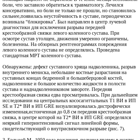
боли, что заставило обратиться к травматологу. Лечился
консервативно, но боли не только не прошли, но становились
сильнее,появилась неустойчивость в суставе, периодически
возникала “блокировка”. Был направлен в центр лучевой
диагностики для исключения разрыва передней
крестообразной связки левого коленного сустава. При
осмотре сустав утолщен, движения умеренно ограничены,
болезненны. На обзорных рентгенограммах повреждения
левого коленного сустава не определялись. Проведена
стандартная МРТ коленного сустава.
Обнаружены: дефект суставного хряща надколенника, разрыв
внутреннего мениска, небольшие костные разрастания на
суставных концах бедренной и большеберцовой костей,
надколеннике и большое количество жидкости в полости
сустава и наднадколенниковом завороте. Передняя
крестообразная связка едва просматривалась. При дальнейшем
исследовании на центральных кососагиттальных Т1 ВИ в ИП
SE и Т2* ВИ в ИП GRE визуализировалась дистрофически
измененная,истонченная до 0,8 см передняя крестообразная
связка, в центре которой на Т2* ВИ в ИП GRE определялся
неяркий гиперинтенсивный сигнал линейной формы,
свидетельствующий о внутрисвязочном разрыве (рис. 7).
3. Больной М., 1950 года рождения, получил травму в шахте: