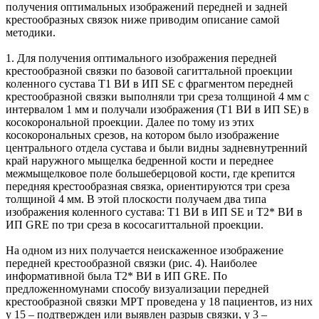
получения оптимальных изображений передней и задней
крестообразных связок ниже приводим описание самой
методики.
1. Для получения оптимального изображения передней
крестообразной связки по базовой сагиттальной проекции
коленного сустава Т1 ВИ в ИП SE с фрагментом передней
крестообразной связки выполняли три среза толщиной 4 мм с
интервалом 1 мм и получали изображения (T1 BИ в ИП SE) в
косокорональной проекции. Далее по тому из этих
косокорональных срезов, на котором было изображение
центрального отдела сустава и были видны задневнутренний
край наружного мыщелка бедренной кости и переднее
межмыщелковое поле большеберцовой кости, где крепится
передняя крестообразная связка, ориентируются три среза
толщиной 4 мм. В этой плоскости получаем два типа
изображения коленного сустава: Т1 ВИ в ИП SE и Т2* ВИ в
ИП GRE по три среза в кососагиттальной проекции.
На одном из них получается неискаженное изображение
передней крестообразной связки (рис. 4). Наиболее
информативной была Т2* ВИ в ИП GRE. По
предложенномунами способу визуализации передней
крестообразной связки МРТ проведена у 18 пациентов, из них
у 15 – подтвержден или выявлен разрыв связки, у 3 –