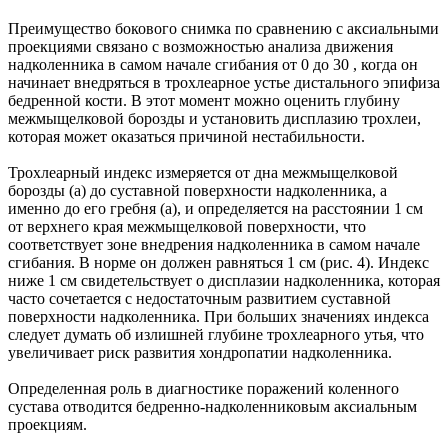
Преимущество бокового снимка по сравнению с аксиальными
проекциями связано с возможностью анализа движения
надколенника в самом начале сгибания от 0 до 30 , когда он
начинает внедряться в трохлеарное устье дистального эпифиза
бедренной кости. В этот момент можно оценить глубину
межмыщелковой борозды и установить дисплазию трохлеи,
которая может оказаться причиной нестабильности.
Трохлеарный индекс измеряется от дна межмыщелковой
борозды (а) до суставной поверхности надколенника, а
именно до его гребня (а), и определяется на расстоянии 1 см
от верхнего края межмыщелковой поверхности, что
соответствует зоне внедрения надколенника в самом начале
сгибания. В норме он должен равняться 1 см (рис. 4). Индекс
ниже 1 см свидетельствует о дисплазии надколенника, которая
часто сочетается с недостаточным развитием суставной
поверхности надколенника. При бoльших значениях индекса
следует думать об излишней глубине трохлеарного утья, что
увеличивает риск развития хондропатии надколенника.
Определенная роль в диагностике поражений коленного
сустава отводится бедренно-надколенниковым аксиальным
проекциям.