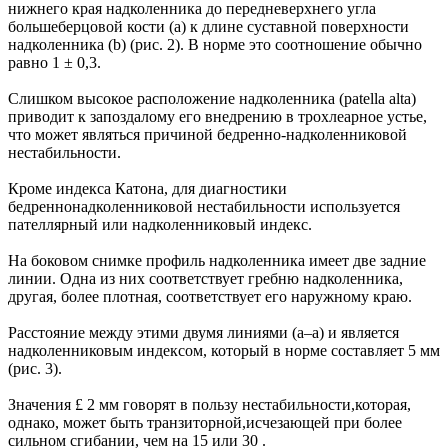
нижнего края надколенника до передневерхнего угла
большеберцовой кости (a) к длине суставной поверхности
надколенника (b) (рис. 2). В норме это соотношение обычно
равно 1 ± 0,3.
Слишком высокое расположение надколенника (patella alta)
приводит к запоздалому его внедрению в трохлеарное устье,
что может являться причиной бедренно-надколенниковой
нестабильности.
Кроме индекса Катона, для диагностики
бедреннонадколенниковой нестабильности используется
пателлярный или надколенниковый индекс.
На боковом снимке профиль надколенника имеет две задние
линии. Одна из них соответствует гребню надколенника,
другая, более плотная, соответствует его наружному краю.
Расстояние между этими двумя линиями (a–a) и является
надколенниковым индексом, который в норме составляет 5 мм
(рис. 3).
Значения £ 2 мм говорят в пользу нестабильности,которая,
однако, может быть транзиторной,исчезающей при более
сильном сгибании, чем на 15 или 30 .