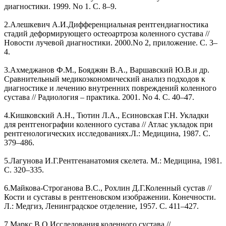
диагностики. 1999. No 1. С. 8–9.
2.Алешкевич А.И.Дифференциальная рентгендиагностика
стадий деформирующего остеоартроза коленного сустава //
Новости лучевой диагностики. 2000.No 2, приложение. С. 3–
4.
3.Ахмеджанов Ф.М., Бояджян В.А., Варшавский Ю.В.и др.
Сравнительный медикоэкономический анализ подходов к
диагностике и лечению внутренних повреждений коленного
сустава // Радиология – практика. 2001. No 4. С. 40–47.
4.Кишковский А.Н., Тютин Л.А., Есиновская Г.Н. Укладки
для рентгенографии коленного сустава // Атлас укладок при
рентгенологических исследованиях.Л.: Медицина, 1987. С.
379–486.
5.Лагунова И.Г.Рентгенанатомия скелета. М.: Медицина, 1981.
С. 320–335.
6.Майкова-Строганова В.С., Рохлин Д.Г.Коленный сустав //
Кости и суставы в рентгеновском изображении. Конечности.
Л.: Медгиз, Ленинградское отделение, 1957. С. 411–427.
7.Маркс В.О.Исследования коленного сустава //