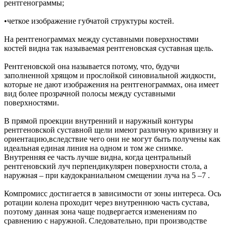
рентгенограммы;
•четкое изображение губчатой структуры костей.
На рентгенограммах между суставными поверхностями
костей видна так называемая рентгеновская суставная щель.
Рентгеновской она называется потому, что, будучи
заполненной хрящом и прослойкой синовиальной жидкости,
которые не дают изображения на рентгенограммах, она имеет
вид более прозрачной полосы между суставными
поверхностями.
В прямой проекции внутренний и наружный контуры
рентгеновской суставной щели имеют различную кривизну и
ориентацию,вследствие чего они не могут быть получены как
идеальная единая линия на одном и том же снимке.
Внутренняя ее часть лучше видна, когда центральный
рентгеновский луч перпендикулярен поверхности стола, а
наружная – при каудокраниальном смещении луча на 5 –7 .
Компромисс достигается в зависимости от зоны интереса. Ось
ротации колена проходит через внутреннюю часть сустава,
поэтому данная зона чаще подвергается изменениям по
сравнению с наружной. Следовательно, при производстве