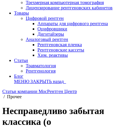
Трехмерная компьютерная томография
Лицензирование рентгеновских кабинетов
Товары
Цифровой рентген
Аппараты для цифрового рентгена
Оцифровщики
Дигитайзеры
Аналоговый рентген
Рентгеновская пленка
Рентгеновские кассеты
Хим. реактивы
Статьи
Травматология
Рентгенология
Блог
МЕНЮ
ЗАКРЫТЬ
назад
Статьи компании МосРентген Центр
/
Прочее
Несправедливо забытая
классика (о