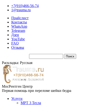
+7(910)466-56-74
1@trauma.ru
Прайслист
Контакты
WhatsApp
Telegram
Дзен
YouTube
FAQ
Отзывы
Раскладка: Русская
МосРентген Центр
Первая помощь при переломе шейки бедра
Услуги
МРТ 3 Тесла