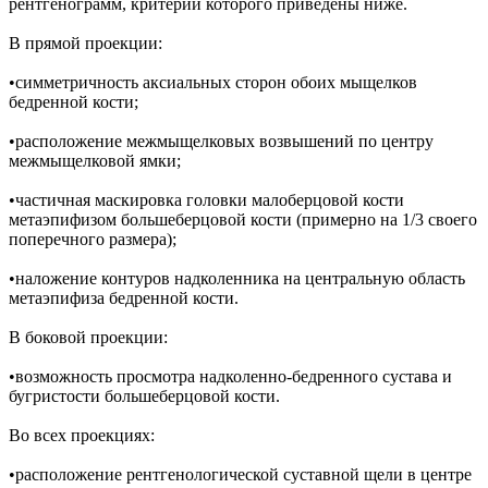
рентгенограмм, критерии которого приведены ниже.
В прямой проекции:
•симметричность аксиальных сторон обоих мыщелков
бедренной кости;
•расположение межмыщелковых возвышений по центру
межмыщелковой ямки;
•частичная маскировка головки малоберцовой кости
метаэпифизом большеберцовой кости (примерно на 1/3 своего
поперечного размера);
•наложение контуров надколенника на центральную область
метаэпифиза бедренной кости.
В боковой проекции:
•возможность просмотра надколенно-бедренного сустава и
бугристости большеберцовой кости.
Во всех проекциях:
•расположение рентгенологической суставной щели в центре