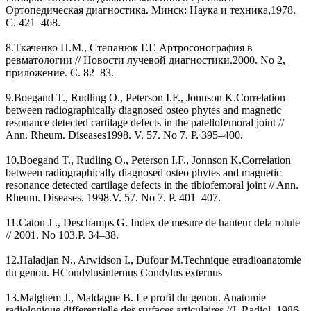
Ортопедическая диагностика. Минск: Наука и техника,1978.
C. 421–468.
8.Ткаченко П.М., Степанюк Г.Г. Артросонография в
ревматологии // Новости лучевой диагностики.2000. No 2,
приложение. С. 82–83.
9.Boegand T., Rudling O., Peterson I.F., Jonnson K.Correlation
between radiographically diagnosed osteo phytes and magnetic
resonance detected cartilage defects in the patellofemoral joint //
Ann. Rheum. Diseases1998. V. 57. No 7. P. 395–400.
10.Boegand T., Rudling O., Peterson I.F., Jonnson K.Correlation
between radiographically diagnosed osteo phytes and magnetic
resonance detected cartilage defects in the tibiofemoral joint // Ann.
Rheum. Diseases. 1998.V. 57. No 7. P. 401–407.
11.Caton J ., Deschamps G. Index de mesure de hauteur dela rotule
// 2001. No 103.P. 34–38.
12.Haladjan N., Arwidson I., Dufour M.Technique etradioanatomie
du genou. HCondylusinternus Condylus externus
13.Malghem J., Maldague B. Le profil du genou. Anatomie
radiologique differentielle des surfaces articulaires //J. Radiol. 1986.