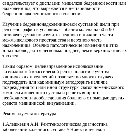
свидетельствует о дисплазии мыщелков бедренной кости или
надколенника, что выражается в нестабильности
бедреннонадколенникового сочленения.
Изучение бедреннонадколенниковой суставной щели при
рентгенографии в условиях сгибания колена на 60 и 90
позволяет детально изучить среднюю и нижнюю части
межмыщелкового пространства и верхнюю часть
надколенника. Обычно патологические изменения в этих
зонах наблюдаются несколько позднее, чем в верхних отделах
трохлеи.
Таким образом, целенаправленное использование
возможностей классической рентгенологии с учетом
клинических проявлений позволяет во многих случаях
подтвердить или как минимум заподозрить наличие
повреждения той или иной структуры связочноменискового
комплекса коленного сустава и решить вопрос о
необходимости дообследования больного с помощью других
средств медицинской визуализации.
Рекомендуемая литература
1.Алешкевич А.И. Рентгенологическая диагностика
заболеваний коленного сустава // Новости лучевой