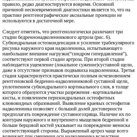
правило, редко диагностируются вовремя. Основной
причиной несвоевременной диагностики является то, что на
практике рентгенографические аксиальные проекции не
используются в достаточной мере.
Следует отметить, что рентгенологически различают три
стадии бедреннонадколенникового артроза (рис. 6).
Субхондральная остеоконденсация и усиление трабекулярного
рисунка наружного края надколенника, испытывающего
наибольшие внешние нагрузки(“синдром гипердавления”),
соответствуют первой стадии артроза. При второй стадии
наблюдается ущемление (локальное сужение)суставной щели,
даже в отсутствие признаков подвывиха надколенника. Третья
стадия характеризуется практически полным исчезновением
рентгеновской бедренно-надколенниковой суставной щели,
уплотнением субхондрального кортикального слоя, в толще
которого образуются участки разрежения –кортикальные
кисты, и появлением перихондральных остеофитных
клювовидных образований. Выявление краевых остеофитов
надколенника позволяет с большой долей достоверности
предполагать повреждение суставногохряща. Наличие их по
контурам наружного и внутреннего мыщелков бедренной и
больше берцовой костей указывает на повреждение мениска
соответствующей стороны. Выраженный артроз чаще всего
возникает при смещении оси надколенника вследствие