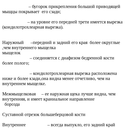
– бугорок прикрепления большой приводящей
мыщцы покрывает его сзади;
– на уровне его передней трети имеется вырезка
(кондилотрохлеарная вырезка).
Наружный –передний и задний его края более округлые
,чем внутреннего мыщелка
мыщелок
– соединяется с диафизом бедренной кости
более полого;
– кондилотрохлеарная вырезка расположена
ниже и более кзади,она видна менее отчетливо, чем на
внутреннем мыщелке.
Межмыщелковая – ее наружная щека лучше видна, чем
внутренняя, и имеет краниальное направление
борозда
Суставной отрезок большеберцовой кости
Внутреннее – всегда выпукло, его задний край