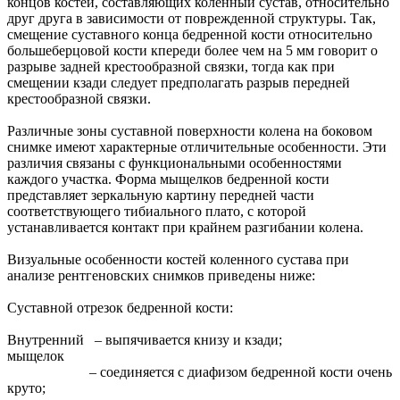
концов костей, составляющих коленный сустав, относительно
друг друга в зависимости от поврежденной структуры. Так,
смещение суставного конца бедренной кости относительно
большеберцовой кости кпереди более чем на 5 мм говорит о
разрыве задней крестообразной связки, тогда как при
смещении кзади следует предполагать разрыв передней
крестообразной связки.
Различные зоны суставной поверхности колена на боковом
снимке имеют характерные отличительные особенности. Эти
различия связаны с функциональными особенностями
каждого участка. Форма мыщелков бедренной кости
представляет зеркальную картину передней части
соответствующего тибиального плато, с которой
устанавливается контакт при крайнем разгибании колена.
Визуальные особенности костей коленного сустава при
анализе рентгеновских снимков приведены ниже:
Суставной отрезок бедренной кости:
Внутренний – выпячивается книзу и кзади;
мыщелок
– соединяется с диафизом бедренной кости очень
круто;