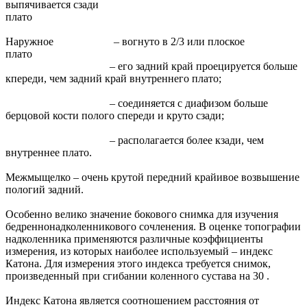
выпячивается сзади
плато
Наружное – вогнуто в 2/3 или плоское
плато
– его задний край проецируется больше
кпереди, чем задний край внутреннего плато;
– соединяется с диафизом больше
берцовой кости полого спереди и круто сзади;
– располагается более кзади, чем
внутреннее плато.
Межмыщелко – очень крутой передний крайивое возвышение
пологий задний.
Особенно велико значение бокового снимка для изучения
бедреннонадколенникового сочленения. В оценке топографии
надколенника применяются различные коэффициенты
измерения, из которых наиболее используемый – индекс
Катона. Для измерения этого индекса требуется снимок,
произведенный при сгибании коленного сустава на 30 .
Индекс Катона является соотношением расстояния от