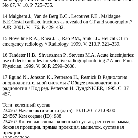
No 67. V. 10. P. 725–735.
14.Malghem J., Van de Berg B.C., Lecouvet F.E., Maldague
B.E.Costal cartilage fractures as revealed on CT and sonography //
AJR. 2001. V. 176. P. 429–432.
15.Novelline R.A., Rhea J.T., Rao P.M., Stuk J.L. Helical CT in
emergency radiology // Radiology. 1999. V. 213.P. 321–339.
16.Tandeter H.B., Shvartzman P., Stevens M.A. Acute kneeinjuries:
use of decision rules for selective radiographordering // Amer. Fam.
Physician. 1999. V. 60.P. 2599–2608.
17.Egund N., Jonsson K., Petterson H., Resnick D.Радиология
опорнодвигательной системы // Общее руководство по
радиологии / Под ред. Petterson H. Лунд:NICER, 1995. C. 371–
457.
Теги: коленный сустав
234567 Начало активности (дата): 10.11.2017 21:08:00
234567 Кем создан (ID): 988
234567 Ключевые слова: коленный сустав, рентгенограмма,
боковая проекция, прямая проекция, мыщелок, суставная
прекция