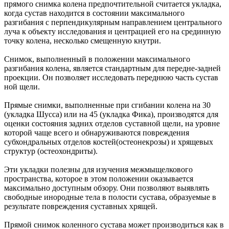
прямого снимка колена предпочтительной считается укладка,
когда сустав находится в состоянии максимального
разгибания с перпендикулярным направлением центрального
луча к объекту исследования и центрацией его на срединную
точку колена, несколько смещенную кнутри.
Снимок, выполненный в положении максимального
разгибания колена, является стандартным для передне-задней
проекции. Он позволяет исследовать переднюю часть сустав
ной щели.
Прямые снимки, выполненные при сгибании колена на 30
(укладка Шусса) или на 45 (укладка Фика), производятся для
оценки состояния задних отделов суставной щели, на уровне
которой чаще всего и обнаруживаются повреждения
субхондральных отделов костей(остеонекрозы) и хрящевых
структур (остеохондриты).
Эти укладки полезны для изучения межмыщелкового
пространства, которое в этом положении оказывается
максимально доступным обзору. Они позволяют выявлять
свободные инородные тела в полости сустава, образуемые в
результате повреждения суставных хрящей.
Прямой снимок коленного сустава может производиться как в