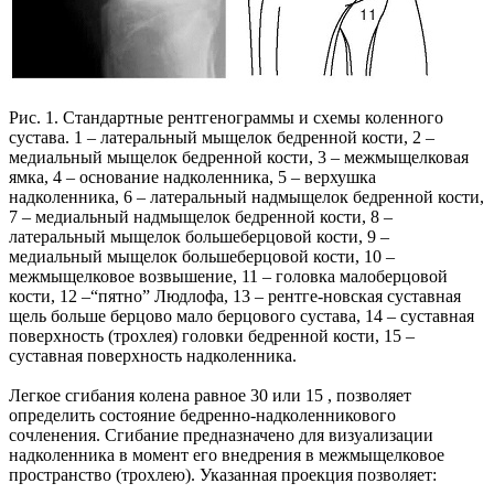
Рис. 1. Стандартные рентгенограммы и схемы коленного
сустава. 1 – латеральный мыщелок бедренной кости, 2 –
медиальный мыщелок бедренной кости, 3 – межмыщелковая
ямка, 4 – основание надколенника, 5 – верхушка
надколенника, 6 – латеральный надмыщелок бедренной кости,
7 – медиальный надмыщелок бедренной кости, 8 –
латеральный мыщелок большеберцовой кости, 9 –
медиальный мыщелок большеберцовой кости, 10 –
межмыщелковое возвышение, 11 – головка малоберцовой
кости, 12 –“пятно” Людлофа, 13 – рентге-новская суставная
щель больше берцово мало берцового сустава, 14 – суставная
поверхность (трохлея) головки бедренной кости, 15 –
суставная поверхность надколенника.
Легкое сгибания колена равное 30 или 15 , позволяет
определить состояние бедренно-надколенникового
сочленения. Сгибание предназначено для визуализации
надколенника в момент его внедрения в межмыщелковое
пространство (трохлею). Указанная проекция позволяет: