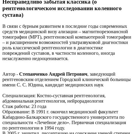
Несправедливо забытая классика (о
рентгенологическом исследовании коленного
сустава)
В связи с бурным развитием в последние годы современных
средств медицинской визу ализации – магнитнорезонансной
томографии (МРТ), рентгеновской компьютерной томографии
– и расширением возможностей ультразвуковой диагностики
роль классической рентгенологии в диагностике
повреждений суставов, в частности коленного, иногда
незаслуженно недооценивается.
Автор -
Степанченко Андрей Петрович
, заведующий
рентгеновским отделением Городской клинической больницы
имени С. С. Юдина, кандидат медицинских наук
Специализация: Костно-суставная рентгенология,
абдоминальная рентгенология, нейрорадиология
Стаж работы: 23 года
Образование: В 1991 г. окончил медицинский факультет
Кабардино-Балкарского государственного университета по
специальности «Лечебное дело». Первичная специализация
по рентгенологии в 1994 году.
В 2005 г. защитил диссертацию на соискание ученой степени