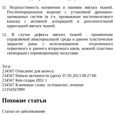
11.
Недопустимость натяжения и ишемии мягких тканей.
Послеоперационное ведение с установкой дренажно-
промывных систем (в т.ч. промывание костномозгового
канала) с активной аспирацией и дополнительной
ирригацией мягких тканей.
12.
В случае дефекта мягких тканей - применение
управляемой абактериальной среды и раннее пластическое
закрытие раны с использованием
отсроченного
первичного и раннего вторичного швов, кожной пластики
свободным ( перемещенным) лоскутами.
Теги:
234567 Описание для анонса:
234567 Начало активности (дата): 07.05.2013 08:27:00
234567 Кем создан (ID): 1
234567 Ключевые слова: остемиелит, лечение
12354567899
Похожие статьи
Статьи по заболеваниям