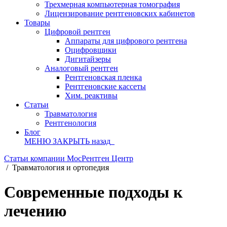
Трехмерная компьютерная томография
Лицензирование рентгеновских кабинетов
Товары
Цифровой рентген
Аппараты для цифрового рентгена
Оцифровщики
Дигитайзеры
Аналоговый рентген
Рентгеновская пленка
Рентгеновские кассеты
Хим. реактивы
Статьи
Травматология
Рентгенология
Блог
МЕНЮ
ЗАКРЫТЬ
назад
Статьи компании МосРентген Центр
/
Травматология и ортопедия
Современные подходы к
лечению