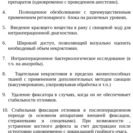
препаратов (одновременно с проведением анестезии).
4.
Полноценное обезболивание с преимущественным
применением регионарного
блока на различных уровнях.
5.
Введение красящего вещества в рану ( свищевой ход) для
интраоперационной диагностики.
6.
Широкий доступ, позволяющий визуально оценить
необходимый объем некрэктомии.
7.
Интраоперационное бактериологическое исследование (в
т.ч. на анаэробы).
8.
Тщательная некрэктомия в пределах жизнеспособных
тканей
c
применением дополнительных методов санации
(вакуумирование
,
ультразвукавая обработка и т.п.)
9.
Удаление фиксатора в случаях, когда он не обеспечивает
стабильности отломков.
10.
Стабильная фиксация отломков в послеоперационном
периоде (в основном аппаратами внешней фиксации,
стержневыми и спицевыми).
При возможности ,
устранение костного дефекта за счет дистракции после
остеотомии одновременно с ликвидацией гнойного очага.