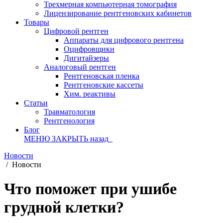
Трехмерная компьютерная томография
Лицензирование рентгеновских кабинетов
Товары
Цифровой рентген
Аппараты для цифрового рентгена
Оцифровщики
Дигитайзеры
Аналоговый рентген
Рентгеновская пленка
Рентгеновские кассеты
Хим. реактивы
Статьи
Травматология
Рентгенология
Блог
МЕНЮ
ЗАКРЫТЬ
назад
Новости
/
Новости
Что поможет при ушибе
грудной клетки?