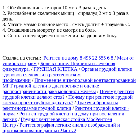
1. Обезболивание - кеторол 10 мг х 3 раза в день.
2. Расслабление скелетных мышц - сирдалуд 2 мг х 3 раза в
день.
3. Мазать мазью больное место - смесь долгит + траумель С.
4. Откашливать мокроту, не смотря на боль.
5. Спать в полусидячем положении на здоровом боку.
Ссылка на статьи:
Рентген на дому 8 495 22 555 6 8
/
Мази от
ушибов и травм
/
Боль в спине. Причины и лечебная
физкультура.
/
ГРУДНАЯ КЛЕТКА
/
Органы грудной клетки
здорового человека в рентгеновском
изображении
/
Применение низкопольной контрастированной
МРТ грудной клетки в диагностике и оценке
распространенности рака молочной железы
/
Почему рентген
грудной клетки делают стоя?
/
Почему при рентгене грудной
клетки просят глубоко вдохнуть?
/
Трахея и бронхи на
рентгенограмме грудной клетки
/
Рентген грудной клетки -
норма
/
Рентген грудной клетки на дому при воспалении
легких
/
Грудная рентгеновская стойка МосРентген
Центр
/
Рентгенография легких: анализ изображений и
протоколирование данных.Часть 2