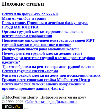
Похожие статьи
Рентген на дому 8 495 22 555 6 8
Мази от ушибов и травм
Боль в спине. Причины и лечебная физкультура.
ГРУДНАЯ КЛЕТКА
Органы грудной клетки здорового человека в
рентгеновском изображении
Применение низкопольной контрастированной МРТ
грудной клетки в диагностике и оценке
распространенности рака молочной железы
Почему рентген грудной клетки делают стоя?
Почему при рентгене грудной клетки просят глубоко
вдохнуть?
Трахея и бронхи на рентгенограмме грудной клетки
Рентген грудной клетки - норма
Рентген грудной клетки на дому при воспалении легких
Грудная рентгеновская стойка МосРентген Центр
Рентгенография легких: анализ изображений и
протоколирование данных.Часть 2
© 1999–2026.
Сайт Александра Дидковского