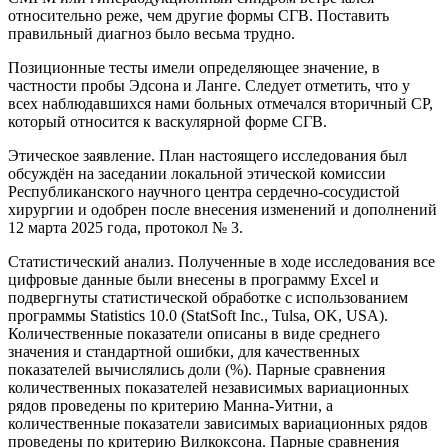
относительно реже, чем другие формы СГВ. Поставить
правильный диагноз было весьма трудно.
Позиционные тесты имели определяющее значение, в
частности пробы Эдсона и Ланге. Следует отметить, что у
всех наблюдавшихся нами больных отмечался вторичный СР,
который относится к васкулярной форме СГВ.
Этическое заявление. План настоящего исследования был
обсуждён на заседании локальной этической комиссии
Республиканского научного центра сердечно-сосудистой
хирургии и одобрен после внесения изменений и дополнений
12 марта 2025 года, протокол № 3.
Статистический анализ. Полученные в ходе исследования все
цифровые данные были внесены в программу Excel и
подвергнуты статистической обработке с использованием
программы Statistics 10.0 (StatSoft Inc., Tulsa, OK, USA).
Количественные показатели описаны в виде среднего
значения и стандартной ошибки, для качественных
показателей вычислялись доли (%). Парные сравнения
количественных показателей независимых вариационных
рядов проведены по критерию Манна-Уитни, а
количественные показатели зависимых вариационных рядов
проведены по критерию Вилкоксона. Парные сравнения