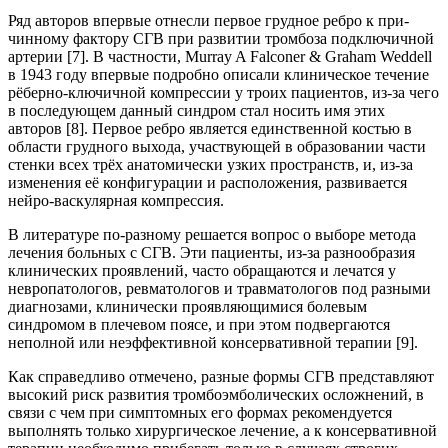
Ряд авторов впервые отнесли первое грудное ребро к при-
чинному фактору СГВ при развитии тромбоза подключичной
артерии [7]. В частности, Murray A Falconer & Graham Weddell
в 1943 году впервые подробно описали клиническое течение
рёберно-ключичной компрессии у троих пациентов, из-за чего
в последующем данный синдром стал носить имя этих
авторов [8]. Первое ребро является единственной костью в
области грудного выхода, участвующей в образовании части
стенки всех трёх анатомически узких пространств, и, из-за
изменения её конфигурации и расположения, развивается
нейро-васкулярная компрессия.
В литературе по-разному решается вопрос о выборе метода
лечения больных с СГВ. Эти пациенты, из-за разнообразия
клинических проявлений, часто обращаются и лечатся у
невропатологов, ревматологов и травматологов под разными
диагнозами, клинически проявляющимися болевым
синдромом в плечевом поясе, и при этом подвергаются
неполной или неэффективной консервативной терапии [9].
Как справедливо отмечено, разные формы СГВ представляют
высокий риск развития тромбоэмболических осложнений, в
связи с чем при симптомных его формах рекомендуется
выполнять только хирургическое лечение, а к консервативной