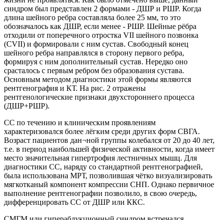
синдром был представлен 2 формами - ДШР и РШР. Когда
длина шейного ребра составляла более 25 мм, то это
обозначалось как ДШР, если менее - РШР. Шейные рёбра
отходили от поперечного отростка VII шейного позвонка
(CVII) и формировали с ним сустав. Свободный конец
шейного ребра направлялся в сторону первого ребра,
формируя с ним дополнительный сустав. Нередко оно
срасталось с первым ребром без образования сустава.
Основным методом диагностики этой формы являются
рентгенография и КТ. На рис. 2 отражены
рентгенологические признаки двухстороннего процесса
(ДШР+РШР).
СС по течению и клиническим проявлениям
характеризовался более лёгким среди других форм СВГА.
Возраст пациентов дан¬ной группы колебался от 20 до 40 лет,
т.е. в период наибольшей физической активности, когда имеет
место значительная гипертрофия лестничных мышц. Для
диагностики СС, наряду со стандартной рентгенографией,
была использована МРТ, позволившая чётко визуализировать
мягкотканый компонент компрессии СНП. Однако первичное
выполнение рентгенографии позволило, в свою очередь,
дифференцировать СС от ДШР или ККС.
СМГМ или гиперабдукционный синдром встречался