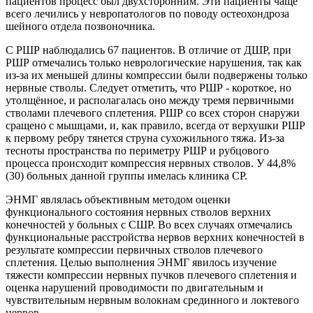
пациентов процесс был двухсторонним. Эти пациенты чаще
всего лечились у невропатологов по поводу остеохондроза
шейного отдела позвоночника.
С РШР наблюдались 67 пациентов. В отличие от ДШР, при
РШР отмечались только неврологические нарушения, так как
из-за их меньшей длины компрессии были подвержены только
нервные стволы. Следует отметить, что РШР - короткое, но
утолщённое, и располагалась оно между тремя первичными
стволами плечевого сплетения. РШР со всех сторон снаружи
сращено с мышцами, и, как правило, всегда от верхушки РШР
к первому ребру тянется струна сухожильного тяжа. Из-за
тесноты пространства по периметру РШР и рубцового
процесса происходит компрессия нервных стволов. У 44,8%
(30) больных данной группы имелась клиника СР.
ЭНМГ являлась объективным методом оценки
функционального состояния нервных стволов верхних
конечностей у больных с СШР. Во всех случаях отмечались
функциональные расстройства нервов верхних конечностей в
результате компрессии первичных стволов плечевого
сплетения. Целью выполнения ЭНМГ явилось изучение
тяжести компрессии нервных пучков плечевого сплетения и
оценка нарушений проводимости по двигательным и
чувствительным нервным волокнам срединного и локтевого
нервов.