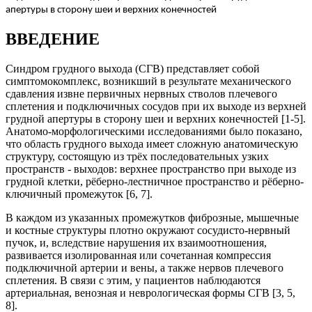
апертуры в сторону шеи и верхних конечностей
ВВЕДЕНИЕ
Синдром грудного выхода (СГВ) представляет собой
симптомокомплекс, возникший в результате механического
сдавления извне первичных нервных стволов плечевого
сплетения и подключичных сосудов при их выходе из верхней
грудной апертуры в сторону шеи и верхних конечностей [1-5].
Анатомо-морфологическими исследованиями было показано,
что область грудного выхода имеет сложную анатомическую
структуру, состоящую из трёх последовательных узких
пространств - выходов: верхнее пространство при выходе из
грудной клетки, рёберно-лестничное пространство и рёберно-
ключичный промежуток [6, 7].
В каждом из указанных промежутков фиброзные, мышечные
и костные структуры плотно окружают сосудисто-нервный
пучок, и, вследствие нарушения их взаимоотношения,
развивается изолированная или сочетанная компрессия
подключичной артерии и вены, а также нервов плечевого
сплетения. В связи с этим, у пациентов наблюдаются
артериальная, венозная и неврологическая формы СГВ [3, 5,
8].