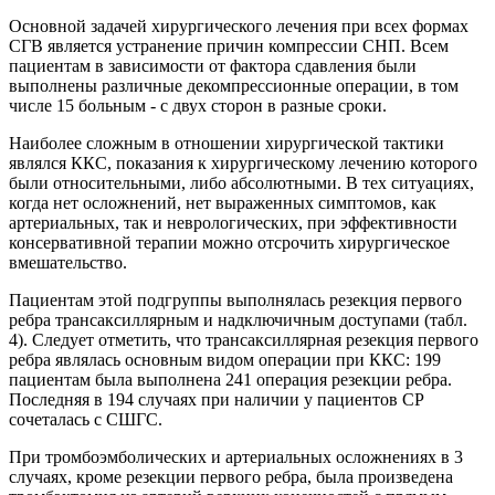
Основной задачей хирургического лечения при всех формах
СГВ является устранение причин компрессии СНП. Всем
пациентам в зависимости от фактора сдавления были
выполнены различные декомпрессионные операции, в том
числе 15 больным - с двух сторон в разные сроки.
Наиболее сложным в отношении хирургической тактики
являлся ККС, показания к хирургическому лечению которого
были относительными, либо абсолютными. В тех ситуациях,
когда нет осложнений, нет выраженных симптомов, как
артериальных, так и неврологических, при эффективности
консервативной терапии можно отсрочить хирургическое
вмешательство.
Пациентам этой подгруппы выполнялась резекция первого
ребра трансаксиллярным и надключичным доступами (табл.
4). Следует отметить, что трансаксиллярная резекция первого
ребра являлась основным видом операции при ККС: 199
пациентам была выполнена 241 операция резекции ребра.
Последняя в 194 случаях при наличии у пациентов СР
сочеталась с СШГС.
При тромбоэмболических и артериальных осложнениях в 3
случаях, кроме резекции первого ребра, была произведена