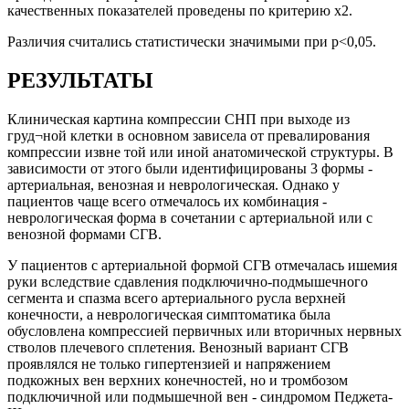
качественных показателей проведены по критерию х2.
Различия считались статистически значимыми при p<0,05.
РЕЗУЛЬТАТЫ
Клиническая картина компрессии СНП при выходе из
груд¬ной клетки в основном зависела от превалирования
компрессии извне той или иной анатомической структуры. В
зависимости от этого были идентифицированы 3 формы -
артериальная, венозная и неврологическая. Однако у
пациентов чаще всего отмечалось их комбинация -
неврологическая форма в сочетании с артериальной или с
венозной формами СГВ.
У пациентов с артериальной формой СГВ отмечалась ишемия
руки вследствие сдавления подключично-подмышечного
сегмента и спазма всего артериального русла верхней
конечности, а неврологическая симптоматика была
обусловлена компрессией первичных или вторичных нервных
стволов плечевого сплетения. Венозный вариант СГВ
проявлялся не только гипертензией и напряжением
подкожных вен верхних конечностей, но и тромбозом
подключичной или подмышечной вен - синдромом Педжета-