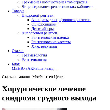
Трехмерная компьютерная томография
Лицензирование рентгеновских кабинетов
Товары
Цифровой рентген
Аппараты для цифрового рентгена
Оцифровщики
Дигитайзеры
Аналоговый рентген
Рентгеновская пленка
Рентгеновские кассеты
Хим. реактивы
Статьи
Травматология
Рентгенология
Блог
МЕНЮ
ЗАКРЫТЬ
назад
Статьи компании МосРентген Центр
Хирургическое лечение
синдрома грудного выхода