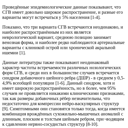
Проведённые эпидемиологические данные показывают, что
СГВ имеет довольно широкое распространение, и разные его
варианты могут встречаться у 5% населения [1-4].
Показано, что три варианта СГВ встречаются неодинаково, и
наиболее распространённым из них является
неврологический вариант, среднюю позицию занимает
венозная форма, и наиболее редко наблюдаются артериальные
варианты с клиникой острой или хронической акральной
ишемии [1].
Данные литературы также показывают неодинаковый
характер частоты встречаемости различных нозологических
форм СГВ, и среди них в большинстве случаев встречается
синдром добавочного шейного ребра (ДШР) - в среднем у 0,5-
4,9% всеобщей популяции [1-6]. Данный синдром, хотя и
имеет широкую распространённость, но в более, чем 95%
случаев не проявляется никакими клиническими признаками,
так как размеры добавочных рёбер незначительны, что
недостаточно для компрессии нейро-васкулярных структур
[9]. Симптомными они становятся только тогда, когда имеется
комбинация врождённых сухожильно-мышечных аномалий с
длинным, плоским и толстым шейным ребром, при¬водящим
к сдавлению нервно-сосудистых структур [8-10].