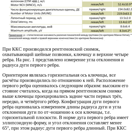
При ККС производился рентгеновский снимок,
охватывающий шейные позвонки, ключицу и верхние четыре
ребра. На рис. 1 представлено измерение угла отклонения и
радиуса дуги первого ребра.
Ориентиром являлась горизонтальная ось ключицы, все
расчёты производились по отношению к ней. Расположение
первого ребра оценивалось следующим образом: высоким его
стояние считалось, когда на прямом рентгеновском снимке
выше ключицы проецировались задние части первых трёх,
нередко, и четвёртого рёбер. Конфигурация дуги первого
ребра оценивалась измерением длины радиуса дуги и угла
отклонения дуги по от¬ношению к оси ключицы, т.е.
горизонтальной плоскости. В норме дуга первого ребра имеет
эллипсоидную форму, и угол отклонения составляет менее
65°, при этом радиус дуги первого ребра длинный. При ККС