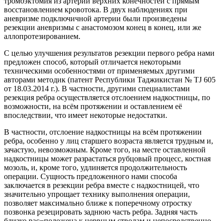
тромбэктомия из артерий верхних конечностей с прямым
восстановлением кровотока. В двух наблюдениях при
аневризме подключичной артерии были произведены
резекции аневризмы с анастомозом конец в конец, или же
аллопротезированием.
С целью улучшения результатов резекции первого ребра нами
предложен способ, который отличается некоторыми
техническими особенностями от применяемых другими
авторами методик (патент Республики Таджикистан № TJ 605
от 18.03.2014 г.). В частности, другими специалистами
резекция ребра осуществляется отслоением надкостницы, по
возможности, на всём протяжении и оставлением её
впоследствии, что имеет некоторые недостатки.
В частности, отслоение надкостницы на всём протяжении
ребра, особенно у лиц старшего возраста является трудным и,
зачастую, невозможным. Кроме того, на месте оставленной
надкостницы может разрастаться рубцовый процесс, костная
мозоль, и, кроме того, удлиняется продолжительность
операции. Сущность предложенного нами способа
заключается в резекции ребра вместе с надкостницей, что
значительно упрощает технику выполнения операции,
позволяет максимально ближе к поперечному отростку
позвонка резецировать заднюю часть ребра. Задняя часть
близко рас¬положена к нервным стволам и непосредственно