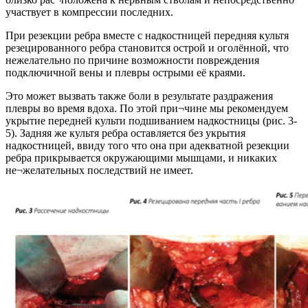
участвует в компрессии последних.
При резекции ребра вместе с надкостницей передняя культя
резецированного ребра становится острой и оголённой, что
нежелательно по причине возможности повреждения
подключичной вены и плевры острыми её краями.
Это может вызвать также боли в результате раздражения
плевры во время вдоха. По этой при¬чине мы рекомендуем
укрытие передней культи подшиванием надкостницы (рис. 3-
5). Задняя же культя ребра оставляется без укрытия
надкостницей, ввиду того что она при адекватной резекции
ребра прикрывается окружающими мышцами, и никаких
не¬желательных последствий не имеет.