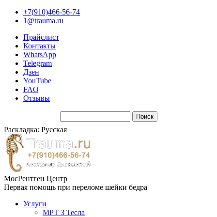
+7(910)466-56-74
1@trauma.ru
Прайслист
Контакты
WhatsApp
Telegram
Дзен
YouTube
FAQ
Отзывы
Раскладка: Русская
МосРентген Центр
Первая помощь при переломе шейки бедра
Услуги
МРТ 3 Тесла