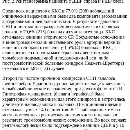
Рис. 2 Рентгенограмма пациента с ДШР справа и РШР слева
Среди всех пациентов с ККС в 77,0% (208) наблюдений
клинически выраженными были два компонента заболевания:
артериальный и неврологический. В результате сдавления
СНП и постоянного раздражения симпатических нервных
волокон у 79,6% (215) больных из числа всех лиц с ККС
отмечалась клиника вторичного СР. Сосудистые осложнения
в виде тромбоэмболии дистального русла артерий верхних
конечностей были отмечены у 1,5% (4) больных с ККС, а
осложнения со стороны магистральных вен с острым
тромбозом подмышечной и подключичной вен, либо
посттромботической болезнью (синдром Педжета-Шреттера)
отмечались в 4,8% (13) случаев.
Второй по частоте причиной компрессии СНП являлось
шейное ребро. У данной группы пациентов чаще отмечались
тромбо-эмболические осложнения, при других формах СГВ.
Гипотрофия мышц кисти (thenar и hypothenar) была
характерным осложнением для этого синдрома и встречалась
у четверти наблюдавшихся больных. Позиционная ишемия
отмечалась у всех 140 пациентов. В 11 наблюдениях имела
место постоянная критическая ишемия кисти и пальцев в
результате тромбоэмболических осложнений. Во всех случаях
рентгенологически было подтверждено наличие ДШР, а у 10