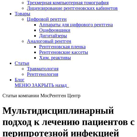
Трехмерная компьютерная томография
Лицензирование рентгеновских кабинетов
Товары
Цифровой рентген
Аппараты для цифрового рентгена
Оцифровщики
Дигитайзеры
Аналоговый рентген
Рентгеновская пленка
Рентгеновские кассеты
Хим. реактивы
Статьи
Травматология
Рентгенология
Блог
МЕНЮ
ЗАКРЫТЬ
назад
Статьи компании МосРентген Центр
Мультидисциплинарный
подход к лечению пациентов с
перипротезной инфекцией