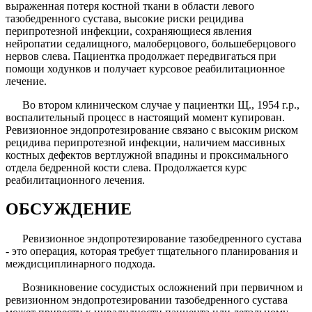
выраженная потеря костной ткани в об­ласти левого
тазобедренного сустава, высокие риски рецидива
перипротезной инфекции, сохраняющиеся явления
нейропатии седалищного, малоберцового, большеберцового
нервов слева. Пациентка продолжает передвигаться при
помощи ходунков и получает курсо­вое реабилитационное
лечение.
Во втором клиническом случае у пациентки Щ., 1954 г.р.,
воспалительный процесс в настоящий момент купирован.
Ревизионное эндопротезирование связано с высоким риском
рецидива перипротезной инфекции, наличием массивных
костных дефектов вертлужной впадины и проксимального
отдела бедренной кости сле­ва. Продолжается курс
реабилитационного лечения.
ОБСУЖДЕНИЕ
Ревизионное эндопротезирование тазобедренного сустава
- это операция, которая требует тщательного планирования и
междисциплинарного подхода.
Возникновение сосудистых осложнений при пер­вичном и
ревизионном эндопротезировании тазобе­дренного сустава