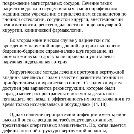
повреждение маги­стральных сосудов. Лечение таких
пациентов должно осуществляться в многопрофильном
медицинском уч­реждении с привлечением специалистов по
гнойной остеологии, сосудистой хирурги, анестезиологии-
реа­ниматологии, рентгенодиагностики, эндоваскулярной
хирургии, клинической фармакологии.
Во втором клиническом случае у пациентки с по­
вреждением наружной подвздошной артерии выполне­но
бедренно-бедренное справа-налево шунтирование, из
люмботомического доступа лигирована и ушита ле­вая
наружная подвздошная артерия.
Хирургические методы лечения протрузии верт­лужной
впадины менялись с годами вместе с развити­ем техники и
приобретением хирургического опыта. Сегодня хирургам
доступен ряд вариантов реконструк­ции, которые были
гораздо менее распространены и доступны десять или
пятнадцать лет назад, и эффек­тивность их использования в то
время только исследо­валась и обсуждалась [14, 18].
Однако наличие перипротезной инфекции име­ет крайне
высокий риск ее рецидива, требующего двухэтапных,
трехэтапных оперативных вмеша­тельств. Но, когда имеется
дефицит костной струк­туры вертлужной впадины,