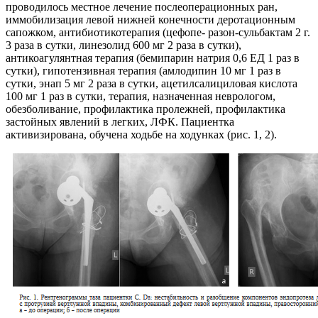
проводилось местное лечение послеоперационных ран,
иммобилизация левой нижней конечности деро­тационным
сапожком, антибиотикотерапия (цефопе- разон-сульбактам 2 г.
3 раза в сутки, линезолид 600 мг 2 раза в сутки),
антикоагулянтная терапия (бемипарин натрия 0,6 ЕД 1 раз в
сутки), гипотензивная терапия (амлодипин 10 мг 1 раз в
сутки, энап 5 мг 2 раза в сут­ки, ацетилсалициловая кислота
100 мг 1 раз в сутки, терапия, назначенная неврологом,
обезболивание, про­филактика пролежней, профилактика
застойных явле­ний в легких, ЛФК. Пациентка
активизирована, обуче­на ходьбе на ходунках (рис. 1, 2).