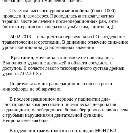
операция - фасциотомия левой голени.
С учетом высокого уровня миоглобина (более 1000)
проведен плазмаферез. Проводилась антикоагулянтная
терапия, местное лечение послеоперационных ран, анти­
биотикотерапия (цефоперазон-сульбактам, линезолид).
24.02.2018 г. пациентка переведена из РО в отделе­ние
травматологии и ортопедии. В динамике отмечено снижение
уровня миоглобина до нормальных значе­ний.
Креатинин, мочевина в динамике не повышались.
Выполнено удаление дренажей в области сосудистых
доступов. В области левого тазобедренного сустава дренаж
удален 27.02.2018 г.
По результатам интраоперационного посева роста
микрофлоры не обнаружено.
В послеоперационном периоде у пациентки диа­
гностирована компрессионно-ишемическая невропа­тия
седалищного, малоберцового, большеберцового нервов слева
с грубыми нарушениями двигательной функции.
Нейропатическая боль.
В отделении травматологии и ортопедии МОНИКИ