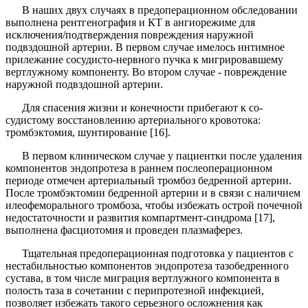
В наших двух случаях в предоперационном обсле­довании
выполнена рентгенография и КТ в ангиоре­жиме для
исключения/подтверждения повреждения наружной
подвздошной артерии. В первом случае имелось интимное
прилежание сосудисто-нервного пучка к мигрировавшему
вертлужному компонен­ту. Во втором случае - повреждение
наружной под­вздошной артерии.
Для спасения жизни и конечности прибегают к со­
судистому восстановлению артериального кровотока:
тромбэктомия, шунтирование [16].
В первом клиническом случае у пациентки после удаления
компонентов эндопротеза в раннем послео­перационном
периоде отмечен артериальный тромбоз бедренной артерии.
После тромбэктомии бедренной артерии и в связи с наличием
илеофеморального тром­боза, чтобы избежать острой почечной
недостаточно­сти и развития компартмент-синдрома [17],
выполнена фасциотомия и проведен плазмаферез.
Тщательная предоперационная подготовка у па­циентов с
нестабильностью компонентов эндопро­теза тазобедренного
сустава, в том числе миграция вертлужного компонента в
полость таза в сочетании с перипротезной инфекцией,
позволяет избежать та­кого серьезного осложнения как