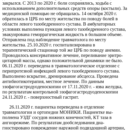
закрылся. С 2013 по 2020 г. боли сохранялись, ходь­ба с
использованием дополнительных средств опоры (костыли). За
медицинской помощью не обращалась. 14 октября 2020 г.
обратилась в ЦРБ по месту житель­ства по поводу болей в
области левого тазобедренного сустава. В амбулаторных
условиях выполнена пункция левого тазобедренного сустава,
эвакуирована гемор­рагическая жидкость в большом объеме.
Отправлена под наблюдение травматолога по месту
жительства. 25.10.2020 г. госпитализирована в
терапевтический стационар той же ЦРБ по поводу анемии.
Проводи­лось консервативное лечение, переливание эритро­
цитарной массы, однако положительной динамики не было.
06.11.2020 г. переведена в травматологическое отделение с
перипротезной инфекцией левого тазобе­дренного сустава.
Выполнено вскрытие, дренирова­ние абсцесса. Проведена
антибиотикотерапия, мест­ное лечение. По данным
эзофагогастродуоденоскопии от 17.11.2020 г. - язва желудка,
по результатам кон­трольной эзофагогастродуоденоскопии
24.11.2020 г. - поверхностный гастрит.
26.11.2020 г. пациентка переведена в отделение
травматологии и ортопедии МОНИКИ. Пациентке вы­
полнена УЗДГ сосудов нижних конечностей, КТ таза в
ангиорежиме. По результатам дообследования диа­
гностировано повреждение наружной подвздошной ар­терии,