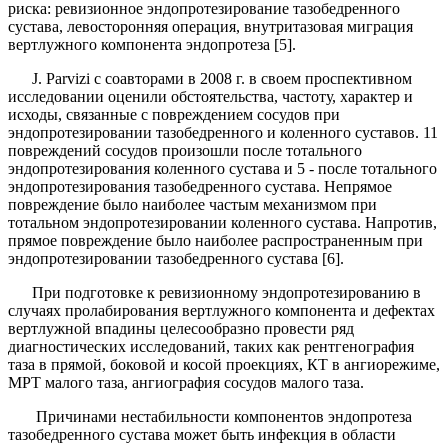
риска: ревизионное эндо­протезирование тазобедренного
сустава, левосторон­няя операция, внутритазовая миграция
вертлужного компонента эндопротеза [5].
J
.
Parvizi
с соавторами в 2008 г. в своем проспек­тивном
исследовании оценили обстоятельства, ча­стоту, характер и
исходы, связанные с повреждением сосудов при
эндопротезировании тазобедренного и ко­ленного суставов. 11
повреждений сосудов произош­ли после тотального
эндопротезирования коленного сустава и 5 - после тотального
эндопротезирования тазобедренного сустава. Непрямое
повреждение было наиболее частым механизмом при
тотальном эндопро­тезировании коленного сустава. Напротив,
прямое по­вреждение было наиболее распространенным при
эн­допротезировании тазобедренного сустава [6].
При подготовке к ревизионному эндопротезирова­нию в
случаях пролабирования вертлужного компо­нента и дефектах
вертлужной впадины целесообразно провести ряд
диагностических исследований, таких как рентгенография
таза в прямой, боковой и косой проекциях, КТ в ангиорежиме,
МРТ малого таза, ан­гиография сосудов малого таза.
Причинами неста­бильности компонентов эндопротеза
тазобедренного сустава может быть инфекция в области