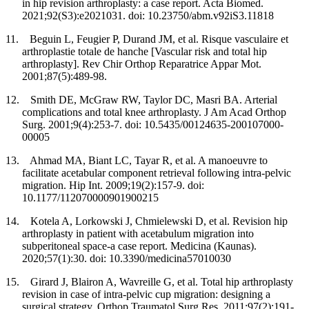
in hip revision arthroplasty: a case report. Acta Biomed.
2021;92(S3):e2021031. doi: 10.23750/abm.v92iS3.11818
11. Beguin L, Feugier P, Durand JM, et al. Risque vasculaire et
arthroplastie totale de hanche [Vascular risk and total hip
arthroplasty]. Rev Chir Orthop Reparatrice Appar Mot.
2001;87(5):489-98.
12. Smith DE, McGraw RW, Taylor DC, Masri BA. Arterial
complications and total knee arthroplasty. J Am Acad Orthop
Surg. 2001;9(4):253-7. doi: 10.5435/00124635-200107000-
00005
13. Ahmad MA, Biant LC, Tayar R, et al. A manoeuvre to
facilitate acetabular component retrieval following intra-pelvic
migration. Hip Int. 2009;19(2):157-9. doi:
10.1177/112070000901900215
14. Kotela A, Lorkowski J, Chmielewski D, et al. Revision hip
arthroplasty in patient with acetabulum migration into
subperitoneal space-a case report. Medicina (Kaunas).
2020;57(1):30. doi: 10.3390/medicina57010030
15. Girard J, Blairon A, Wavreille G, et al. Total hip arthroplasty
revision in case of intra-pelvic cup migration: designing a
surgical strategy. Orthop Traumatol Surg Res. 2011;97(2):191-