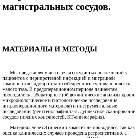
магистральных сосудов.
МАТЕРИАЛЫ И МЕТОДЫ
Мы представляем два случая сосудистых осложне­ний у
пациентов с перипротезной инфекцией и мигра­цией
компонентов эндопротеза тазобедренного сустава в полость
малого таза. В предоперационном периоде пациентам
проводились лабораторные (общеклиниче­ские анализы крови,
микробиологическое и гистологи­ческое исследование
интраоперационного материала) и инструментальные
исследования (рентгенография таза, дуплексное сканирование
сосудов нижних конеч­ностей, КТ-ангиография).
Материал через Этический комитет не проводился, так как
оценка клинических случаев проведена ретро­спективно, а