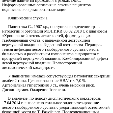
лечение пациенты проходили в рамках ОМС.
Информированные согласия на лечение пациен­тов
подписаны во время госпитализации.
Клинический случай 1
Пациентка С., 1967 г.р., поступила в отделение трав­
матологии и ортопедии МОНИКИ 08.02.2018 г. с диа­гнозом
«Хронический остеомиелит костей, формирую­щих
тазобедренный сустав, с выраженной деструкцией
вертлужной впадины и бедренной кости слева. Перипро-
тезная инфекция левого тазобедренного сустава с неста­
бильностью и разобщением компонентов эндопротеза с
протрузией вертлужной впадины. Комбинированный дефект
левой вертлужной впадины. Правосторонний
диспластический коксартроз».
У пациентки имелась сопутствующая патология: сахарный
диабет 2 типа. Целевое значение НВА1с < 7,0 %.
Артериальная гипертензия 3 ст., очень высо­кий риск.
Дислипидемия. Ожирение 1степени.
В анамнезе: по поводу диспластического коксартроза
17.04.2014 г. выполнено тотальное эндопротезирование
левого тазобедренного сустава с укорачивающей осте­отомией
бедренной кости по
T
.
Paavilainen
. Послеопе­рационный