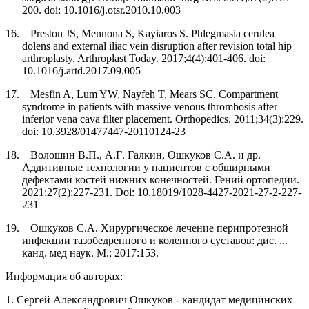
200. doi: 10.1016/j.otsr.2010.10.003
16. Preston JS, Mennona S, Kayiaros S. Phlegmasia cerulea
dolens and external iliac vein disruption after revision total hip
arthroplasty. Arthroplast Today. 2017;4(4):401-406. doi:
10.1016/j.artd.2017.09.005
17.
Mesfin A, Lum YW, Nayfeh T, Mears SC. Compartment
syndrome in patients with massive venous thrombosis after
inferior vena cava filter placement. Orthopedics. 2011;34(3):229.
doi:
10.3928/01477447-20110124-23
18.
Волошин В
.
П
.,
А
.
Г
.
Галкин
,
Ошкуков С
.
А
.
и др
.
Аддитивные технологии у пациентов с обширными
дефектами костей нижних конечно­стей. Гений ортопедии.
2021;27(2):227-231.
Doi
: 10.18019/1028-4427-2021-27-2-227-
231
19. Ошкуков С.А. Хирургическое лечение перипротезной
инфекции тазобедренного и коленного суставов: дис. ...
канд. мед наук. М.; 2017:153.
Информация об авторах:
1. Сергей Александрович Ошкуков - кандидат медицинских