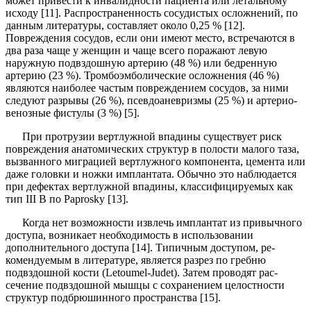
может привести к инвалидности пациента или летальному
исходу [11]. Распространен­ность сосудистых осложнений, по
данным литературы, составляет около 0,25 % [12].
Повреждения сосудов, если они имеют место, встречаются в
два раза чаще у женщин и чаще всего поражают левую
наружную подвздошную артерию (48 %) или бедренную
артерию (23 %). Тромбоэмболические осложнения (46 %)
явля­ются наиболее частым повреждением сосудов, за ними
следуют разрывы (26 %), псевдоаневризмы (25 %) и артерио-
венозные фистулы (3 %) [5].
При протрузии вертлужной впадины существует риск
повреждения анатомических структур в полости малого таза,
вызванного миграцией вертлужного компо­нента, цемента или
даже головки и ножки имплантата. Обычно это наблюдается
при дефектах вертлужной впа­дины, классифицируемых как
тип III
B
по
Paprosky
[13].
Когда нет возможности извлечь имплантат из привыч­ного
доступа, возникает необходимость в использовании
дополнительного доступа [14]. Типичным доступом, ре­
комендуемым в литературе, является разрез по гребню
подвздошной кости (
Letoumel
-
Judet
). Затем проводят рас­
сечение подвздошной мышцы с сохранением целостно­сти
структур подбрюшинного пространства [15].