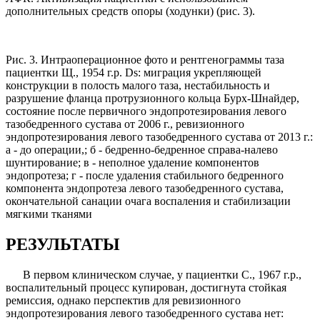
дополнительных средств опоры (ходунки) (рис. 3).
Рис. 3. Интраоперационное фото и рентгенограммы таза
пациентки Щ., 1954 г.р.
Ds
: миграция укрепляющей
конструкции в полость малого таза, нестабильность и
разрушение фланца протрузионного кольца Бурх-Шнайдер,
состояние после первичного эндопроте­зирования левого
тазобедренного сустава от 2006 г., ревизионного
эндопротезирования левого тазобедренного сустава от 2013 г.:
а - до операции,; б - бедренно-бедренное справа-налево
шунтирование; в - неполное удаление компонентов
эндопротеза; г - после удаления стабильного бедренного
компонента эндопротеза левого тазобедренного сустава,
окончательной санации очага воспаления и стабилизации
мягкими тканями
РЕЗУЛЬТАТЫ
В первом клиническом случае, у пациентки С., 1967 г.р.,
воспалительный процесс купирован, достиг­нута стойкая
ремиссия, однако перспектив для реви­зионного
эндопротезирования левого тазобедренного сустава нет: