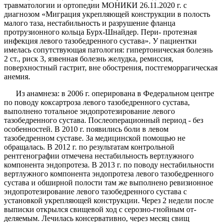
травматологии и ортопедии МОНИКИ 26.11.2020 г. с
диагнозом «Миграция укрепляющей конструкции в полость
малого таза, нестабильность и разрушение фланца
протрузионного кольца Бурх-Шнайдер. Пери- протезная
инфекция левого тазобедренного сустава». У пациентки
имелась сопутствующая патология: ги­пертоническая болезнь
2 ст., риск 3, язвенная болезнь желудка, ремиссия,
поверхностный гастрит, вне обо­стрения, постгеморрагическая
анемия.
Из анамнеза: в 2006 г. оперирована в Федеральном центре
по поводу коксартроза левого тазобедренного сустава,
выполнено тотальное эндопротезирование левого
тазобедренного сустава. Послеоперационный период - без
особенностей. В 2010 г. появились боли в левом
тазобедренном суставе. За медицинской по­мощью не
обращалась. В 2012 г. по результатам кон­трольной
рентгенографии отмечена нестабильность вертлужного
компонента эндопротеза. В 2013 г. по по­воду нестабильности
вертлужного компонента эндо­протеза левого тазобедренного
сустава и обширной полости там же выполнено ревизионное
эндопротези­рование левого тазобедренного сустава с
установкой укрепляющей конструкции. Через 2 недели после
вы­писки открылся свищевой ход с серозно-гнойным от­
деляемым. Лечилась консервативно, через месяц свищ