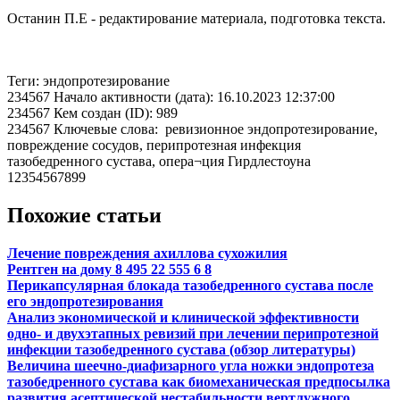
Останин П.Е - редактирование материала, подготовка текста.
Теги: эндопротезирование
234567 Начало активности (дата): 16.10.2023 12:37:00
234567 Кем создан (ID): 989
234567 Ключевые слова: ревизионное эндопротезирование,
повреждение сосудов, перипротезная инфекция
тазобедренного сустава, опера¬ция Гирдлестоуна
12354567899
Похожие статьи
Лечение повреждения ахиллова сухожилия
Рентген на дому 8 495 22 555 6 8
Перикапсулярная блокада тазобедренного сустава после
его эндопротезирования
Анализ экономической и клинической эффективности
одно- и двухэтапных ревизий при лечении перипротезной
инфекции тазобедренного сустава (обзор литературы)
Величина шеечно-диафизарного угла ножки эндопротеза
тазобедренного сустава как биомеханическая предпосылка
развития асептической нестабильности вертлужного