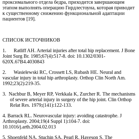
проксимального отдела бедра, приходится завершающим
этапом выполнять операцию Гирдлестоуна, которая приводит
к суще­ственному снижению функциональной адаптации
пациентов [19].
СПИСОК ИСТОЧНИКОВ
1.
Ratliff AH. Arterial injuries after total hip replacement. J Bone
Joint Surg Br. 1985;67(4):517-8. doi: 10.1302/0301-
620X.67B4.4030843
2. Wasielewski RC, Crossett LS, Rubash HE. Neural and
vascular injury in total hip arthroplasty. Orthop Clin North Am.
1992;23(2):219-35.
3. Nachbur B, Meyer RP, Verkkala K, Zurcher R. The mechanisms
of severe arterial injury in surgery of the hip joint. Clin Orthop
Relat Res. 1979;(141):122-133.
4. Barrack RL. Neurovascular injury: avoiding catastrophe. J
Arthroplasty. 2004;19(4 Suppl 1):104-7. doi:
10.1016/j.arth.2004.02.013
5. Shoenfeld NA, Stuchin SA, Pearl R, Haveson S. The