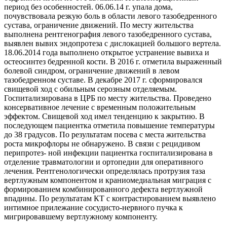
период без особенностей. 06.06.14 г. упала дома,
почувствовала резкую боль в области левого та­зобедренного
сустава, ограничение движений. По месту жительства
выполнена рентгенография левого тазобе­дренного сустава,
выявлен вывих эндопротеза с дисло­кацией большого вертела.
18.06.2014 года выполнено открытое устранение вывиха и
остеосинтез бедренной кости. В 2016 г. отметила выраженный
болевой синдром, ограничение движений в левом
тазобедренном суставе. В декабре 2017 г. сформировался
свищевой ход с обиль­ным серозным отделяемым.
Госпитализирована в ЦРБ по месту жительства. Проведено
консервативное лечение с временным положительным
эффектом. Свищевой ход имел тенденцию к закрытию. В
последующем пациент­ка отметила повышение температуры
до 38 градусов. По результатам посева с места жительства
роста микро­флоры не обнаружено. В связи с рецидивом
перипротез- ной инфекции пациентка госпитализирована в
отделение травматологии и ортопедии для оперативного
лечения. Рентгенологически определялась протрузия таза
верт­лужным компонентом и краниомедиальная миграция с
формированием комбинированного дефекта вертлуж­ной
впадины. По результатам КТ с контрастированием выявлено
интимное прилежание сосудисто-нервного пучка к
мигрировавшему вертлужному компоненту.