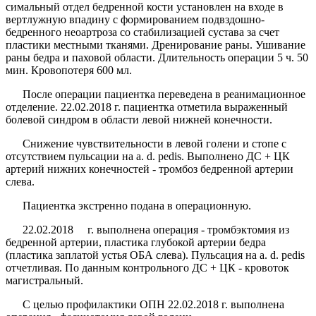
симальный отдел бедренной кости установлен на входе в
вертлужную впадину с формированием подвздошно­
бедренного неоартроза со стабилизацией сустава за счет
пластики местными тканями. Дренирование раны. Уши­вание
раны бедра и паховой области. Длительность опе­рации 5 ч. 50
мин. Кровопотеря 600 мл.
После операции пациентка переведена в реанима­ционное
отделение. 22.02.2018 г. пациентка отметила выраженный
болевой синдром в области левой ниж­ней конечности.
Снижение чувствительности в левой голени и стопе с
отсутствием пульсации на
a
.
d
.
pedis
. Выполнено ДС + ЦК
артерий нижних конечностей - тромбоз бедренной артерии
слева.
Пациентка экстрен­но подана в операционную.
22.02.2018 г. выполнена операция - тромбэктомия из
бедренной артерии, пластика глубокой артерии бе­дра
(пластика заплатой устья ОБА слева). Пульсация на
a
.
d
.
pedis
отчетливая. По данным контрольного ДС + ЦК - кровоток
магистральный.
С целью профилактики ОПН 22.02.2018 г. выпол­нена