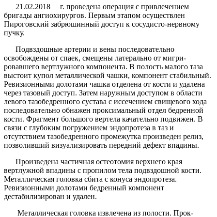
21.02.2018 г. проведена операция с привлечением
бригады ангиохирургов. Первым этапом осуществлен
Пироговский забрюшинный доступ к сосудисто-нервно­му
пучку.
Подвздошные артерии и вены последовательно
освобождены от спаек, смещены латерально от мигри­
ровавшего вертлужного компонента. В полость малого таза
выстоит купол металлической чашки, компонент стабильный.
Ревизионными долотами чашка отделена от кости и удалена
через тазовый доступ. Затем наруж­ным доступом в области
левого тазобедренного сустава с иссечением свищевого хода
последовательно обнажен проксимальный отдел бедренной
кости. Фрагмент боль­шого вертела качательно подвижен. В
связи с глубоким погружением эндопротеза в таз и
отсутствием тазобе­дренного промежутка произведен релиз,
позволивший визуализировать передний дефект впадины.
Произведена частичная остеотомия верхнего края
вертлужной впади­ны с пропилом тела подвздошной кости.
Металлическая головка сбита с конуса эндопротеза.
Ревизионными до­лотами бедренный компонент
дестабилизирован и уда­лен.
Металлическая головка извлечена из полости. Прок­