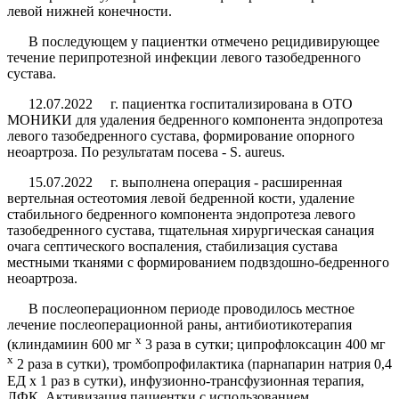
левой нижней конечности.
В последующем у пациентки отмечено рецидиви­рующее
течение перипротезной инфекции левого тазо­бедренного
сустава.
12.07.2022 г. пациентка госпитализирована в ОТО
МОНИКИ для удаления бедренного компонента эндо­протеза
левого тазобедренного сустава, формирование опорного
неоартроза. По результатам посева -
S
.
aureus
.
15.07.2022 г. выполнена операция - расширенная
вертельная остеотомия левой бедренной кости, удале­ние
стабильного бедренного компонента эндопротеза левого
тазобедренного сустава, тщательная хирурги­ческая санация
очага септического воспаления, стаби­лизация сустава
местными тканями с формированием подвздошно-бедренного
неоартроза.
В послеоперационном периоде проводилось мест­ное
лечение послеоперационной раны, антибио­тикотерапия
х
(клиндамиин 600 мг
3 раза в сутки; ципрофлоксацин 400 мг
х
2 раза в сутки), тромбопро­филактика (парнапарин натрия 0,4
ЕД х 1 раз в сутки), инфузионно-трансфузионная терапия,
ЛФК. Активи­зация пациентки с использованием