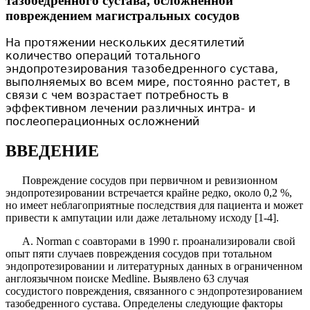
тазобедренного сустава, осложненной
повреждением магистральных сосудов
На протяжении нескольких десятилетий
количество операций тотального
эндопротезирования тазобедренного сустава,
выполняемых во всем мире, постоянно растет, в
связи с чем возрастает потребность в
эффективном лечении различных интра- и
послеоперационных осложнений
ВВЕДЕНИЕ
Повреждение сосудов при первичном и ревизион­ном
эндопротезировании встречается крайне редко, около 0,2 %,
но имеет неблагоприятные последствия для пациента и может
привести к ампутации или даже летальному исходу [1-4].
A
.
Norman
с соавторами в 1990 г. проанализировали свой
опыт пяти случаев повреждения сосудов при то­тальном
эндопротезировании и литературных данных в ограниченном
англоязычном поиске
Medline
. Выяв­лено 63 случая
сосудистого повреждения, связанного с эндопротезированием
тазобедренного сустава. Опре­делены следующие факторы