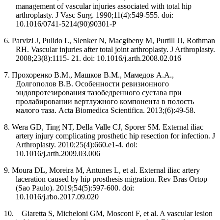
management of vascular injuries associated with total hip
arthroplasty. J Vasc Surg. 1990;11(4):549-555. doi:
10.1016/0741-5214(90)90301-P
6. Parvizi J, Pulido L, Slenker N, Macgibeny M, Purtill JJ, Rothman
RH. Vascular injuries after total joint arthroplasty. J Arthroplasty.
2008;23(8):1115- 21. doi: 10.1016/j.arth.2008.02.016
7. Прохоренко В.М., Машков В.М., Мамедов А.А.,
Долгополов В.В. Особенности ревизионного
эндопротезирования тазобедренного сустава при
пролабировании вертлужного компонента в полость
малого таза.
Acta Biomedica Scientifica.
2013;(6):49-58.
8.
Wera GD, Ting NT, Della Valle CJ, Sporer SM. External iliac
artery injury complicating prosthetic hip resection for infection. J
Arthroplasty. 2010;25(4):660.e1-4. doi:
10.1016/j.arth.2009.03.006
9. Moura DL, Moreira M, Antunes L, et al. External iliac artery
laceration caused by hip prosthesis migration. Rev Bras Ortop
(Sao Paulo). 2019;54(5):597-600. doi:
10.1016/j.rbo.2017.09.020
10. Giaretta S, Micheloni GM, Mosconi F, et al. A vascular lesion