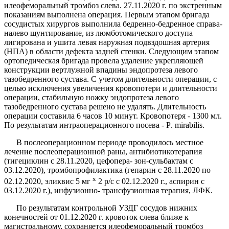
илеофеморальный тромбоз слева. 27.11.2020 г. по экстренным
показаниям выполнена операция. Пер­вым этапом бригада
сосудистых хирургов выполнила бедренно-бедренное справа-
налево шунтирование, из люмботомического доступа
лигирована и ушита левая наружная подвздошная артерия
(НПА) в обла­сти дефекта задней стенки. Следующим этапом
орто­педическая бригада провела удаление укрепляющей
конструкции вертлужной впадины эндопротеза левого
тазобедренного сустава. С учетом длительности опе­рации, с
целью исключения увеличения кровопотери и длительности
операции, стабильную ножку эндопро­теза левого
тазобедренного сустава решено не удалять. Длительность
операции составила 6 часов 10 минут. Кровопотеря - 1300 мл.
По результатам интраопераци­онного посева -
P
.
mirabilis
.
В послеоперационном периоде проводилось местное
лечение послеоперационной раны, анти­биотикотерапия
(тигециклин с 28.11.2020, цефопера- зон-сульбактам с
03.12.2020), тромбопрофилактика (ге­парин с 28.11.2020 по
х
02.12.2020, эликвис 5 мг
2 р/с с 02.12.2020 г., аспирин с
03.12.2020 г.), инфузионно- трансфузионная терапия, ЛФК.
По результатам контрольной УЗДГ сосудов ниж­них
конечностей от 01.12.2020 г. кровоток слева бли­же к
магистральному, сохраняется илеофеморальный тромбоз