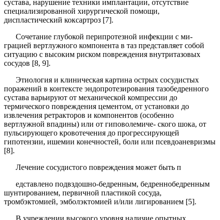
сустава, на­рушение техники имплантации, отсутствие
специали­зированной хирургической помощи,
диспластический коксартроз [7].
Сочетание глубокой перипротезной инфекции с ми­
грацией вертлужного компонента в таз представляет собой
ситуацию с высоким риском повреждения вну­тритазовых
сосудов [8, 9].
Этиология и клиническая картина острых сосуди­стых
поражений в контексте эндопротезирования та­зобедренного
сустава варьируют от механической ком­прессии до
термического повреждения цементом, от установки до
извлечения ретракторов и компонентов (особенно
вертлужной впадины) или от гиповолемиче- ского шока, от
пульсирующего кровотечения до про­грессирующей
гипотензии, ишемии конечностей, боли или псевдоаневризмы
[8].
Лечение сосудистого повреждения может быть п
едставлено подвздошно-бедренным, бедренно­бедренным
шунтированием, первичной пластикой сосуда,
тромбэктомией, эмболэктомией и/или лиги­рованием [5].
В учреждении высокого уровня наличие опытных