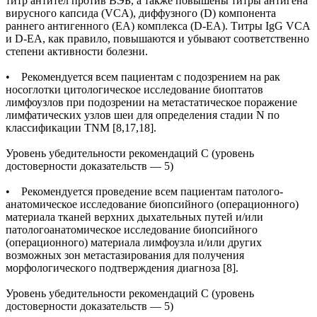
титр антител против ВЭБ, а также повышены титры антигена
вирусного капсида (VCA), диффузного (D) компонента
раннего антигенного (ЕА) комплекса (D-EA). Титры IgG VCA
и D-EA, как правило, повышаются и убывают соответственно
степени активности болезни.
• Рекомендуется всем пациентам с подозрением на рак
носоглотки цитологическое исследование биоптатов
лимфоузлов при подозрении на метастатическое поражение
лимфатических узлов шеи для определения стадии N по
классификации TNM [8,17,18].
Уровень убедительности рекомендаций С (уровень
достоверности доказательств — 5)
• Рекомендуется проведение всем пациентам патолого-
анатомическое исследование биопсийного (операционного)
материала тканей верхних дыхательных путей и/или
патологоанатомическое исследование биопсийного
(операционного) материала лимфоузла и/или других
возможных зон метастазирования для получения
морфологического подтверждения диагноза [8].
Уровень убедительности рекомендаций С (уровень
достоверности доказательств — 5)