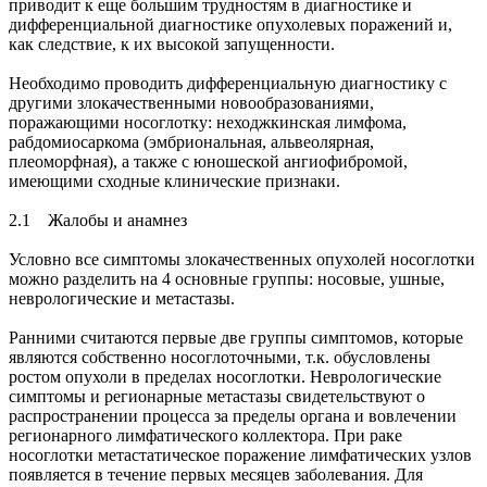
приводит к еще большим трудностям в диагностике и
дифференциальной диагностике опухолевых поражений и,
как следствие, к их высокой запущенности.
Необходимо проводить дифференциальную диагностику с
другими злокачественными новообразованиями,
поражающими носоглотку: неходжкинская лимфома,
рабдомиосаркома (эмбриональная, альвеолярная,
плеоморфная), а также с юношеской ангиофибромой,
имеющими сходные клинические признаки.
2.1 Жалобы и анамнез
Условно все симптомы злокачественных опухолей носоглотки
можно разделить на 4 основные группы: носовые, ушные,
неврологические и метастазы.
Ранними считаются первые две группы симптомов, которые
являются собственно носоглоточными, т.к. обусловлены
ростом опухоли в пределах носоглотки. Неврологические
симптомы и регионарные метастазы свидетельствуют о
распространении процесса за пределы органа и вовлечении
регионарного лимфатического коллектора. При раке
носоглотки метастатическое поражение лимфатических узлов
появляется в течение первых месяцев заболевания. Для