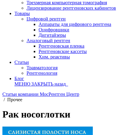
Трехмерная компьютерная томография
Лицензирование рентгеновских кабинетов
Товары
Цифровой рентген
Аппараты для цифрового рентгена
Оцифровщики
Дигитайзеры
Аналоговый рентген
Рентгеновская пленка
Рентгеновские кассеты
Хим. реактивы
Статьи
Травматология
Рентгенология
Блог
МЕНЮ
ЗАКРЫТЬ
назад
Статьи компании МосРентген Центр
/
Прочее
Рак носоглотки