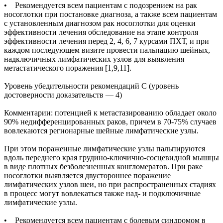
• Рекомендуется всем пациентам с подозрением на рак
носоглотки при постановке диагноза, а также всем пациентам
с установленным диагнозом рак носоглотки для оценки
эффективности лечения обследование на этапе контроля
эффективности лечения перед 2, 4, 6, 7 курсами ПХТ, и при
каждом последующем визите провести пальпацию шейных,
надключичных лимфатических узлов для выявления
метастатического поражения [1,9,11].
Уровень убедительности рекомендаций С (уровень
достоверности доказательств — 4)
Комментарии: потенцией к метастазированию обладает около
90% недифференцированных раков, причем в 70-75% случаев
вовлекаются регионарные шейные лимфатические узлы.
При этом пораженные лимфатические узлы пальпируются
вдоль переднего края грудино-ключично-сосцевидной мышцы
в виде плотных безболезненных конгломератов. При раке
носоглотки выявляется двустороннее поражение
лимфатических узлов шеи, но при распространенных стадиях
в процесс могут вовлекаться также над- и подключичные
лимфатические узлы.
• Рекомендуется всем пациентам с болевым синдромом в