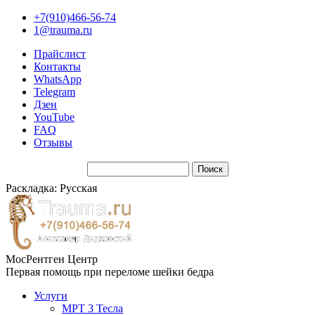
+7(910)466-56-74
1@trauma.ru
Прайслист
Контакты
WhatsApp
Telegram
Дзен
YouTube
FAQ
Отзывы
Раскладка: Русская
МосРентген Центр
Первая помощь при переломе шейки бедра
Услуги
МРТ 3 Тесла