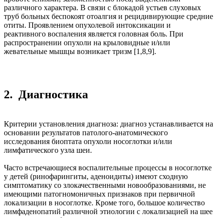
различного характера. В связи с блокадой устьев слуховых
труб больных беспокоят отоалгия и рецидивирующие средние
отиты. Проявлением опухолевой интоксикации и
реактивного воспаления является головная боль. При
распространении опухоли на крыловидные и/или
жевательные мышцы возникает тризм [1,8,9].
2. Диагностика
Критерии установления диагноза: диагноз устанавливается на
основании результатов патолого-анатомического
исследования биоптата опухоли носоглотки и/или
лимфатического узла шеи.
Часто встречающиеся воспалительные процессы в носоглотке
у детей (ринофарингиты, аденоидиты) имеют сходную
симптоматику со злокачественными новообразованиями, не
имеющими патогномоничных признаков при первичной
локализации в носоглотке. Кроме того, большое количество
лимфаденопатий различной этиологии с локализацией на шее