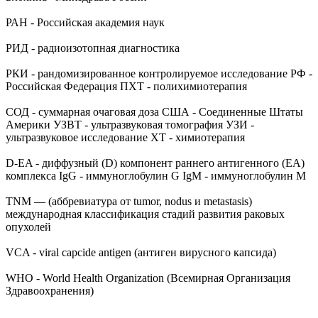
РАН - Российская академия наук
РИД - радиоизотопная диагностика
РКИ - рандомизированное контролируемое исследование РФ -
Российская Федерация ПХТ - полихимиотерапия
СОД - суммарная очаговая доза США - Соединенные Штаты
Америки УЗВТ - ультразвуковая томография УЗИ -
ультразвуковое исследование XT - химиотерапия
D-EA - диффузный (D) компонент раннего антигенного (ЕА)
комплекса IgG - иммуноглобулин G IgM - иммуноглобулин М
TNM — (аббревиатура от tumor, nodus и metastasis)
международная классификация стадий развития раковых
опухолей
VCA - viral capcide antigen (антиген вирусного капсида)
WHO - World Health Organization (Всемирная Организация
Здравоохранения)