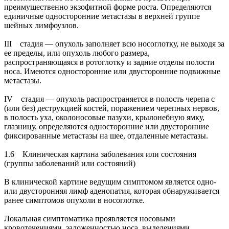
преимущественно экзофитной форме роста. Определяются
единичные односторонние метастазы в верхней группе
шейных лимфоузлов.
III стадия — опухоль заполняет всю носоглотку, не выходя за
ее пределы, или опухоль любого размера,
распространяющаяся в ротоглотку и задние отделы полости
носа. Имеются односторонние или двусторонние подвижные
метастазы.
IV стадия — опухоль распространяется в полость черепа с
(или без) деструкцией костей, поражением черепных нервов,
в полость уха, околоносовые пазухи, крылонебную ямку,
глазницу, определяются односторонние или двусторонние
фиксированные метастазы на шее, отдаленные метастазы.
1.6 Клиническая картина заболевания или состояния
(группы заболеваний или состояний)
В клинической картине ведущим симптомом является одно-
или двусторонняя лимф аденопатия, которая обнаруживается
ранее симптомов опухоли в носоглотке.
Локальная симптоматика проявляется носовыми
кровотечениями, заложенностью носа, выделениями