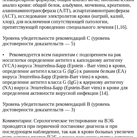
анализ крови: общий белок, альбумин, мочевина, креатинин,
аланинаминотрансфераза (АЛТ), аспартатаминотрансфераза
(ACT), исследование электролитов крови (натрий, калий,
хлор), для исключения сопутствующей патологии,
препятствующей проведению специального лечения [1,16].
Уровень убедительности рекомендаций С (уровень
достоверности доказательств — 5)
• Рекомендуется всем пациентам с подозрением на рак
носоглотки определение антител к капсидному антигену
(VCA) вируса Эпштейна-Барр (Epstein - Barr vims) в крови,
определение антител класса G (IgG) к ранним белкам (ЕА)
вируса Эпштейна-Барр (Epstein-Barr vims) в крови,
определение антител класса G (IgG) к ядерному антигену
(NA) вируса Эпштейна-Барр (Epstein-Barr vims) в крови для
определения активности вирусной инфекции [14].
Уровень убедительности рекомендаций В (уровень
достоверности доказательств — 3)
Комментарии: Серологическое тестирование на ВЭБ
проводятся при первичной постановке диагноза и при
последующем наблюдении, так как в крови больных увеличен