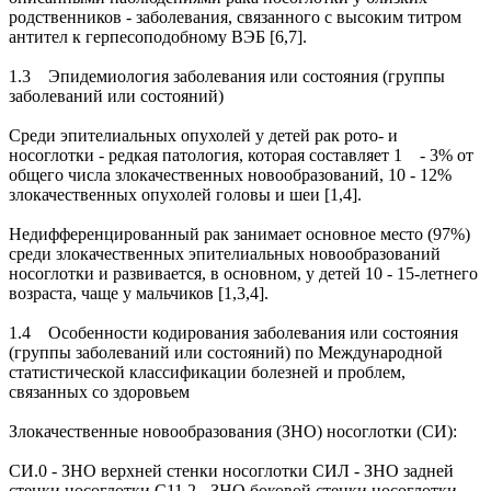
родственников - заболевания, связанного с высоким титром
антител к герпесоподобному ВЭБ [6,7].
1.3 Эпидемиология заболевания или состояния (группы
заболеваний или состояний)
Среди эпителиальных опухолей у детей рак рото- и
носоглотки - редкая патология, которая составляет 1 - 3% от
общего числа злокачественных новообразований, 10 - 12%
злокачественных опухолей головы и шеи [1,4].
Недифференцированный рак занимает основное место (97%)
среди злокачественных эпителиальных новообразований
носоглотки и развивается, в основном, у детей 10 - 15-летнего
возраста, чаще у мальчиков [1,3,4].
1.4 Особенности кодирования заболевания или состояния
(группы заболеваний или состояний) по Международной
статистической классификации болезней и проблем,
связанных со здоровьем
Злокачественные новообразования (ЗНО) носоглотки (СИ):
СИ.0 - ЗНО верхней стенки носоглотки СИЛ - ЗНО задней
стенки носоглотки С11.2 - ЗНО боковой стенки носоглотки