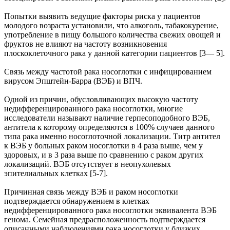
Попытки выявить ведущие факторы риска у пациентов
молодого возраста установили, что алкоголь, табакокурение,
употребление в пищу большого количества свежих овощей и
фруктов не влияют на частоту возникновения
плоскоклеточного рака у данной категории пациентов [3— 5].
Связь между частотой рака носоглотки с инфицированием
вирусом Эпштейн-Барра (ВЭБ) и ВПЧ.
Одной из причин, обусловливающих высокую частоту
недифференцированного рака носоглотки, многие
исследователи называют наличие герпесоподобного ВЭБ,
антитела к которому определяются в 100% случаев данного
типа рака именно носоглоточной локализации. Титр антител
к ВЭБ у больных раком носоглотки в 4 раза выше, чем у
здоровых, и в 3 раза выше по сравнению с раком других
локализаций. ВЭБ отсутствует в неопухолевых
эпителиальных клетках [5-7].
Причинная связь между ВЭБ и раком носоглотки
подтверждается обнаружением в клетках
недифференцированного рака носоглотки эквивалента ВЭБ
генома. Семейная предрасположенность подтверждается
описанными наблюдениями рака носоглотки у близких