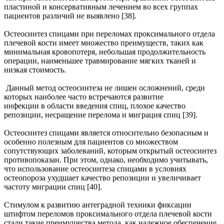
пластиной и консервативным лечением во всех группах
пациентов различий не выявлено [38].
Остеосинтез спицами при переломах проксимального отдела
плечевой кости имеет множество преимуществ, таких как
минимальная кровопотеря, небольшая продолжительность
операции, наименьшее травмирование мягких тканей и
низкая стоимость.
Данный метод остеосинтеза не лишен осложнений, среди
которых наиболее часто встречаются развитие
инфекции в области введения спиц, плохое качество
репозиции, несращение перелома и миграция спиц [39].
Остеосинтез спицами является относительно безопасным и
особенно полезным для пациентов со множеством
сопутствующих заболеваний, которым открытый остеосинтез
противопоказан. При этом, однако, необходимо учитывать,
что использование остеосинтеза спицами в условиях
остеопороза ухудшает качество репозиции и увеличивает
частоту миграции спиц [40].
Стимулом к развитию антеградной техники фиксации
штифтом переломов проксимального отдела плечевой кости
стали такие преимущества метода, как надежное обеспечение