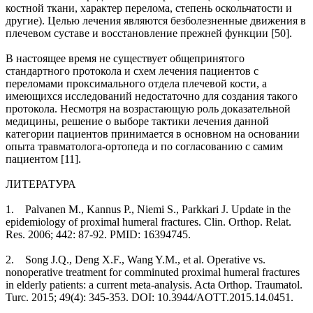
костной ткани, характер перелома, степень оскольчатости и
другие). Целью лечения являются безболезненные движения в
плечевом суставе и восстановление прежней функции [50].
В настоящее время не существует общепринятого
стандартного протокола и схем лечения пациентов с
переломами проксимального отдела плечевой кости, а
имеющихся исследований недостаточно для создания такого
протокола. Несмотря на возрастающую роль доказательной
медицины, решение о выборе тактики лечения данной
категории пациентов принимается в основном на основании
опыта травматолога-ортопеда и по согласованию с самим
пациентом [11].
ЛИТЕРАТУРА
1. Palvanen M., Kannus P., Niemi S., Parkkari J. Update in the
epidemiology of proximal humeral fractures. Clin. Orthop. Relat.
Res. 2006; 442: 87-92. PMID: 16394745.
2. Song J.Q., Deng X.F., Wang Y.M., et al. Operative vs.
nonoperative treatment for comminuted proximal humeral fractures
in elderly patients: a current meta-analysis. Acta Orthop. Traumatol.
Turc. 2015; 49(4): 345-353. DOI: 10.3944/AOTT.2015.14.0451.