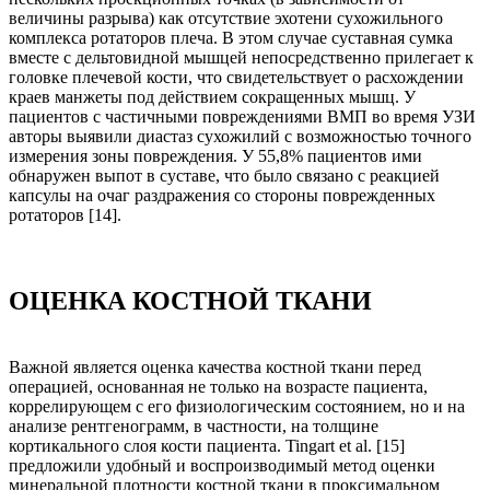
величины разрыва) как отсутствие эхотени сухожильного
комплекса ротаторов плеча. В этом случае суставная сумка
вместе с дельтовидной мышцей непосредственно прилегает к
головке плечевой кости, что свидетельствует о расхождении
краев манжеты под действием сокращенных мышц. У
пациентов с частичными повреждениями ВМП во время УЗИ
авторы выявили диастаз сухожилий с возможностью точного
измерения зоны повреждения. У 55,8% пациентов ими
обнаружен выпот в суставе, что было связано с реакцией
капсулы на очаг раздражения со стороны поврежденных
ротаторов [14].
ОЦЕНКА КОСТНОЙ ТКАНИ
Важной является оценка качества костной ткани перед
операцией, основанная не только на возрасте пациента,
коррелирующем с его физиологическим состоянием, но и на
анализе рентгенограмм, в частности, на толщине
кортикального слоя кости пациента. Tingart et al. [15]
предложили удобный и воспроизводимый метод оценки
минеральной плотности костной ткани в проксимальном