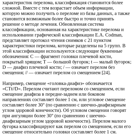
характеристик перелома, классификация становится более
сложной. Вместе с тем возрастает объем информации,
которую можно получить о переломе из базы данных, а также
становится возможным более быстро и точно принять
решение о методе лечения. Обновленная система
классификации, основанная на характеристике перелома и
использовании графической классификации E.A. Codman,
представляет протокол чтения снимков с 21 пунктом
характеристики перелома, которые разделены на 5 групп. В
этой классификации используются следующие буквенные
обозначения: C — фрагмент головки плечевой кости,
покрытый хрящом; T — большой бугорок; t — малый бугорок;
D — диафиз плечевой кости; / — означает перелом без
смещения; // — означает перелом со смещением [24].
Например, смещение «головка-диафиз» обозначается
«CTt//D». Перелом считают переломом со смещением, если
смещение диафиза в передне-заднем или боковом
направлениях составляет более 1 см, или угловое смещение
составляет более 30° (по сравнению с шеечно-диафизарным
углом здоровой конечности). Об угловом смещении говорят
при ангуляции более 30° (по сравнению с шеечно-
диафизарным углом здоровой конечности). Перелом малого
бугорка классифицируют как перелом со смещением, если его
смещение относительно головки составляет более 1 см.