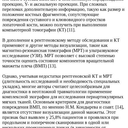
проекцию, Y- и аксиальную проекции. При сложных
переломах дополнительную информацию, такую как размер и
положение костных фрагментов, сопутствующие
повреждения суставного и клювовидного отростков
лопаточной кости, можно получить при выполнении
компьютерной томографии (КТ) [11].
В дополнение к рентгеновскому методу обследования и КТ
применяют и другие методы визуализации, такие как
магнитно-резонансная томография (МРТ) и ультразвуковое
исследование (УЗИ). МРТ позволяет с высокой степенью
точности оценить состояние компонентов вращательной
манжеты плеча (ВМП) [13].
Однако, учитывая недостатки рентгеновской КТ и МРТ
(длительность исследований и необходимость специальных
укладок), многие авторы считают целесообразным для
диагностики в неотложной травматологии применение
комплексной эхографии для исследования периартикулярных
мягких тканей. Основным критерием для диагностики
повреждения ВМП, по мнению Н.М. Кондырева и соавт. [14],
является отсутствие визуализации данной манжеты. Этот
признак был выявлен у 25,8% пациентов и проявлялся при
продольном и поперечном сканировании в одной или
нескольких проекционных точках (в зависимости от