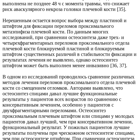
выполнена не позднее 48 ч с момента травмы, что снижает
риск аваскулярного некроза головки плечевой кости [35].
Нерешенным остается вопрос выбора между пластиной и
штифтом для фиксации переломов проксимального
метаэпифиза плечевой кости. По данным многих
исследований, при сравнении остеосинтеза даже трех- и
четырехфрагментарных переломов проксимального отдела
плечевой кости блокируемой пластиной и блокируемым
штифтом существенных различий в стабильности фиксации и
результатах лечения не выявлено, однако остеосинтез
штифтом может быть выполнен менее инвазивно [36, 37].
В одном из исследований проводилось сравнение различных
методов лечения переломов проксимального отдела плечевой
кости со смещением отломков. Авторами выявлено, что
остеосинтез спицами давал лучшие функциональные
результаты у пациентов всех возрастов по сравнению с
консервативным лечением, особенно у пациентов с
двухфрагментарными переломами. Остеосинтез
проксимальным плечевым штифтом или спицами у молодых
пациентов давал лучший, чем при консервативном лечении,
функциональный результат. У пожилых пациентов лучшие
результаты получены при чрескожном остеосинтезе спицами,
чем при остеосинтезе штифтом. При сравнении остеосинтеза