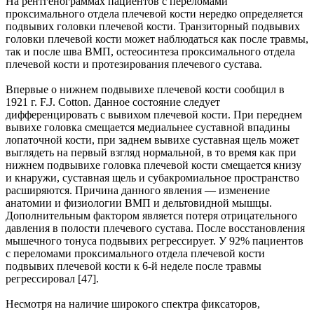
На рентгенограммах пациентов с переломами
проксимального отдела плечевой кости нередко определяется
подвывих головки плечевой кости. Транзиторный подвывих
головки плечевой кости может наблюдаться как после травмы,
так и после шва ВМП, остеосинтеза проксимального отдела
плечевой кости и протезирования плечевого сустава.
Впервые о нижнем подвывихе плечевой кости сообщил в
1921 г. F.J. Cotton. Данное состояние следует
дифференцировать с вывихом плечевой кости. При переднем
вывихе головка смещается медиальнее суставной впадины
лопаточной кости, при заднем вывихе суставная щель может
выглядеть на первый взгляд нормальной, в то время как при
нижнем подвывихе головка плечевой кости смещается книзу
и кнаружи, суставная щель и субакромиальное пространство
расширяются. Причина данного явления — изменение
анатомии и физиологии ВМП и дельтовидной мышцы.
Дополнительным фактором является потеря отрицательного
давления в полости плечевого сустава. После восстановления
мышечного тонуса подвывих регрессирует. У 92% пациентов
с переломами проксимального отдела плечевой кости
подвывих плечевой кости к 6-й неделе после травмы
регрессировал [47].
Несмотря на наличие широкого спектра фиксаторов,