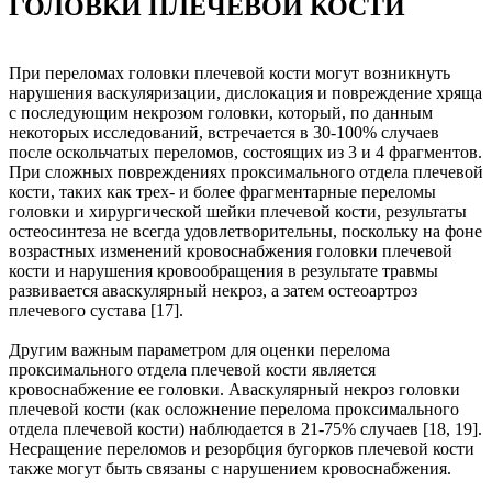
ГОЛОВКИ ПЛЕЧЕВОЙ КОСТИ
При переломах головки плечевой кости могут возникнуть
нарушения васкуляризации, дислокация и повреждение хряща
с последующим некрозом головки, который, по данным
некоторых исследований, встречается в 30-100% случаев
после оскольчатых переломов, состоящих из 3 и 4 фрагментов.
При сложных повреждениях проксимального отдела плечевой
кости, таких как трех- и более фрагментарные переломы
головки и хирургической шейки плечевой кости, результаты
остеосинтеза не всегда удовлетворительны, поскольку на фоне
возрастных изменений кровоснабжения головки плечевой
кости и нарушения кровообращения в результате травмы
развивается аваскулярный некроз, а затем остеоартроз
плечевого сустава [17].
Другим важным параметром для оценки перелома
проксимального отдела плечевой кости является
кровоснабжение ее головки. Аваскулярный некроз головки
плечевой кости (как осложнение перелома проксимального
отдела плечевой кости) наблюдается в 21-75% случаев [18, 19].
Несращение переломов и резорбция бугорков плечевой кости
также могут быть связаны с нарушением кровоснабжения.