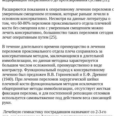
Расширяются показания к оперативному лечению переломов с
умеренным смещением отломков, которые раньше лечили в
основном консервативно. Несмотря на данные литературы о
том, что 60-80% переломов проксимального отдела плечевой
кости без смещения или с умеренным смещением можно
лечить консервативно, большинство таких переломов сегодня
лечат оперативным путем [25].
В течение длительного времени преимущество в лечении
переломов проксимального отдела плеча сохранялось за
консервативным методом, заключающимся в длительной
иммобилизации, но данная методика характеризуется
большим числом осложнений, преимущественно в виде
контрактур. Функциональный подход к консервативному
лечению был предложен В.В. Гориневской и Е.Ф. Древинг
(1940). При лечении переломов хирургической шейки
плечевой кости функциональным методом исключаются
общепринятые методы иммобилизации, отсутствует жесткая
фиксация перелома, и для постепенной репозиции отломков
используется самовытяжение под действием веса свисающей
руки.
Лечебную гимнастику пострадавшим назначают со 2-3-го