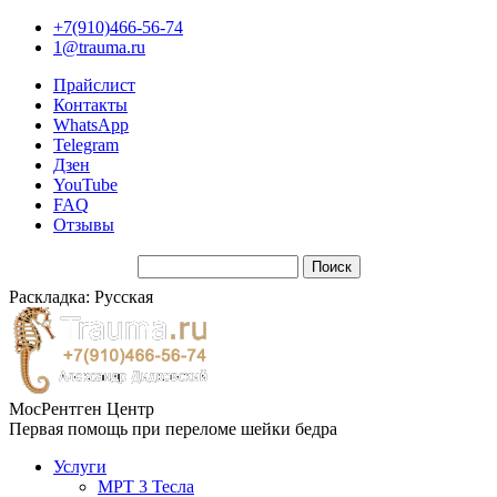
+7(910)466-56-74
1@trauma.ru
Прайслист
Контакты
WhatsApp
Telegram
Дзен
YouTube
FAQ
Отзывы
Раскладка: Русская
МосРентген Центр
Первая помощь при переломе шейки бедра
Услуги
МРТ 3 Тесла