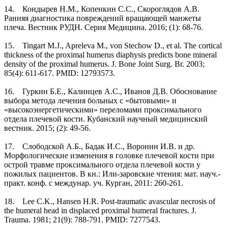
14. Кондырев Н.М., Копенкин С.С., Скороглядов А.В.
Ранняя диагностика повреждений вращающей манжеты
плеча. Вестник РУДН. Серия Медицина. 2016; (1): 68-76.
15. Tingart M.J., Apreleva M., von Stechow D., et al. The cortical
thickness of the proximal humerus diaphysis predicts bone mineral
density of the proximal humerus. J. Bone Joint Surg. Br. 2003;
85(4): 611-617. PMID: 12793573.
16. Гуркин Б.Е., Калинцев А.С., Иванов Д.В. Обоснование
выбора метода лечения больных с «бытовыми» и
«высокоэнергетическими» переломами проксимального
отдела плечевой кости. Кубанский научный медицинский
вестник. 2015; (2): 49-56.
17. Слободской А.Б., Бадак И.С., Воронин И.В. и др.
Морфологические изменения в головке плечевой кости при
острой травме проксимального отдела плечевой кости у
пожилых пациентов. В кн.: Или-заровские чтения: мат. науч.-
практ. конф. с междунар. уч. Курган, 2011: 260-261.
18. Lee C.K., Hansen H.R. Post-traumatic avascular necrosis of
the humeral head in displaced proximal humeral fractures. J.
Trauma. 1981; 21(9): 788-791. PMID: 7277543.