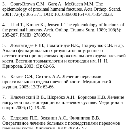
3. Court-Brown C.M., Garg A., McQueen M.M. The
epidemiology of proximal humeral fractures. Acta Orthop. Scand.
2001; 72(4): 365-371. DOI: 10.1080/000164701753542023.
4. Lind T., Kroner K., Jensen J. The epidemiology of fractures of
the proximal humerus. Arch. Orthop. Trauma Surg. 1989; 108(5):
285-287. PMID: 2789504.
5. Ломтатидзе Е.Ш., Ломтатидзе В.Е., Поцелуйко С.В. и др.
Анализ функциональных результатов внутреннего
остеосинтеза при переломах проксимального отдела плечевой
кости. Вестник травматологии и ортопедии им. Н. Н.
Приорова. 2003; (3): 62-66.
6. Казаев С.Я., Ситник А.А. Лечение переломов
проксимального отдела плечевой кости. Медицинский
журнал. 2005; 13(3): 63-66.
7. Ключевский В.В., Шкребко А.Н., Борисова Н.В. Лечение
нагрузкой после операции на плечевом суставе. Медицина и
спорт. 2006; (1): 19-20.
8. Елдзаров П.Е., Зелянин А.С., Филиппов В.В.
Оперативное лечение больных с последствиями переломов
плечевой кости. Хирургия. 2010; (9): 47-52.