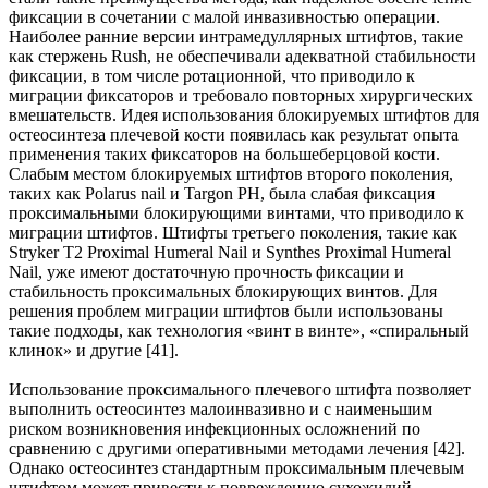
фиксации в сочетании с малой инвазивностью операции.
Наиболее ранние версии интрамедуллярных штифтов, такие
как стержень Rush, не обеспечивали адекватной стабильности
фиксации, в том числе ротационной, что приводило к
миграции фиксаторов и требовало повторных хирургических
вмешательств. Идея использования блокируемых штифтов для
остеосинтеза плечевой кости появилась как результат опыта
применения таких фиксаторов на большеберцовой кости.
Слабым местом блокируемых штифтов второго поколения,
таких как Polarus nail и Targon PH, была слабая фиксация
проксимальными блокирующими винтами, что приводило к
миграции штифтов. Штифты третьего поколения, такие как
Stryker T2 Proximal Humeral Nail и Synthes Proximal Humeral
Nail, уже имеют достаточную прочность фиксации и
стабильность проксимальных блокирующих винтов. Для
решения проблем миграции штифтов были использованы
такие подходы, как технология «винт в винте», «спиральный
клинок» и другие [41].
Использование проксимального плечевого штифта позволяет
выполнить остеосинтез малоинвазивно и с наименьшим
риском возникновения инфекционных осложнений по
сравнению с другими оперативными методами лечения [42].
Однако остеосинтез стандартным проксимальным плечевым
штифтом может привести к повреждению сухожилий