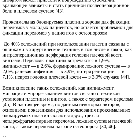
вращающей манжеты и стать причиной послеоперационной
боли в плечевом суставе [43].
Проксимальная блокируемая пластина хороша для фиксации
переломов у молодых пациентов, но остается проблемной для
фиксации переломов у пациентов с остеопорозом.
До 40% осложнений при использовании пластин связаны с
ошибками в хирургической технике, в том числе и такой, как
интраоперационная перфорация головки плечевой кости
винтами. Переломы пластины встречаются в 1,9%,
импиджмент — в 2,6%, формирование ложного сустава — в
2,6%, раневая инфекция — в 3,9%, потеря репозиции — в
7,1%, некроз головки плечевой кости — в 3,9% случаев [44].
Возникновение таких осложнений, как импиджмент,
миграция и «прорезывание» винтов связано с техникой
установки пластины и винтов, а также с характером перелома
[45]. В настоящее время, по данным некоторых авторов,
основными показаниями для использования проксимальных
блокируемых пластин являются двух-, трех- и
четырехфрагментарные переломы, ложные суставы плечевой
кости, а также переломы на фоне остеопороза [30, 46].