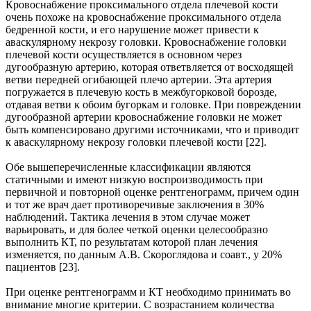
Кровоснабжение проксимального отдела плечевой кости
очень похоже на кровоснабжение проксимального отдела
бедренной кости, и его нарушение может привести к
аваскулярному некрозу головки. Кровоснабжение головки
плечевой кости осуществляется в основном через
дугообразную артерию, которая ответвляется от восходящей
ветви передней огибающей плечо артерии. Эта артерия
погружается в плечевую кость в межбугорковой борозде,
отдавая ветви к обоим бугоркам и головке. При повреждении
дугообразной артерии кровоснабжение головки не может
быть компенсировано другими источниками, что и приводит
к аваскулярному некрозу головки плечевой кости [22].
Обе вышеперечисленные классификации являются
статичными и имеют низкую воспроизводимость при
первичной и повторной оценке рентгенограмм, причем один
и тот же врач дает противоречивые заключения в 30%
наблюдений. Тактика лечения в этом случае может
варьировать, и для более четкой оценки целесообразно
выполнить КТ, по результатам которой план лечения
изменяется, по данным А.В. Скороглядова и соавт., у 20%
пациентов [23].
При оценке рентгенограмм и КТ необходимо принимать во
внимание многие критерии. С возрастанием количества