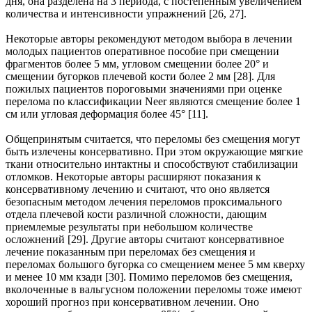
дня, она разделена на 3 периода, с постепенным увеличением
количества и интенсивности упражнений [26, 27].
Некоторые авторы рекомендуют методом выбора в лечении
молодых пациентов оперативное пособие при смещении
фрагментов более 5 мм, угловом смещении более 20° и
смещении бугорков плечевой кости более 2 мм [28]. Для
пожилых пациентов пороговыми значениями при оценке
перелома по классификации Neer являются смещение более 1
см или угловая деформация более 45° [11].
Общепринятым считается, что переломы без смещения могут
быть излечены консервативно. При этом окружающие мягкие
ткани относительно интактны и способствуют стабилизации
отломков. Некоторые авторы расширяют показания к
консервативному лечению и считают, что оно является
безопасным методом лечения переломов проксимального
отдела плечевой кости различной сложности, дающим
приемлемые результаты при небольшом количестве
осложнений [29]. Другие авторы считают консервативное
лечение показанным при переломах без смещения и
переломах большого бугорка со смещением менее 5 мм кверху
и менее 10 мм кзади [30]. Помимо переломов без смещения,
вколоченные в вальгусном положении переломы тоже имеют
хороший прогноз при консервативном лечении. Оно