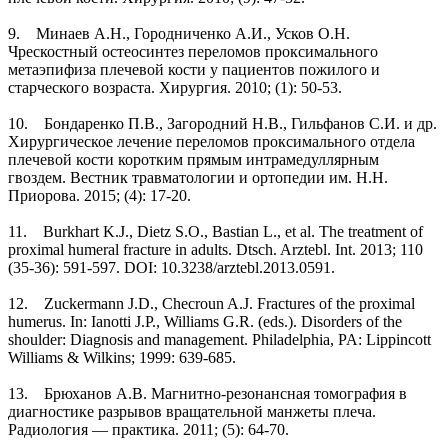
9. Минаев А.Н., Городниченко А.И., Усков О.Н.
Чрескостный остеосинтез переломов проксимального
метаэпифиза плечевой кости у пациентов пожилого и
старческого возраста. Хирургия. 2010; (1): 50-53.
10. Бондаренко П.В., Загородний Н.В., Гильфанов С.И. и др.
Хирургическое лечение переломов проксимального отдела
плечевой кости коротким прямым интрамедуллярным
гвоздем. Вестник травматологии и ортопедии им. Н.Н.
Приорова. 2015; (4): 17-20.
11. Burkhart K.J., Dietz S.O., Bastian L., et al. The treatment of
proximal humeral fracture in adults. Dtsch. Arztebl. Int. 2013; 110
(35-36): 591-597. DOI: 10.3238/arztebl.2013.0591.
12. Zuckermann J.D., Checroun A.J. Fractures of the proximal
humerus. In: Ianotti J.P., Williams G.R. (eds.). Disorders of the
shoulder: Diagnosis and management. Philadelphia, PA: Lippincott
Williams & Wilkins; 1999: 639-685.
13. Брюханов А.В. Магнитно-резонансная томография в
диагностике разрывов вращательной манжеты плеча.
Радиология — практика. 2011; (5): 64-70.