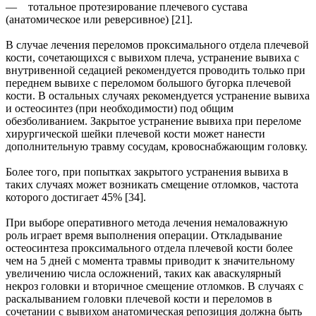
— тотальное протезирование плечевого сустава
(анатомическое или реверсивное) [21].
В случае лечения переломов проксимального отдела плечевой
кости, сочетающихся с вывихом плеча, устранение вывиха с
внутривенной седацией рекомендуется проводить только при
переднем вывихе с переломом большого бугорка плечевой
кости. В остальных случаях рекомендуется устранение вывиха
и остеосинтез (при необходимости) под общим
обезболиванием. Закрытое устранение вывиха при переломе
хирургической шейки плечевой кости может нанести
дополнительную травму сосудам, кровоснабжающим головку.
Более того, при попытках закрытого устранения вывиха в
таких случаях может возникать смещение отломков, частота
которого достигает 45% [34].
При выборе оперативного метода лечения немаловажную
роль играет время выполнения операции. Откладывание
остеосинтеза проксимального отдела плечевой кости более
чем на 5 дней с момента травмы приводит к значительному
увеличению числа осложнений, таких как аваскулярный
некроз головки и вторичное смещение отломков. В случаях с
раскалыванием головки плечевой кости и переломов в
сочетании с вывихом анатомическая репозиция должна быть