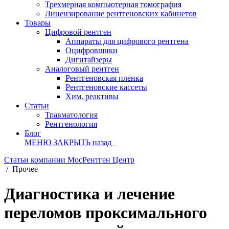
Трехмерная компьютерная томография
Лицензирование рентгеновских кабинетов
Товары
Цифровой рентген
Аппараты для цифрового рентгена
Оцифровщики
Дигитайзеры
Аналоговый рентген
Рентгеновская пленка
Рентгеновские кассеты
Хим. реактивы
Статьи
Травматология
Рентгенология
Блог
МЕНЮ
ЗАКРЫТЬ
назад
Статьи компании МосРентген Центр
/
Прочее
Диагностика и лечение
переломов проксимального