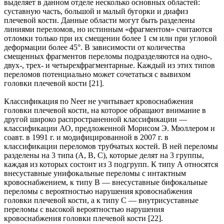
выделяет в данном отделе несколько основных областей:
суставную часть, большой и малый бугорки и диафиз
плечевой кости. Данные области могут быть разделены
линиями переломов, но истинным «фрагментом» считаются
отломки только при их смещении более 1 см или при угловой
деформации более 45°. В зависимости от количества
смещенных фрагментов переломы подразделяются на одно-,
двух-, трех- и четырехфрагментарные. Каждый из этих типов
переломов потенциально может сочетаться с вывихом
головки плечевой кости [21].
Классификация по Neer не учитывает кровоснабжения
головки плечевой кости, на которое обращают внимание в
другой широко распространенной классификации —
классификации АО, предложенной Морисом Э. Мюллером и
соавт. в 1991 г. и модифицированной в 2007 г. в
классификации переломов трубчатых костей. В ней переломы
разделены на 3 типа (A, B, C), которые делят на 3 группы,
каждая из которых состоит из 3 подгрупп. К типу A относятся
внесуставные унифокальные переломы с интактным
кровоснабжением, к типу B — внесуставные бифокальные
переломы с вероятностью нарушения кровоснабжения
головки плечевой кости, а к типу C — внутрисуставные
переломы с высокой вероятностью нарушения
кровоснабжения головки плечевой кости [22].