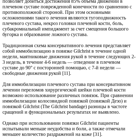
позволяет добиться достижения 85% объема движений в
плечевом суставе поврежденной конечности по сравнению с
противоположной стороной. При этом основными
осложнениями такого лечения являются тугоподвижность
плечевого сустава, некроз головки плечевой кости, боль,
субакромиальный импиджмент за счет смещения большого
бугорка и образование ложного сустава.
Традиционная схема консервативного лечения представляет
собой иммобилизацию в повязке Gilchrist в течение одной
недели, маятниковые движения рукой в течение следующих 2-
3 недель, в течение 4-6 недель — отведение в плечевом
суставе до 90° с посторонней помощью, с 7-й недели —
свободные движения рукой [11].
Для иммобилизации плечевого сустава при консервативном
лечении переломов хирургической шейки плечевой кости
возможно использование различных повязок. При сравнении
иммобилизации колосовидной повязкой (повязкой Дезо) и
повязкой Gilchrist (The Gilchrist bandage) разницы в частоте
сращений и функциональных результатах не выявлено.
Однако при использовании повязки Gilchrist пациенты
испытывали меньше неудобства и боли, а также отмечали
меньшее количество раздражений на коже [31].