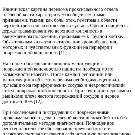
Клиническая картина перелома проксимального отдела
плечевой кости характеризуется общеизвестными
признаками, такими как боль, отек, гематома в области
верхней трети плеча и плечевого сустава. Обычно пациенты
держат травмированную верхнюю конечность в
вынужденном положении, прижимая ее к грудной клетке.
Обязательным является тестирование кровообращения,
моторных и чувствительных функций на периферии
поврежденной конечности [11].
На этапах обследования лишних манипуляций с
поврежденной конечностью пациента необходимо по
возможности избегать. После каждой репозиции или
манипуляции в области перелома необходимо оценивать
пульсацию на периферических сосудах и неврологический
статус поврежденной конечности. При сочетании переломов с
вывихами плеча частота повреждений сосудов и нервов
достигает 30% [12].
При обследовании пострадавших с повреждениями
проксимального отдела плечевой кости нельзя обойтись без
дополнительных методов диагностики. Полноценное
рентгенологическое обследование плечевой кости и
плечевого сустава включает в себя истинную переднезаднюю