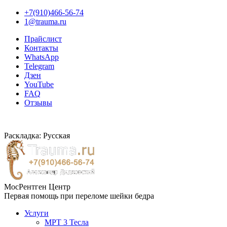
+7(910)466-56-74
1@trauma.ru
Прайслист
Контакты
WhatsApp
Telegram
Дзен
YouTube
FAQ
Отзывы
Раскладка: Русская
МосРентген Центр
Первая помощь при переломе шейки бедра
Услуги
МРТ 3 Тесла