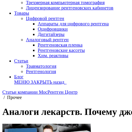
Трехмерная компьютерная томография
Лицензирование рентгеновских кабинетов
Товары
Цифровой рентген
Аппараты для цифрового рентгена
Оцифровщики
Дигитайзеры
Аналоговый рентген
Рентгеновская пленка
Рентгеновские кассеты
Хим. реактивы
Статьи
Травматология
Рентгенология
Блог
МЕНЮ
ЗАКРЫТЬ
назад
Статьи компании МосРентген Центр
/
Прочее
Аналоги лекарств. Почему дж