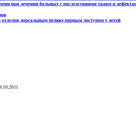
лени при лечении больных с последствиями травм и дефекта
зов
о отделов дорсальным педикулярным доступом у детей
8.10.2011