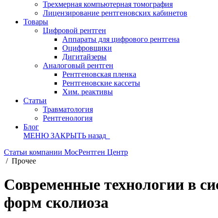
Трехмерная компьютерная томография
Лицензирование рентгеновских кабинетов
Товары
Цифровой рентген
Аппараты для цифрового рентгена
Оцифровщики
Дигитайзеры
Аналоговый рентген
Рентгеновская пленка
Рентгеновские кассеты
Хим. реактивы
Статьи
Травматология
Рентгенология
Блог
МЕНЮ
ЗАКРЫТЬ
назад
Статьи компании МосРентген Центр
/
Прочее
Современные технологии в си
форм сколиоза