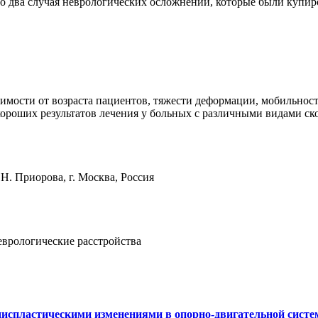
то два случая неврологических осложнений, которые были купи
мости от возраста пациентов, тяжести деформации, мобильност
ороших результатов лечения у больных с различными видами ско
. Приорова, г. Москва, Россия
еврологические расстройства
испластическими изменениями в опорно-двигательной систе