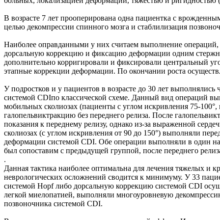
больных, локализацией деформации, тяжестью и ригидностью 
В возрасте 7 лет прооперирована одна пациентка с врожденн
целью декомпрессии спинного мозга и стаблилизация позвоноч
Наиболее оправданными у них считаем выполнение операций, 
дорсальную коррекцию и фиксацию деформации одним стержнем
дополнительно корригировали и фиксировали центральный угол
этапные коррекции деформации. По окончании роста осуществ
У подростков и у пациентов в возрасте до 30 лет выполнялис
системой CDIпо классической схеме. Данный вид операций вы
мобильных сколиозах (пациенты с углом искривления 75-100°, 
галопельвиктракцию без переднего релиза. После галопельви
показания к переднему релизу, однако из-за выраженной сер
сколиозах (с углом искривления от 90 до 150°) выполняли п
деформации системой CDI. Обе операции выполняли в один нар
был сопоставим с предыдущей группой, после переднего релиз
.
Данная тактика наиболее оптимальна для лечения тяжелых и кр
неврологических осложнений сводится к минимуму. У 33 пац
системой Hopf либо дорсальную коррекцию системой CDI осуще
легкой миелопатией, выполняли многоуровневую декомпрессию
позвоночника системой CDI.