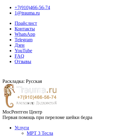
+7(910)466-56-74
1@trauma.ru
Прайслист
Контакты
WhatsApp
Telegram
Дзен
YouTube
FAQ
Отзывы
Раскладка: Русская
МосРентген Центр
Первая помощь при переломе шейки бедра
Услуги
МРТ 3 Тесла