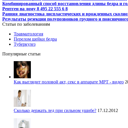
Комбинированный способ восстановления длины бедра и го
Рентген на дому 8 495 22 555 6 8
Ранняя диагностика диспластических и врожденных сколио
Результаты резекции полупозвонков грудного и поясничног
Статьи по заболеваниям
Травматология
Перелом шейки бедра
Туберкулез
Популярные статьи
Как выглядит половой акт, секс в аппарате МРТ - видео
2
Сколько держать лед при сильном ушибе?
17.12.2012