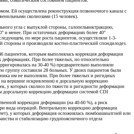
ями, соматическим состоянием пациентов.
мом. Ей осуществлена реконструкция позвоночного канала с
венильными сколиозами (15 человек).
ьного угла с выпуклой стороны, галопельвиктракцию,
° и менее. При остаточных деформациях более 40°
ледующем, по мере роста пациентов, осуществляли 1-3-
 стороны и производили костно-пластический спондилодез.
и 46 пациентов, которым выполнялась коррекция деформации
 деформациях. При более тяжелых, но относительно
корригировалась на 30-40 %) предварительно выполняли
ю группу составили 28 больных. У двоих пациентов были
чника им не выполняли. При более тяжелых и ригидных
я на вершине искривления) и дорсальную коррекцию
ек, у которых сколиоз по тяжести и ригидности деформации
тем дорсальную коррекцию деформации системой CDI
твенной коррекции деформации (на 40-60 %), а риск
три вида операций. Вентральную коррекцию деформации
0 лет), у которых деформация осложнялась люмбоишиалгией или
анства и стабилизацию грудопоясничного отдела