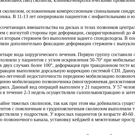
(мобильностью) сколиоза, клинико-неврологическими проявлени
ым сколиозом, осложненным компрессионным спинальным синдро
ника. В 11-13 лет оперировали пациентов с инфантильными и ю
сочетающих вмешательства на дисках и телах позвонков централ
 с вогнутой стороны при деформации, скорригированной до 40
 вторым стержнем без выполнения заднего спондилодеза. В пос
ляли дополнительно фиксацию деформации стержнем с выпуклой
ь четыре вида хирургического лечения. Первую группу составил
полняли у пациентов с углом искривления 50-70° при мобильных
в двух случаях более 100°, деформация при тракционном тесте 
ктракции выполняли дорсальную коррекцию системой CDI. Данну
дечно-легочной недостаточности переднюю мобилизацию позвоно
ереднюю мобилизацию позвоночника (многоуровневая дискэктоми
коз. Данный вид операций выполнен у 21 пациента. У 57 челов
а в течение 2-3 недель осуществляли галопельвиктракцию и за
айне тяжелых сколиозов, так как при этом мы добивались сущес
иентов с поясничным и грудопоясничным сколиозом выполняли 
ствляли у подростков. У взрослых пациентов (в возрасте 40-6
 позвоночного канала, установку кейджей в межтеловые простр