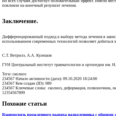
Во всех случаях достигнут положительный эффект. Имели мес
повлияли на конечный результат лечения.
Заключение.
Дифференцированный подход к выбору метода лечения в зависи
использованием современных технологий позволяет добиться х
С.Т. Ветрилэ, А.А. Кулешов
ГУН Центральный институт травматологии и ортопедии им. Н.Н
Теги: сколиоз
234567 Начало активности (дата): 09.10.2020 18:24:00
234567 Кем создан (ID): 989
234567 Ключевые слова: сколиоз, деформация, позвоночник, н
12354567899
Похожие статьи
Взаимосвязь врожденного вывиха надколенника с общими д