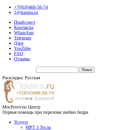
+7(910)466-56-74
1@trauma.ru
Прайслист
Контакты
WhatsApp
Telegram
Дзен
YouTube
FAQ
Отзывы
Раскладка: Русская
МосРентген Центр
Первая помощь при переломе шейки бедра
Услуги
МРТ 3 Тесла