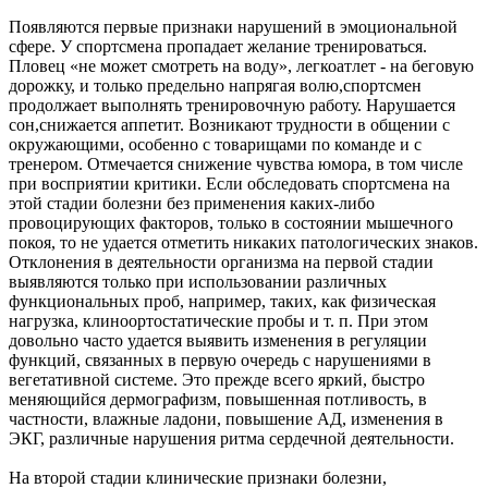
Появляются первые признаки нарушений в эмоциональной
сфере. У спортсмена пропадает желание тренироваться.
Пловец «не может смотреть на воду», легкоатлет - на беговую
дорожку, и только предельно напрягая волю,спортсмен
продолжает выполнять тренировочную работу. Нарушается
сон,снижается аппетит. Возникают трудности в общении с
окружающими, особенно с товарищами по команде и с
тренером. Отмечается снижение чувства юмора, в том числе
при восприятии критики. Если обследовать спортсмена на
этой стадии болезни без применения каких-либо
провоцирующих факторов, только в состоянии мышечного
покоя, то не удается отметить никаких патологических знаков.
Отклонения в деятельности организма на первой стадии
выявляются только при использовании различных
функциональных проб, например, таких, как физическая
нагрузка, клиноортостатические пробы и т. п. При этом
довольно часто удается выявить изменения в регуляции
функций, связанных в первую очередь с нарушениями в
вегетативной системе. Это прежде всего яркий, быстро
меняющийся дермографизм, повышенная потливость, в
частности, влажные ладони, повышение АД, изменения в
ЭКГ, различные нарушения ритма сердечной деятельности.
На второй стадии клинические признаки болезни,