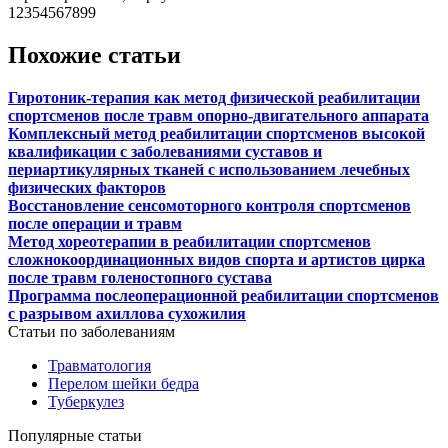
12354567899
Похожие статьи
Гиротоник-терапия как метод физической реабилитации
спортсменов после травм опорно-двигательного аппарата
Комплексный метод реабилитации спортсменов высокой
квалификации с заболеваниями суставов и
периартикулярных тканей с использованием лечебных
физических факторов
Восстановление сенсомоторного контроля спортсменов
после операции и травм
Метод хореотерапии в реабилитации спортсменов
сложнокоординационных видов спорта и артистов цирка
после травм голеностопного сустава
Программа послеоперационной реабилитации спортсменов
с разрывом ахиллова сухожилия
Статьи по заболеваниям
Травматология
Перелом шейки бедра
Туберкулез
Популярные статьи