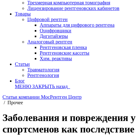
Трехмерная компьютерная томография
Лицензирование рентгеновских кабинетов
Товары
Цифровой рентген
Аппараты для цифрового рентгена
Оцифровщики
Дигитайзеры
Аналоговый рентген
Рентгеновская пленка
Рентгеновские кассеты
Хим. реактивы
Статьи
Травматология
Рентгенология
Блог
МЕНЮ
ЗАКРЫТЬ
назад
Статьи компании МосРентген Центр
/
Прочее
Заболевания и повреждения у
спортсменов как последствие