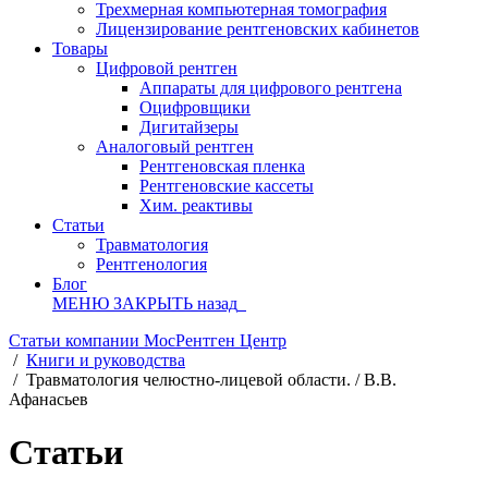
Трехмерная компьютерная томография
Лицензирование рентгеновских кабинетов
Товары
Цифровой рентген
Аппараты для цифрового рентгена
Оцифровщики
Дигитайзеры
Аналоговый рентген
Рентгеновская пленка
Рентгеновские кассеты
Хим. реактивы
Статьи
Травматология
Рентгенология
Блог
МЕНЮ
ЗАКРЫТЬ
назад
Статьи компании МосРентген Центр
/
Книги и руководства
/
Травматология челюстно-лицевой области. / В.В.
Афанасьев
Статьи