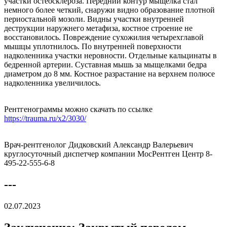
участки остеосклероза. Передний контур мыщелка стал
немного более четкий, снаружи видно образование плотной
периостальной мозоли. Видны участки внутренней
деструкции наружнего метафиза, костное строение не
восстановилось. Повреждение сухожилия четырехглавой
мышцы уплотнилось. По внутренней поверхности
надколенника участки неровности. Отдельные кальцинаты в
бедренной артерии. Суставная мышь за мыщелками бедра
диаметром до 8 мм. Костное разрастание на верхнем полюсе
надколенника увеличилось.
Рентгенограммы можно скачать по ссылке
https://trauma.ru/x2/3030/
Врач-рентгенолог Дидковский Александр Валерьевич
круглосуточный диспетчер компании МосРентген Центр 8-
495-22-555-6-8
---
02.07.2023