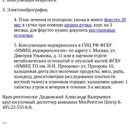
3. Электонейрография.
4. План лечения остеопороза: уколы в живот
форстео 20
мкг
в сутки при помощи
шприц-ручки
, курс на 3
месяца, для форстео нужно докупить
инсулиновые
иголочки
.
5. Консультация эндокринолога в ГНЦ РФ ФГБУ
«НМИЦ эндокринологии» по адресу г. Москва, ул.
Дмитрия Ульянова, д. 11 или в научном отделе
метаболических остеопатий и опухолей костей ФГБУ
«НМИЦ ТО им. Н.Н. Приорова» ул. Приорова 10,
кальциевая диета (все молочные продукты, мясо, рыба,
холодец), денситометрия (исследование плотности
костной ткани) в плановом порядке, кальцимин адванс 1
таблетка утром и вечером в течении 3-х месяцев.
Врач-рентгенолог Дидковский Александр Валерьевич
круглосуточный диспетчер компании МосРентген Центр 8-
495-22-555-6-8,
---