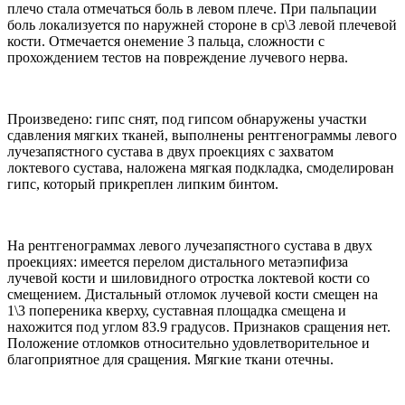
плечо стала отмечаться боль в левом плече. При пальпации
боль локализуется по наружней стороне в ср\3 левой плечевой
кости. Отмечается онемение 3 пальца, сложности с
прохождением тестов на повреждение лучевого нерва.
Произведено: гипс снят, под гипсом обнаружены участки
сдавления мягких тканей, выполнены рентгенограммы левого
лучезапястного сустава в двух проекциях с захватом
локтевого сустава, наложена мягкая подкладка, смоделирован
гипс, который прикреплен липким бинтом.
На рентгенограммах левого лучезапястного сустава в двух
проекциях: имеется перелом дистального метаэпифиза
лучевой кости и шиловидного отростка локтевой кости со
смещением. Дистальный отломок лучевой кости смещен на
1\3 попереника кверху, суставная площадка смещена и
нахожится под углом 83.9 градусов. Признаков сращения нет.
Положение отломков относительно удовлетворительное и
благоприятное для сращения. Мягкие ткани отечны.