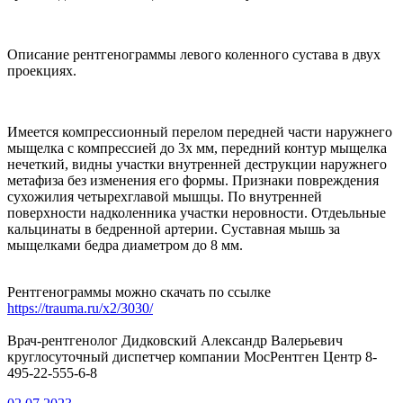
Описание рентгенограммы левого коленного сустава в двух
проекциях.
Имеется компрессионный перелом передней части наружнего
мыщелка с компрессией до 3х мм, передний контур мыщелка
нечеткий, видны участки внутренней деструкции наружнего
метафиза без изменения его формы. Признаки повреждения
сухожилия четырехглавой мышцы. По внутренней
поверхности надколенника участки неровности. Отдеьльные
кальцинаты в бедренной артерии. Суставная мышь за
мыщелками бедра диаметром до 8 мм.
Рентгенограммы можно скачать по ссылке
https://trauma.ru/x2/3030/
Врач-рентгенолог Дидковский Александр Валерьевич
круглосуточный диспетчер компании МосРентген Центр 8-
495-22-555-6-8