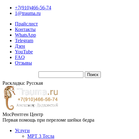
+7(910)466-56-74
1@trauma.ru
Прайслист
Контакты
WhatsApp
Telegram
Дзен
YouTube
FAQ
Отзывы
Раскладка: Русская
МосРентген Центр
Первая помощь при переломе шейки бедра
Услуги
МРТ 3 Тесла