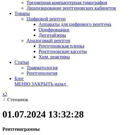
Трехмерная компьютерная томография
Лицензирование рентгеновских кабинетов
Товары
Цифровой рентген
Аппараты для цифрового рентгена
Оцифровщики
Дигитайзеры
Аналоговый рентген
Рентгеновская пленка
Рентгеновские кассеты
Хим. реактивы
Статьи
Травматология
Рентгенология
Блог
МЕНЮ
ЗАКРЫТЬ
назад
x2
/
Степанюк
01.07.2024 13:32:28
Рентгенограммы