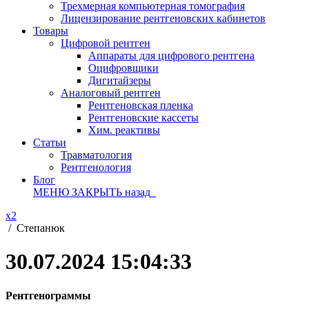
Трехмерная компьютерная томография
Лицензирование рентгеновских кабинетов
Товары
Цифровой рентген
Аппараты для цифрового рентгена
Оцифровщики
Дигитайзеры
Аналоговый рентген
Рентгеновская пленка
Рентгеновские кассеты
Хим. реактивы
Статьи
Травматология
Рентгенология
Блог
МЕНЮ
ЗАКРЫТЬ
назад
x2
/
Степанюк
30.07.2024 15:04:33
Рентгенограммы