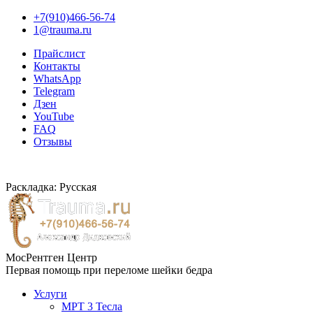
+7(910)466-56-74
1@trauma.ru
Прайслист
Контакты
WhatsApp
Telegram
Дзен
YouTube
FAQ
Отзывы
Раскладка: Русская
МосРентген Центр
Первая помощь при переломе шейки бедра
Услуги
МРТ 3 Тесла