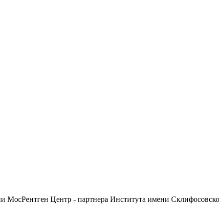
ии МосРентген Центр - партнера Института имени Склифосовск