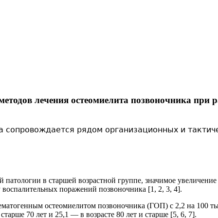
методов лечения остеомиелита позвоночника при 
а сопровождается рядом организационных и тактиче
 патологии в старшей возрастной группе, значимое увеличени
воспалительных поражений позвоноч­ника [1, 2, 3, 4].
атогенным остеомиелитом по­звоночника (ГОП) с 2,2 на 100 тыс. н
старше 70 лет и 25,1 — в возрасте 80 лет и старше [5, 6, 7].