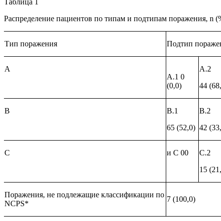
Таблица 1
Распределение пациентов по типам и подтипам поражения,
n
(
Тип поражения
Подтип пораже
А
А.2
А.1 0
(0,0)
44 (68
В
В.1
В.2
65 (52,0)
42 (33
С
и С 00
С.2
15 (21
Поражения, не подлежащие классификации по
7 (100,0)
NCPS
*