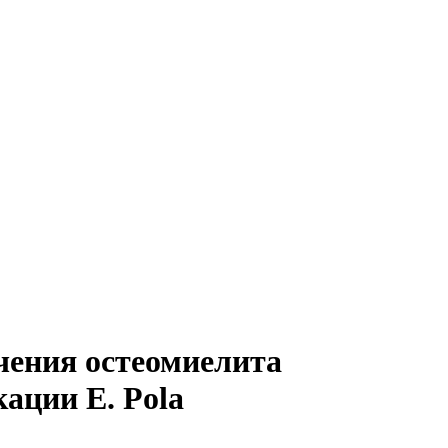
чения остеомиелита
ации E. Pola