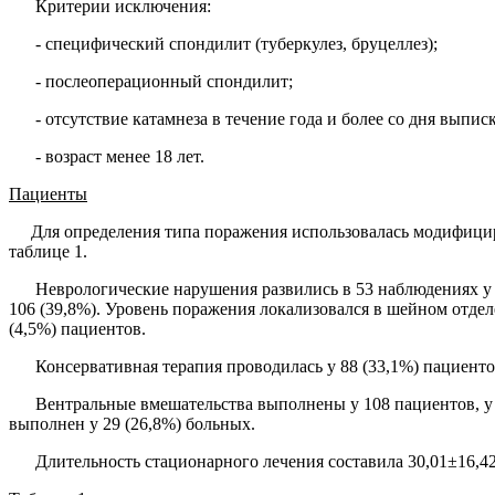
Критерии исключения:
- специфический спондилит (туберкулез, бру­целлез);
- послеоперационный спондилит;
- отсутствие катамнеза в течение года и более со дня выпис
- возраст менее 18 лет.
Пациенты
Для определения типа поражения использовалась модифициро
таблице 1.
Неврологические нарушения развились в 53 наблюдениях у 
106 (39,8%). Уровень поражения локализовался в шейном отдел
(4,5%) пациентов.
Консервативная терапия проводилась у 88 (33,1%) пациент
Вентральные вмешательства выполнены у 108 пациентов, у 7
выполнен у 29 (26,8%) больных.
Длительность стационарного ле­чения составила 30,01±16,42