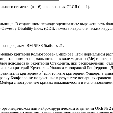
льного сегмента (
n
= 6) и сочленения
CI
-
CII
(
n
= 1).
больницы. В отдаленном периоде оце­нивались: выраженность бо
о
Oswestry
Disability
Index
(
ODI
), тяжесть невроло­гических нару
дных программ
IBM
SPSS
Statistics
21.
мощью критерия Колмогорова- Смирнова. При нормальном распр
­нии, отличном от нормального, — в виде медианы (
Me
) и интерк
 был использован
t
-критерий Стьюдента, при распре­делении, от
из или крите­рий Крускала - Уоллиса с поправкой Бонферрони. 
2
сравнивали критерием х
или точным критерием Фишера, в дина
правку Бонферрони: полученные в результате попарных сравнен
Мейера с построением кривых выживаемости и использо­ванием 
-ортопедическом или нейрохирур­гическом отделении ОКБ № 2 г.
нсервативном лечении, а также течением послеоперационного пе