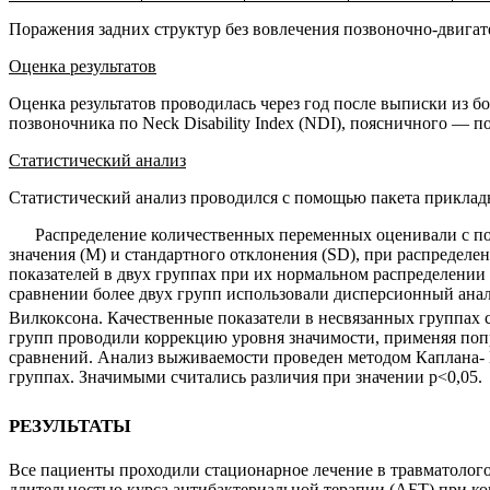
Поражения задних структур без вовлечения позвоночно-двигате
Оценка результатов
Оценка результатов проводилась через год после выписки из 
позвоночника по
Neck
Disability
Index
(
NDI
), поясничного — п
Статистический анализ
Статистический анализ проводился с помо­щью пакета прикла
Распределение количественных переменных оценивали с по
значения (
M
) и стандартного отклонения (
SD
), при распределе
показателей в двух группах при их нормальном распределении
сравнении более двух групп использовали дисперсионный анал
Вилкоксона. Качественные по­казатели в несвязанных группах 
групп проводили коррек­цию уровня значимости, применяя по
сравнений. Анализ выжи­ваемости проведен методом Каплана- 
группах. Значимыми считались раз­личия при значении
p
<0,05.
результаты
Все пациенты проходили стационарное лечение в травматолого
длитель­ностью курса антибактериальной терапии (АБТ) при ко