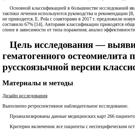
Основной классификацией в большинстве ис­следований явля
тактики лечения используются руководства и рекомендации [8, 9
не приводится.
E
.
Pola
с соавторами в 2017 г. предложили нов
составило 67% [14]. Авторами классификации приводятся общи
спине в зависимости от типа поражения; анализ эффективности
Цель исследования — выявит
гематогенного остеомиелита 
русскоязычной версии класс
Материалы и методы
Дизайн исследования
Выполнено ретроспективное наблюдательное ис­следование.
Проанализированы данные медицинских карт 266 пациентов
Критерии включения: все пациенты с неспеци­фическим ос