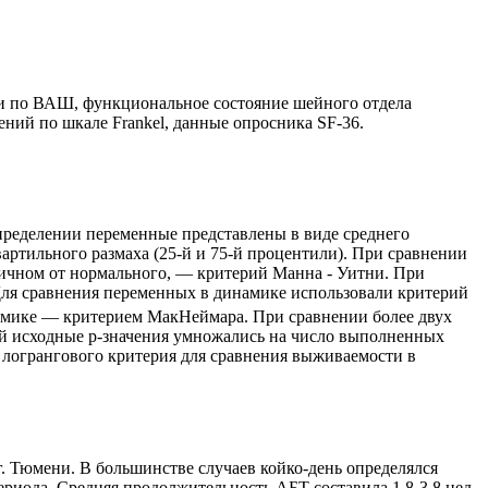
ли по ВАШ, функцио­нальное состояние шейного отдела
шений по шкале
Frankel
, данные опросника
SF
-36.
еделении пере­менные представлены в виде среднего
вартильного размаха (25-й и 75-й процентили). При сравнении
личном от нормального, — критерий Манна - Уитни. При
Для сравнения переменных в динамике исполь­зовали критерий
мике — критерием МакНеймара. При сравнении более двух
ий исходные
p
-значения умножались на число выполненных
логрангового критерия для сравнения вы­живаемости в
 Тюмени. В боль­шинстве случаев койко-день определялся
риода. Средняя продол­жительность АБТ составила 1,8-3,8 нед.