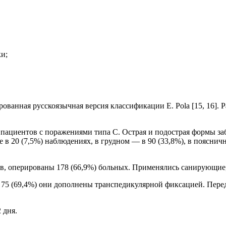
ки;
ванная русскоязычная версия класси­фикации
E
.
Pola
[15, 16].
пациентов с поражениями типа С. Острая и подострая формы заб
е в 20 (7,5%) наблюдениях, в груд­ном — в 90 (33,8%), в поясн
ов, оперированы 178 (66,9%) боль­ных. Применялись санирующие
5 (69,4%) они дополнены транспеди­кулярной фиксацией. Передн
 дня.