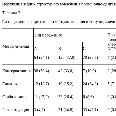
Поражения задних структур без вовлечения позвоночно-двигате
Таблица 2
Распределение пациентов по методам лечения и типу поражен
Пора
Тип поражения
под
клас
Метод лечения
A
B
C
NCP
64 (24,1)
125 (47,0)
70 (26,3)
7 (2,
Консервативный
38 (59,4)
42 (33,6)
7 (10,0)
2 (28
Санация
12 (18,7)
19 (15,2)
24 (34,3)
5 (71
Стабилизация
11 (17,2)
33 (26,4)
6 (8,6)
0 (0,
Реконструкция
3 (4,7)
31 (24,8)
33 (47,1)
0 (0,