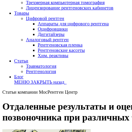
Трехмерная компьютерная томография
Лицензирование рентгеновских кабинетов
Товары
Цифровой рентген
Аппараты для цифрового рентгена
Оцифровщики
Дигитайзеры
Аналоговый рентген
Рентгеновская пленка
Рентгеновские кассеты
Хим. реактивы
Статьи
Травматология
Рентгенология
Блог
МЕНЮ
ЗАКРЫТЬ
назад
Статьи компании МосРентген Центр
Отдаленные результаты и оце
позвоночника при различных 