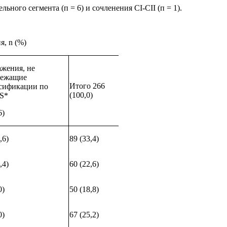
льного сегмента (п = 6) и сочленения
CI
-
CII
(п = 1).
ия,
n
(%)
жения, не
лежащие
Итого 266
сификации по
(100,0)
S
*
6)
,6)
89 (33,4)
,4)
60 (22,6)
0)
50 (18,8)
0)
67 (25,2)