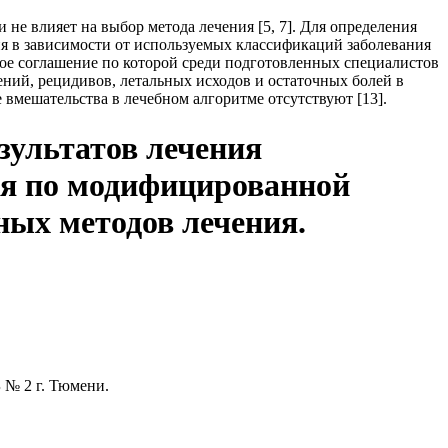
не влияет на выбор метода лечения [5, 7]. Для определения
ния в зависи­мости от используемых классификаций заболева­ния
ное соглашение по которой среди подготовленных специалистов
ний, реци­дивов, летальных исходов и остаточных болей в
 вмешательства в лечебном алгоритме отсутствуют [13].
зультатов лечения
ия по модифицированной
ных методов лечения.
 № 2 г. Тюмени.