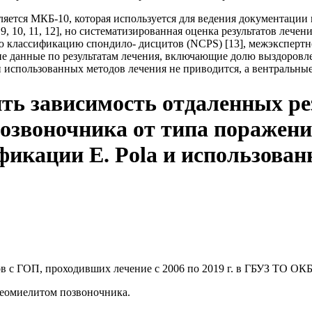
ется МКБ-10, которая использу­ется для ведения документации и 
, 10, 11, 12], но систематизи­рованная оценка результатов лече
ую классификацию спондило- дисцитов (
NCPS
) [13], межэксперт
е данные по результатам лече­ния, включающие долю выздоровле
 использованных методов лече­ния не приводится, а вентральные
ь зависимость от­даленных ре
позвоночника от типа поражен
ификации
E
.
Pola
и использован
 с ГОП, проходивших лечение с 2006 по 2019 г. в ГБУЗ ТО ОКБ
теомиелитом позвоночника.