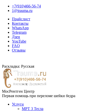
+7(910)466-56-74
1@trauma.ru
Прайслист
Контакты
WhatsApp
Telegram
Дзен
YouTube
FAQ
Отзывы
Раскладка: Русская
МосРентген Центр
Первая помощь при переломе шейки бедра
Услуги
МРТ 3 Тесла