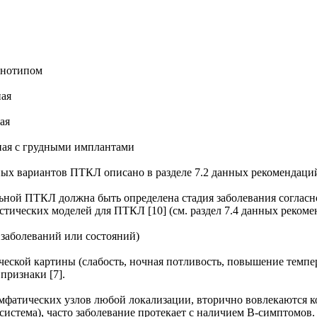
енотипом
ая
ая
ная с грудными имплантами
ых вариантов ПТКЛ описано в разделе 7.2 данных рекомендаци
ной ПТКЛ должна быть определена стадия заболевания согласно 
стических моделей для ПТКЛ [10] (см. раздел 7.4 данных рекоме
заболеваний или состояний)
еской картины (слабость, ночная потливость, повышение темпер
ризнаки [7].
атических узлов любой локализации, вторично вовлекаются кос
система), часто заболевание протекает с наличием В-симптомов.