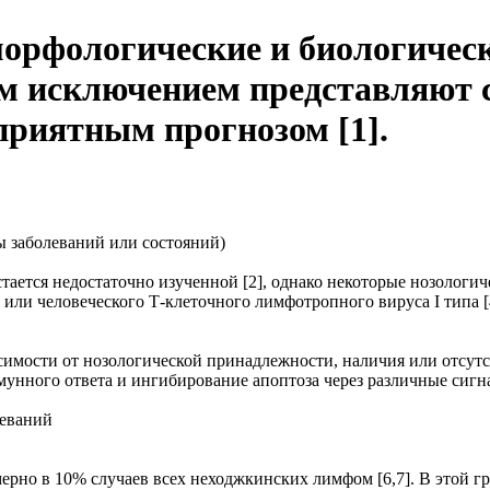
орфологические и биологическ
м исключением представляют с
приятным прогнозом [1].
ы заболеваний или состояний)
ается недостаточно изученной [2], однако некоторые нозологи
 или человеческого Т-клеточного лимфотропного вируса I типа 
симости от нозологической принадлежности, наличия или отсу
унного ответа и ингибирование апоптоза через различные сигна
леваний
но в 10% случаев всех неходжкинских лимфом [6,7]. В этой г