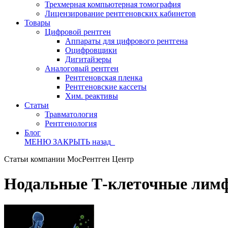
Трехмерная компьютерная томография
Лицензирование рентгеновских кабинетов
Товары
Цифровой рентген
Аппараты для цифрового рентгена
Оцифровщики
Дигитайзеры
Аналоговый рентген
Рентгеновская пленка
Рентгеновские кассеты
Хим. реактивы
Статьи
Травматология
Рентгенология
Блог
МЕНЮ
ЗАКРЫТЬ
назад
Статьи компании МосРентген Центр
Нодальные Т-клеточные лим