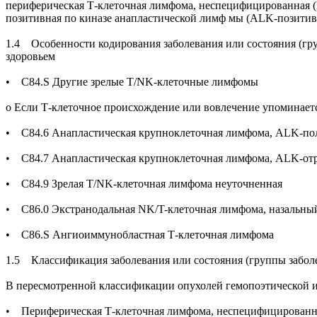
периферическая Т-клеточная лимфома, неспецифицированная 
позитивная по киназе анапластической лимф мы (ALK-позитивн
1.4 Особенности кодирования заболевания или состояния (гр
здоровьем
• C84.S Другие зрелые T/NK-клеточные лимфомы
о Если Т-клеточное происхождение или вовлечение упоминаетс
• С84.6 Анапластическая крупноклеточная лимфома, ALK-по
• С84.7 Анапластическая крупноклеточная лимфома, ALK-от
• С84.9 Зрелая T/NK-клеточная лимфома неуточненная
• С86.0 Экстранодальная NK/T-клеточная лимфома, назальны
• C86.S Ангиоиммунобластная Т-клеточная лимфома
1.5 Классификация заболевания или состояния (группы забол
В пересмотренной классификации опухолей гемопоэтической и
• Периферическая Т-клеточная лимфома, неспецифицированн