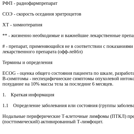
РФП - радиофармпрепарат
СОЭ - скорость оседания эритроцитов
XT - химиотерапия
** - жизненно необходимые и важнейшие лекарственные преп
# - препарат, применяющийся не в соответствии с показания
лекарственного препарата (офф-лейбл)
Термины и определения
ECOG - оценка общего состояния пациента по шкале, разработа
В-симптомы - неспецифичиеские симптомы опухолевой интокси
похудание на 10% массы тела за последние 6 месяцев.
1. Краткая информация
1.1 Определение заболевания или состояния (группы заболев
Нодальные периферические Т-клеточные лимфомы (ПТКЛ) пред
(посттимический) активированный Т-лимфоцит.