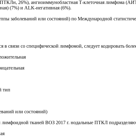
(ПТКЛн, 26%), ангиоиммунобластная Т-клеточная лимфома (АИТ
ая) (7%) и ALK-негативная (6%).
уппы заболеваний или состояний) по Международной статистиче
я в связи со специфической лимфомой, следует кодировать боле
ложительная
рицательная
й тип
еваний или состояний)
 лимфоидной тканей ВОЗ 2017 г. нодальные ПТКЛ подразделяют
ая