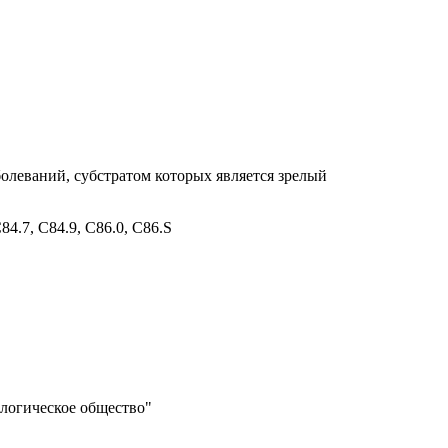
еваний, субстратом которых является зрелый
4.7, С84.9, С86.0, C86.S
ологическое общество"