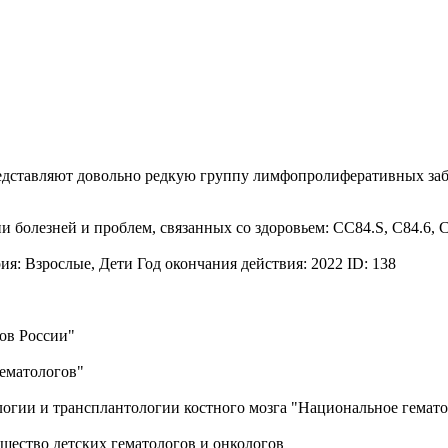
ставляют довольно редкую группу лимфопролиферативных забол
олезней и проблем, связанных со здоровьем: CC84.S, С84.6, С8
ия: Взрослые, Дети Год окончания действия: 2022 ID: 138
ов России"
ематологов"
логии и трансплантологии костного мозга "Национальное гемат
щество детских гематологов и онкологов