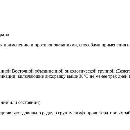
араты
ми к применению и противопоказаниями, способами применения 
нной Восточной объединенной онкологической группой (Eastern 
кации, включающие лихорадку выше 38°С не менее трех дней п
аний или состояний)
ставляют довольно редкую группу лимфопролиферативных забол