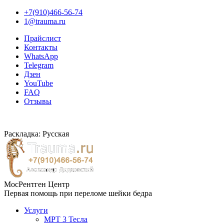
+7(910)466-56-74
1@trauma.ru
Прайслист
Контакты
WhatsApp
Telegram
Дзен
YouTube
FAQ
Отзывы
Раскладка: Русская
МосРентген Центр
Первая помощь при переломе шейки бедра
Услуги
МРТ 3 Тесла