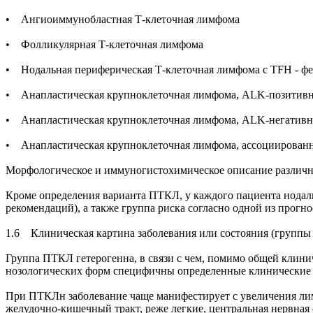
• Ангиоиммунобластная Т-клеточная лимфома
• Фолликулярная Т-клеточная лимфома
• Нодальная периферическая Т-клеточная лимфома с TFH - ф
• Анапластическая крупноклеточная лимфома, ALK-позитивн
• Анапластическая крупноклеточная лимфома, ALK-негативн
• Анапластическая крупноклеточная лимфома, ассоциирован
Морфологическое и иммуногистохимическое описание различн
Кроме определения варианта ПТКЛ, у каждого пациента нодаль
рекомендаций), а также группа риска согласно одной из прогно
1.6 Клиническая картина заболевания или состояния (группы 
Группа ПТКЛ гетерогенна, в связи с чем, помимо общей клинич
нозологических форм специфичны определенные клинические п
При ПТКЛн заболевание чаще манифестирует с увеличения лимф
желудочно-кишечный тракт, реже легкие, центральная нервная 