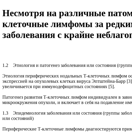
Несмотря на различные патом
клеточные лимфомы за редки
заболевания с крайне неблаго
1.2 Этиология и патогенез заболевания или состояния (групп
Этиология периферических нодальных Т-клеточных лимфом ост
экспрессией на опухолевых клетках вируса Эптштейна-Барр [3]
увеличивается при иммунодефицитных состояниях [5].
Патогенез развития Т-клеточных лимфом индивидуален в зави
микроокружения опухоли, и включает в себя на подавление имм
1.3 Эпидемиология заболевания или состояния (группы забо
или состояний)
Периферические Т-клеточные лимфомы диагностируются пример