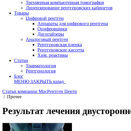
Трехмерная компьютерная томография
Лицензирование рентгеновских кабинетов
Товары
Цифровой рентген
Аппараты для цифрового рентгена
Оцифровщики
Дигитайзеры
Аналоговый рентген
Рентгеновская пленка
Рентгеновские кассеты
Хим. реактивы
Статьи
Травматология
Рентгенология
Блог
МЕНЮ
ЗАКРЫТЬ
назад
Статьи компании МосРентген Центр
/
Прочее
Результат лечения двусторон