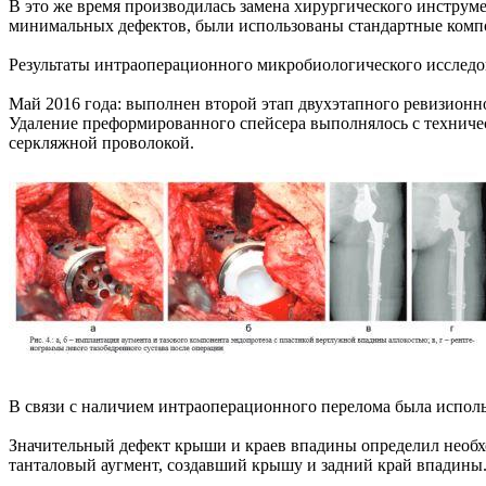
В это же время производилась замена хирургического инструм
минимальных дефектов, были использованы стандартные компо
Результаты интраоперационного микробиологического исследован
Май 2016 года: выполнен второй этап двухэтапного ревизионног
Удаление преформированного спейсера выполнялось с техническ
серкляжной проволокой.
В связи с наличием интраоперационного перелома была исполь
Значительный дефект крыши и краев впадины определил необх
танталовый аугмент, создавший крышу и задний край впадины