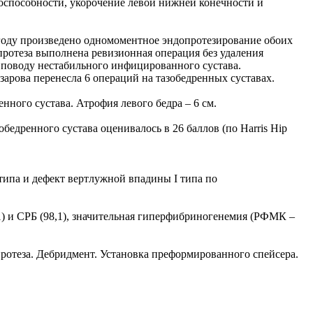
оспособности, укорочение левой нижней конечности и
 году произведено одномоментное эндопротезирование обоих
опротеза выполнена ревизионная операция без удаления
о поводу нестабильного инфицированного сустава.
рова перенесла 6 операций на тазобедренных суставах.
ного сустава. Атрофия левого бедра – 6 см.
едренного сустава оценивалось в 26 баллов (по Harris Hip
 типа и дефект вертлужной впадины I типа по
81) и СРБ (98,1), значительная гиперфибриногенемия (РФМК –
протеза. Дебридмент. Установка преформированного спейсера.