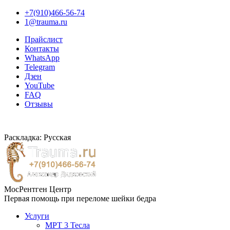
+7(910)466-56-74
1@trauma.ru
Прайслист
Контакты
WhatsApp
Telegram
Дзен
YouTube
FAQ
Отзывы
Раскладка: Русская
МосРентген Центр
Первая помощь при переломе шейки бедра
Услуги
МРТ 3 Тесла