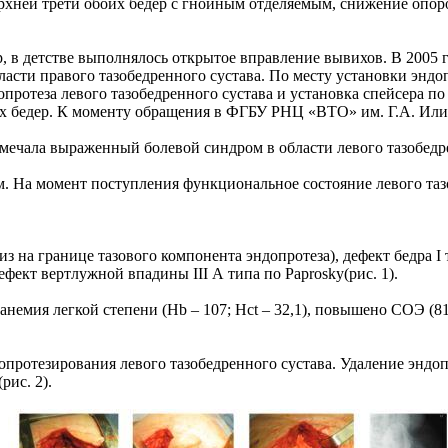
рхней трети обоих бедер с гнойным отделяемым, снижение опор
, в детстве выполнялось открытое вправление вывихов. В 2005
бласти правого тазобедренного сустава. По месту установки энд
опротеза левого тазобедренного сустава и установка спейсера п
 бедер. К моменту обращения в ФГБУ РНЦ «ВТО» им. Г.А. Илиза
ечала выраженный болевой синдром в области левого тазобедрен
 На момент поступления функциональное состояние левого тазоб
з на границе тазового компонента эндопротеза), дефект бедра I
дефект вертлужной впадины III А типа по Paprosky(рис. 1).
 анемия легкой степени (Hb – 107; Hct – 32,1), повышено СОЭ (
опротезирования левого тазобедренного сустава. Удаление эндо
ис. 2).