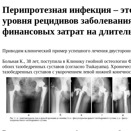
Перипротезная инфекция – это
уровня рецидивов заболевания
финансовых затрат на длительн
Приводим клинический пример успешного лечения двусторонн
Больная К., 38 лет, поступила в Клинику гнойной остеологии 
обоих тазобедренных суставов (согласно Tsukayama). Хрониче
тазобедренных суставов с укорочением левой нижней конечности