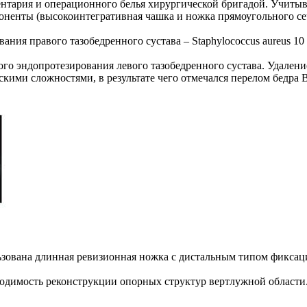
ентария и операционного белья хирургической бригадой. Учитыв
ненты (высокоинтегративная чашка и ножка прямоугольного сеч
ия правого тазобедренного сустава – Staphylococcus aureus 10 
о эндопротезирования левого тазобедренного сустава. Удаление 
ими сложностями, в результате чего отмечался перелом бедра В
зована длинная ревизионная ножка с дистальным типом фиксации
одимость реконструкции опорных структур вертлужной области
.