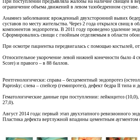
При поступлении предъявляла жалобы на наличие свищей в ве
ограничение объема движений в левом тазобедренном суставе.
Анамнез заболевания: врожденный двухсторонний вывих бедер
суставов по месту жительства. Через 2 года открылся свищ в о
компонентов эндопротеза. В 2011 году проведено удаление энд
Сформировались свищи с гнойным отделяемым в области обоих
При осмотре пациентка передвигалась с помощью костылей, отм
Относительное укорочение левой нижней конечности было 4 см.
Score) и правого – в 88 баллов.
Рентгенологически: справа – бесцементный эндопротез (остеоли
Paprosky; слева – спейсер (гемипротез), дефект бедра II типа и 
Гематологические данные при поступлении: лейкоцитоз (10,0),
27,0).
Август 2014 года: первый этап двухэтапного ревизионного энд
Пластика дефекта вертлужной впадины цементным аугментом (р