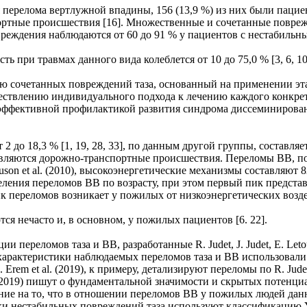
ая перелома вертлужной впадины, 156 (13,9 %) из них были пациен
тные происшествия [16]. Множественные и сочетанные поврежд
овреждения наблюдаются от 60 до 91 % у пациентов с нестабильны
ь при травмах данного вида колеблется от 10 до 75,0 % [3, 6, 10,
 сочетанных повреждений таза, основанный на применении этап
осуществлению индивидуального подхода к лечению каждого конк
эффективной профилактикой развития синдрома диссеминирован
 до 18,3 % [1, 19, 28, 33], по данным другой группы, составляет 
являются дорожно-транспортные происшествия. Переломы ВВ, по
erguson et al. (2010), высокоэнергетические механизмы составляю
еления переломов ВВ по возрасту, при этом первый пик предста
ик переломов возникает у пожилых от низкоэнергетических возде
я нечасто и, в основном, у пожилых пациентов [6. 22].
ереломов таза и ВВ, разработанные R. Judet, J. Judet, Е. Letour
 характеристики наблюдаемых переломов таза и ВВ использовал
rem et al. (2019), к примеру, детализируют переломы по R. Judet
t al. (2019) пишут о фундаментальной значимости и скрытых потенц
ание на то, что в отношении переломов ВВ у пожилых людей да
ики нестабильных повреждений таза используют классификацию Y