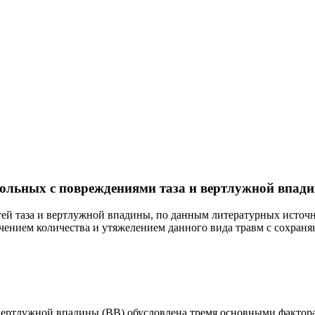
ольных с повреждениями таза и вертлужной впади
й таза и вертлужной впадины, по данным литературных источнико
чением количества и утяжелением данного вида травм с сохра
 вертлужной впадины (ВВ) обусловлена тремя основными фактор