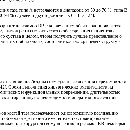
ния таза типа А встречаются в диапазоне от 50 до 70 %, типа В
0–94 % случаев и двусторонние – в 6–18 % [24].
й вариант переломов ВВ с вовлечением обеих колонн является
езультатов рентгенологического обследования пациентов с
о сустава в целом, чтобы получить лучшее представление о
ения, их стабильность, состояние костно-хрящевых структур
как правило, необходима немедленная фиксация переломов таза,
2, 42]. Сроки выполнения хирургических вмешательств на
атомических и функциональных повреждений, длительностью
ациях авторы пишут о необходимости оперативного лечения
омов костей таза подразумевает одновременную реализацию
в и объема оперативного вмешательства, планирование
вативному или хирургическому лечению переломов ВВ некоторые