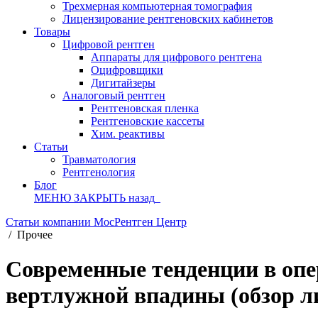
Трехмерная компьютерная томография
Лицензирование рентгеновских кабинетов
Товары
Цифровой рентген
Аппараты для цифрового рентгена
Оцифровщики
Дигитайзеры
Аналоговый рентген
Рентгеновская пленка
Рентгеновские кассеты
Хим. реактивы
Статьи
Травматология
Рентгенология
Блог
МЕНЮ
ЗАКРЫТЬ
назад
Статьи компании МосРентген Центр
/
Прочее
Современные тенденции в опе
вертлужной впадины (обзор л