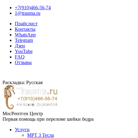
+7(910)466-56-74
1@trauma.ru
Прайслист
Контакты
WhatsApp
Telegram
Дзен
YouTube
FAQ
Отзывы
Раскладка: Русская
МосРентген Центр
Первая помощь при переломе шейки бедра
Услуги
МРТ 3 Тесла