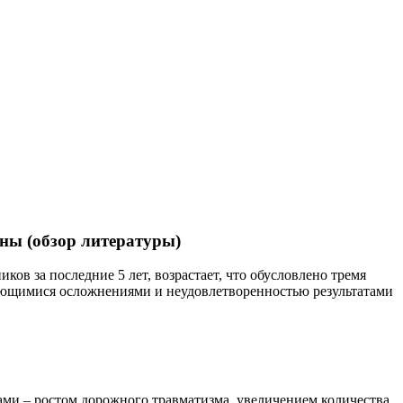
ны (обзор литературы)
в за последние 5 лет, возрастает, что обусловлено тремя
няющимися осложнениями и неудовлетворенностью результатами
ами – ростом дорожного травматизма, увеличением количества