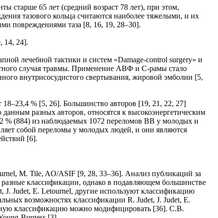
ты старше 65 лет (средний возраст 78 лет), при этом,
ения тазового кольца считаются наиболее тяжелыми, и их
ми повреждениями таза [8, 16, 19, 28–30].
 14, 24].
ной лечебной тактики и систем «Damage-control surgery» и
ретного случая травмы. Применение АВФ и С-рамы стало
ного внутрисосудистого свертывания, жировой эмболии [5,
18–23,4 % [5, 26]. Большинство авторов [19, 21, 22, 27]
 данным разных авторов, относятся к высокоэнергетическим
т 82 % (884) из наблюдаемых 1072 переломов ВВ у молодых и
вляет собой переломы у молодых людей, и они являются
йствий [6].
nel, М. Tile, AO/ASIF [9, 28, 33–36]. Анализ публикаций за
и разные классификации, однако в подавляющем большинстве
, J. Judet, E. Letournel, другие используют классификацию
иальных возможностях классификации R. Judet, J. Judet, E.
нную классификацию можно модифицировать [36]. С.В.
oung-Burgess [3].