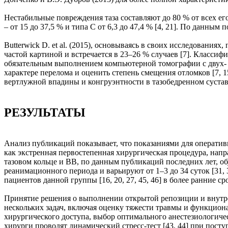
Нестабильные повреждения таза составляют до 80 % от всех его 
– от 15 до 37,5 % и типа С от 6,3 до 47,4 % [4, 21]. По данны
Butterwick D. et al. (2015), основываясь в своих исследовани
частой картиной и встречается в 23–26 % случаев [7]. Классиф
обязательным выполнением компьютерной томографии с двух- 
характере перелома и оценить степень смещения отломков [7, 1
вертлужной впадины и конгруэнтности в тазобедренном суставе (
РЕЗУЛЬТАТЫ
Анализ публикаций показывает, что показаниями для оперативн
как экстренная первостепенная хирургическая процедура, напр
тазовом кольце и ВВ, по данным публикаций последних лет, о
реанимационного периода и варьируют от 1–3 до 34 суток [31, 
пациентов данной группы [16, 20, 27, 45, 46] в более ранние ср
Принятие решения о выполнении открытой репозиции и внутренн
нескольких задач, включая оценку тяжести травмы и функцион
хирургического доступа, выбор оптимального анестезиологиче
хирурги проводят динамический стресс-тест [43, 44] при посту