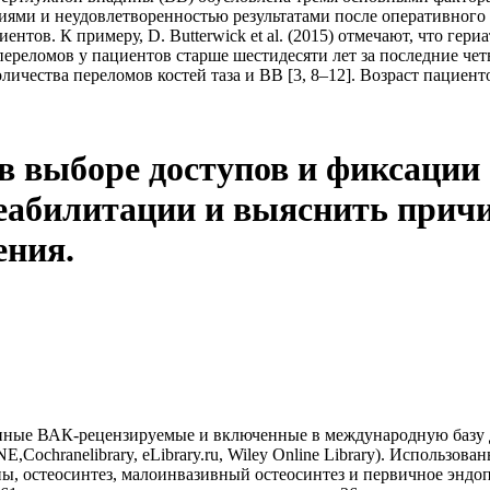
ми и неудовлетворенностью результатами после оперативного ле
тов. К примеру, D. Butterwick et al. (2015) отмечают, что ге
ереломов у пациентов старше шестидесяти лет за последние четв
чества переломов костей таза и ВВ [3, 8–12]. Возраст пациентов
в выборе доступов и фиксации 
реабилитации и выяснить прич
ения.
венные ВАК-рецензируемые и включенные в международную баз
ochranelibrary, еLibrary.ru, Wiley Online Library). Использо
ны, остеосинтез, малоинвазивный остеосинтез и первичное эндо