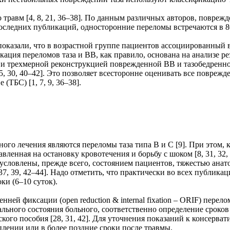
травм [4, 8, 21, 36–38]. По данным различных авторов, поврежде
м последних публикаций, односторонние переломы встречаются в 8
ях, показали, что в возрастной группе пациентов ассоциированны
икация переломов таза и ВВ, как правило, основана на анализе р
и трехмерной реконструкцией поврежденной ВВ и тазобедренног
5, 30, 40–42]. Это позволяет всесторонне оценивать все поврежд
ТБС) [1, 7, 9, 36–38].
ого лечения являются переломы таза типа В и С [9]. При этом, 
авленная на остановку кровотечения и борьбу с шоком [8, 31, 3
бусловлены, прежде всего, состоянием пациентов, тяжестью ан
37, 39, 42–44]. Надо отметить, что практически во всех публик
оки (6–10 суток).
ей фиксации (open reduction & internal fixation – ORIF) перел
ального состояния больного, соответственно определение сроко
ского пособия [28, 31, 42]. Для уточнения показаний к консер
плении или в более поздние сроки после травмы.