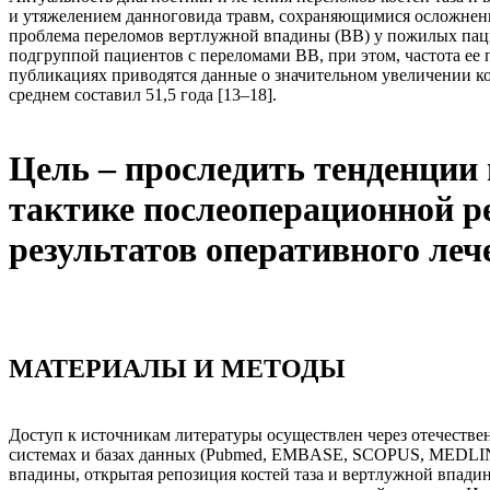
и утяжелением данноговида травм, сохраняющимися осложнения
проблема переломов вертлужной впадины (ВВ) у пожилых пациен
подгруппой пациентов с переломами ВВ, при этом, частота ее п
публикациях приводятся данные о значительном увеличении коли
среднем составил 51,5 года [13–18].
Цель – проследить тенденции 
тактике послеоперационной 
результатов оперативного леч
МАТЕРИАЛЫ И МЕТОДЫ
Доступ к источникам литературы осуществлен через отечест
системах и базах данных (Pubmed, EMBASE, SCOPUS, MEDLINE,С
впадины, открытая репозиция костей таза и вертлужной впади