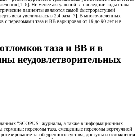
чения [1–6]. Не менее актуальной за последние годы стала
риатрические пациенты являются самой быстрорастущей
ерть века увеличилась в 2,4 раза [7]. В многочисленных
 с переломами таза и ВВ варьировал от 19 до 90 лет и в
отломков таза и ВВ и в
ины неудовлетворительных
у данных "SCOPUS" журналы, а также в информационных
ваны термины: переломы таза, смещенные переломы вертлужной
протезирование тазобедренного сустава, доступы и осложнения