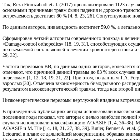
Так, Reza Firoozabadi et al. (2017) проанализировали 1123 случ
основными причинами травм были падения и дорожно-транспор
встречаемость достигает 80 % [4, 8, 23, 26]. Сопутствующие п
По данным авторов, инвалидность достигает 59,0 %, а летальност
Сформирован четкий алгоритм современного подхода к лечению
«Damage-control orthopedics» [18, 19, 31], способствующих 
неотъемлемой составляющей в лечении кровопотери и шока и 
29, 32].
Частота переломов ВВ, по данным одних авторов, колеблется от 2
отмечают, что причиной данной травмы до 83 % всех случаев 
переломам [1, 12, 18, 19, 21, 22]. При этом, по данным T.A. F
взрослых[30]. Отмечена закономерность бимодального распред
результатом высокоэнергетической травмы, тогда как второй п
Низкоэнергетические переломы вертлужной впадины встречаютс
В приведенных публикациях авторы использовали классификации п
последние годы показал, что авторы с целью наиболее полной
случаев использовали классификацию AO/ASIF [1, 4, 36–38]. M. E
AO/ASIF и М. Tile [14, 18, 21, 27, 38, 39]. Butler, Bennet A. e
Letournel в плане ее дальнейшей модернизации, обращая вним
Донченко и В.Э. Дубров (2013) для более полной характерист