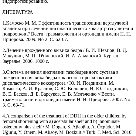
эндопротезированию.
ЛИТЕРАТУРА
1.Камоско М. М. Эффективность транспозиции вертлужной
впадины при лечении диспластического коксартроза у детей и
подростков // Вестн. травматологии и ортопедии имени Н. Н.
Приорова. 2009. No 2. С. 62-67.
2.Лечение врожденного вывиха бедра / В. И. Шевцов, В. Д.
Макушин, М. П. Тёпленький, И. А. Атманский. Курган:
Зауралье, 2006. 1000 с.
3.Система лечения дисплазии тазобедренного сустава в
рожденного вывиха бедра как основа профилактики
диспластического коксартроза / Ю. И. Поздникин, M.
Камоско, А. И. Краснов, С. Ю. Волошин, И. Ю. Поздникин,
В. Е. Басков, Д. Б. Барсуков, Е. В. Мелъченко // Вестн.
травматологии и ортопедии имени Н. Н. Приорова. 2007. No
3. С. 63-71.
4.A comparison of the treatment of DDH in the older children by
femoral shortening with a) acetabular shelf and b) innominate
osteotomy plus shelf / M. Dogan, S. Ağaoğlu, A. Öçgüder, M.
Uğurlu, Y. Önem, M. Aksoy, M. Bozkurt // Turk. J. Med. Sci. 2010.