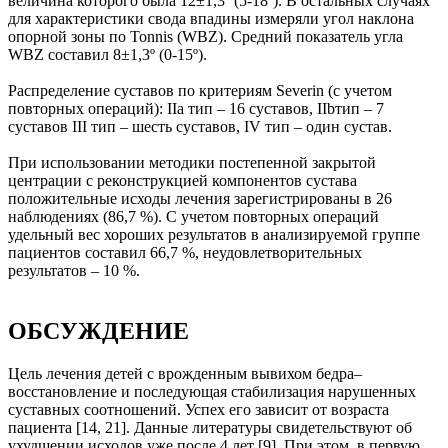
величина которого была 12±1,3º (5-18º). В остальных случаях
для характеристики свода впадины измеряли угол наклона
опорной зоны по Tonnis (WBZ). Средний показатель угла
WBZ составил 8±1,3º (0-15º).
Распределение суставов по критериям Severin (с учетом
повторных операций): IIa тип – 16 суставов, IIbтип – 7
суставов III тип – шесть суставов, IV тип – один сустав.
При использовании методики постепенной закрытой
центрации с реконструкцией компонентов сустава
положительные исходы лечения зарегистрированы в 26
наблюдениях (86,7 %). С учетом повторных операций
удельный вес хороших результатов в анализируемой группе
пациентов составил 66,7 %, неудовлетворительных
результатов – 10 %.
ОБСУЖДЕНИЕ
Цель лечения детей с врожденным вывихом бедра–
восстановление и последующая стабилизация нарушенных
суставных соотношений. Успех его зависит от возраста
пациента [14, 21]. Данные литературы свидетельствуют об
ухудшении исходов уже после 4 лет [9]. При этом, в первую