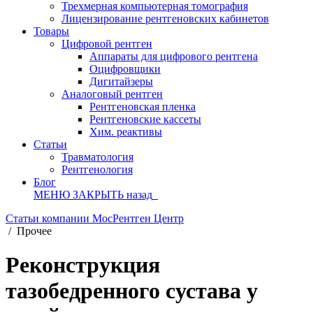
Трехмерная компьютерная томография
Лицензирование рентгеновских кабинетов
Товары
Цифровой рентген
Аппараты для цифрового рентгена
Оцифровщики
Дигитайзеры
Аналоговый рентген
Рентгеновская пленка
Рентгеновские кассеты
Хим. реактивы
Статьи
Травматология
Рентгенология
Блог
МЕНЮ
ЗАКРЫТЬ
назад
Статьи компании МосРентген Центр
/
Прочее
Реконструкция
тазобедренного сустава у