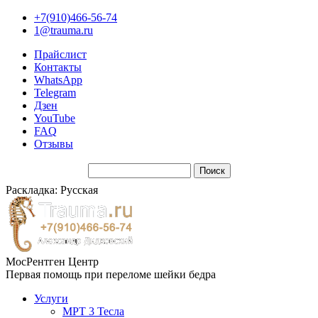
+7(910)466-56-74
1@trauma.ru
Прайслист
Контакты
WhatsApp
Telegram
Дзен
YouTube
FAQ
Отзывы
Раскладка: Русская
МосРентген Центр
Первая помощь при переломе шейки бедра
Услуги
МРТ 3 Тесла