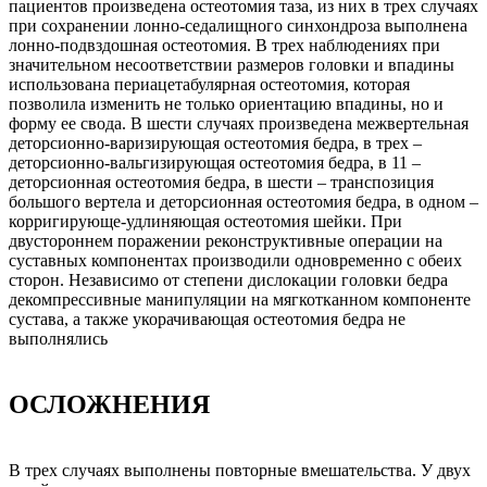
пациентов произведена остеотомия таза, из них в трех случаях
при сохранении лонно-седалищного синхондроза выполнена
лонно-подвздошная остеотомия. В трех наблюдениях при
значительном несоответствии размеров головки и впадины
использована периацетабулярная остеотомия, которая
позволила изменить не только ориентацию впадины, но и
форму ее свода. В шести случаях произведена межвертельная
деторсионно-варизирующая остеотомия бедра, в трех –
деторсионно-вальгизирующая остеотомия бедра, в 11 –
деторсионная остеотомия бедра, в шести – транспозиция
большого вертела и деторсионная остеотомия бедра, в одном –
корригирующе-удлиняющая остеотомия шейки. При
двустороннем поражении реконструктивные операции на
суставных компонентах производили одновременно с обеих
сторон. Независимо от степени дислокации головки бедра
декомпрессивные манипуляции на мягкотканном компоненте
сустава, а также укорачивающая остеотомия бедра не
выполнялись
ОСЛОЖНЕНИЯ
В трех случаях выполнены повторные вмешательства. У двух