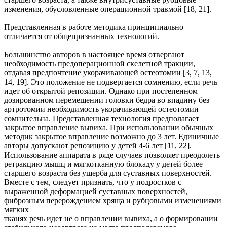
изменения, обусловленные операционной травмой [18, 21].
Представленная в работе методика принципиально
отличается от общепризнанных технологий.
Большинство авторов в настоящее время отвергают
необходимость предоперационной скелетной тракции,
отдавая предпочтение укорачивающей остеотомии [3, 7, 13,
14, 19]. Это положение не подвергается сомнению, если речь
идет об открытой репозиции. Однако при постепенном
дозированном перемещении головки бедра во впадину без
артротомии необходимость укорачивающей остеотомии
сомнительна. Представленная технология предполагает
закрытое вправление вывиха. При использовании обычных
методик закрытое вправление возможно до 3 лет. Единичные
авторы допускают репозицию у детей 4-6 лет [11, 22].
Использование аппарата в ряде случаев позволяет преодолеть
ретракцию мышц и мягкотканную блокаду у детей более
старшего возраста без ущерба для суставных поверхностей.
Вместе с тем, следует признать, что у подростков с
выраженной деформацией суставных поверхностей,
фиброзным перерождением хряща и рубцовыми изменениями
мягких
тканях речь идет не о вправлении вывиха, а о формировании