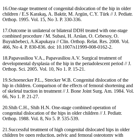
16.One-stage treatment of congenital dislocation of the hip in older
children / E.S Karakaş, A. Baktir, M. Argün, C.Y. Türk // J. Pediatr.
Orthop. 1995. Vol. 15, No 3. P. 330-336.
17.Outcome in unilateral or bilateral DDH treated with one-stage
combined procedure / M. Subasi, H. Arslan, O. Cebesoy, O.
Buyukbebeci, A.Kapukaya // Clin. Orthop. Relat. Res. 2008. Vol.
466, No 4. P. 830-836. doi: 10.1007/s11999-008-0162-2.
18.Papavasiliou V.A., Papavasiliou A.V. Surgical treatment of
developmental dysplasia of the hip in the periadolescent period // J.
Orthop. Sci. 2005. Vol. 10, No 1. P. 15-21.
19.Schoenecker P.L., Strecker W.B. Congenital dislocation of the
hip in children. Comparison of the effects of femoral shortening and
of skeletal traction in treatment // J. Bone Joint Surg. Am. 1984. Vol.
66, No 1. P. 21-27.
20.Shih C.H., Shih H.N. One-stage combined operation of
congenital dislocation of the hips in older children // J. Pediatr.
Orthop. 1988. Vol. 8, No 5. P. 535-539.
21.Successful treatment of high congenital dislocated hips in older
children by open reduction, pelvic and femoral osteotomy with