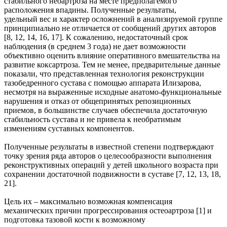
стабильного неоартроза на месте предполагемого
расположения впадины. Полученные результаты,
удельный вес и характер осложнений в анализируемой группе
принципиально не отличается от сообщений других авторов
[8, 12, 14, 16, 17]. К сожалению, недостаточный срок
наблюдения (в среднем 3 года) не дает возможности
объективно оценить влияние оперативного вмешательства на
развитие коксартроза. Тем не менее, предварительные данные
показали, что представленная технология реконструкции
тазобедренного сустава с помощью аппарата Илизарова,
несмотря на выраженные исходные анатомо-функциональные
нарушения и отказ от общепринятых репозиционных
приемов, в большинстве случаев обеспечила достаточную
стабильность сустава и не привела к необратимым
изменениям суставных компонентов.
Полученные результаты в известной степени подтверждают
точку зрения ряда авторов о целесообразности выполнения
реконструктивных операций у детей школьного возраста при
сохранении достаточной подвижности в суставе [7, 12, 13, 18,
21].
Цель их – максимально возможная компенсация
механических причин прогрессирования остеоартроза [1] и
подготовка тазовой кости к возможному