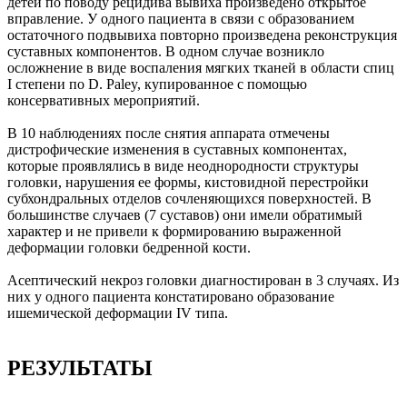
детей по поводу рецидива вывиха произведено открытое
вправление. У одного пациента в связи с образованием
остаточного подвывиха повторно произведена реконструкция
суставных компонентов. В одном случае возникло
осложнение в виде воспаления мягких тканей в области спиц
I степени по D. Paley, купированное с помощью
консервативных мероприятий.
В 10 наблюдениях после снятия аппарата отмечены
дистрофические изменения в суставных компонентах,
которые проявлялись в виде неоднородности структуры
головки, нарушения ее формы, кистовидной перестройки
субхондральных отделов сочленяющихся поверхностей. В
большинстве случаев (7 суставов) они имели обратимый
характер и не привели к формированию выраженной
деформации головки бедренной кости.
Асептический некроз головки диагностирован в 3 случаях. Из
них у одного пациента констатировано образование
ишемической деформации IV типа.
РЕЗУЛЬТАТЫ