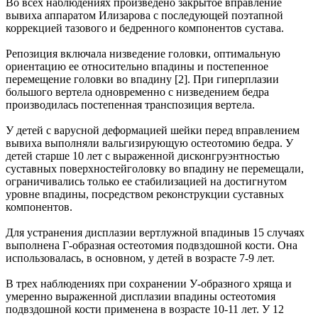
Во всех наблюдениях произведено закрытое вправление
вывиха аппаратом Илизарова с последующей поэтапной
коррекцией тазового и бедренного компонентов сустава.
Репозиция включала низведение головки, оптимальную
ориентацию ее относительно впадины и постепенное
перемещение головки во впадину [2]. При гиперплазии
большого вертела одновременно с низведением бедра
производилась постепенная транспозиция вертела.
У детей с варусной деформацией шейки перед вправлением
вывиха выполняли вальгизирующую остеотомию бедра. У
детей старше 10 лет с выраженной дисконгруэнтностью
суставных поверхностейголовку во впадину не перемещали,
ограничивались только ее стабилизацией на достигнутом
уровне впадины, посредством реконструкции суставных
компонентов.
Для устранения дисплазии вертлужной впадиныв 15 случаях
выполнена Г-образная остеотомия подвздошной кости. Она
использовалась, в основном, у детей в возрасте 7-9 лет.
В трех наблюдениях при сохранении У-образного хряща и
умеренно выраженной дисплазии впадины остеотомия
подвздошной кости применена в возрасте 10-11 лет. У 12