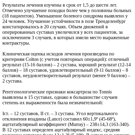
Результаты лечения изучены в срок от 1,5 до шести лет.
Отмечено улучшение походки более чем у половины больных
(18 пациентов). Уменьшение болевого синдрома выявлено у
24 человек. Улучшение устойчивости в позе Тренделенбург
констатировалось в 20 случаях. Объем движений в
оперированных суставах увеличился у всех пациентов, за
исключением 3 случаев, в которых имели место выраженные
контрактуры.
Клиническая оценка исходов лечения произведена по
критериям Colton (с учетом повторных операций): отличный
результат (15-16 баллов) – 2 сустава, хороший результат (12-14
баллов) – 18 суставов, удовлетворительный (9-11 баллов) – 8
суставов, неудовлетворительный результат (менее 9 баллов) –
2 сустава.
Рентгенологические признаки коксартроза по Tonnis
выявлены в 15 суставах, однако в большинстве случаев
степень их выраженности была незначительной:
Iст. – 12 суставов, II ст. – 3 сустава. Угол вертикального
отклонения впадины (Lance) составил 60±1,9º (45-68º),
ацетатабулярный коэффициент (Murray) – 238±14,3 (163-340).
В 12 суставах определен ацетабулярный индекс, средняя