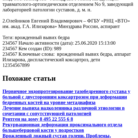
травматолого-ортопедическим отделением No 9, заведующий
лабораторией патологии суставов, д. м. н.
2.Олейников Евгений Владимирович – ФГБУ «РНЦ «ВТО»
им. акад. Г.А. Илизарова» Минздрава России, аспирант
Теги: врожденный вывих бедра
234567 Начало активности (дата): 25.06.2020 15:13:00
234567 Кем создан (ID): 989
234567 Ключевые слова: врожденный вывих бедра, аппарат
Илизарова, диспластический коксартроз, дети
12354567899
Похожие статьи
Первичное эндопротезирование тазобедренного сустава у
больной с двусторонним коксартрозом при деформации
бедренных костей на уровне метадиафиза
Лечение вывиха надколенника различной этиологии в
сочетании с сопутствующей патологией
Рентген на дому 8 495 22 555 6 8
Рекурвационная деформация проксимального отдела
большеберцовой кости у подростков
Врожденный ложный сустав голени. Проблемы,