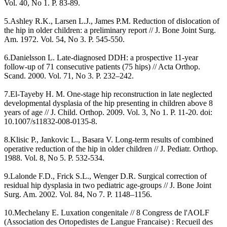
Vol. 40, No 1. P. 83-89.
5.Ashley R.K., Larsen L.J., James P.M. Reduction of dislocation of
the hip in older children: a preliminary report // J. Bone Joint Surg.
Am. 1972. Vol. 54, No 3. P. 545-550.
6.Danielsson L. Late-diagnosed DDH: a prospective 11-year
follow-up of 71 consecutive patients (75 hips) // Acta Orthop.
Scand. 2000. Vol. 71, No 3. P. 232–242.
7.El-Tayeby H. M. One-stage hip reconstruction in late neglected
developmental dysplasia of the hip presenting in children above 8
years of age // J. Child. Orthop. 2009. Vol. 3, No 1. P. 11-20. doi:
10.1007/s11832-008-0135-8.
8.Klisic P., Jankovic L., Basara V. Long-term results of combined
operative reduction of the hip in older children // J. Pediatr. Orthop.
1988. Vol. 8, No 5. P. 532-534.
9.Lalonde F.D., Frick S.L., Wenger D.R. Surgical correction of
residual hip dysplasia in two pediatric age-groups // J. Bone Joint
Surg. Am. 2002. Vol. 84, No 7. P. 1148–1156.
10.Mechelany E. Luxation congenitale // 8 Congress de l'AOLF
(Association des Ortopedistes de Langue Francaise) : Recueil des