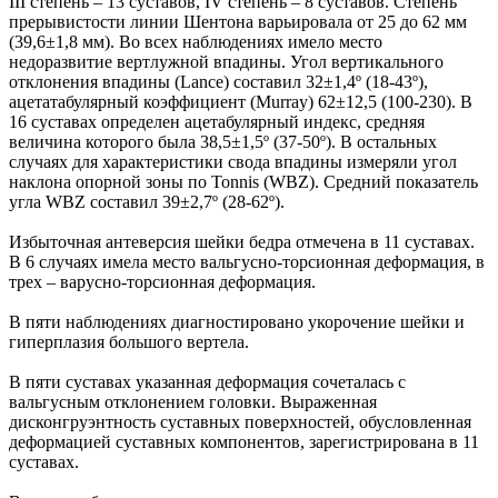
III степень – 13 суставов, IV степень – 8 суставов. Степень
прерывистости линии Шентона варьировала от 25 до 62 мм
(39,6±1,8 мм). Во всех наблюдениях имело место
недоразвитие вертлужной впадины. Угол вертикального
отклонения впадины (Lance) составил 32±1,4º (18-43º),
ацетатабулярный коэффициент (Murray) 62±12,5 (100-230). В
16 суставах определен ацетабулярный индекс, средняя
величина которого была 38,5±1,5º (37-50º). В остальных
случаях для характеристики свода впадины измеряли угол
наклона опорной зоны по Tonnis (WBZ). Средний показатель
угла WBZ составил 39±2,7º (28-62º).
Избыточная антеверсия шейки бедра отмечена в 11 суставах.
В 6 случаях имела место вальгусно-торсионная деформация, в
трех – варусно-торсионная деформация.
В пяти наблюдениях диагностировано укорочение шейки и
гиперплазия большого вертела.
В пяти суставах указанная деформация сочеталась с
вальгусным отклонением головки. Выраженная
дисконгруэнтность суставных поверхностей, обусловленная
деформацией суставных компонентов, зарегистрирована в 11
суставах.