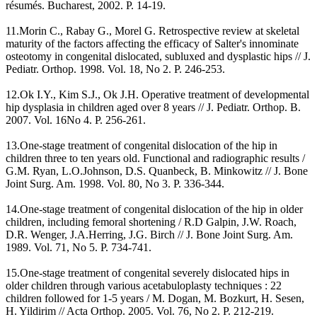
résumés. Bucharest, 2002. P. 14-19.
11.Morin С., Rabay G., Morel G. Retrospective review at skeletal
maturity of the factors affecting the efficacy of Salter's innominate
osteotomy in congenital dislocated, subluxed and dysplastic hips // J.
Pediatr. Orthop. 1998. Vol. 18, No 2. P. 246-253.
12.Ok I.Y., Kim S.J., Ok J.H. Operative treatment of developmental
hip dysplasia in children aged over 8 years // J. Pediatr. Orthop. B.
2007. Vol. 16No 4. P. 256-261.
13.One-stage treatment of congenital dislocation of the hip in
children three to ten years old. Functional and radiographic results /
G.M. Ryan, L.O.Johnson, D.S. Quanbeck, B. Minkowitz // J. Bone
Joint Surg. Am. 1998. Vol. 80, No 3. Р. 336-344.
14.One-stage treatment of congenital dislocation of the hip in older
children, including femoral shortening / R.D Galpin, J.W. Roach,
D.R. Wenger, J.A.Herring, J.G. Birch // J. Bone Joint Surg. Am.
1989. Vol. 71, No 5. P. 734-741.
15.One-stage treatment of congenital severely dislocated hips in
older children through various acetabuloplasty techniques : 22
children followed for 1-5 years / M. Dogan, M. Bozkurt, H. Sesen,
H. Yildirim // Acta Orthop. 2005. Vol. 76, No 2. P. 212-219.