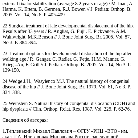
external fixator stabilization (average 8.2 years of age) / M. Inan, A.
Harma, K. Ertem, B. Germen, R.J. Bowen // J. Pediatr. Orthop. B.
2005. Vol. 14, No 6. P. 405-409.
22.Surgical treatment of late developmental displacement of the hip.
Results after 33 years / R. Angliss, G. Fujii, E. Pickvance, A.M.
Wainwright, M.K.Benson // J. Bone Joint Surg. Br. 2005. Vol. 87,
No 3. P. 384-394.
23.Treatment options for developmental dislocation of the hip after
walking age / R. Ganger, C. Radler, G. Petje, H.M. Manner, G.
Kriegs-Au, F. Grill // J. Pediatr. Orthop. B. 2005. Vol. 14, No 3. P.
139-150.
24.Wedge J.H., Wasylenco M.J. The natural history of congenital
disease of the hip // J. Bone Joint Surg. Br. 1979. Vol. 61, No 3. P.
334–338.
25.Weinstein S. Natural history of congenital dislocation (CDH) and
hip dysplasia // Clin. Orthop. Relat. Res. 1987, Vol. 225. P. 62-76.
Сведения об авторах:
1.Тёпленький Михаил Павлович – ФГБУ «РНЦ «ВТО» им.
акад. Г.А. Илизарова» Минздрава России, заведующий