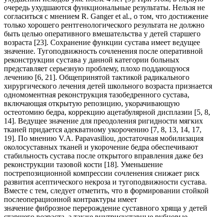
очередь ухудшаются функциональные результаты. Нельзя не
согласиться с мнением R. Ganger et al., о том, что достижение
только хорошего рентгенологического результата не должно
быть целью оперативного вмешательства у детей старшего
возраста [23]. Сохранение функции сустава имеет ведущее
значение. Тугоподвижность сочленения после оперативной
реконструкции сустава у данной категории больных
представляет серьезную проблему, плохо поддающуюся
лечению [6, 21]. Общепринятой тактикой радикального
хирургического лечения детей школьного возраста признается
одномоментная реконструкция тазобедренного сустава,
включающая открытую репозицию, укорачивающую
остеотомию бедра, коррекцию ацетабулярной дисплазии [5, 8,
14]. Ведущее значение для преодоления ригидности мягких
тканей придается адекватному укорочению [7, 8, 13, 14, 17,
19]. По мнению V.A. Papavasiliou, достаточная мобилизация
околосуставных тканей и укорочение бедра обеспечивают
стабильность сустава после открытого вправления даже без
реконструкции тазовой кости [18]. Уменьшение
пострепозиционной компрессии сочленения снижает риск
развития асептического некроза и тугоподвижности сустава.
Вместе с тем, следует отметить, что в формировании стойкой
послеоперационной контрактуры имеет
значение фиброзное перерождение суставного хряща у детей
старшего возраста, а также внутрисуставные рубцовые