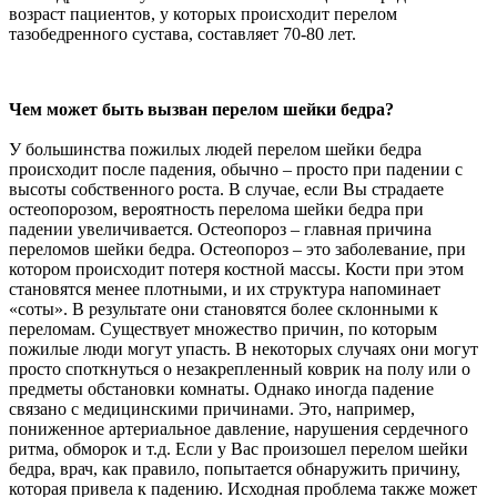
возраст пациентов, у которых происходит перелом
тазобедренного сустава, составляет 70-80 лет.
Чем может быть вызван перелом шейки бедра?
У большинства пожилых людей перелом шейки бедра
происходит после падения, обычно – просто при падении с
высоты собственного роста. В случае, если Вы страдаете
остеопорозом, вероятность перелома шейки бедра при
падении увеличивается. Остеопороз – главная причина
переломов шейки бедра. Остеопороз – это заболевание, при
котором происходит потеря костной массы. Кости при этом
становятся менее плотными, и их структура напоминает
«соты». В результате они становятся более склонными к
переломам. Существует множество причин, по которым
пожилые люди могут упасть. В некоторых случаях они могут
просто споткнуться о незакрепленный коврик на полу или о
предметы обстановки комнаты. Однако иногда падение
связано с медицинскими причинами. Это, например,
пониженное артериальное давление, нарушения сердечного
ритма, обморок и т.д. Если у Вас произошел перелом шейки
бедра, врач, как правило, попытается обнаружить причину,
которая привела к падению. Исходная проблема также может