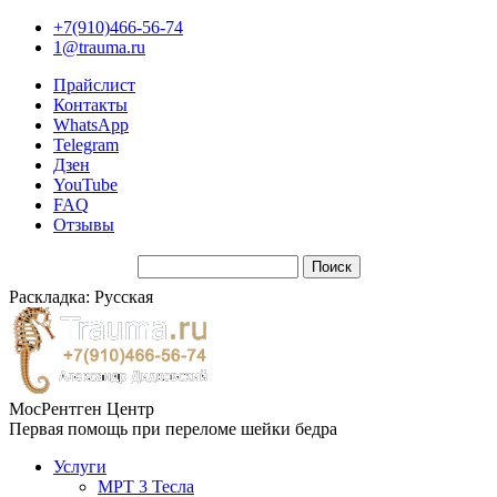
+7(910)466-56-74
1@trauma.ru
Прайслист
Контакты
WhatsApp
Telegram
Дзен
YouTube
FAQ
Отзывы
Раскладка: Русская
МосРентген Центр
Первая помощь при переломе шейки бедра
Услуги
МРТ 3 Тесла