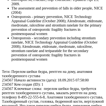
2009.
The assessment and prevention of falls in older people, NICE
(2004)
Osteoporosis - primary prevention, NICE Technology
Appraisal Guideline (October 2008); Alendronate, etidronate,
risedronate, raloxifene and strontium ranelate for the primary
prevention of osteoporotic fragility fractures in
postmenopausal women
Osteoporosis - secondary prevention including strontium
ranelate, NICE Technology Appraisal Guideline (October
2008); Alendronate, etidronate, risedronate, raloxifene,
strontium ranelate and teriparatide for the secondary
prevention of osteoporotic fragility fractures in
postmenopausal women
Теги: Перелом шейки бедра, рентген на дому, анатомия
тазобедренного сустава
234567 Начало активности (дата): 18.09.2015 07:58:00
234567 Кем создан (ID): 1
234567 Ключевые слова: перелом шейки бедра, требуется
рентген тазобедренного сустава, заказать рентген на дому,
телефону 8-495-22-555-6-8, Анатомия тазобедренного сустава,
Тазобедренный сустав, головка, бедренной кости, вертлужной
впадиной, Что такое перелом шейки бедра, переломов шейки