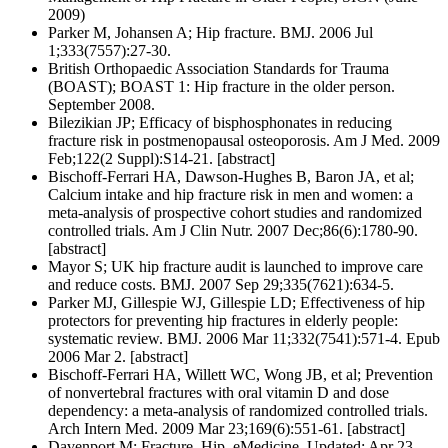
2009)
Parker M, Johansen A; Hip fracture. BMJ. 2006 Jul
1;333(7557):27-30.
British Orthopaedic Association Standards for Trauma
(BOAST); BOAST 1: Hip fracture in the older person.
September 2008.
Bilezikian JP; Efficacy of bisphosphonates in reducing
fracture risk in postmenopausal osteoporosis. Am J Med. 2009
Feb;122(2 Suppl):S14-21. [abstract]
Bischoff-Ferrari HA, Dawson-Hughes B, Baron JA, et al;
Calcium intake and hip fracture risk in men and women: a
meta-analysis of prospective cohort studies and randomized
controlled trials. Am J Clin Nutr. 2007 Dec;86(6):1780-90.
[abstract]
Mayor S; UK hip fracture audit is launched to improve care
and reduce costs. BMJ. 2007 Sep 29;335(7621):634-5.
Parker MJ, Gillespie WJ, Gillespie LD; Effectiveness of hip
protectors for preventing hip fractures in elderly people:
systematic review. BMJ. 2006 Mar 11;332(7541):571-4. Epub
2006 Mar 2. [abstract]
Bischoff-Ferrari HA, Willett WC, Wong JB, et al; Prevention
of nonvertebral fractures with oral vitamin D and dose
dependency: a meta-analysis of randomized controlled trials.
Arch Intern Med. 2009 Mar 23;169(6):551-61. [abstract]
Davenport M; Fracture, Hip. eMedicine. Updated: Apr 23,