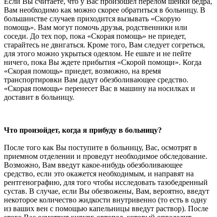
Если Вы считаете, что у Вас произошел перелом шейки бедра,
Вам необходимо как можно скорее обратиться в больницу. В
большинстве случаев приходится вызывать «Скорую
помощь». Вам могут помочь друзья, родственники или
соседи. До тех пор, пока «Скорая помощь» не приедет,
старайтесь не двигаться. Кроме того, Вам следует согреться,
для этого можно укрыться одеялом. Не ешьте и не пейте
ничего, пока Вы ждете прибытия «Скорой помощи». Когда
«Скорая помощь» приедет, возможно, на время
транспортировки Вам дадут обезболивающее средство.
«Скорая помощь» перенесет Вас в машину на носилках и
доставит в больницу.
Что произойдет, когда я прибуду в больницу?
После того как Вы поступите в больницу, Вас, осмотрят в
приемном отделении и проведут необходимое обследование.
Возможно, Вам введут какое-нибудь обезболивающее
средство, если это окажется необходимым, и направят на
рентгенографию, для того чтобы исследовать тазобедренный
сустав. В случае, если Вы обезвожены, Вам, вероятно, введут
некоторое количество жидкости внутривенно (то есть в одну
из ваших вен с помощью капельницы введут раствор). После