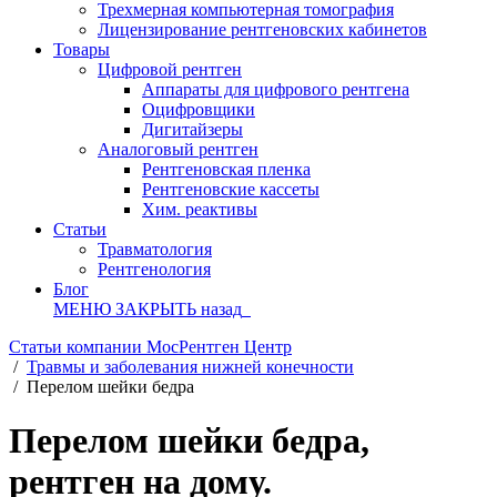
Трехмерная компьютерная томография
Лицензирование рентгеновских кабинетов
Товары
Цифровой рентген
Аппараты для цифрового рентгена
Оцифровщики
Дигитайзеры
Аналоговый рентген
Рентгеновская пленка
Рентгеновские кассеты
Хим. реактивы
Статьи
Травматология
Рентгенология
Блог
МЕНЮ
ЗАКРЫТЬ
назад
Статьи компании МосРентген Центр
/
Травмы и заболевания нижней конечности
/
Перелом шейки бедра
Перелом шейки бедра,
рентген на дому.