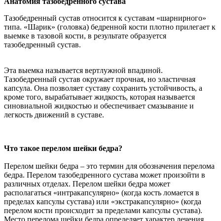
Анатомия тазобедренного сустава
Тазобедренный сустав относится к суставам «шарнирного»
типа. «Шарик» (головка) бедренной кости плотно прилегает к
выемке в тазовой кости, в результате образуется
тазобедренный сустав.
Эта выемка называется вертлужной впадиной.
Тазобедренный сустав окружает прочная, но эластичная
капсула. Она позволяет суставу сохранить устойчивость, а
кроме того, вырабатывает жидкость, которая называется
синовиальной жидкостью и обеспечивает смазывание и
легкость движений в суставе.
Что такое перелом шейки бедра?
Перелом шейки бедра – это термин для обозначения перелома
бедра. Перелом тазобедренного сустава может произойти в
различных отделах. Перелом шейки бедра может
располагаться «интракапсулярно» (когда кость ломается в
пределах капсулы сустава) или «экстракапсулярно» (когда
перелом кости происходит за пределами капсулы сустава).
Место перелома шейки бедра определяет характер лечения,