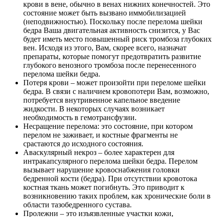
крови в вене, обычно в венах нижних конечностей. Это
состояние может быть вызвано иммобилизацией
(неподвижностью). Поскольку после перелома шейки
бедра Ваша двигательная активность снизится, у Вас
будет иметь место повышенный риск тромбоза глубоких
вен. Исходя из этого, Вам, скорее всего, назначат
препараты, которые помогут предотвратить развитие
глубокого венозного тромбоза после перенесенного
перелома шейки бедра.
Потеря крови – может произойти при переломе шейки
бедра. В связи с наличием кровопотери Вам, возможно,
потребуется внутривенное капельное введение
жидкости. В некоторых случаях возникает
необходимость в гемотрансфузии.
Несращение перелома: это состояние, при котором
перелом не заживает, и костные фрагменты не
срастаются до исходного состояния.
Аваскулярный некроз – более характерен для
интракапсулярного перелома шейки бедра. Перелом
вызывает нарушение кровоснабжения головки
бедренной кости (бедра). При отсутствии кровотока
костная ткань может погибнуть. Это приводит к
возникновению таких проблем, как хронические боли в
области тазобедренного сустава.
Пролежни – это изъязвленные участки кожи,