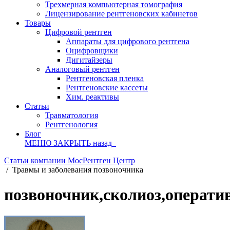
Трехмерная компьютерная томография
Лицензирование рентгеновских кабинетов
Товары
Цифровой рентген
Аппараты для цифрового рентгена
Оцифровщики
Дигитайзеры
Аналоговый рентген
Рентгеновская пленка
Рентгеновские кассеты
Хим. реактивы
Статьи
Травматология
Рентгенология
Блог
МЕНЮ
ЗАКРЫТЬ
назад
Статьи компании МосРентген Центр
/
Травмы и заболевания позвоночника
позвоночник,сколиоз,операти