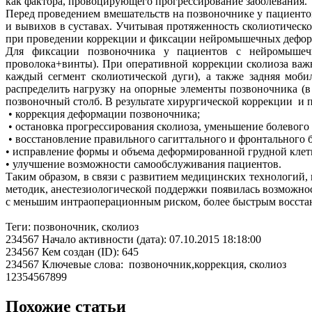
как фактора, провоцирующего прогрессирование заболевания.
Перед проведением вмешательств на позвоночнике у пациент
и вывихов в суставах. Учитывая протяженность сколиотическ
при проведении коррекции и фиксации нейромышечных дефор
Для фиксации позвоночника у пациентов с нейромышеч
проволока+винты). При оперативной коррекции сколиоза важ
каждый сегмент сколиотической дуги), а также задняя моб
распределить нагрузку на опорные элементы позвоночника (в
позвоночный столб. В результате хирургической коррекции и 
• коррекция деформации позвоночника;
• остановка прогрессирования сколиоза, уменьшение болевого
• восстановление правильного сагиттального и фронтального б
• исправление формы и объема деформированной грудной кле
• улучшение возможности самообслуживания пациентов.
Таким образом, в связи с развитием медицинских технологий
методик, анестезиологической поддержки появилась возможн
с меньшим интраоперационным риском, более быстрым восста
Теги: позвоночник, сколиоз
234567 Начало активности (дата): 07.10.2015 18:18:00
234567 Кем создан (ID): 645
234567 Ключевые слова: позвоночник,коррекция, сколиоз
12354567899
Похожие статьи