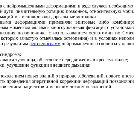
ов с нейромышечными деформациями в ряде случаев необходимо 
ой дуги, значительную ротацию позвонков, относительную мобил
маций мы использовали дорсальные методики.
ными деформациями применяли винтовые либо комбиниров
ным моментом являлась многоуровневая фиксация с установкой
илизация позвоночника с использованием остеотомии по Смит
 которых зачастую отмечалась остеопения) и в условиях непо
по результатам
рентгенограмм
нейромышечного сколиоза у наших
 синдрома;
аланса туловища, облегчение передвижения в кресле-каталке;
тки, улучшение функции внешнего дыхания;
, появлением новых знаний о природе заболеваний, нового инст
ость проведения оперативной коррекции деформаций позвоночн
новлением пациентов и меньшим числом осложнений.