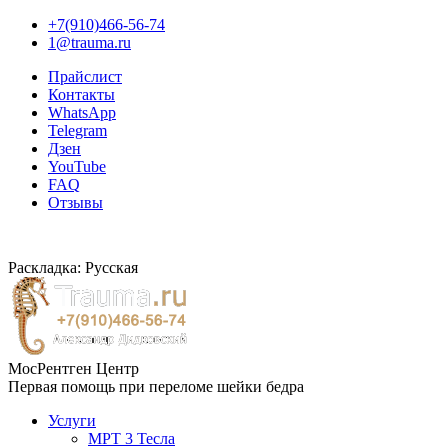
+7(910)466-56-74
1@trauma.ru
Прайслист
Контакты
WhatsApp
Telegram
Дзен
YouTube
FAQ
Отзывы
Раскладка: Русская
МосРентген Центр
Первая помощь при переломе шейки бедра
Услуги
МРТ 3 Тесла