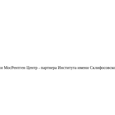
ии МосРентген Центр - партнера Института имени Склифосовск