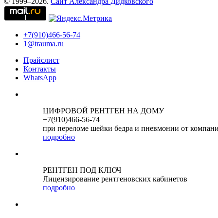
© 1999–2026.
Сайт Александра Дидковского
+7(910)466-56-74
1@trauma.ru
Прайслист
Контакты
WhatsApp
ЦИФРОВОЙ РЕНТГЕН НА ДОМУ
+7(910)466-56-74
при переломе шейки бедра и пневмонии от компан
подробно
РЕНТГЕН ПОД КЛЮЧ
Лицензирование рентгеновских кабинетов
подробно