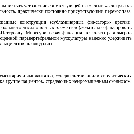
выполнять устранение сопутствующей патологии – контрактур
ьность, практически постоянно присутствующий перекос таза,
анные конструкции (субламинарные фиксаторы- крючки,
 большого числа опорных элементов (желательно фиксировать
-Петерсону. Многоуровневая фиксация позволяла равномерно
лноценной паравертебральной мускулатуры надежно удерживать
 пациентов наблюдались:
рументария и имплантатов, совершенствованием хирургических
ика группе пациентов, страдающих нейромышечным сколиозом,