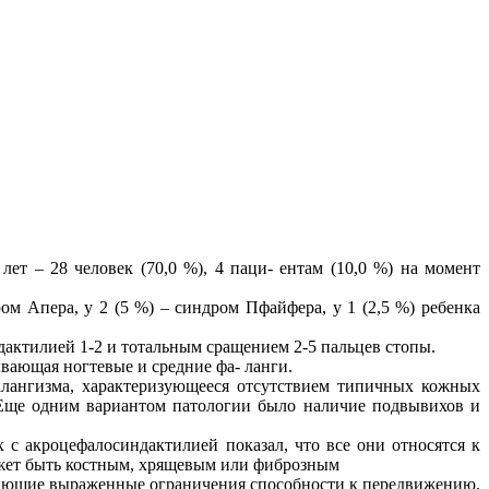
ет – 28 человек (70,0 %), 4 паци- ентам (10,0 %) на момент
м Апера, у 2 (5 %) – синдром Пфайфера, у 1 (2,5 %) ребенка
актилией 1-2 и тотальным сращением 2-5 пальцев стопы.
вающая ногтевые и средние фа- ланги.
алангизма, характеризующееся отсутствием типичных кожных
 Еще одним вариантом патологии было наличие подвывихов и
 с акроцефалосиндактилией показал, что все они относятся к
ожет быть костным, хрящевым или фиброзным
ающие выраженные ограничения способности к передвижению,