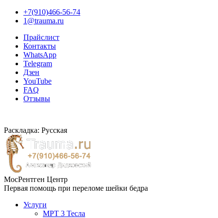
+7(910)466-56-74
1@trauma.ru
Прайслист
Контакты
WhatsApp
Telegram
Дзен
YouTube
FAQ
Отзывы
Раскладка: Русская
МосРентген Центр
Первая помощь при переломе шейки бедра
Услуги
МРТ 3 Тесла