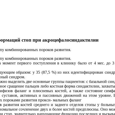
формаций стоп при акроцефалосиндактилии
пу комбинированных пороков развития.
пу комбинированных пороков развития.
момент первого поступления в клинику было от 4 мес. до 3 л
ующим образом: у 35 (87,5 %) из них идентифицирован синдро
нный синдром.
но выделить две основные группы пациентов: с базальной синд
ое сращение пальцев либо костная форма синдактилии, захваты
ифизов фаланг и плюсневых костей, а также состояние симф
х суставов, активных и пассивных движений на этом уровне.
х пороками развития прокси- мальных фаланг
 развития костей среднего и заднего отделов стопы у больных
аномальное сочленение двух и более костей предплюсны. Оно м
и стоп, значительно нарушающие функцию последних и вызыв