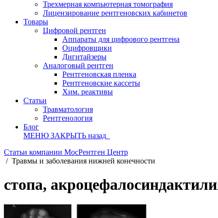
Трехмерная компьютерная томография
Лицензирование рентгеновских кабинетов
Товары
Цифровой рентген
Аппараты для цифрового рентгена
Оцифровщики
Дигитайзеры
Аналоговый рентген
Рентгеновская пленка
Рентгеновские кассеты
Хим. реактивы
Статьи
Травматология
Рентгенология
Блог
МЕНЮ
ЗАКРЫТЬ
назад
Статьи компании МосРентген Центр
/
Травмы и заболевания нижней конечности
стопа, акроцефалосиндактили