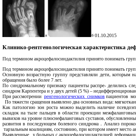
01.10.2015
Клинико-рентгенологическая характеристика де
Под термином акроцефалосиндактилия принято понимать груп
Под термином акроцефалосиндактилия принято понимать груп
Основную возрастную группу представляли дети, которым на 
обращения было более 7 лет.
По синдромальному признаку пациенты распре- делились след
синдром Карпентера и у двух детей (5 %) – недифференцирова
При рассмотрении
ренгенологических снимков
пациентов мож
По тяжести сращения выявлено два основных вида: мягкотканн
Как патологию зон роста можно выделить наличие псевдоэп
складок на тыле пальцев в области проекции межфаланговы
вывихов на уровне плюснефаланговых суставов, обусловленны
развития в последующем болевого синдрома . Анализ пороков
тарзальным коалициям, состоянию, при котором имеет место 
Выявленные у больных с акроцефалосиндактилией деформаци