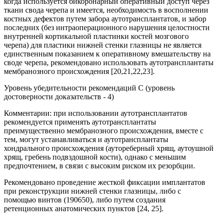
когда используется бикоронарный оперативный доступ через
ткани свода черепа и имеется, необходимость в восполнении
костных дефектов путем забора аутотрансплантатов, и забор
последних (без интраоперационного нарушения целостности
внутренней кортикальной пластинки костей мозгового
черепа) для пластики нижней стенки глазницы не является
единственным показанием к оперативному вмешательству на
своде черепа, рекомендовано использовать аутотрансплантаты
мембранозного происхождения [20,21,22,23].
Уровень убедительности рекомендаций С (уровень
достоверности доказательств - 4)
Комментарии: при использовании аутотрансплантатов
рекомендуется применять аутотрансплантаты
преимущественно мембранозного происхождения, вместе с
тем, могут устанавливаться и аутотрансплантаты
хондрального происхождения (аутореберный хрящ, аутоушной
хрящ, гребень подвздошной кости), однако с меньшим
предпочтением, в связи с высоким риском их резорбции.
Рекомендовано проведение жесткой фиксации имплантатов
при реконструкции нижней стенки глазницы, либо с
помощью винтов (190650), либо путем создания
ретенционных анатомических пунктов [24, 25].