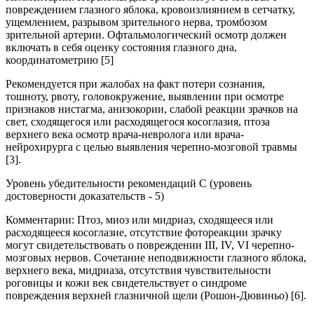
повреждением глазного яблока, кровоизлиянием в сетчатку,
ущемлением, разрывом зрительного нерва, тромбозом
зрительной артерии. Офтальмологический осмотр должен
включать в себя оценку состояния глазного дна,
координатометрию [5]
Рекомендуется при жалобах на факт потери сознания,
тошноту, рвоту, головокружение, выявлении при осмотре
признаков нистагма, анизокории, слабой реакции зрачков на
свет, сходящегося или расходящегося косоглазия, птоза
верхнего века осмотр врача-невролога или врача-
нейрохирурга с целью выявления черепно-мозговой травмы
[3].
Уровень убедительности рекомендаций C (уровень
достоверности доказательств - 5)
Комментарии: Птоз, миоз или мидриаз, сходящееся или
расходящееся косоглазие, отсутствие фотореакции зрачку
могут свидетельствовать о повреждении III, IV, VI черепно-
мозговых нервов. Сочетание неподвижности глазного яблока,
верхнего века, мидриаза, отсутствия чувствительности
роговицы и кожи век свидетельствует о синдроме
повреждения верхней глазничной щели (Рошон-Дювиньо) [6].