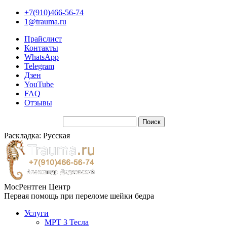
+7(910)466-56-74
1@trauma.ru
Прайслист
Контакты
WhatsApp
Telegram
Дзен
YouTube
FAQ
Отзывы
Раскладка: Русская
МосРентген Центр
Первая помощь при переломе шейки бедра
Услуги
МРТ 3 Тесла