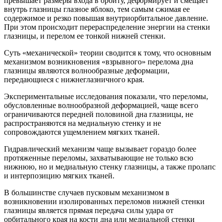
превышает размеры входа в орбиту, деформирует и смещает
внутрь глазницы глазное яблоко, тем самым сжимая ее
содержимое и резко повышая внутриорбитальное давление.
При этом происходит перераспределение энергии на стенки
глазницы, и перелом ее тонкой нижней стенки.
Суть «механической» теории сводится к тому, что основным
механизмом возникновения «взрывного» перелома дна
глазницы являются волнообразные деформации,
передающиеся с нижнеглазничного края.
Экспериментальные исследования показали, что переломы,
обусловленные волнообразной деформацией, чаще всего
ограничиваются передней половиной дна глазницы, не
распространяются на медиальную стенку и не
сопровождаются ущемлением мягких тканей.
Гидравлический механизм чаще вызывает гораздо более
протяженные переломы, захватывающие не только всю
нижнюю, но и медиальную стенку глазницы, а также пролапс
и интерпозицию мягких тканей.
В большинстве случаев пусковым механизмом в
возникновении изолированных переломов нижней стенки
глазницы является прямая передача силы удара от
орбитального края на кости дна или медиальной стенки