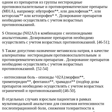
одним из препаратов из группы нестероидные
противовоспалительные и противоревматические препараты
(M01A), например: ибупрофен**, или диклофенак**, или
кеторолак** или кетопрофен* *. Дозирование препаратов
необходимо осуществлять с учетом возрастных
противопоказаний.
S Опиоиды (N02AJ) в комбинации с неопиоидными
анальгетиками. Дозирование препаратов необходимо
осуществлять с учетом возрастных противопоказаний. [46-51];
S Также допустимо назначение метамизола натрия, в качестве
альтернативы нестероидным противовоспалительным и
противоревматическим препаратам . Дозирование препаратов
необходимо осуществлять с учетом возрастных
противопоказаний. [52-54]
- интенсивная боль - опиоиды ^02А):морфин**,
тримеперидин**, фентанил**, трамадол** (подбор дозы
препаратов необходимо осуществлять с учетом возрастных
ограничений и противопоказаний) [46-50].
В отдельных случаях взрослым пациентам в рамках
мультимодальной анальгезии для снижения интенсивности
послеоперационной боли, снижения толерантности к