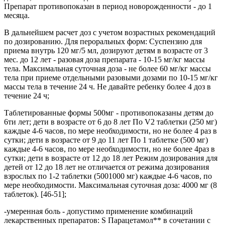
Препарат противопоказан в период новорожденности - до 1
месяца.
В дальнейшем расчет доз с учетом возрастных рекомендаций
по дозированию. Для пероральных форм: Суспензию для
приема внутрь 120 мг/5 мл, дозируют детям в возрасте от 3
мес. до 12 лет - разовая доза препарата - 10-15 мг/кг массы
тела. Максимальная суточная доза - не более 60 мг/кг массы
тела при приеме отдельными разовыми дозами по 10-15 мг/кг
массы тела в течение 24 ч. Не давайте ребенку более 4 доз в
течение 24 ч;
Таблетированные формы 500мг - противопоказаны детям до
6ти лет; дети в возрасте от 6 до 8 лет По V2 таблетки (250 мг)
каждые 4-6 часов, по мере необходимости, но не более 4 раз в
сутки; дети в возрасте от 9 до 11 лет По 1 таблетке (500 мг)
каждые 4-6 часов, по мере необходимости, но не более 4раз в
сутки; дети в возрасте от 12 до 18 лет Режим дозирования для
детей от 12 до 18 лет не отличается от режима дозирования
взрослых по 1-2 таблетки (5001000 мг) каждые 4-6 часов, по
мере необходимости. Максимальная суточная доза: 4000 мг (8
таблеток). [46-51];
-умеренная боль - допустимо применение комбинаций
лекарственных препаратов: S Парацетамол** в сочетании с