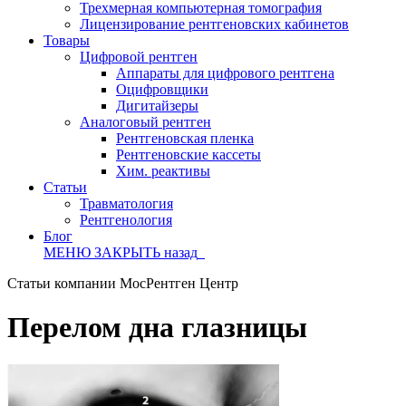
Трехмерная компьютерная томография
Лицензирование рентгеновских кабинетов
Товары
Цифровой рентген
Аппараты для цифрового рентгена
Оцифровщики
Дигитайзеры
Аналоговый рентген
Рентгеновская пленка
Рентгеновские кассеты
Хим. реактивы
Статьи
Травматология
Рентгенология
Блог
МЕНЮ
ЗАКРЫТЬ
назад
Статьи компании МосРентген Центр
Перелом дна глазницы