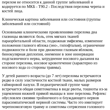
перелом не относится к данной группе заболеваний и
кодируется по МКБ - T90.2 - Последствия перелома черепа и
костей лица.
Клиническая картина заболевания или состояния (группы
заболеваний или состояний)
Основными клиническими проявлениями перелома дна
глазницы являются: боль, отек мягких тканей
параорбитальной области, подкожная эмфизема, изменение
положения глазного яблока (эно-, гипофтальм), ограничение
подвижности и боли при движении глазным яблоком,
бинокулярная диплопия, онемение в зоне иннервации
подглазничного нерва, затруднение носового дыхания на
стороне перелома, носовое кровотечение (характерно из
носового хода со стороны травмы).
У детей раннего возраста (до 7 лет) переломы встречаются
редко в силу эластичности костной ткани, малых размеров
гайморовой пазухи. В педиатрической группе чаще
встречается общая симптоматика в виде рвоты, тошноты из-за
ущемления нижней прямой мышцы в зоне перелома. Рефлекс
обусловлен связями тройничного и блуждающего нервов
парасимпатической нервной системы. Часто это имитирует
черепномозговую травму и симптомы сотрясения головного