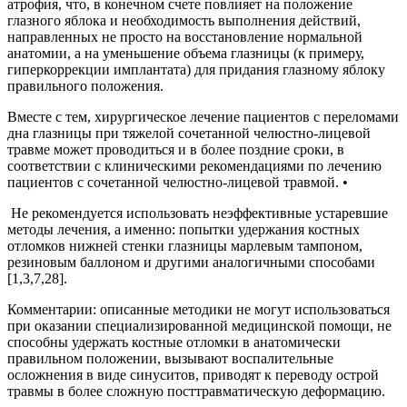
атрофия, что, в конечном счете повлияет на положение
глазного яблока и необходимость выполнения действий,
направленных не просто на восстановление нормальной
анатомии, а на уменьшение объема глазницы (к примеру,
гиперкоррекции имплантата) для придания глазному яблоку
правильного положения.
Вместе с тем, хирургическое лечение пациентов с переломами
дна глазницы при тяжелой сочетанной челюстно-лицевой
травме может проводиться и в более поздние сроки, в
соответствии с клиническими рекомендациями по лечению
пациентов с сочетанной челюстно-лицевой травмой. •
Не рекомендуется использовать неэффективные устаревшие
методы лечения, а именно: попытки удержания костных
отломков нижней стенки глазницы марлевым тампоном,
резиновым баллоном и другими аналогичными способами
[1,3,7,28].
Комментарии: описанные методики не могут использоваться
при оказании специализированной медицинской помощи, не
способны удержать костные отломки в анатомически
правильном положении, вызывают воспалительные
осложнения в виде синуситов, приводят к переводу острой
травмы в более сложную посттравматическую деформацию.