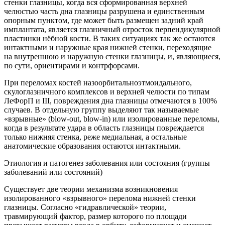
стенки глазницы, когда вся сформированная верхней
челюстью часть дна глазницы разрушена и единственным
опорным пунктом, где может быть размещен задний край
имплантата, является глазничный отросток перпендикулярной
пластинки нёбной кости. В таких ситуациях так же остаются
интактными и наружные края нижней стенки, переходящие
на внутреннюю и наружную стенки глазницы, и, являющиеся,
по сути, ориентирами и контрфорсами.
При переломах костей назоорбитальноэтмоидального,
скулоглазничного комплексов и верхней челюсти по типам
ЛеФорП и III, повреждения дна глазницы отмечаются в 100%
случаев. В отдельную группу выделяют так называемые
«взрывные» (blow-out, blow-in) или изолированные переломы,
когда в результате удара в область глазницы повреждается
только нижняя стенка, реже медиальная, а остальные
анатомические образования остаются интактными.
Этиология и патогенез заболевания или состояния (группы
заболеваний или состояний)
Существует две теории механизма возникновения
изолированного «взрывного» перелома нижней стенки
глазницы. Согласно «гидравлической» теории,
травмирующий фактор, размер которого по площади