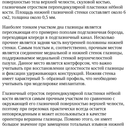
поверхностью тела верхней челюсти, скуловой костью,
глазничным отростком перпендикулярной пластинки нёбной
кости. Площадь нижней глазничной стенки составляет около 6
см2, толщина около 0,5 мм.
Наиболее тонким участком дна глазницы является
пересекающая его примерно пополам подглазничная борозда,
переходящая кпереди в подглазничный канал. Несколько
прочнее является задняя часть внутренней половины нижней
стенки. Самым толстым и, соответственно, прочным местом
является соединение медиальной и нижней стенок глазницы,
поддерживаемое медиальной стенкой верхнечелюстной
пазухи. Данное место является контрфорсом, что важно
учитывать при восстановлении целостности костей глазницы
и фиксации удерживающих конструкций. Нижняя стенка
имеет характерный S- образный профиль, что необходимо
учитывать при моделировке имплантатов.
Глазничный отросток перпендикулярной пластинки нёбной
кости является самым прочным участком по сравнению с
окружающей его глазничной поверхностью верхней челюсти,
поэтому при переломах практически всегда остается
неповрежденным и может использоваться в качестве
ориентира вершины глазницы. Помимо этого, он имеет
большое значение при замещении тотальных изъянов нижней