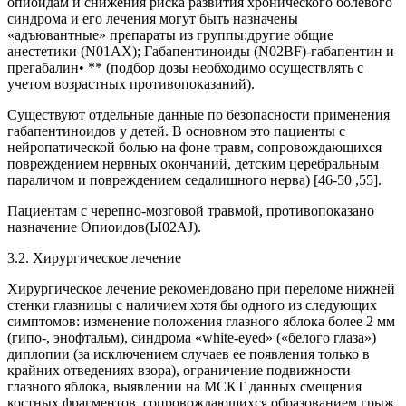
опиоидам и снижения риска развития хронического болевого
синдрома и его лечения могут быть назначены
«адъювантные» препараты из группы:другие общие
анестетики (N01AX); Габапентиноиды (N02BF)-габапентин и
прегабалин• ** (подбор дозы необходимо осуществлять с
учетом возрастных противопоказаний).
Существуют отдельные данные по безопасности применения
габапентиноидов у детей. В основном это пациенты с
нейропатической болью на фоне травм, сопровождающихся
повреждением нервных окончаний, детским церебральным
параличом и повреждением седалищного нерва) [46-50 ,55].
Пациентам с черепно-мозговой травмой, противопоказано
назначение Опиоидов(Ы02AJ).
3.2. Хирургическое лечение
Хирургическое лечение рекомендовано при переломе нижней
стенки глазницы с наличием хотя бы одного из следующих
симптомов: изменение положения глазного яблока более 2 мм
(гипо-, энофтальм), синдрома «white-eyed» («белого глаза»)
диплопии (за исключением случаев ее появления только в
крайних отведениях взора), ограничение подвижности
глазного яблока, выявлении на МСКТ данных смещения
костных фрагментов, сопровождающихся образованием грыж