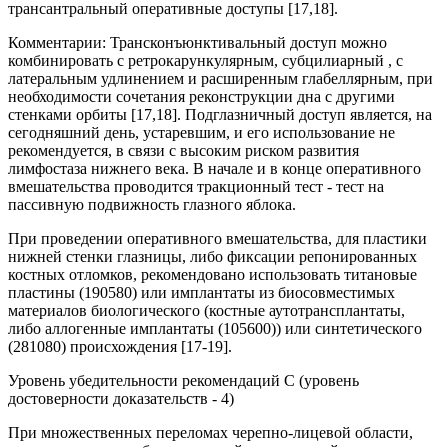
трансантральный оперативные доступы [17,18].
Комментарии: Трансконъюнктивальный доступ можно
комбинировать с ретрокарункулярным, субцилиарный , с
латеральным удлинением и расширенным глабеллярным, при
необходимости сочетания реконструкции дна с другими
стенками орбиты [17,18]. Подглазничный доступ является, на
сегодняшний день, устаревшим, и его использование не
рекомендуется, в связи с высоким риском развития
лимфостаза нижнего века. В начале и в конце оперативного
вмешательства проводится тракционный тест - тест на
пассивную подвижность глазного яблока.
При проведении оперативного вмешательства, для пластики
нижней стенки глазницы, либо фиксации репонированных
костных отломков, рекомендовано использовать титановые
пластины (190580) или имплантаты из биосовместимых
материалов биологического (костные аутотрансплантаты,
либо аллогенные имплантаты (105600)) или синтетического
(281080) происхождения [17-19].
Уровень убедительности рекомендаций С (уровень
достоверности доказательств - 4)
При множественных переломах черепно-лицевой области,