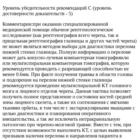
Уровень убедительности рекомендаций C (уровень
достоверности доказательств - 5)
Комментарии:при оказании специализированной
медицинской помощи обычное рентгенологическое
исследование (как рентгенография всего черепа, так и
прицельная рентгенография глазницы и других частей черепа)
не может являться методом выбора для диагностики перелома
нижней стенки глазницы. Полную информацию о переломе
может дать конусно-лучевая компьютерная томографияили
или мультиспиральная компьютерная томография, которую
рекомендуется проводить с разрешающей способностью не
менее 0.6мм. При факте получения травмы в области головы
и подозрении на перелом нижней стенки глазницы
рекомендуется проведение мультиспиральной КТ головного
мозга и лицевого отделов черепа. Данная тактика позволяет
получить полное представление о состоянии костей средней
зоны лицевого скелета, а также их соотношения с мягкими
тканями орбиты, в том числе с экстарокулярными мышцами с
целью диагностики и планирования оперативного
вмешательства, а так же исключить интракраниальную
патологию при черепно-мозговой травме. Вместе с тем, при
отсутствии возможности выполнить КТ, с целью выявления
признаков наличия перелома и направления пациента в