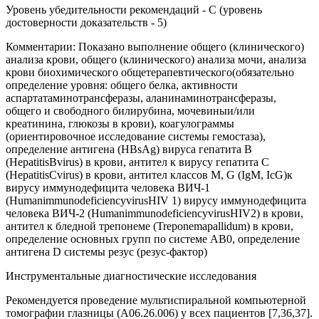
Уровень убедительности рекомендаций - С (уровень
достоверности доказательств - 5)
Комментарии: Показано выполнение общего (клинического)
анализа крови, общего (клинического) анализа мочи, анализа
крови биохимического общетерапевтического(обязательно
определение уровня: общего белка, активности
аспартатаминотрансферазы, аланинаминотрансферазы,
общего и свободного билирубина, мочевиныи/или
креатинина, глюкозы в крови), коагулограммы
(ориентировочное исследование системы гемостаза),
определение антигена (HBsAg) вируса гепатита В
(HepatitisBvirus) в крови, антител к вирусу гепатита С
(HepatitisCvirus) в крови, антител классов M, G (IgM, IcG)к
вирусу иммунодефицита человека ВИЧ-1
(HumanimmunodeficiencyvirusHIV 1) вирусу иммунодефицита
человека ВИЧ-2 (HumanimmunodeficiencyvirusHIV2) в крови,
антител к бледной трепонеме (Treponemapallidum) в крови,
определение основных групп по системе AB0, определение
антигена D системы резус (резус-фактор)
Инструментальные диагностические исследования
Рекомендуется проведение мультиспиральной компьютерной
томографии глазницы (А06.26.006) у всех пациентов [7,36,37].