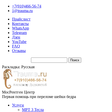
+7(910)466-56-74
1@trauma.ru
Прайслист
Контакты
WhatsApp
Telegram
Дзен
YouTube
FAQ
Отзывы
Раскладка: Русская
МосРентген Центр
Первая помощь при переломе шейки бедра
Услуги
МРТ 3 Тесла