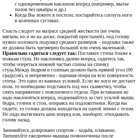
с одновременным наклоном вперед (например, мытье
полов без швабры и др.)
Когда Вы лежите в постели, постарайтесь согнуть ноги
в коленных суставах.
Спасть следует на матрасе средней жесткости (не очень
мягком, но и не на доске, покрытой простыней), под голову
нужно положить подушку средних размеров – подушка также
не должна быть чрезмерно большой или очень маленькой.
Правильно садиться следует так:
Поставьте стопы ближе к
ножкам стула. Не наклоняясь далеко вперед, садитесь так,
чтобы опереться нижней частью спины на спинку
стула.Между бедром и голенью должен быть прямой угол (90
градусов), и непременно - хорошая опора на всю поверхность
стопы. Это одно из важных условий. Если же ноги не достают
пола, то необходимо подставить под них скамеечку, чтобы
снять напряжение с поясничного отдела. При вставании не
надо наклоняться вперед, поднимайтесь за счет усилий мышц
бедра, голени и стоп, опираясь на подлокотники. Когда вы
сидите, то голова должна находиться на одной линии с телом.
Не надо вытягивать шею вперед или, наоборот, откидывать
голову назад.
Занимайтесь дозировано спортом – ходьба, плавание.
Тренируйте ежедневно мышцы позвоночника после