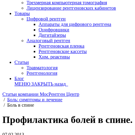
Трехмерная компьютерная томография
Лицензирование рентгеновских кабинетов
Товары
Цифровой рентген
Аппараты для цифрового рентгена
Оцифровщики
Дигитайзеры
Аналоговый рентген
Рентгеновская пленка
Рентгеновские кассеты
Хим. реактивы
Статьи
Травматология
Рентгенология
Блог
МЕНЮ
ЗАКРЫТЬ
назад
Статьи компании МосРентген Центр
/
Боль: симптомы и лечение
/
Боль в спине
Профилактика болей в спине.
07.02.2013