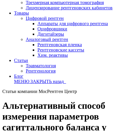
Трехмерная компьютерная томография
Лицензирование рентгеновских кабинетов
Товары
Цифровой рентген
Аппараты для цифрового рентгена
Оцифровщики
Дигитайзеры
Аналоговый рентген
Рентгеновская пленка
Рентгеновские кассеты
Хим. реактивы
Статьи
Травматология
Рентгенология
Блог
МЕНЮ
ЗАКРЫТЬ
назад
Статьи компании МосРентген Центр
Альтернативный способ
измерения параметров
сагиттального баланса у