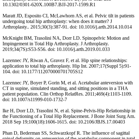
10.1302/0301-620X.100B7.BJJ-2017-1599.R1
Maratt JD, Esposito CI, McLawhorn AS, et al. Pelvic tilt in patients
undergoing total hip arthroplasty: when does it matter? J
Arthroplasty.. 2015;30(3):387-91. doi: 10.1016/j.arth.2014.10.014
McKnight BM, Trasolini NA, Dorr LD. Spinopelvic Motion and
Impingement in Total Hip Arthroplasty. J Arthroplasty.
2019;34(7S):S53-S56. doi: 10.1016/j.arth.2019.01.033
Lazennec JY, Riwan A, Gravez F, et al. Hip spine relationships:
application to total hip arthroplasty. Hip Int. 2007;17(Suppl 5):91-
104. doi: 10.1177/112070000701705S12
Lazennec JY, Boyer P, Gorin M, et al. Acetabular anteversion with
CT in supine, simulated standing, and sitting positions in a THA
patient population. Clin Orthop RelatRes. 2011;469(4):1103-1109.
doi: 10.1007/s11999-010-1732-7
Ike H, Dorr LD, Trasolini N, et al. Spine-Pelvis-Hip Relationship in
the Functioning of a Total Hip Replacement. J Bone Joint Surg Am.
2018 Sep 19;100(18):1606-1615. doi: 10.2106/JBJS.17.00403
Phan D, Bederman SS, Schwarzkopf R. The influence of sagittal
spinal deformity on anteversion of the acetabular component in total