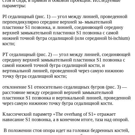
стоя и сидя, в прямой и боковой проекции. Исследуемые
параметры:
PI седалищный (рис. 1) — угол между линией, проведенной
перпендикулярно середине верхней за- мыкательной
пластинке S1 позвонка, и линией, соединяющей середину
верхней замыкательной пластинки S1 позвонка с самой
нижней точной бугра седалищной (или серединой bi-ischium)
кости;
PT седалищный (рис. 2) — угол между линией, соединяющей
середину верхней замыкательной пластинки S1 позвонка с
самой нижней точной бугра седалищной кости, и
вертикальной линией, проведенной через самую нижнюю
точку бугра седалищной кости;
отклонение S1 относительно седалищных бугров (рис. 3) —
расстояние между серединой верхней замыкательной
пластинки S1 позвонка и вертикальной линией, проведенной
через самую нижнюю точку бугра седалищной кости.
Классический параметр «The overhang of S1» отражает
нависание S1 позвонка, а в конечном итоге, таза над опорой.
В положении стоя опора идет на головки бедренных костей,