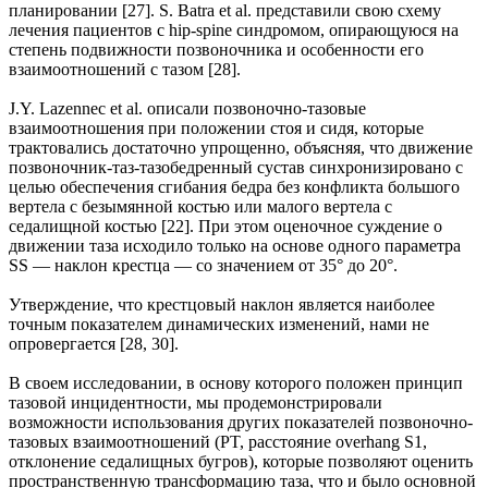
планировании [27]. S. Batra et al. представили свою схему
лечения пациентов с hip-spine синдромом, опирающуюся на
степень подвижности позвоночника и особенности его
взаимоотношений с тазом [28].
J.Y. Lazennec et al. описали позвоночно-тазовые
взаимоотношения при положении стоя и сидя, которые
трактовались достаточно упрощенно, объясняя, что движение
позвоночник-таз-тазобедренный сустав синхронизировано с
целью обеспечения сгибания бедра без конфликта большого
вертела с безымянной костью или малого вертела с
седалищной костью [22]. При этом оценочное суждение о
движении таза исходило только на основе одного параметра
SS — наклон крестца — со значением от 35° до 20°.
Утверждение, что крестцовый наклон является наиболее
точным показателем динамических изменений, нами не
опровергается [28, 30].
В своем исследовании, в основу которого положен принцип
тазовой инцидентности, мы продемонстрировали
возможности использования других показателей позвоночно-
тазовых взаимоотношений (PT, расстояние overhang S1,
отклонение седалищных бугров), которые позволяют оценить
пространственную трансформацию таза, что и было основной