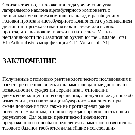
Соответственно, в положении сидя увеличение угла
латерального наклона ацетабулярного компонента с
линейным смещением компонента назад и разобщением
головки протеза и ацетабулярного компонента с уменьшением
дистанции прыжка создаст высокие риски для вывиха
протеза, что, возможно, и лежит в патогенезе VI типа
нестабильности по Classification System for the Unstable Total
Hip Arthroplasty в модификации G.D. Wera et al. [31].
ЗАКЛЮЧЕНИЕ
Полученные с помощью рентгенологического исследования и
расчета рентгенологических параметров данные дополняют
возможности о суждении версии таза в отношении
двухосевой концепции его вращения, а полученные данные об
изменении угла наклона ацетабулярного компонента при
смене положения тела также не противоречат ранее
полученным данным, что подтверждает правильность наших
результатов. Для оценки практической значимости
предложенного способа определения параметров позвоночно-
тазового баланса требуются дальнейшие исследования.