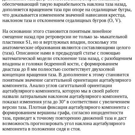
обеспечивающий такую вариабельность наклона таза назад,
дополняется вращением таза при опоре на седалищные бугры,
что доказывается изменением значений нависания крестца,
наклоном таза и отклонением седалищных бугров (O, V).
На основании этого становится понятным линейное
смещение назад при ретроверсии не только за- мыкательной
пластинки S1, но и вертлужных впадин, поскольку эти
анатомические образования являются составляющими целого
(таза). Описанное нами в предыдущей статье с помощью
математической модели отклонение таза назад, с разобщением
впадины и головки бедренной кости, с формированием
диастаза до 8 мм полностью соответствует двухосевой
концепции вращения таза. В дополнение к этому становится
понятным значение сагиттальной ориентации ацетабулярного
компонента. Анализ углов сагиттальной ориентации
ацетабулярного компонента, которую мы в своей работе
назвали латеральным наклоном ацетабулярного компонента,
показал изменения угла до 30° в соответствии с увеличением
версии таза. Плотная фиксация ацетабулярного компонента с
формированием вершины графа, согласно инцидентности
таза, приведет к точному повторению движений таза и даст
возможность прогнозировать угол наклона ацетабулярного
компонента в положении сидя и стоя.