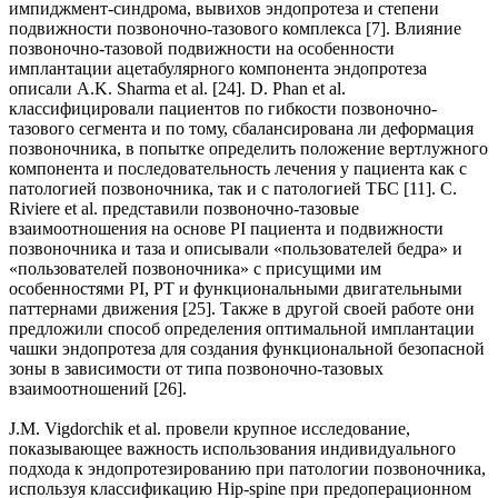
импиджмент-синдрома, вывихов эндопротеза и степени
подвижности позвоночно-тазового комплекса [7]. Влияние
позвоночно-тазовой подвижности на особенности
имплантации ацетабулярного компонента эндопротеза
описали A.K. Sharma et al. [24]. D. Phan et al.
классифицировали пациентов по гибкости позвоночно-
тазового сегмента и по тому, сбалансирована ли деформация
позвоночника, в попытке определить положение вертлужного
компонента и последовательность лечения у пациента как с
патологией позвоночника, так и с патологией ТБС [11]. C.
Riviere et al. представили позвоночно-тазовые
взаимоотношения на основе PI пациента и подвижности
позвоночника и таза и описывали «пользователей бедра» и
«пользователей позвоночника» с присущими им
особенностями PI, PT и функциональными двигательными
паттернами движения [25]. Также в другой своей работе они
предложили способ определения оптимальной имплантации
чашки эндопротеза для создания функциональной безопасной
зоны в зависимости от типа позвоночно-тазовых
взаимоотношений [26].
J.M. Vigdorchik et al. провели крупное исследование,
показывающее важность использования индивидуального
подхода к эндопротезированию при патологии позвоночника,
используя классификацию Hip-spine при предоперационном