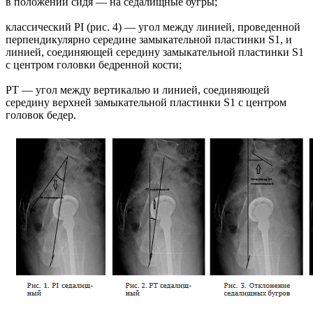
в положении сидя — на седалищные бугры;
классический PI (рис. 4) — угол между линией, проведенной
перпендикулярно середине замыкательной пластинки S1, и
линией, соединяющей середину замыкательной пластинки S1
с центром головки бедренной кости;
PT — угол между вертикалью и линией, соединяющей
середину верхней замыкательной пластинки S1 с центром
головок бедер.