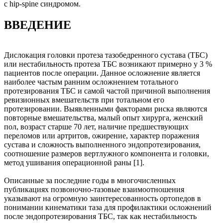
с hip-spine синдромом.
ВВЕДЕНИЕ
Дислокация головки протеза тазобедренного сустава (ТБС)
или нестабильность протеза ТБС возникают примерно у 3 %
пациентов после операции. Данное осложнение является
наиболее частым ранним осложнением тотального
протезирования ТБС и самой частой причиной выполнения
ревизионных вмешательств при тотальном его
протезировании. Выявленными факторами риска являются
повторные вмешательства, малый опыт хирурга, женский
пол, возраст старше 70 лет, наличие предшествующих
переломов или артритов, ожирение, характер поражения
сустава и сложность выполненного эндопротезирования,
соотношение размеров вертлужного компонента и головки,
метод ушивания операционной раны [1].
Описанные за последние годы в многочисленных
публикациях позвоночно-тазовые взаимоотношения
указывают на огромную заинтересованность ортопедов в
понимании кинематики таза для профилактики осложнений
после эндопротезирования ТБС, так как нестабильность