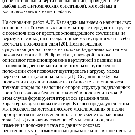
(горизонтальные и вертикальные линии, проведенные из
выбранных анатомических ориентиров), которой мы и
воспользовались в нашей работе.
На основании работ А.И. Капанджи мы знаем о наличии двух
основных трабекулярных систем, которые передают нагрузки
с позвоночника от крестцово-подвздошного сочленения на
вертлужные впадины и седалищные кости, принимая на себя
вес тела в положении сидя [20]. Подтверждение
существующим нагрузкам на головки бедренных костей мы
находим в статье R. Philippot et al., в которой авторы
описывают позиционирование вертлужной впадины над
головкой бедренной кости, при этом разогнутое бедро в
положении стоя позволяет шунтировать нагрузку массы
верхней части туловища на таз [21]. Седалищные бугры в
положении сидя принимают на себя вес тела и становятся
точками опоры по аналогии с опорой структур подвздошных
костей на головки бедренных костей в положении стоя. В
этом случае формируется вторая ось вращения таза,
характерная для положения сидя. В своей предыдущей статье
мы посредством математического моделирования описали
пространственные изменения таза при смене положениям
тела [18]. Для практических целей мы решили оценить
изменения положения таза по данным боковых
рентгенограмм с возможностью доказательства вращения таза