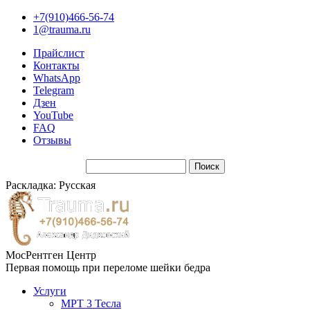
+7(910)466-56-74
1@trauma.ru
Прайслист
Контакты
WhatsApp
Telegram
Дзен
YouTube
FAQ
Отзывы
Раскладка: Русская
МосРентген Центр
Первая помощь при переломе шейки бедра
Услуги
МРТ 3 Тесла