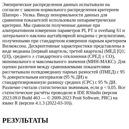
Эмпирические распределения данных испытывали на
согласие с законом нормального распределения критерием
Шапиро - Уилка. Ввиду ненормальности данных для
сравнения показателей использовали непараметрические
критерии. Мы сравнили полученные данные при
альтернативном измерении параметров PI, PT и overhang S1 и
латерального наклона ацетабулярной впадины c результатами,
полученными при стандартном измерении парным критерием
Вилкоксона. Дескриптивные характеристики представлены в
виде медианы [первый квартиль; третий квартиль] (МЕД [Q1;
Q3]), среднего ± стандартного отклонения (СРЕД ± СО),
минимального и максимального значения (МИН-МАКС). Для
оценки различия между сравниваемыми показателями
рассчитывали псевдомедиану парных разностей (ПМЕД) с 95
% доверительным интервалом (95 % ДИ) и
стандартизированную разницу средних (СРС) с 95 % ДИ.
Различие считали статистически значимым, если p < 0,05. Все
статистические расчёты проводили в IDE RStudio (версия
2023.09.0 Build 463 — © 2009-2023 Posit Software, PBC) на
языке R (версии 4.1.3 (2022-03-10)).
РЕЗУЛЬТАТЫ