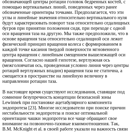
обозначающей центры ротации головок бедренных костей, с
помощью вертикальных линий, поведенных через ранее
обозначенные ориентиры точками. Предполагается, что эти
углы и линейные значения относительно вертикального нуля
будут характеризовать поворот таза относительно седалищных
бугров при принятии положения сидя, при переходе с одной
оси вращения таза на другую. Мы также предположили, что в
основе вращения таза относительно седалищной оси лежит
физический принцип вращения колеса с формированием в
каждой точке касания твердой поверхности мгновенного
центра вращения с линейным смещением вышележащей оси
вращения. Согласно нашей гипотезе, вертлужная ось
(межголовчатая ось, проведенная условно линия через центры
ротаций вертлужных впадин) вращения таза не статична, а
смещается в пространстве на линейную величину в
направлении ротации таза.
В настоящее время существуют исследования, ставящие под
сомнение безупречность концепции безопасной зоны
Lewinnek при постановке ацетабулярного компонента
эндопротеза [23]. Многие исследователи при поиске причин
нестабильности эндопротеза и поиске оптимальной
ориентации чашки эндопротеза все чаще обращают свое
внимание на позвоночно-тазовые взаимоотношения. Так,
B.M. McKnight et al. в своей работе указали на важность связи