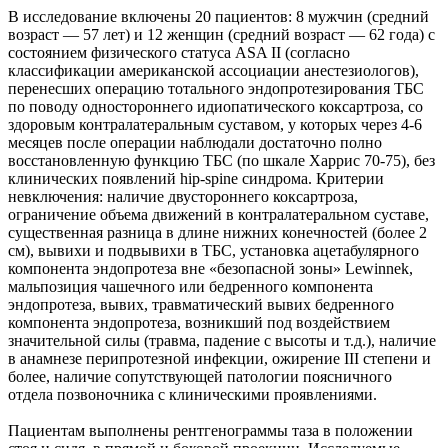
В исследование включены 20 пациентов: 8 мужчин (средний
возраст — 57 лет) и 12 женщин (средний возраст — 62 года) с
состоянием физического статуса ASA II (согласно
классификации американской ассоциации анестезиологов),
перенесших операцию тотального эндопротезирования ТБС
по поводу одностороннего идиопатического коксартроза, со
здоровым контралатеральным суставом, у которых через 4-6
месяцев после операции наблюдали достаточно полно
восстановленную функцию ТБС (по шкале Харрис 70-75), без
клинических появлений hip-spine синдрома. Критерии
невключения: наличие двустороннего коксартроза,
ограничение объема движений в контралатеральном суставе,
существенная разница в длине нижних конечностей (более 2
см), вывихи и подвывихи в ТБС, установка ацетабулярного
компонента эндопротеза вне «безопасной зоны» Lewinnek,
мальпозиция чашечного или бедренного компонента
эндопротеза, вывих, травматический вывих бедренного
компонента эндопротеза, возникший под воздействием
значительной силы (травма, падение с высоты и т.д.), наличие
в анамнезе перипротезной инфекции, ожирение III степени и
более, наличие сопутствующей патологии поясничного
отдела позвоночника с клиническими проявлениями.
Пациентам выполнены рентгенограммы таза в положении