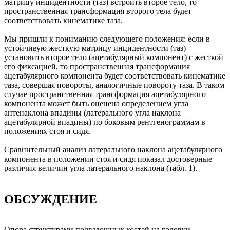
матрицу инцидентности (таз) встроить второе тело, то
пространственная трансформация второго тела будет
соответствовать кинематике таза.
Мы пришли к пониманию следующего положения: если в
устойчивую жесткую матрицу инцидентности (таз)
установить второе тело (ацетабулярный компонент) с жесткой
его фиксацией, то пространственная трансформация
ацетабулярного компонента будет соответствовать кинематике
таза, совершая повороты, аналогичные повороту таза. В таком
случае пространственная трансформация ацетабулярного
компонента может быть оценена определением угла
антенаклона впадины (латерального угла наклона
ацетабулярной впадины) по боковым рентгенограммам в
положениях стоя и сидя.
Сравнительный анализ латерального наклона ацетабулярного
компонента в положении стоя и сидя показал достоверные
различия величин угла латерального наклона (табл. 1).
ОБСУЖДЕНИЕ
Опора структурами подвздошных костей на головки