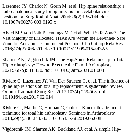
Lazennec JY, Charlot N, Gorin M, et al. Hip-spine relationship: a
radio-anatomical study for optimization in acetabular cup
positioning. Surg Radiol Anat. 2004;26(2):136-144. doi:
10.1007/s00276-003-0195-x
Abdel MP, von Roth P, Jennings MT, et al. What Safe Zone? The
Vast Majority of Dislocated THAs Are Within the Lewinnek Safe
Zone for Acetabular Component Position. Clin Orthop RelatRes.
2016;474(2):386-391. doi: 10.1007/ s11999-015-4432-5
Sharma AK, Vigdorchik JM. The Hip-Spine Relationship in Total
Hip Arthroplasty: How to Execute the Plan. J Arthroplasty.
2021;36(7S):111-120. doi: 10.1016/j.arth.2021.01.008
Riviere C, Lazennec JY, Van Der Straeten C, et al. The influence of
spine-hip relations on total hip replacement: A systematic review.
Orthop Traumatol Surg Res. 2017;103(4):559-568. doi:
10.1016/j.otsr.2017.02.014
Riviere C., Maillot C, Harman C, Cobb J. Kinematic alignment
technique for total hip arthroplasty. Seminars in Arthroplasty.
2018;29(4):330-343. doi: 10.1053/j.sart.2019.05.008
Vigdorchik JM, Sharma AK, Buckland AJ, et al. A simple Hip-