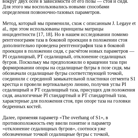
вокруг двух осей в зависимости от его позы — стоя и сидя.
Для этого мы воспользовались новыми способами
определения позвоночно-тазовых параметров.
Метод, который мы применили, схож с описанным J. Legaye et
al., при этом использованы принципы матрицы
инцидентности [17, 18]. Но в нашем исследовании помимо
рентгенограмм таза в боковой проекции в положении стоя
дополнительно проведена рентгенография таза в боковой
проекции в положении сидя, с расчётом новых параметров —
PI седалищный, PT седалищный, отклонение седалищных
бугров. Поскольку мы предположили о вращении таза при
формировании опоры на седалищные бугры в позе сидя, мы
обозначали седалищные бугры соответствующей точкой,
соединили с серединой замыкательной пластинки сегмента S1
крестца и провели вертикальную линию, получив углы PI
седалищный и PT седалищный таза, присущих для положения
сидя, аналогичные PI стандартный и PT стандартный таза,
характерные для положения стоя, при опоре таза на головки
бедренных костей.
Далее, применяя параметр «The overhang of S1», в
противоположность ему ввели понятие и параметр
«отклонение седалищных бугров», соотнося уже
обозначенные точкой седалищные бугры с точкой,