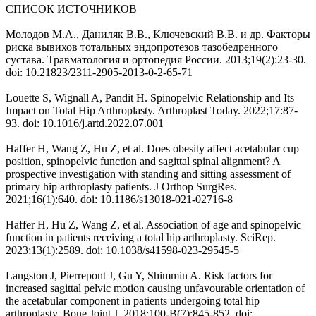
СПИСОК ИСТОЧНИКОВ
Молодов М.А., Даниляк В.В., Ключевский В.В. и др. Факторы
риска вывихов тотальных эндопротезов тазобедренного
сустава. Травматология и ортопедия России. 2013;19(2):23-30.
doi: 10.21823/2311-2905-2013-0-2-65-71
Louette S, Wignall A, Pandit H. Spinopelvic Relationship and Its
Impact on Total Hip Arthroplasty. Arthroplast Today. 2022;17:87-
93. doi: 10.1016/j.artd.2022.07.001
Haffer H, Wang Z, Hu Z, et al. Does obesity affect acetabular cup
position, spinopelvic function and sagittal spinal alignment? A
prospective investigation with standing and sitting assessment of
primary hip arthroplasty patients. J Orthop SurgRes.
2021;16(1):640. doi: 10.1186/s13018-021-02716-8
Haffer H, Hu Z, Wang Z, et al. Association of age and spinopelvic
function in patients receiving a total hip arthroplasty. SciRep.
2023;13(1):2589. doi: 10.1038/s41598-023-29545-5
Langston J, Pierrepont J, Gu Y, Shimmin A. Risk factors for
increased sagittal pelvic motion causing unfavourable orientation of
the acetabular component in patients undergoing total hip
arthroplasty. Bone Joint J. 2018;100-B(7):845-852. doi: