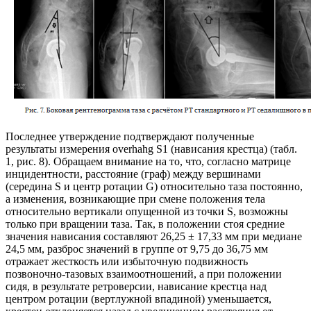
Последнее утверждение подтверждают полученные
результаты измерения overhahg S1 (нависания крестца) (табл.
1, рис. 8). Обращаем внимание на то, что, согласно матрице
инцидентности, расстояние (граф) между вершинами
(середина S и центр ротации G) относительно таза постоянно,
а изменения, возникающие при смене положения тела
относительно вертикали опущенной из точки S, возможны
только при вращении таза. Так, в положении стоя средние
значения нависания составляют 26,25 ± 17,33 мм при медиане
24,5 мм, разброс значений в группе от 9,75 до 36,75 мм
отражает жесткость или избыточную подвижность
позвоночно-тазовых взаимоотношений, а при положении
сидя, в результате ретроверсии, нависание крестца над
центром ротации (вертлужной впадиной) уменьшается,