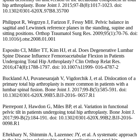
hip arthroplasty. Bone Joint J. 2015;97-B(8):1017-1023. doi:
10.1302/0301-620X.97B8.35700
Philippot R, Wegrzyn J, Farizon F, Fessy MH. Pelvic balance in
sagittal and Lewinnek reference planes in the standing, supine and
sitting positions. Orthop Traumatol Surg Res. 2009;95(1):70-76. doi:
10.1016/j.otsr.2008.01.001
Esposito CI, Miller TT, Kim HJ, et al. Does Degenerative Lumbar
Spine Disease Influence Femoroacetabular Flexion in Patients
Undergoing Total Hip Arthroplasty? Clin Orthop Relat Res.
2016;474(8):1788-1797. doi: 10.1007/s11999- 016-4787-2
Buckland AJ, Puvanesarajah V, Vigdorchik J, et al. Dislocation of a
primary total hip arthroplasty is more common in patients with a
lumbar spinal fusion. Bone Joint J. 2017;99-B(5):585-591. doi:
10.1302/0301-620X.99B5.BJJ-2016- 0657.R1
Pierrepont J, Hawdon G, Miles BP, et al. Variation in functional
pelvic tilt in patients undergoing total hip arthroplasty. Bone Joint J.
2017;99-B(2):184-191. doi: 10.1302/0301-620X.99B2.BJJ-2016-
0098.R1
Eftekhary N, Shimmin A, Lazennec JY, et al. A systematic approach