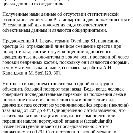
целью данного исследования.
Полученные нами данные об отсутствии статистической
разницы значений углов PI стандартный для положения стоя и
PI седалищный для положения сидя соответствуют
объективным данным и являются общепринятыми.
Предложенный J. Legaye термин Overhang S1, нависание
крестца S1, отражающий линейное смещение крестца при
повороте таза, соответствует концепции одноосевого
вращения таза исключительно вокруг оси, проведенной через
головки бедренных костей, поскольку они являются опорами,
о чем мы и указывали выше, ссылаясь на работы А.И.
Капанджи и M. Stefl [20, 30].
Но только вращением относительно одной оси трудно
объяснить большой поворот таза назад. Ведь, когда человек
совершает последовательные переходы из положения лежа в
положение стоя и из положения стоя в положение сидя,
движения таза состоят из увеличивающейся версии (наклона)
таза назад от 20° до 40°. Одновременно с этим замечено, что
сагиттальная ориентация вертлужного компонента или
передний наклон вертлужной впадины (acetabular tilt)
изменяется (увеличивается) последовательно с этим
движением таза [29]. Соответственно, второй механизм,