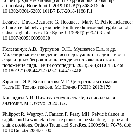
to the hip-spine relationship and its applications to total hip
arthroplasty. Bone Joint J. 2019;101-B(7):808-816. doi:
10.1302/0301-620X.101B7.BJJ-2018-1188.R1
Legaye J, Duval-Beaupere G, Hecquet J, Marty C. Pelvic incidence:
a fundamental pelvic parameter for three-dimensional regulation of
spinal sagittal curves. Eur Spine J. 1998;7(2):99-103. doi:
10.1007/s005860050038
Пелеганчук А.В., Тургунов, Э.Н., Мушкачев Е.А. и др.
Моделирование поведения оси вертлужной впадины и оси
седалищных бугров при переходе из положения стоя в
положение сидя. Гений ортопедии. 2023;29(4):410-418. doi:
10.18019/1028-4427-2023-29-4-410-418.
Зарипова Э.Р., Кокотчикова М.Г. Дискретная математика.
Часть III. Теория графов. М.: Изд-во РУДН; 2013:179.
Капанджи А.И. Нижняя конечность. Функциональная
анатомия. М.: Эксмо; 2020;352.
Philippot R, Wegrzyn J, Farizon F, Fessy MH. Pelvic balance in
sagittal and Lewinnek reference planes in the standing, supine and
sitting positions. Orthop Traumatol SurgRes. 2009;95(1):70-76. doi:
10.1016/j.otsr.2008.01.00