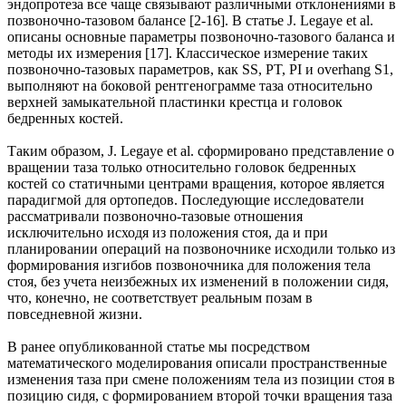
эндопротеза все чаще связывают различными отклонениями в
позвоночно-тазовом балансе [2-16]. В статье J. Legaye et al.
описаны основные параметры позвоночно-тазового баланса и
методы их измерения [17]. Классическое измерение таких
позвоночно-тазовых параметров, как SS, PT, PI и overhang S1,
выполняют на боковой рентгенограмме таза относительно
верхней замыкательной пластинки крестца и головок
бедренных костей.
Таким образом, J. Legaye et al. сформировано представление о
вращении таза только относительно головок бедренных
костей со статичными центрами вращения, которое является
парадигмой для ортопедов. Последующие исследователи
рассматривали позвоночно-тазовые отношения
исключительно исходя из положения стоя, да и при
планировании операций на позвоночнике исходили только из
формирования изгибов позвоночника для положения тела
стоя, без учета неизбежных их изменений в положении сидя,
что, конечно, не соответствует реальным позам в
повседневной жизни.
В ранее опубликованной статье мы посредством
математического моделирования описали пространственные
изменения таза при смене положениям тела из позиции стоя в
позицию сидя, с формированием второй точки вращения таза