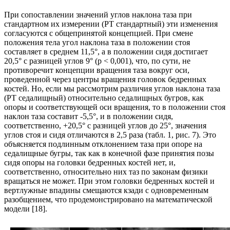
При сопоставлении значений углов наклона таза при
стандартном их измерении (PT стандартный) эти изменения
согласуются с общепринятой концепцией. При смене
положения тела угол наклона таза в положении стоя
составляет в среднем 11,5°, а в положении сидя достигает
20,5° с разницей углов 9° (р < 0,001), что, по сути, не
противоречит концепции вращения таза вокруг оси,
проведенной через центры вращения головок бедренных
костей. Но, если мы рассмотрим различия углов наклона таза
(PT седалищный) относительно седалищных бугров, как
опоры и соответствующей оси вращения, то в положении стоя
наклон таза составит -5,5°, и в положении сидя,
соответственно, +20,5° с разницей углов до 25°, значения
углов стоя и сидя отличаются в 2,5 раза (табл. 1, рис. 7). Это
объясняется подлинным отклонением таза при опоре на
седалищные бугры, так как в конечной фазе принятия позы
сидя опоры на головки бедренных костей нет, и,
соответственно, относительно них таз по законам физики
вращаться не может. При этом головки бедренных костей и
вертлужные впадины смещаются кзади с одновременным
разобщением, что продемонстрировано на математической
модели [18].