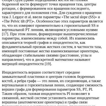
бедренной кости формирует точки вращения таза, центры
ротации, с формированием оси вращения последнего,
характерного для положения стоя. Для суждения о вращении
таза J. Legaye et al. ввели параметры «The sacral slope (SS)» и
«The Pelvic tilt (PT)». Особенностью этих параметров является
то, что их измеряют применительно к горизонтальной SS и
вертикальной PT линиям, являющимся условными нулями
[17]. При этом линии, формирующие вышеперечисленные
параметры, взаимосвязаны между собой. Их взаимосвязь
описывается теорией графов и инцидентности, как
фундаментальный признак жестких систем, в частности таза,
имеющей постоянные жестко взаимосвязанные ориентиры,
обладающие стабильными связями (расстояние, углы и
направление), что в дискретной математике называют
матрицей инцидентности [19].
Инцидентность вершин соответствует середине
замыкательной пластинки и центрам головок бедренных
костей, а ребра графа — это линия, их соединяющая, а также
вертикальная и горизонтальная линии, создающие смежность
вершин графа для формирования параметров SS, PT, PI.
Таким образом, тазовая инцидентность PI позволяет в
связанной, жесткой системе установить иные инцидентные
вершины (анатомические ориентиры) и графы связи