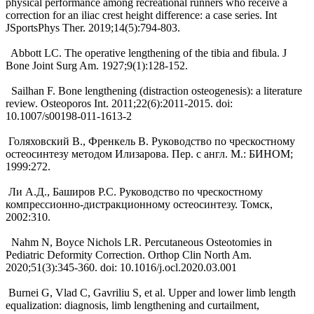
physical performance among recreational runners who receive a
correction for an iliac crest height difference: a case series. Int
JSportsPhys Ther. 2019;14(5):794-803.
Abbott LC. The operative lengthening of the tibia and fibula. J
Bone Joint Surg Am. 1927;9(1):128-152.
Sailhan F. Bone lengthening (distraction osteogenesis): a literature
review. Osteoporos Int. 2011;22(6):2011-2015. doi:
10.1007/s00198-011-1613-2
Голяховский В., Френкель В. Руководство по чрескостному
остеосинтезу методом Илизарова. Пер. с англ. М.: БИ­НОМ;
1999:272.
Ли А.Д., Баширов Р.С. Руководство по чрескостному
компрессионно-дистракционному остеосинтезу. Томск,
2002:310.
Nahm N, Boyce Nichols LR. Percutaneous Osteotomies in
Pediatric Deformity Correction. Orthop Clin North Am.
2020;51(3):345-360. doi: 10.1016/j.ocl.2020.03.001
Burnei G, Vlad C, Gavriliu S, et al. Upper and lower limb length
equalization: diagnosis, limb lengthening and curtailment,