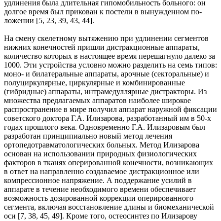
удлинения была длительная гипомобильность больного: он
долгое время был прикован к постели в вынужденном по­
ложении [5, 23, 39, 43, 44].
На смену скелетному вытяжению при удлинении сегментов
нижних конечностей пришли дистракци­онные аппараты,
количество которых в настоящее время перешагнуло далеко за
1000. Эти устройства условно можно разделить на семь типов:
моно- и билатеральные аппараты, арочные (секторальные) и
полуциркулярные, циркулярные и комбинированные
(гибридные) аппараты, интрамедуллярные дистракторы. Из
множества предлагаемых аппаратов наиболее широкое
распространение в мире по­лучил аппарат наружной фиксации
советского доктора Г.А. Илизарова, разработанный им в 50-х
годах прошлого века. Одновременно Г.А. Илизаровым был
разработан принципиально новый метод лечения
ортопедотравматологических больных. Метод Илизарова
основан на использовании природных физи­ологических
факторов в тканях оперированной конечности, возникающих
в ответ на направленно соз­даваемое дистракционное или
компрессионное напряжение. А поддержание усилий в
аппарате в те­чение необходимого времени обеспечивает
возможность дозированной коррекции оперированного
сегмента, включая восстановление длины и биомеханической
оси [7, 38, 45, 49]. Кроме того, остеосин­тез по Илизарову