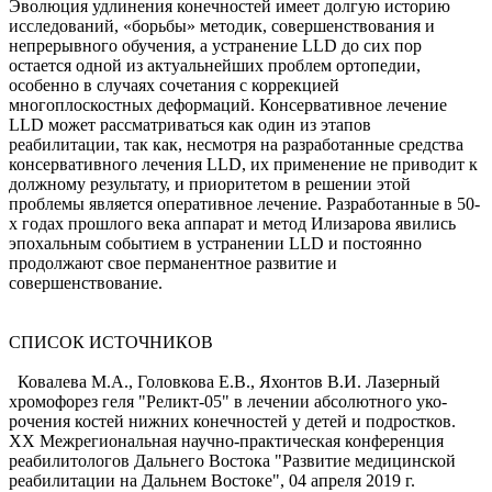
Эволюция удлинения конечностей имеет долгую историю
исследований, «борьбы» методик, совершен­ствования и
непрерывного обучения, а устранение LLD до сих пор
остается одной из актуальнейших проблем ортопедии,
особенно в случаях сочетания с коррекцией
многоплоскостных деформаций. Кон­сервативное лечение
LLD может рассматриваться как один из этапов
реабилитации, так как, несмотря на разработанные средства
консервативного лечения LLD, их применение не приводит к
должному результату, и приоритетом в решении этой
проблемы является оперативное лечение. Разработанные в 50-
х годах прошлого века аппарат и метод Илизарова явились
эпохальным событием в устранении LLD и постоянно
продолжают свое перманентное развитие и
совершенствование.
СПИСОК ИСТОЧНИКОВ
Ковалева М.А., Головкова Е.В., Яхонтов В.И. Лазерный
хромофорез геля "Реликт-05" в лечении абсолютного уко­
рочения костей нижних конечностей у детей и подростков.
XX Межрегиональная научно-практическая конфе­ренция
реабилитологов Дальнего Востока "Развитие медицинской
реабилитации на Дальнем Востоке", 04 апреля 2019 г.