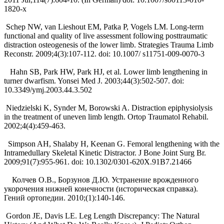
1820-x
Schep NW, van Lieshout EM, Patka P, Vogels LM. Long-term
functional and quality of live assessment following post­traumatic
distraction osteogenesis of the lower limb. Strategies Trauma Limb
Reconstr. 2009;4(3):107-112. doi: 10.1007/ s11751-009-0070-3
Hahn SB, Park HW, Park HJ, et al. Lower limb lengthening in
turner dwarfism. Yonsei Med J. 2003;44(3):502-507. doi:
10.3349/ymj.2003.44.3.502
Niedzielski K, Synder M, Borowski A. Distraction epiphysiolysis
in the treatment of uneven limb length. Ortop Traumatol Rehabil.
2002;4(4):459-463.
Simpson AH, Shalaby H, Keenan G. Femoral lengthening with the
Intramedullary Skeletal Kinetic Distractor. J Bone Joint Surg Br.
2009;91(7):955-961. doi: 10.1302/0301-620X.91B7.21466
Колчев О.В., Борзунов Д.Ю. Устранение врожденного
укорочения нижней конечности (историческая справка).
Гений ортопедии. 2010;(1):140-146.
Gordon JE, Davis LE. Leg Length Discrepancy: The Natural