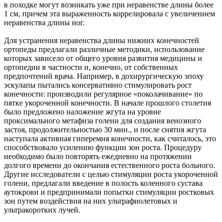
в походке могут возникать уже при неравенстве длины более
1 см, причем эта выраженность коррелировала с увеличением
неравенства длины ног.
Для устранения неравенства длины нижних конечностей
ортопеды предлагали различные методики, использование
которых зависело от общего уровня развития медицины и
ортопедии в частности и, ко­нечно, от собственных
предпочтений врача. Например, в дохирургическую эпоху
эскулапы пытались консервативно стимулировать рост
конечности: производили регулярное «поколачивание» по
пятке укороченной конечности. В начале прошлого столетия
было предложено наложение жгута на уровне
проксимального метафиза голени для создания венозного
застоя, продолжительностью 30 мин., и по­сле снятия жгута
наступала активная гиперемия конечности, как считалось, это
способствовало уси­лению функции зон роста. Процедуру
необходимо было повторять ежедневно на протяжении
долгого времени до окончания естественного роста больного.
Другие исследователи с целью стимуляции роста укороченной
голени, предлагали введение в полость коленного сустава
аутокрови и предпринимали попытки стимуляции ростковых
зон путем воздействия на них ультрафиолетовых и
ультракоротких лучей.