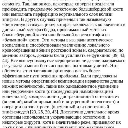
сегмента. Так, например, некоторые хирурги предлагали
производить продольную остеотомию большеберцовой кости
или выполнять перфорацию кортикального слоя вблизи
эпифиза. В других случаях применяли так называемую
«биогенную стимуляцию», которая заключалась во вве­дении в
дистальный метафиз бедра, проксимальный метафиз
большеберцовой кости или большой вертел штифта из
«бульонной» кости. Эти методы вызывали асептическое
воспаление и способство­вали увеличению локального
кровообращения вблизи ростковой зоны и, следовательно, по
мнению авторов, должны были усиливать ее функцию [39, 43,
44]. Все вышеупомянутые мероприятия не давали ожидаемого
результата и могли быть использованы только у детей. Это
обстоятельство заставило ор­топедов искать более
эффективные пути решения проблемы. Были предложены
новые методы опера­тивной компенсации неравенства длины
нижних конечностей, такие как одномоментное удлинение
или укорочение кости (с последующей иммобилизацией
конечности), компрессионно-дистракцион­ный остеосинтез
(внешний, комбинированный и внутренний остеосинтез) и
операции на зонах роста (временный или постоянный
эпифизиодез) [23, 25, 39, 43]. Достаточно длительное время
ортопеды использовали укорачивающие остеотомии, а
некоторые хирурги, хотя и значительно реже, применяют их
до сих пор. Общепринятым считается, что максимальное