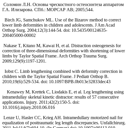
Соломин Л.Н. Основы чрескостного остеосинтеза аппаратом
Г.А. Илизарова. СПб.: МОРСАР АВ; 2005;544.
Birch JG, Samchukov ML. Use of the Ilizarov method to correct
lower limb deformities in children and adolescents. J Am Acad
Orthop Surg. 2004;12(3):144-54. doi: 10.5435/00124635-
200405000-00002
Nakase T, Kitano M, Kawai H, et al. Distraction osteogenesis for
correction of three-dimensional deformities with shortening of lower
limbs by Taylor Spatial Frame. Arch Orthop Trauma Surg.
2009;129(9):1197-1201.
Iobst C. Limb lengthening combined with deformity correction in
children with the Taylor Spatial Frame. J Pediatr Orthop B.
2010;19(6):529-534. doi: 10.1097/BPB.0b013e32833dec43
Kenawey M, Krettek C, Liodakis E, et al. Leg lengthening using
intramedullay skeletal kinetic distractor: results of 57 consecutive
applications. Injury. 2011;42(2):150-5. doi:
10.1016/j.injury.2010.06.016
Lenze U, Hasler CC, Krieg AH. Intramedullary motorized nail for
equalization of posttraumatic leg length discrepancies. Unfallchirurg.
2011 Jul;114(7):604-10. (In German) doi: 10.1007/s00113-010-