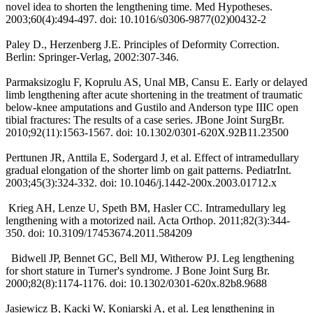
novel idea to shorten the lengthening time. Med Hypotheses.
2003;60(4):494-497. doi: 10.1016/s0306-9877(02)00432-2
Paley D., Herzenberg J.E. Principles of Deformity Correction.
Berlin: Springer-Verlag, 2002:307-346.
Parmaksizoglu F, Koprulu AS, Unal MB, Cansu E. Early or delayed
limb lengthening after acute shortening in the treatment of traumatic
below-knee amputations and Gustilo and Anderson type IIIC open
tibial fractures: The results of a case series. JBone Joint SurgBr.
2010;92(11):1563-1567. doi: 10.1302/0301-620X.92B11.23500
Perttunen JR, Anttila E, Sodergard J, et al. Effect of intramedullary
gradual elongation of the shorter limb on gait patterns. PediatrInt.
2003;45(3):324-332. doi: 10.1046/j.1442-200x.2003.01712.x
Krieg AH, Lenze U, Speth BM, Hasler CC. Intramedullary leg
lengthening with a motorized nail. Acta Orthop. 2011;82(3):344-
350. doi: 10.3109/17453674.2011.584209
Bidwell JP, Bennet GC, Bell MJ, Witherow PJ. Leg lengthening
for short stature in Turner's syndrome. J Bone Joint Surg Br.
2000;82(8):1174-1176. doi: 10.1302/0301-620x.82b8.9688
Jasiewicz B, Kacki W, Koniarski A, et al. Leg lengthening in