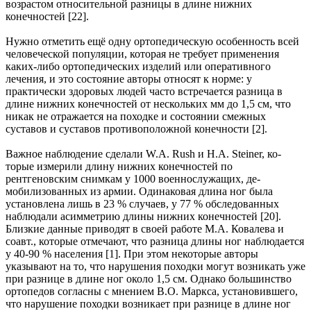
возрастом относительной разницы в длине нижних
конечностей [22].
Нужно отметить ещё одну ортопедическую особенность всей
человеческой популяции, которая не тре­бует применения
каких-либо ортопедических изделий или оперативного
лечения, и это состояние авто­ры относят к норме: у
практически здоровых людей часто встречается разница в
длине нижних конеч­ностей от нескольких мм до 1,5 см, что
никак не отражается на походке и состоянии смежных
суставов и суставов противоположной конечности [2].
Важное наблюдение сделали W.A. Rush и H.A. Steiner, ко­
торые измерили длину нижних конечностей по
рентгеновским снимкам у 1000 военнослужащих, де­
мобилизованных из армии. Одинаковая длина ног была
установлена лишь в 23 % случаев, у 77 % обсле­дованных
наблюдали асимметрию длины нижних конечностей [20].
Близкие данные приводят в своей работе М.А. Ковалева и
соавт., которые отмечают, что разница длины ног наблюдается
у 40-90 % на­селения [1]. При этом некоторые авторы
указывают на то, что нарушения походки могут возникать уже
при разнице в длине ног около 1,5 см. Однако большинство
ортопедов согласны с мнением В.О. Маркса, установившего,
что нарушение походки возникает при разнице в длине ног