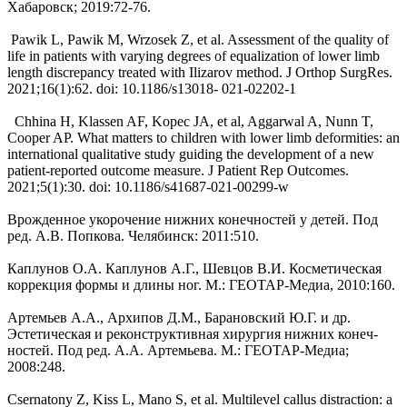
Хабаровск; 2019:72-76.
Pawik L, Pawik M, Wrzosek Z, et al. Assessment of the quality of
life in patients with varying degrees of equalization of lower limb
length discrepancy treated with Ilizarov method. J Orthop SurgRes.
2021;16(1):62. doi: 10.1186/s13018- 021-02202-1
Chhina H, Klassen AF, Kopec JA, et al, Aggarwal A, Nunn T,
Cooper AP. What matters to children with lower limb deformities: an
international qualitative study guiding the development of a new
patient-reported outcome measure. J Patient Rep Outcomes.
2021;5(1):30. doi: 10.1186/s41687-021-00299-w
Врожденное укорочение нижних конечностей у детей. Под
ред. А.В. Попкова. Челябинск: 2011:510.
Каплунов О.А. Каплунов А.Г., Шевцов В.И. Косметическая
коррекция формы и длины ног. М.: ГЕОТАР-Медиа, 2010:160.
Артемьев А.А., Архипов Д.М., Барановский Ю.Г. и др.
Эстетическая и реконструктивная хирургия нижних конеч­
ностей. Под ред. А.А. Артемьева. М.: ГЕОТАР-Медиа;
2008:248.
Csernatony Z, Kiss L, Mano S, et al. Multilevel callus distraction: a