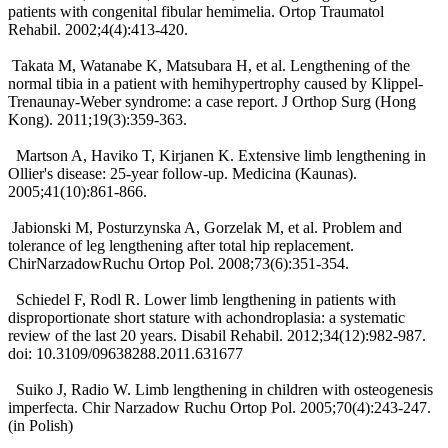
patients with congenital fibular hemimelia. Ortop Traumatol
Rehabil. 2002;4(4):413-420.
Takata M, Watanabe K, Matsubara H, et al. Lengthening of the
normal tibia in a patient with hemihypertrophy caused by Klippel-
Trenaunay-Weber syndrome: a case report. J Orthop Surg (Hong
Kong). 2011;19(3):359-363.
Martson A, Haviko T, Kirjanen K. Extensive limb lengthening in
Ollier's disease: 25-year follow-up. Medicina (Kaunas).
2005;41(10):861-866.
Jabionski M, Posturzynska A, Gorzelak M, et al. Problem and
tolerance of leg lengthening after total hip replacement.
ChirNarzadowRuchu Ortop Pol. 2008;73(6):351-354.
Schiedel F, Rodl R. Lower limb lengthening in patients with
disproportionate short stature with achondroplasia: a systematic
review of the last 20 years. Disabil Rehabil. 2012;34(12):982-987.
doi: 10.3109/09638288.2011.631677
Suiko J, Radio W. Limb lengthening in children with osteogenesis
imperfecta. Chir Narzadow Ruchu Ortop Pol. 2005;70(4):243-247.
(in Polish)