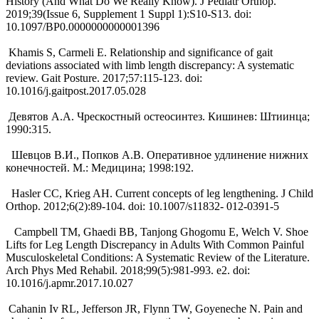
History (And What Do We Really Know). J Pediatr Orthop.
2019;39(Issue 6, Supplement 1 Suppl 1):S10-S13. doi:
10.1097/BP0.0000000000001396
Khamis S, Carmeli E. Relationship and significance of gait
deviations associated with limb length discrepancy: A systematic
review. Gait Posture. 2017;57:115-123. doi:
10.1016/j.gaitpost.2017.05.028
Девятов А.А. Чрескостный остеосинтез. Кишинев: Штиинца;
1990:315.
Шевцов В.И., Попков А.В. Оперативное удлинение нижних
конечностей. М.: Медицина; 1998:192.
Hasler CC, Krieg AH. Current concepts of leg lengthening. J Child
Orthop. 2012;6(2):89-104. doi: 10.1007/s11832- 012-0391-5
Campbell TM, Ghaedi BB, Tanjong Ghogomu E, Welch V. Shoe
Lifts for Leg Length Discrepancy in Adults With Common Painful
Musculoskeletal Conditions: A Systematic Review of the Literature.
Arch Phys Med Rehabil. 2018;99(5):981-993. e2. doi:
10.1016/j.apmr.2017.10.027
Cahanin Iv RL, Jefferson JR, Flynn TW, Goyeneche N. Pain and