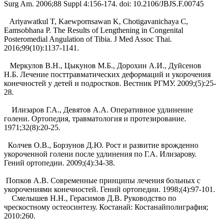
Surg Am. 2006;88 Suppl 4:156-174. doi: 10.2106/JBJS.F.00745
Ariyawatkul T, Kaewpornsawan K, Chotigavanichaya C,
Eamsobhana P. The Results of Lengthening in Congenital
Posteromedial Angulation of Tibia. J Med Assoc Thai.
2016;99(10):1137-1141.
Меркулов В.Н., Цыкунов М.Б., Дорохин А.И., Дуйсенов
Н.Б. Лечение посттравматических деформаций и укоро­чения
конечностей у детей и подростков. Вестник РГМУ. 2009;(5):25-
28.
Илизаров Г.А., Девятов А.А. Оперативное удлинение
голени. Ортопедия, травматология и протезирование.
1971;32(8):20-25.
Колчев О.В., Борзунов Д.Ю. Рост и развитие врожденно
укороченной голени после удлинения по Г.А. Илизарову.
Гений ортопедии. 2009;(4):34-38.
Попков А.В. Современные принципы лечения больных с
укорочениями конечностей. Гений ортопедии. 1998;(4):97-101.
Смелышев Н.Н., Герасимов Д.В. Руководство по
чрескостному остеосинтезу. Костанай: Костанайполиграфия;
2010:260.