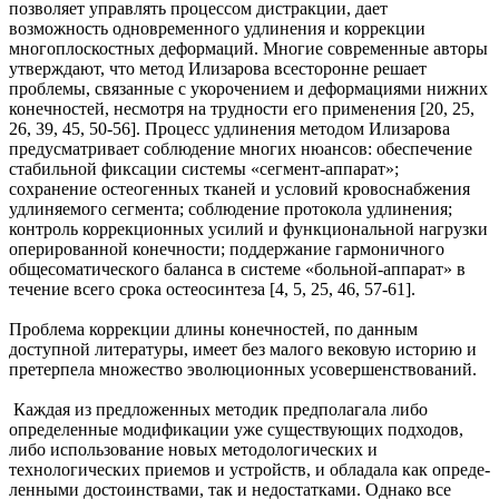
позволяет управлять процессом дистракции, дает
возможность одновременного уд­линения и коррекции
многоплоскостных деформаций. Многие современные авторы
утверждают, что метод Илизарова всесторонне решает
проблемы, связанные с укорочением и деформациями нижних
конечностей, несмотря на трудности его применения [20, 25,
26, 39, 45, 50-56]. Процесс удлинения ме­тодом Илизарова
предусматривает соблюдение многих нюансов: обеспечение
стабильной фиксации системы «сегмент-аппарат»;
сохранение остеогенных тканей и условий кровоснабжения
удлиняемого сегмента; соблюдение протокола удлинения;
контроль коррекционных усилий и функциональной на­грузки
оперированной конечности; поддержание гармоничного
общесоматического баланса в систе­ме «больной-аппарат» в
течение всего срока остеосинтеза [4, 5, 25, 46, 57-61].
Проблема коррекции длины конечностей, по данным
доступной литературы, имеет без малого веко­вую историю и
претерпела множество эволюционных усовершенствований.
Каждая из предложенных методик предполагала либо
определенные модификации уже существующих подходов,
либо исполь­зование новых методологических и
технологических приемов и устройств, и обладала как опреде­
ленными достоинствами, так и недостатками. Однако все