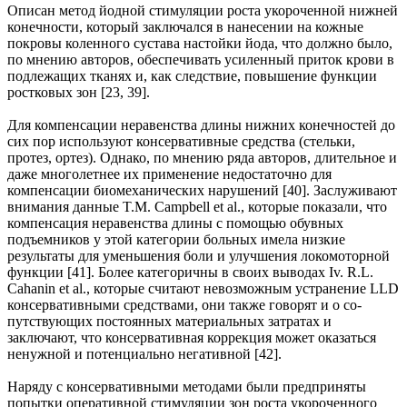
Описан метод йодной стимуляции роста укороченной нижней
конечности, который заключал­ся в нанесении на кожные
покровы коленного сустава настойки йода, что должно было,
по мнению авторов, обеспечивать усиленный приток крови в
подлежащих тканях и, как следствие, повышение функции
ростковых зон [23, 39].
Для компенсации неравенства длины нижних конечностей до
сих пор используют консервативные средства (стельки,
протез, ортез). Однако, по мнению ряда авторов, длительное и
даже многолетнее их применение недостаточно для
компенсации биомеханических нарушений [40]. Заслуживают
вни­мания данные T.M. Campbell et al., которые показали, что
компенсация неравенства длины с помо­щью обувных
подъемников у этой категории больных имела низкие
результаты для уменьшения боли и улучшения локомоторной
функции [41]. Более категоричны в своих выводах Iv. R.L.
Cahanin et al., ко­торые считают невозможным устранение LLD
консервативными средствами, они также говорят и о со­
путствующих постоянных материальных затратах и
заключают, что консервативная коррекция может оказаться
ненужной и потенциально негативной [42].
Наряду с консервативными методами были предприняты
попытки оперативной стимуляции зон ро­ста укороченного