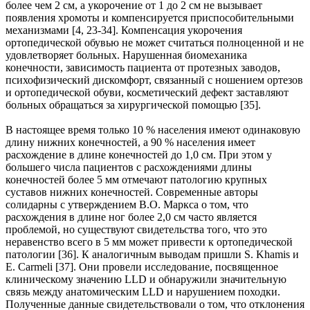
более чем 2 см, а укоро­чение от 1 до 2 см не вызывает
появления хромоты и компенсируется приспособительными
механиз­мами [4, 23-34]. Компенсация укорочения
ортопедической обувью не может считаться полноценной и не
удовлетворяет больных. Нарушенная биомеханика
конечности, зависимость пациента от протез­ных заводов,
психофизический дискомфорт, связанный с ношением ортезов
и ортопедической обуви, косметический дефект заставляют
больных обращаться за хирургической помощью [35].
В настоящее время только 10 % населения имеют одинаковую
длину нижних конечностей, а 90 % насе­ления имеет
расхождение в длине конечностей до 1,0 см. При этом у
большего числа пациентов с рас­хождениями длины
конечностей более 5 мм отмечают патологию крупных
суставов нижних конечно­стей. Современные авторы
солидарны с утверждением В.О. Маркса о том, что
расхождения в длине ног более 2,0 см часто является
проблемой, но существуют свидетельства того, что это
неравенство всего в 5 мм может привести к ортопедической
патологии [36]. К аналогичным выводам пришли S. Khamis и
E. Carmeli [37]. Они провели исследование, посвященное
клиническому значению LLD и обнаружили значительную
связь между анатомическим LLD и нарушением походки.
Полученные данные свиде­тельствовали о том, что отклонения