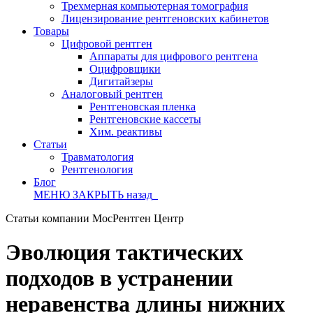
Трехмерная компьютерная томография
Лицензирование рентгеновских кабинетов
Товары
Цифровой рентген
Аппараты для цифрового рентгена
Оцифровщики
Дигитайзеры
Аналоговый рентген
Рентгеновская пленка
Рентгеновские кассеты
Хим. реактивы
Статьи
Травматология
Рентгенология
Блог
МЕНЮ
ЗАКРЫТЬ
назад
Статьи компании МосРентген Центр
Эволюция тактических
подходов в устранении
неравенства длины нижних