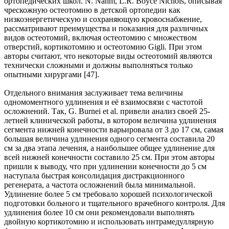
ортопедических школ. N. Nahm, L.R. Boyce Nichols, описывая
чрескожную остеотомию в детской ортопедии как
низкоэнергетическую и сохраняющую кровоснабжение,
рассматривают преимущества и показания для различных
видов остеотомий, вклю­чая остеотомию с множеством
отверстий, кортикотомию и остеотомию Gigli. При этом
авторы счита­ют, что некоторые виды остеотомий являются
технически сложными и должны выполняться только
опытными хирургами [47].
Отдельного внимания заслуживает тема величины
одномоментного удлинения и её взаимосвязи с ча­стотой
осложнений. Так, G. Burnei et al. привели анализ своей 25-
летней клинической работы, в кото­ром величина удлинения
сегмента нижней конечности варьировала от 3 до 17 см, самая
большая вели­чина удлинения одного сегмента составила 20
см за два этапа лечения, а наибольшее общее удлинение для
всей нижней конечности составило 25 см. При этом авторы
пришли к выводу, что при удлинении конечности до 5 см
наступала быстрая консолидация дистракционного
регенерата, а частота осложне­ний была минимальной.
Удлинение более 5 см требовало хорошей психологической
подготовки боль­ного и тщательного врачебного контроля. Для
удлинения более 10 см они рекомендовали выполнять
двойную кортикотомию и использовать интрамедуллярную