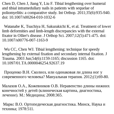
Chen D, Chen J, Jiang Y, Liu F. Tibial lengthening over humeral
and tibial intramedullary nails in patients with sequelae of
poliomyelitis: a comparative study. Int Orthop. 2011;35(6):935-940.
doi: 10.1007/s00264-010-1032-6
Watanabe K, Tsuchiya H, Sakurakichi K, et al. Treatment of lower
limb deformities and limb-length discrepancies with the external
fixator in Ollier's disease. J Orthop Sci. 2007;12(5):471-475. doi:
10.1007/s00776-007-1163-9
Wu CC, Chen WJ. Tibial lengthening: technique for speedy
lengthening by external fixation and secondary internal fixation. J
Trauma. 2003 Jun;54(6):1159-1165; discussion 1165. doi:
10.1097/01.TA.0000046254.92637.19
Проценко В.Н. Сколиоз, или одинаковая ли длина ног у
современного человека? Мануальная терапия. 2012;(1):69-80.
Малахов О.А., Кожевников О.В. Неравенство длины нижних
конечностей у детей (клиническая картина, диагно­стика,
лечение). М.: Медицина; 2008:365.
Маркс В.О. Ортопедическая диагностика. Минск, Наука и
техника; 1978:511.