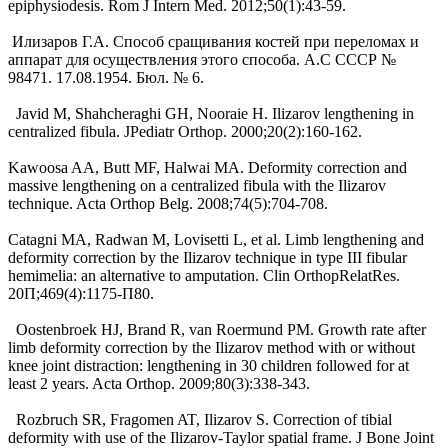
epiphysiodesis. Rom J Intern Med. 2012;50(1):43-59.
Илизаров Г.А. Способ сращивания костей при переломах и
аппарат для осуществления этого способа. А.С СССР №
98471. 17.08.1954. Бюл. № 6.
Javid M, Shahcheraghi GH, Nooraie H. Ilizarov lengthening in
centralized fibula. JPediatr Orthop. 2000;20(2):160-162.
Kawoosa AA, Butt MF, Halwai MA. Deformity correction and
massive lengthening on a centralized fibula with the Ilizarov
technique. Acta Orthop Belg. 2008;74(5):704-708.
Catagni MA, Radwan M, Lovisetti L, et al. Limb lengthening and
deformity correction by the Ilizarov technique in type III fibular
hemimelia: an alternative to amputation. Clin OrthopRelatRes.
20П;469(4):1175-П80.
Oostenbroek HJ, Brand R, van Roermund PM. Growth rate after
limb deformity correction by the Ilizarov method with or without
knee joint distraction: lengthening in 30 children followed for at
least 2 years. Acta Orthop. 2009;80(3):338-343.
Rozbruch SR, Fragomen AT, Ilizarov S. Correction of tibial
deformity with use of the Ilizarov-Taylor spatial frame. J Bone Joint