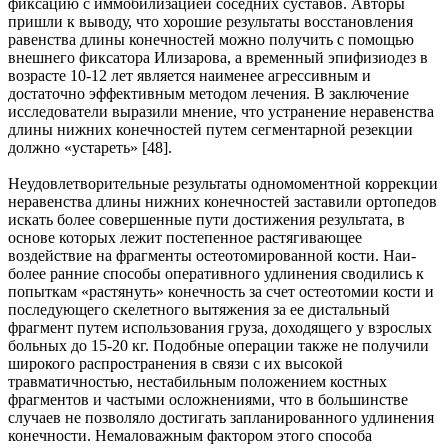
фиксацию с иммобилизацией соседних суставов. Авторы
пришли к выводу, что хорошие результаты восстановления
равенства длины конеч­ностей можно получить с помощью
внешнего фиксатора Илизарова, а временный эпифизиодез в
воз­расте 10-12 лет является наименее агрессивным и
достаточно эффективным методом лечения. В за­ключение
исследователи выразили мнение, что устранение неравенства
длины нижних конечностей путем сегментарной резекции
должно «устареть» [48].
Неудовлетворительные результаты одномоментной коррекции
неравенства длины нижних конеч­ностей заставили ортопедов
искать более совершенные пути достижения результата, в
основе кото­рых лежит постепенное растягивающее
воздействие на фрагменты остеотомированной кости. Наи­
более ранние способы оперативного удлинения сводились к
попыткам «растянуть» конечность за счет остеотомии кости и
последующего скелетного вытяжения за ее дистальный
фрагмент путем ис­пользования груза, доходящего у взрослых
больных до 15-20 кг. Подобные операции также не полу­чили
широкого распространения в связи с их высокой
травматичностью, нестабильным положением костных
фрагментов и частыми осложнениями, что в большинстве
случаев не позволяло достигать запланированного удлинения
конечности. Немаловажным фактором этого способа