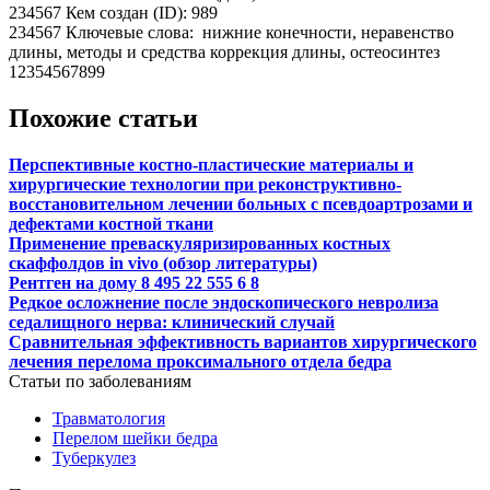
234567 Кем создан (ID): 989
234567 Ключевые слова: нижние конечности, неравенство
длины, методы и средства коррекция длины, осте­осинтез
12354567899
Похожие статьи
Перспективные костно-пластические материалы и
хирургические технологии при реконструктивно-
восстановительном лечении больных с псевдоартрозами и
дефектами костной ткани
Применение преваскуляризированных костных
скаффолдов in vivo (обзор литературы)
Рентген на дому 8 495 22 555 6 8
Редкое осложнение после эндоскопического невролиза
седалищного нерва: клинический случай
Сравнительная эффективность вариантов хирургического
лечения перелома проксимального отдела бедра
Статьи по заболеваниям
Травматология
Перелом шейки бедра
Туберкулез