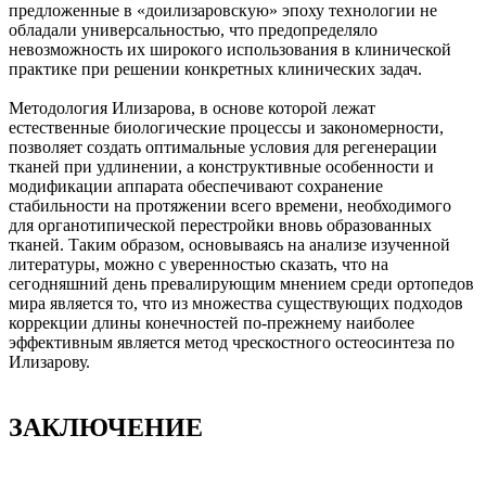
предложенные в «доилизаровскую» эпоху технологии не
обладали универсальностью, что предопределяло
невозможность их широкого исполь­зования в клинической
практике при решении конкретных клинических задач.
Методология Или­зарова, в основе которой лежат
естественные биологические процессы и закономерности,
позволяет создать оптимальные условия для регенерации
тканей при удлинении, а конструктивные особенно­сти и
модификации аппарата обеспечивают сохранение
стабильности на протяжении всего времени, необходимого
для органотипической перестройки вновь образованных
тканей. Таким образом, осно­вываясь на анализе изученной
литературы, можно с уверенностью сказать, что на
сегодняшний день превалирующим мнением среди ортопедов
мира является то, что из множества существующих подхо­дов
коррекции длины конечностей по-прежнему наиболее
эффективным является метод чрескостного остеосинтеза по
Илизарову.
ЗАКЛЮЧЕНИЕ