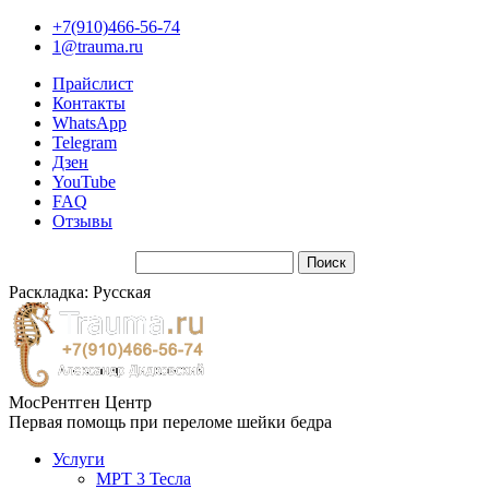
+7(910)466-56-74
1@trauma.ru
Прайслист
Контакты
WhatsApp
Telegram
Дзен
YouTube
FAQ
Отзывы
Раскладка: Русская
МосРентген Центр
Первая помощь при переломе шейки бедра
Услуги
МРТ 3 Тесла