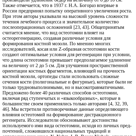
Также отмечает­ся, что в 1937 г. Н.А. Богораз впервые в
России предпринял попытку оперативного увеличения роста.
При этом авторы указывали на высокий уровень сложности
течения лечебного процесса и значитель­ное количество
послеоперационных осложнений [23, 43]. Общепринятым
считается мнение, что вид остеотомии влияет на
остеорегенерацию, создавая различные условия для
формирования костной мозоли. По мнению многих
исследователей, косая или Z-образная остеотомии кости
создают опти­мальные условия для регенерации при условии,
что длина остеотомии превышает предполагаемое уд­линение
на величину от 2 до 5 см. Для улучшения пространственной
ориентации костных фрагментов, влияющей на прочность
костной мозоли, ортопеды стали использовать сложные
сечения кости (поли­гональные и фигурные), которые были не
только трудновыполнимыми, но и высокотравматичными.
Предложено более 40 различных способов остеотомии,
включая ряд ступенчатых и «языкообразных», которые в
большинстве своем применялись только авторами [4, 32, 39,
46]. Мы встретили противоречи­вые данные определяющего
влияния остеотомий на формирование дистракционного
регенерата. Ис­следователи обосновывают достоинства
используемого ими вида остеотомии, исходя из личных пред­
почтений, сложившихся национальных традиций и