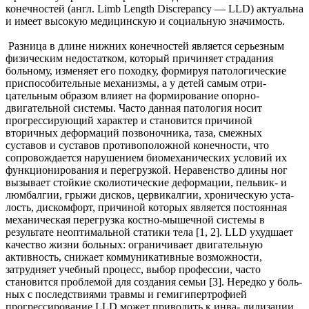
конечностей (англ. Limb Length Discrepancy — LLD) актуальна
и имеет высокую медицинскую и социальную значимость.
Разница в длине нижних конеч­ностей является серьезным
физическим недостатком, который причиняет страдания
больному, из­меняет его походку, формируя патологические
приспособительные механизмы, а у детей самым отри­
цательным образом влияет на формирование опорно-
двигательной системы. Часто данная патология носит
прогрессирующий характер и становится причиной
вторичных деформаций позвоночника, таза, смежных
суставов и суставов противоположной конечности, что
сопровождается нарушением биоме­ханических условий их
функционирования и перегрузкой. Неравенство длины ног
вызывает стойкие сколиотические деформации, пельвик- и
люмбалгии, грыжи дисков, цервикалгии, хроническую уста­
лость, дискомфорт, причиной которых является постоянная
механическая перегрузка костно-мышеч­ной системы в
результате неоптимальной статики тела [1, 2]. LLD ухудшает
качество жизни больных: ограничивает двигательную
активность, снижает коммуникативные возможности,
затрудняет учеб­ный процесс, выбор профессии, часто
становится проблемой для создания семьи [3]. Нередко у боль­
ных с последствиями травмы и гемигипертрофией
прогрессирование LLD может приводить к инва- лидизации