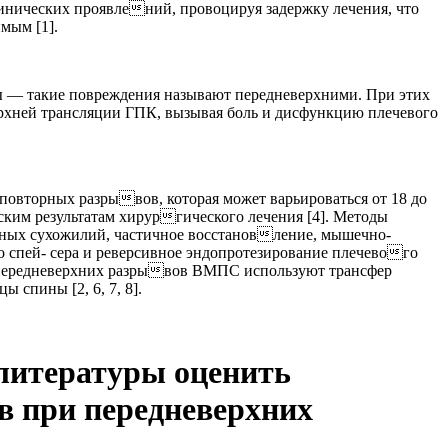
инических проявлений, провоцируя задержку лечения, что
мым [1].
— такие повреждения называют передневерхними. При этих
рхней трансляции ГПК, вызывая боль и дисфункцию плечевого
овторных разрывов, которая может варьироваться от 18 до
ским результатам хирургического лечения [4]. Методы
ных сухожилий, частичное восстановление, мышечно-
 спей- сера и реверсивное эндопротезирование плечевого
я передневерхних разрывов ВМПС используют трансфер
спины [2, 6, 7, 8].
литературы оценить
 при передневерхних