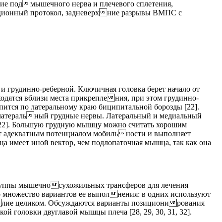
ение подмышечного нерва и плечевого сплетения,
ационный протокол, задневерхние разрывы ВМПС с
 и грудинно-реберной. Ключичная головка берет начало от
сходятся вблизи места прикрепления, при этом грудинно-
пится по латеральному краю биципитальной борозды [22].
 латеральный грудные нервы. Латеральный и медиальный
 [22]. Большую грудную мышцу можно считать хорошим
ет адекватным потенциалом мобильности и выполняет
 имеет иной вектор, чем подлопаточная мышца, так как она
группы мышечносухожильных трансферов для лечения
но множество вариантов ее выполнения: в одних используют
лие целиком. Обсуждаются варианты позиционирования
головки двуглавой мышцы плеча [28, 29, 30, 31, 32].