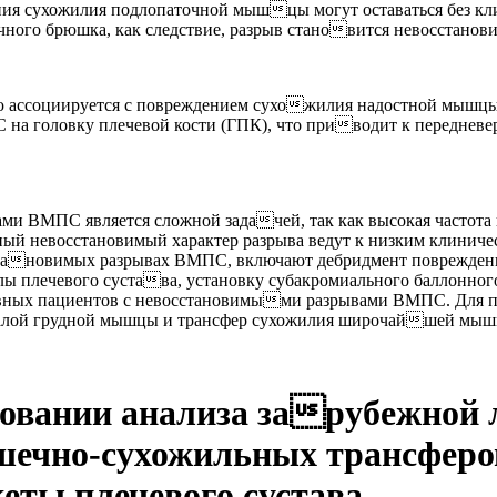
ения сухожилия подлопаточной мышцы могут оставаться без кл
ного брюшка, как следствие, разрыв становится невосстанови
ассоциируется с повреждением сухожилия надостной мышцы 
а головку плечевой кости (ГПК), что приводит к передневе
и ВМПС является сложной задачей, так как высокая частота п
ный невосстановимый характер разрыва ведут к низким клиниче
сстановимых разрывах ВМПС, включают дебридмент поврежден
ы плечевого сустава, установку субакромиального баллонного
активных пациентов с невосстановимыми разрывами ВМПС. Дл
лой грудной мышцы и трансфер сухожилия широчайшей мышцы 
новании анализа зарубежной 
чно-сухожильных трансферов
ты плечевого сустава.