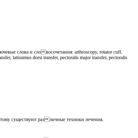
лючевые
слова
и
сло

восочетания
:
arthroscopy, rotator cuff,
ansfer, latissimus dorsi transfer, pectoralis major transfer, pectoralis
этому существуют различные техники лечения.