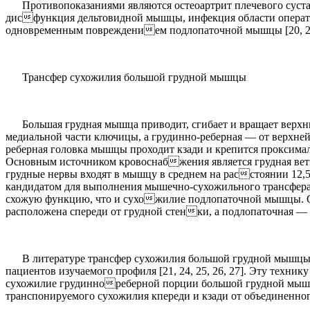
Противопоказаниями являются остеоартрит плечевого суста
дисфункция дельтовидной мышцы, инфекция области операт
одновременным повреждением подлопаточной мышцы [20, 21, 
Трансфер сухожилия большой грудной мышцы
Большая грудная мышца приводит, сгибает и вращает верхн
медиальной части ключицы, а грудинно-реберная — от верхней 
реберная головка мышцы проходит кзади и крепится проксимал
Основным источником кровоснабжения является грудная вет
грудные нервы входят в мышцу в среднем на расстоянии 12,
кандидатом для выполнения мышечно-сухожильного трансфера
схожую функцию, что и сухожилие подлопаточной мышцы. Од
расположена спереди от грудной стенки, а подлопаточная — к
В литературе трансфер сухожилия большой грудной мышц
пациентов изучаемого профиля [21, 24, 25, 26, 27]. Эту техни
сухожилие грудиннореберной порции большой грудной мыш
транспонируемого сухожилия кпереди и кзади от объединенно