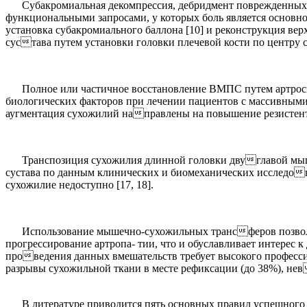
Субакромиальная декомпрессия, дебридмент поврежденны
функциональными запросами, у которых боль является основн
установка субакромиального баллона [10] и реконструкция ве
сустава путем установки головки плечевой кости по центру 
Полное или частичное восстановление ВМПС путем артроск
биологических факторов при лечении пациентов с массивными 
аугментация сухожилий направлены на повышение резистент
Транспозиция сухожилия длинной головки двуглавой мыш
сустава по данным клинических и биомеханических исследов
сухожилие недоступно [17, 18].
Использование мышечно-сухожильных трансферов позволяе
прогрессирование артропа- тии, что и обуславливает интерес
проведения данных вмешательств требует высокого професси
разрывы сухожильной ткани в месте рефиксации (до 38%), нев
В литературе приводится пять основных правил успешног