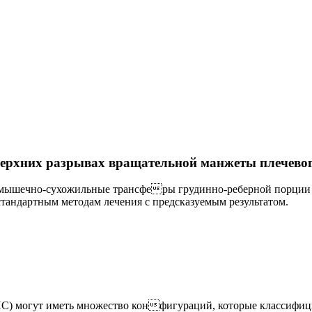
ерхних разрывах вращательной манжеты плечевого
и мышечно-сухожильные трансферы грудинно-реберной порции
андартным методам лечения с предсказуемым результатом.
) могут иметь множество конфигураций, которые классифици