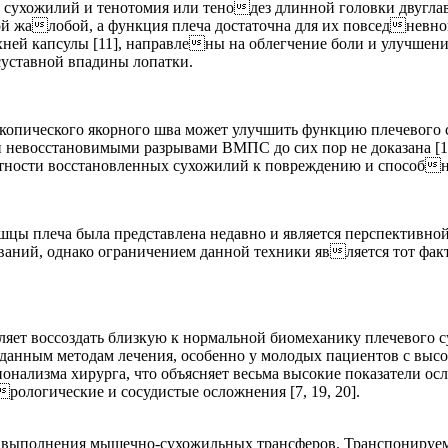
х сухожилий и тенотомия или тенодез длинной головки двугл
ой жалобой, а функция плеча достаточна для их повседневно
рхней капсулы [11], направлены на облегчение боли и улучшен
суставной впадины лопатки.
опического якорного шва может улучшить функцию плечевого с
невосстановимыми разрывами ВМПС до сих пор не доказана [13, 
ности восстановленных сухожилий к повреждению и способнос
цы плеча была представлена недавно и является перспективно
аний, однако ограничением данной техники является тот факт
т воссоздать близкую к нормальной биомеханику плечевого сус
 к данным методам лечения, особенно у молодых пациентов с в
онализма хирурга, что объясняет весьма высокие показатели о
рологические и сосудистые осложнения [7, 19, 20].
о выполнения мышечно-сухожильных трансферов. Транспонируе