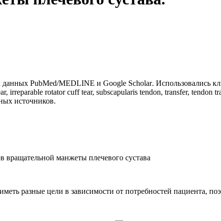
ах данных
PubMed
/
MEDLINE
и
Google
Scholar
. Использовались
к
ear, irreparable rotator cuff tear, subscapularis tendon, transfer, tendon tr
тных источников.
в вращательной манжеты плечевого сустава
еть разные цели в зависимости от потребностей пациента, по