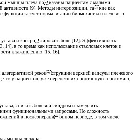
авой мышцы плеча показаны пациентам с малыми
й активности [9]. Методы интерпозиции, такие как
ие функции за счет нормализации биомеханики плечевого
устава и контролировать боль [12]. Эффективность
14], в то время как использование стволовых клеток и
ти к заживлению [15, 16].
й альтернативой реконструкции верхней капсулы плечевого
, что у пациентов, уже перенесших спонтанную тенотомию,
тава, снизить болевой синдром и замедлить
ысокими функциональными запросами. Но сложность
сложнений в послеоперационном периоде, в том числе
мая мышца должна: