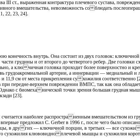
ва III ст., выраженная контрактура плечевого сустава, поврежд
ивного вмешательства, невозможность соблюдать послеопер
22, 23, 24].
юю конечность внутрь. Она состоит из двух головок: ключичной
части грудины и от второго до четвертого ребер. Две головки 
ьно, а ключичная головка проходит более поверхностно и кре
вь грудоакромиальной артерии, а иннервации — медиальный и
5 и 11,9 см от места прикрепления сухожилия соответственно
 при передне-верхнем повреждении ВМПС, так как она облада
нако с биомеханической точки зрения большая грудная мышца
зади [23].
ы считается наиболее распространенным вмешательством из 
ку впервые предложил С.
Gerber
в 1996 г., после чего было описа
цы, в других — ключичной порции, в третьих — все сухожи
го сухожилия клювовидноплечевой мышцы и сухожилия короткой 