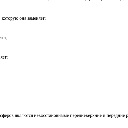
 которую она заменяет;
яет;
яет;
феров являются невосстановимые передневерхние и передние