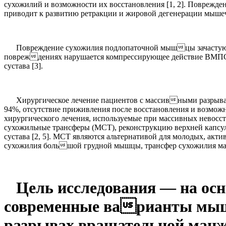
сухожилий и возможности их восстановления [1, 2]. Поврежд
приводит к развитию ретракции и жировой дегенерации мышеч
Повреждение сухожилия подлопаточной мышцы зачастую 
повреждениях нарушается компрессирующее действие ВМПС н
сустава [3].
Хирургическое лечение пациентов с массивными разрывам
94%, отсутствие приживления после восстановления и возмож
хирургического лечения, используемые при массивных нево
сухожильные трансферы (МСТ), реконструкцию верхней капсул
сустава [2, 5]. МСТ являются альтернативой для молодых, 
сухожилия большой грудной мышцы, трансфер сухожилия ма
Цель исследования — на ос
современные варианты мыше
разрывах вращательной манже