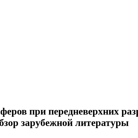
феров при передневерхних ра
обзор зарубежной литературы