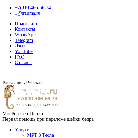
+7(910)466-56-74
1@trauma.ru
Прайслист
Контакты
WhatsApp
Telegram
Дзен
YouTube
FAQ
Отзывы
Раскладка: Русская
МосРентген Центр
Первая помощь при переломе шейки бедра
Услуги
МРТ 3 Тесла