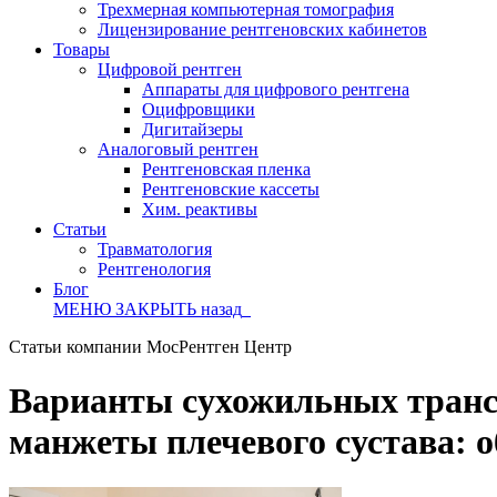
Трехмерная компьютерная томография
Лицензирование рентгеновских кабинетов
Товары
Цифровой рентген
Аппараты для цифрового рентгена
Оцифровщики
Дигитайзеры
Аналоговый рентген
Рентгеновская пленка
Рентгеновские кассеты
Хим. реактивы
Статьи
Травматология
Рентгенология
Блог
МЕНЮ
ЗАКРЫТЬ
назад
Статьи компании МосРентген Центр
Варианты сухожильных транс
манжеты плечевого сустава: 