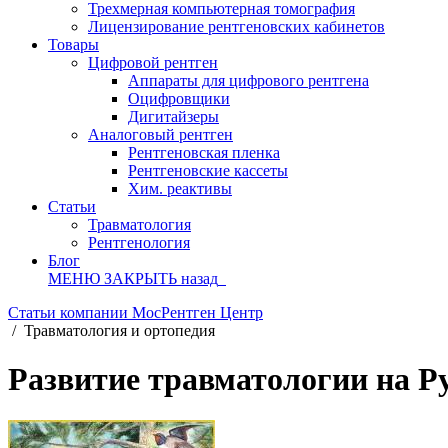
Трехмерная компьютерная томография
Лицензирование рентгеновских кабинетов
Товары
Цифровой рентген
Аппараты для цифрового рентгена
Оцифровщики
Дигитайзеры
Аналоговый рентген
Рентгеновская пленка
Рентгеновские кассеты
Хим. реактивы
Статьи
Травматология
Рентгенология
Блог
МЕНЮ
ЗАКРЫТЬ
назад
Статьи компании МосРентген Центр
/
Травматология и ортопедия
Развитие травматологии на Р