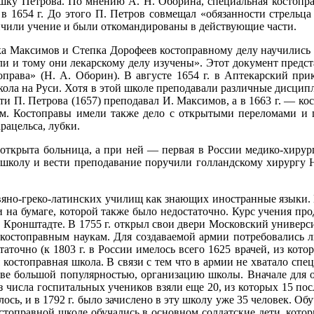
ушку Петрова. По мнению А. Н. Оборина, специальная костопра
 1654 г. До этого П. Петров со­вмещал «обязанности стрельца
нчили учение и были откомандированы в действующие части.
шка Максимов и Степка Дорофеев костоправному делу научились у
ли и тому они лекарскому делу изучены». Этот документ предста
оправа» (Н. А. Оборин). В августе 1654 г. в Аптекарский прик
школа на Руси. Хотя в этой школе преподавали различные дисцип
и П. Петрова (1657) преподавал И. Максимов, а в 1663 г. — ко
м. Костоправы имели также дело с открытыми переломами и п
рацельса, лубки.
а от­крыта больница, а при ней — первая в России медико-хиру
ь школу и вести преподавание поручили голландскому хирургу 
яно-греко-латинских училищ как знающих иностранные языки. 
а бумаге, которой также было недостаточно. Курс учения продол
в Кронштадте. В 1755 г. открыл свои двери Московский университ
 костоправным наукам. Для создавае­мой армии потребовались л
очно (к 1803 г. в России имелось всего 1625 врачей, из котор
костоправная школа. В связи с тем что в армии не хватало спе
ве большой популярностью, организацию школы. Вначале для об
з числа госпитальных учеников взяли еще 20, из которых 15 п
сь, и в 1792 г. было зачислено в эту школу уже 35 человек. Обу
топравной школе обучались в основном солдатские дети, которы