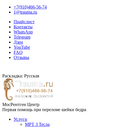
+7(910)466-56-74
1@trauma.ru
Прайслист
Контакты
WhatsApp
Telegram
Дзен
YouTube
FAQ
Отзывы
Раскладка: Русская
МосРентген Центр
Первая помощь при переломе шейки бедра
Услуги
МРТ 3 Тесла