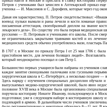
приказ найти в Москве и прислать в ставку костоправа Перв
Петров с учениками был зачислен в Аптекарский приказ еще в
ученика — И. Максимов и С. Дорофеев, которые через год око
Давая им характеристику, П. Петров свидетель­ствовал: «Ива
воевод: пульки вымали и раны лечили и кости ломаные прави­
письменная аттестация, своеобразный диплом на звание кост
лекарского дела». По существу это была первая медицинская 
русскими — П. Петровым и уче­никами его школы. После смерт
не ограничивалась закрытыми травмами костей и их лечение
медицинских средств обычно употреблялись мази, пластырь Па
В 1707 г. в Москве по приказу Петра I от 25 мая 1706 г. был
пристойном месте, для лечения болящих людей». Возглавлят
который неоднократно посещал и сам Петр I.
Большинство первых учащиеся были набраны из учеников слав
каждое занятие свинцовыми палочками или гусиными перьями н
хирургическая школа в С.-Петербурге, а несколько позднее — 
Здесь наряду с изучением специ­альных дисциплин обучали и
выпускаемых медико-хирургической школой, было явно недостат
половине XVIII века в Москве была организована специальная 
поручила костоправу Никите Иванову, пользующемуся в Моск
подготовки; уже в следующем наборе в костоправную школу и
подлекарей в армию. В дальнейшем число учеников увеличивало
было регламентировано и некоторые обучались 8—11 лет. В кос