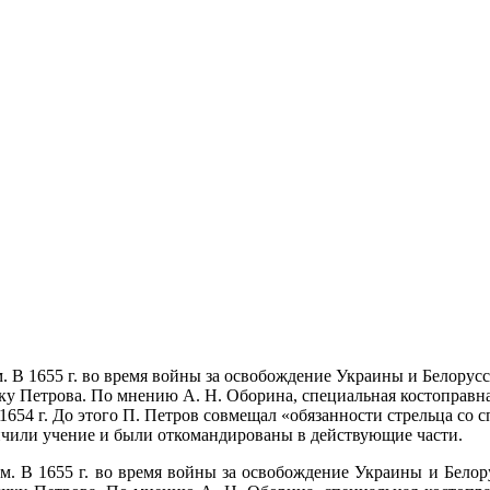
. В 1655 г. во время войны за освобождение Украины и Белорус
ку Петрова. По мнению А. Н. Оборина, специальная костоправна
654 г. До этого П. Петров со­вмещал «обязанности стрельца со с
нчили учение и были откомандированы в действующие части.
м. В 1655 г. во время войны за освобождение Украины и Белор