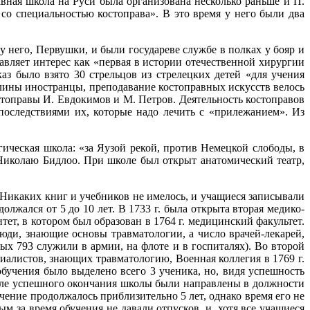
вная школа на Руси была организована несколько раньше и П.
 со специальностью костоправа». В это время у него были два
 него, Первушки, и были государеве службе в полках у бояр и
вля­ет интерес как «первая в истории отечественной хирургии
аз было взято 30 стрельцов из стрелецких детей «для учения
лины иностранцы, преподава­ние костоправных искусств велось
стоправы И. Евдокимов и М. Петров. Деятельность костоправов
оследствиями их, которые надо лечить с «прилежани­ем». Из
ргическая школа: «за Яузой рекой, против Немецкой слободы, в
Николаю Бидлоо. При школе был открыт анатомический театр,
Никаких книг и учебников не имелось, и учащиеся записывали
жался от 5 до 10 лет. В 1733 г. была открыта вторая медико-
ет, в котором был образован в 1764 г. медицинский факультет.
юди, знающие основы травматологии, а число врачей-лекарей,
ых 793 служили в армии, на флоте и в госпита­лях). Во второй
циалистов, знающих травматологию, Военная коллегия в 1769 г.
учения было выделено всего 3 ученика, но, видя успешность
осле успешного окончания школы были направлены в должности
чение продолжалось приблизительно 5 лет, однако время его не
м за время обучения не давали отпусков, и, хотя все учащиеся