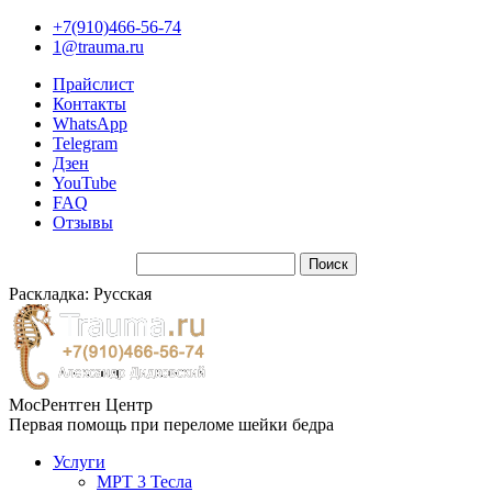
+7(910)466-56-74
1@trauma.ru
Прайслист
Контакты
WhatsApp
Telegram
Дзен
YouTube
FAQ
Отзывы
Раскладка: Русская
МосРентген Центр
Первая помощь при переломе шейки бедра
Услуги
МРТ 3 Тесла