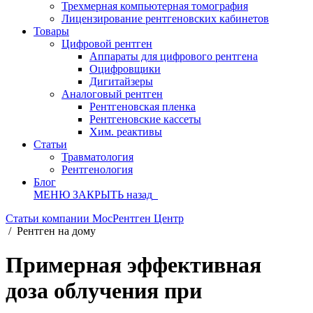
Трехмерная компьютерная томография
Лицензирование рентгеновских кабинетов
Товары
Цифровой рентген
Аппараты для цифрового рентгена
Оцифровщики
Дигитайзеры
Аналоговый рентген
Рентгеновская пленка
Рентгеновские кассеты
Хим. реактивы
Статьи
Травматология
Рентгенология
Блог
МЕНЮ
ЗАКРЫТЬ
назад
Статьи компании МосРентген Центр
/
Рентген на дому
Примерная эффективная
доза облучения при