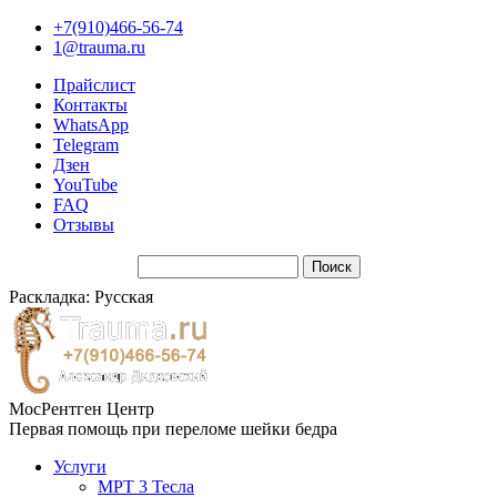
+7(910)466-56-74
1@trauma.ru
Прайслист
Контакты
WhatsApp
Telegram
Дзен
YouTube
FAQ
Отзывы
Раскладка: Русская
МосРентген Центр
Первая помощь при переломе шейки бедра
Услуги
МРТ 3 Тесла