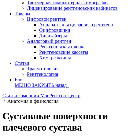
Трехмерная компьютерная томография
Лицензирование рентгеновских кабинетов
Товары
Цифровой рентген
Аппараты для цифрового рентгена
Оцифровщики
Дигитайзеры
Аналоговый рентген
Рентгеновская пленка
Рентгеновские кассеты
Хим. реактивы
Статьи
Травматология
Рентгенология
Блог
МЕНЮ
ЗАКРЫТЬ
назад
Статьи компании МосРентген Центр
/
Анатомия и физиология
Суставные поверхности
плечевого сустава