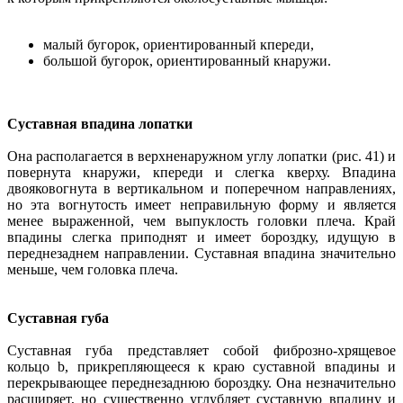
малый бугорок, ориентированный кпереди,
большой бугорок, ориентированный кнаружи.
Суставная впадина лопатки
Она располагается в верхненаружном углу лопатки (рис. 41) и
повернута кнаружи, кпереди и слегка кверху. Впадина
двояковогнута в вертикальном и поперечном направлениях,
но эта вогнутость имеет неправильную форму и является
менее выраженной, чем выпуклость головки плеча. Край
впадины слегка приподнят и имеет бороздку, идущую в
переднезаднем направлении. Суставная впадина значительно
меньше, чем головка плеча.
Суставная губа
Суставная губа представляет собой фиброзно-хрящевое
кольцо b, прикрепляющееся к краю суставной впадины и
перекрывающее переднезаднюю бороздку. Она незначительно
расширяет, но существенно углубляет суставную впадину и