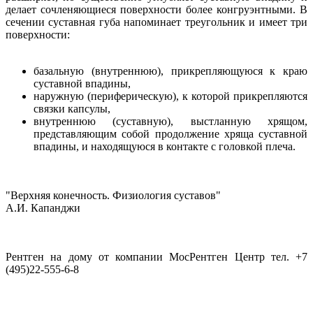
делает сочленяющиеся поверхности более конгруэнтными. В
сечении суставная губа напоминает треугольник и имеет три
поверхности:
базальную (внутреннюю), прикрепляющуюся к краю
суставной впадины,
наружную (периферическую), к которой прикрепляются
связки капсулы,
внутреннюю (суставную), выстланную хрящом,
представляющим собой продолжение хряща суставной
впадины, и находящуюся в контакте с головкой плеча.
"Верхняя конечность. Физиология суставов"
А.И. Капанджи
Рентген на дому от компании МосРентген Центр тел. +7
(495)22-555-6-8