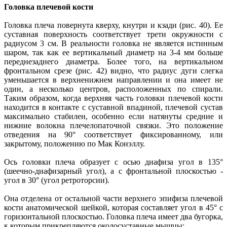
Головка плечевой кости
Головка плеча повернута кверху, кнутри и кзади (рис. 40). Ее
суставная поверхность соответствует трети окружности с
радиусом 3 см. В реальности головка не является истинным
шаром, так как ее вертикальный диаметр на 3-4 мм больше
переднезаднего диаметра. Более того, на вертикальном
фронтальном срезе (рис. 42) видно, что радиус дуги слегка
уменьшается в верхненижнем направлении и она имеет не
один, а несколько центров, расположенных по спирали.
Таким образом, когда верхняя часть головки плечевой кости
находится в контакте с суставной впадиной, плечевой сустав
максимально стабилен, особенно если натянуты средние и
нижние волокна плечелопаточной связки. Это положение
отведения на 90° соответствует фиксированному, или
закрытому, положению по Мак Конэллу.
Ось головки плеча образует с осью диафиза угол в 135°
(шеечно-диафизарный угол), а с фронтальной плоскостью -
угол в 30° (угол ретроторсии).
Она отделена от остальной части верхнего эпифиза плечевой
кости анатомической шейкой, которая составляет угол в 45° с
горизонтальной плоскостью. Головка плеча имеет два бугорка,
к которым прикрепляются околосуставные мышцы: