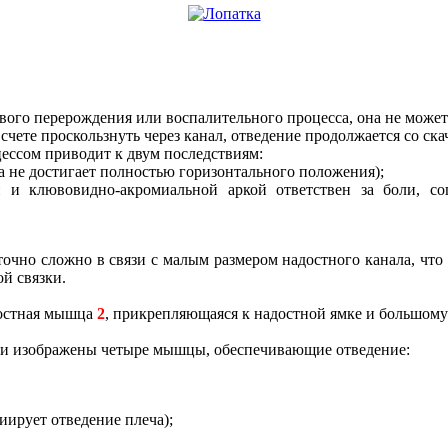
вого перерождения или воспалительного процесса, она не может с
чете проскользнуть через канал, отведение продолжается со ска
ссом приводит к двум последствиям:
а не достигает полностью горизонтального положения);
и и клювовидно-акромиальной аркой ответствен за боли, с
аточно сложно в связи с малым размером надостного канала, чт
й связки.
адостная мышца
2
, прикрепляющаяся к надостной ямке и большому
ки изображены четыре мышцы, обеспечивающие отведение:
иирует отведение плеча);