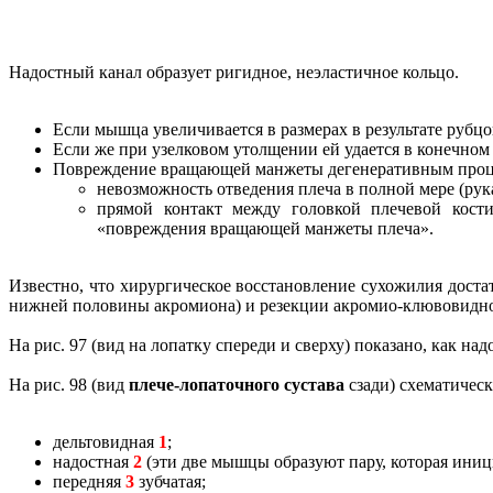
Надостный канал образует ригидное, неэластичное кольцо.
Если мышца увеличивается в размерах в результате рубцо
Если же при узелковом утолщении ей удается в конечном с
Повреждение вращающей манжеты дегенеративным проце
невозможность отведения плеча в полной мере (рук
прямой контакт между головкой плечевой кост
«повреждения вращающей манжеты плеча».
Известно, что хирургическое восстановление сухожилия дост
нижней половины акромиона) и резекции акромио-клювовидно
На рис. 97 (вид на лопатку спереди и сверху) показано, как н
На рис. 98 (вид
плече-лопаточного сустава
сзади) схематичес
дельтовидная
1
;
надостная
2
(эти две мышцы образуют пару, которая иниц
передняя
3
зубчатая;