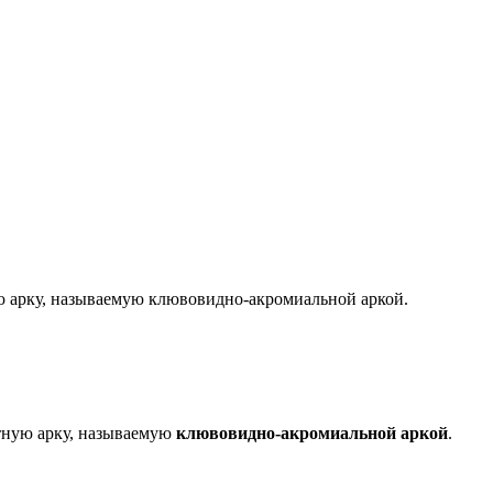
ю арку, называемую клювовидно-акромиальной аркой.
стную арку, называемую
клювовидно-акромиальной аркой
.