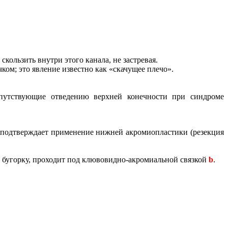
кользить внутри этого канала, не застревая.
чком; это явление известно как «скачущее плечо».
опутствующие отведению верхней конечности при синдроме
о подтверждает применение нижней акромиопластики (резекция
 бугорку, проходит под клювовидно-акромиальной связкой
b
.