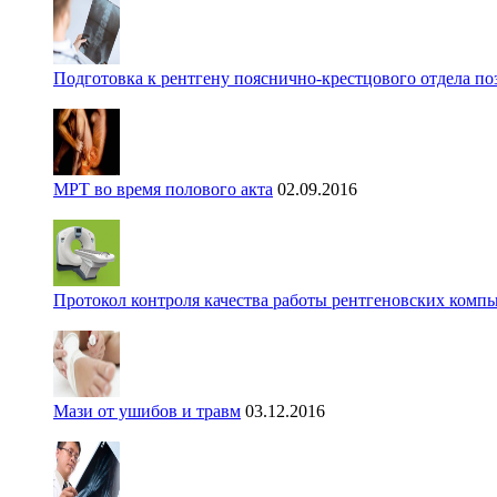
Подготовка к рентгену пояснично-крестцового отдела п
МРТ во время полового акта
02.09.2016
Протокол контроля качества работы рентгеновских комп
Мази от ушибов и травм
03.12.2016