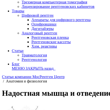
Трехмерная компьютерная томография
Лицензирование рентгеновских кабинетов
Товары
Цифровой рентген
Аппараты для цифрового рентгена
Оцифровщики
Дигитайзеры
Аналоговый рентген
Рентгеновская пленка
Рентгеновские кассеты
Хим. реактивы
Статьи
Травматология
Рентгенология
Блог
МЕНЮ
ЗАКРЫТЬ
назад
Статьи компании МосРентген Центр
/
Анатомия и физиология
Надостная мышца и отведени