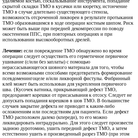
удаляемой костью, соскальзывание инструмента, попадание
скрытой складки ТМО в кусачки или кюретку, истончение
ТМО в случае длительно существующего стеноза,
возможность отсроченной ликвореи в результате протыкания
ТМО образовавшимся в ходе операции костным шипом. Риск
может быть выше при передней декомпрессии по поводу
окостенения ППС, при повторных операциях и при
использовании высокооборотных дрелей.
Лечение:
если повреждение ТМО обнаружено во время
операции следует осуществить его герметичное первичное
ушивание (с/или без заплаты) с помощью
нерассасывающегося шовного материала для того, чтобы
всеми возможными способами предотвратить формирование
псевдоменингоцеле и/или ликворной фистулы. Фибринный
клей может быть использован для укрепления первичного
шва. {Кусочек ватника, прикрывающий дефект ТМО,
предохраняет корешки от присасывания к отсосу. Следует не
допускать попадания корешков в шов ТМО. В большинстве
случаев закрытие дефекта не приводит к каким-либо
осложнениям или последствиям для пациента. Если дефект
ТМО расположен далеко (кпереди), то его можно
ликвидировать интрадурально. Для этого следует произвести
заднюю дуротомию, ушить передний дефект ТМО, а затем
естественно ушить и произведенный разрез ТМО (при этом