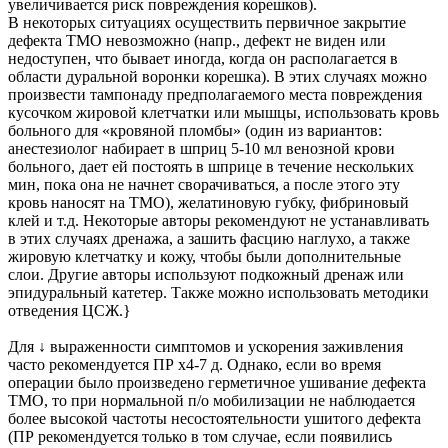
увеличивается риск повреждения корешков).
В некоторых ситуациях осуществить первичное закрытие
дефекта ТМО невозможно (напр., дефект не виден или
недоступен, что бывает иногда, когда он располагается в
области дуральной воронки корешка). В этих случаях можно
произвести тампонаду предполагаемого места повреждения
кусочком жировой клетчатки или мышцы, использовать кровь
больного для «кровяной пломбы» (один из вариантов:
анестезиолог набирает в шприц 5-10 мл венозной крови
больного, дает ей постоять в шприце в течение нескольких
мин, пока она не начнет сворачиваться, а после этого эту
кровь наносят на ТМО), желатиновую губку, фибриновый
клей и т.д. Некоторые авторы рекомендуют не устанавливать
в этих случаях дренажа, а зашить фасцию наглухо, а также
жировую клетчатку и кожу, чтобы были дополнительные
слои. Другие авторы используют подкожный дренаж или
эпидуральный катетер. Также можно использовать методики
отведения ЦСЖ.}
Для ↓ выраженности симптомов и ускорения заживления
часто рекомендуется ПР х4-7 д. Однако, если во время
операции было произведено герметичное ушивание дефекта
ТМО, то при нормальной п/о мобилизации не наблюдается
более высокой частоты несостоятельности ушитого дефекта
(ПР рекомендуется только в том случае, если появились