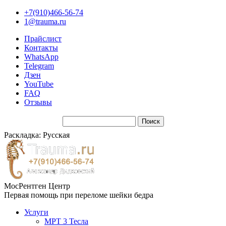
+7(910)466-56-74
1@trauma.ru
Прайслист
Контакты
WhatsApp
Telegram
Дзен
YouTube
FAQ
Отзывы
Раскладка: Русская
МосРентген Центр
Первая помощь при переломе шейки бедра
Услуги
МРТ 3 Тесла