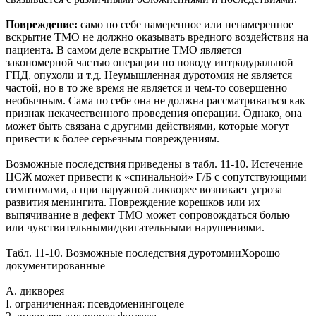
Повреждение:
само по себе намеренное или ненамеренное
вскрытие ТМО не должно оказывать вредного воздействия на
пациента. В самом деле вскрытие ТМО является
закономерной частью операции по поводу интрадуральной
ГПД, опухоли и т.д. Неумышленная дуротомия не является
частой, но в то же время не является и чем-то совершенно
необычным. Сама по себе она не должна рассматриваться как
признак некачественного проведения операции. Однако, она
может быть связана с другими действиями, которые могут
привести к более серьезным повреждениям.
Возможные последствия приведены в табл. 11-10. Истечение
ЦСЖ может привести к «спинальной» Г/Б с сопутствующими
симптомами, а при наружной ликворее возникает угроза
развития менингита. Повреждение корешков или их
выпячивание в дефект ТМО может сопровождаться болью
или чувствительными/двигательными нарушениями.
Табл. 11-10. Возможные последствия дуротомииХорошо
документированные
А. дикворея
I. ограниченная: псевдоменингоцеле