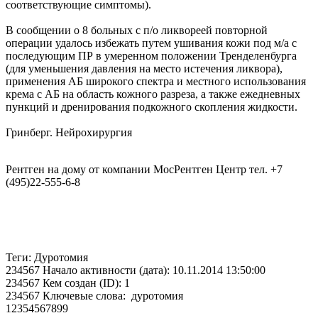
соответствующие симптомы).
В сообщении о 8 больных с п/о ликвореей повторной
операции удалось избежать путем ушивания кожи под м/а с
последующим ПР в умеренном положении Тренделенбурга
(для уменьшения давления на место истечения ликвора),
применения АБ широкого спектра и местного использования
крема с АБ на область кожного разреза, а также ежедневных
пункций и дренирования подкожного скопления жидкости.
Гринберг. Нейрохирургия
Рентген на дому от компании МосРентген Центр тел. +7
(495)22-555-6-8
Теги: Дуротомия
234567 Начало активности (дата): 10.11.2014 13:50:00
234567 Кем создан (ID): 1
234567 Ключевые слова: дуротомия
12354567899