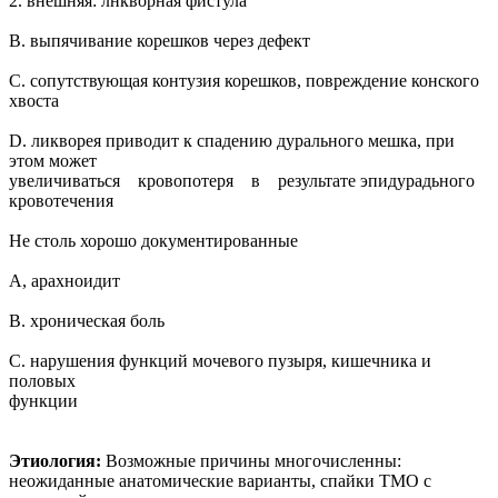
2. внешняя: лнкворная фистула
В. выпячивание корешков через дефект
С. сопутствующая контузия корешков, повреждение конского
хвоста
D. ликворея приводит к спадению дурального мешка, при
этом может
увеличиваться кровопотеря в результате эпидурадьного
кровотечения
Не столь хорошо документированные
А, арахноидит
В. хроническая боль
С. нарушения функций мочевого пузыря, кишечника и
половых
функции
Этиология:
Возможные причины многочисленны:
неожиданные анатомические варианты, спайки ТМО с