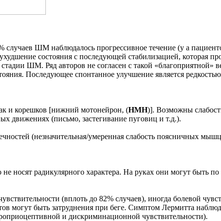
 случаев ШМ наблюдалось прогрессивное течение (у a пациентов 
худшение состояния с последующей стабилизацией, которая про
 стадии ШМ. Ряд авторов не согласен с такой «благоприятной» в
тояния. Последующее спонтанное улучшение является редкостью
к и корешков [нижний мотонейрон, (
НМН
)]. Возможны слабос
ых движениях (письмо, застегивание пуговиц и т.д.).
ностей (незначительная/умеренная слабость поясничных мышц и
о не носят радикулярного характера. На руках они могут быть 
вствительности (вплоть до 82% случаев), иногда болевой чувст
тов могут быть затруднения при беге. Симптом Лермитта наблюд
проприоцептивной и дискриминационной чувствительности).