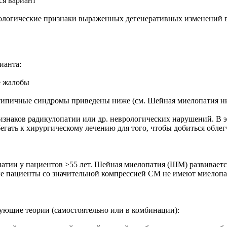
ся вариант
енологические признаки выраженных дегенеративных изменений 
ианта:
е жалобы
 типичные синдромы приведены ниже (см. Шейная миелопатия н
ризнаков радикулопатии или др. неврологических нарушений. В э
ибегать к хирургическому лечению для того, чтобы добиться обл
атии у пациентов >55 лет. Шейная миелопатия (ШМ) развивает
е пациенты со значительной компрессией СМ не имеют миелопа
ующие теории (самостоятельно или в комбинации):