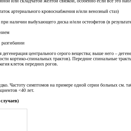
ной или складчатой желтой связкой, особенно если все это на
статок артериального кровоснабжения и/или венозный стаз)
при наличии выбухающего диска и/или остеофитов (в результат
анием
 разгибании
 дегенерация центрального серого вещества; выше него – деген
ности кортико-спинальных трактов). Передние спинальные трак
агия клеток передних рогов.
о. Частоту симптомов на примере одной серии больных см. таб
циентов <40 лет.
 случаев)