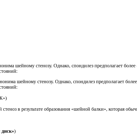
нонима шейному стенозу. Однако, спондилез предполагает боле
стояний:
инонима шейному стенозу. Однако, спондилез предполагает бол
стояний:
К»)
стеноз в результате образования «шейной балки», которая обыч
 диск»
)