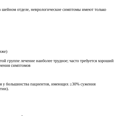
в шейном отделе, неврологические симптомы имеют только
иже)
той группе лечение наиболее трудное; часто требуется хороший
егчения симптомов
ся у большинства пациентов, имеющих ≥30% сужения
тии).