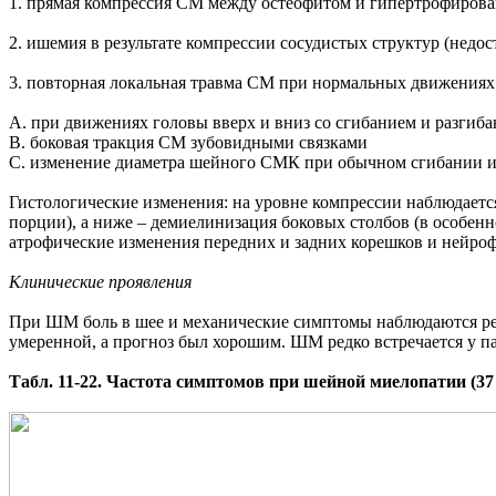
1. прямая компрессия СМ между остеофитом и гипертрофирован
2. ишемия в результате компрессии сосудистых структур (недо
3. повторная локальная травма СМ при нормальных движениях 
A. при движениях головы вверх и вниз со сгибанием и разгиб
B. боковая тракция СМ зубовидными связками
C. изменение диаметра шейного СМК при обычном сгибании и
Гистологические изменения: на уровне компрессии наблюдается
порции), а ниже – демиелинизация боковых столбов (в особен
атрофические изменения передних и задних корешков и нейроф
Клинические проявления
При ШМ боль в шее и механические симптомы наблюдаются редк
умеренной, а прогноз был хорошим. ШМ редко встречается у па
Табл. 11-22. Частота симптомов при шейной миелопатии (37