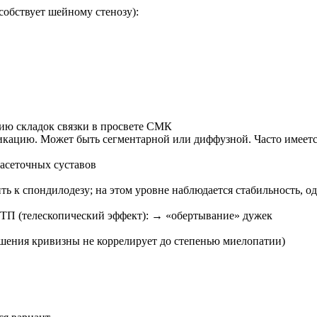
собствует шейному стенозу):
нию складок связки в просвете СМК
фикацию. Может быть сегментарной или диффузной. Часто имеет
фасеточных суставов
 к спондилодезу; на этом уровне наблюдается стабильность, од
 ТП (телескопический эффект): → «обертывание» дужек
ушения кривизны не коррелирует до степенью миелопатии)