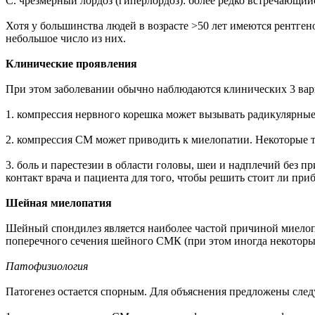
C. чрезмерный лордоз (гиперлордоз): более редко встречающий
Хотя у большинства людей в возрасте >50 лет имеются рентг
небольшое число из них.
Клинические проявления
При этом заболевании обычно наблюдаются клинических 3 вар
1. компрессия нервного корешка может вызывать радикулярны
2. компрессия СМ может приводить к миелопатии. Некоторые
3. боль и парестезии в области головы, шеи и надплечий без п
контакт врача и пациента для того, чтобы решить стоит ли пр
Шейная миелопатия
Шейный спондилез является наиболее частой причиной миелоп
поперечного сечения шейного СМК (при этом иногда некоторы
Патофизиология
Патогенез остается спорным. Для объяснения предложены след