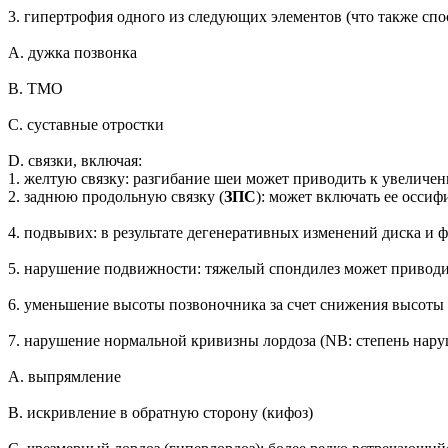
3. гипертрофия одного из следующих элементов (что также спо
A. дужка позвонка
B. ТМО
C. суставные отростки
D. связки, включая:
1. желтую связку: разгибание шеи может приводить к увеличе
2. заднюю продольную связку (
ЗПС
): может включать ее осси
4. подвывих: в результате дегенеративных изменений диска и 
5. нарушение подвижности: тяжелый спондилез может приводить
6. уменьшение высоты позвоночника за счет снижения высоты
7. нарушение нормальной кривизны лордоза (NB: степень нар
A. выпрямление
B. искривление в обратную сторону (кифоз)