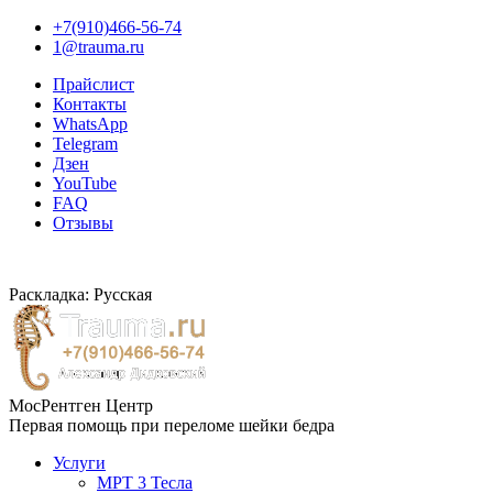
+7(910)466-56-74
1@trauma.ru
Прайслист
Контакты
WhatsApp
Telegram
Дзен
YouTube
FAQ
Отзывы
Раскладка: Русская
МосРентген Центр
Первая помощь при переломе шейки бедра
Услуги
МРТ 3 Тесла