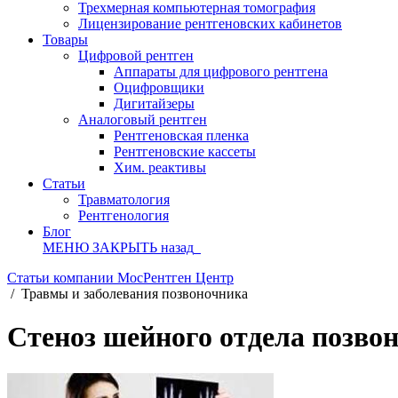
Трехмерная компьютерная томография
Лицензирование рентгеновских кабинетов
Товары
Цифровой рентген
Аппараты для цифрового рентгена
Оцифровщики
Дигитайзеры
Аналоговый рентген
Рентгеновская пленка
Рентгеновские кассеты
Хим. реактивы
Статьи
Травматология
Рентгенология
Блог
МЕНЮ
ЗАКРЫТЬ
назад
Статьи компании МосРентген Центр
/
Травмы и заболевания позвоночника
Стеноз шейного отдела позво