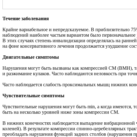
Течение заболевания
Крайне вариабельное и непредсказуемое. В приблизительно 75%
наблюдений наиболее частым вариантом было первоначальное у
В этих случаях степень инвалидизации определялась на ранней
на фоне консервативного лечения продолжается ухудшение сос
Двигательные симптомы
Нарушения могут быть вызваны как компрессией СМ (ВМН), та
и разжимание кулаков. Часто наблюдаются неловкость при точн
Часто наблюдается слабость проксимальных мышц нижних конеч
Чувствительные симптомы
Чувствительные нарушения могут быть min, а когда имеются, т
быть на несколько уровней ниже зоны компрессии СМ.
В нижних конечностях наблюдается выпадение вибрационной чу
коленей). В результате компрессии спинно-церебеллярных трак
преобладать нарушения функций задних столбов (нарушения 