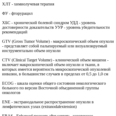
ХЛТ - химиолучевая терапия
ФУ - фторурацил
ХБС - хронический болевой синдром УДД - уровень
достоверности доказательств УУР - уровень убедительности
рекомендаций
GTV (Gross Tumor Volume) - макроскопический объем опухоли
- представляет собой пальпируемый или визуализируемый
инструментально объем опухоли
CTV (Clinical Target Volume) - клинический объем мишени -
включает макроскопический объем опухоли и ткани, в
которых имеется вероятность микроскопической опухолевой
инвазии, в большинстве случаев в пределах от 0,5 до 1,0 см
ECOG - шкала оценки общего состояния онкологического
больного по версии Восточной объединенной группы
онкологов
ENE - экстранодальное распространение опухоли в
лимфатических узлах (extranodalextension)
ERAS - Enhanced recovery after surgery - ускоренное