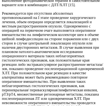
выполнение фотодинамической терапии в самостоятельном
варианте или в комбинации с ДЛТ/ХЛТ [15].
Рекомендуется при отсутствии абсолютных
противопоказаний на I этапе проведение хирургического
лечения, объем операции определяется локализацией и
местным распространением опухоли. Одновременно с
операцией на первичном очаге выполняется оперативное
вмешательство на лимфатическом коллекторе шеи в объеме
шейной лимфодиссекции на стороне поражения или с двух
сторон в случае центральной локализации опухоли или
наличия двусторонних метастазов. В случае выявления при
плановом патолого-анатомическом исследовании
операционного материала таких неблагоприятных
гистологических признаков, как положительные края
резекции либо экстракапсулярное распространение метастаза/
зов, показано проведение послеоперационной одновременной
ХЛТ. При положительном крае резекции в качестве
альтернативы может быть рекомендовано повторное
оперативное вмешательство. При выявлении таких
неблагоприятных гистологических признаков, как
периневральная/ периваскулярная/лимфатическая инвазия,
рТЗ/рТ4, множественные регионарные метастазы, показана
послеоперационная ЛТ или одновременная ХЛТ. При
невозможности оперативного вмешательства проводится