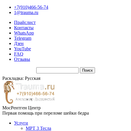
+7(910)466-56-74
1@trauma.ru
Прайслист
Контакты
WhatsApp
Telegram
Дзен
YouTube
FAQ
Отзывы
Раскладка: Русская
МосРентген Центр
Первая помощь при переломе шейки бедра
Услуги
МРТ 3 Тесла