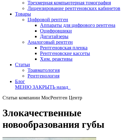
Трехмерная компьютерная томография
Лицензирование рентгеновских кабинетов
Товары
Цифровой рентген
Аппараты для цифрового рентгена
Оцифровщики
Дигитайзеры
Аналоговый рентген
Рентгеновская пленка
Рентгеновские кассеты
Хим. реактивы
Статьи
Травматология
Рентгенология
Блог
МЕНЮ
ЗАКРЫТЬ
назад
Статьи компании МосРентген Центр
Злокачественные
новообразования губы