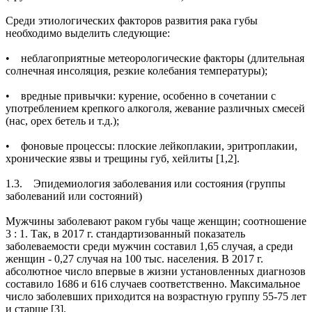
Среди этиологических факторов развития рака губы
необходимо выделить следующие:
• неблагоприятные метеорологические факторы (длительная
солнечная инсоляция, резкие колебания температуры);
• вредные привычки: курение, особенно в сочетании с
употреблением крепкого алкоголя, жевание различных смесей
(нас, орех бетель и т.д.);
• фоновые процессы: плоские лейкоплакии, эритроплакии,
хронические язвы и трещины губ, хейлиты [1,2].
1.3. Эпидемиология заболевания или состояния (группы
заболеваний или состояний)
Мужчины заболевают раком губы чаще женщин; соотношение
3 : 1. Так, в 2017 г. стандартизованный показатель
заболеваемости среди мужчин составил 1,65 случая, а среди
женщин - 0,27 случая на 100 тыс. населения. В 2017 г.
абсолютное число впервые в жизни установленных диагнозов
составило 1686 и 616 случаев соответственно. Максимальное
число заболевших приходится на возрастную группу 55-75 лет
и старше [3].