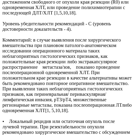
достижением свободного от опухоли края резекции (R0) или
одновременная ХЛТ, или проведение полихимиотерапии с
последующей ДЛТ/ХЛТ [1,5,10,18].
Уровень убедительности рекомендаций - С (уровень
достоверности доказательств - 4).
Комментарий: в случае выявления после хирургического
вмешательства при плановом патолого-анатомическом
исследовании операционного материала таких
неблагоприятных гистологических признаков, как
положительные края резекции либо экстракапсулярное
распространение метастаза/зов, показано проведение
послеоперационной одновременной ХЛТ. При
положительном крае резекции в качестве альтернативы может
быть рекомендовано повторное оперативное вмешательство.
При выявлении таких неблагоприятных гистологических
признаков, как периневральная/ периваскулярная/
лимфатическая инвазия, рТЗ/рТ4, множественные
регионарные метастазы, показана послеоперационная ЛТлибо
одновременная ХЛТ[1, 5,10,18].
• Локальный рецидив или остаточная опухоль после
лучевой терапии. При резектабельности опухоли
рекомендовано хирургическое вмешательство с обсуждением