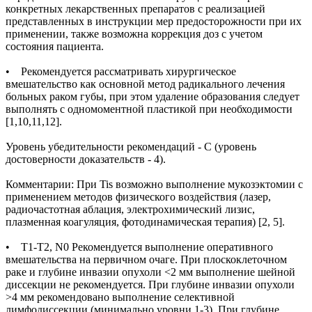
конкретных лекарственных препаратов с реализацией
представленных в инструкции мер предосторожности при их
применении, также возможна коррекция доз с учетом
состояния пациента.
• Рекомендуется рассматривать хирургическое
вмешательство как основной метод радикального лечения
больных раком губы, при этом удаление образования следует
выполнять с одномоментной пластикой при необходимости
[1,10,11,12].
Уровень убедительности рекомендаций - С (уровень
достоверности доказательств - 4).
Комментарии: При Tis возможно выполнение мукозэктомии с
применением методов физического воздействия (лазер,
радиочастотная аблация, электрохимический лизис,
плазменная коагуляция, фотодинамическая терапия) [2, 5].
• Т1-Т2, N0 Рекомендуется выполнение оперативного
вмешательства на первичном очаге. При плоскоклеточном
раке и глубине инвазии опухоли <2 мм выполнение шейной
диссекции не рекомендуется. При глубине инвазии опухоли
>4 мм рекомендовано выполнение селективной
лимфодиссекции (минимально уровни 1-3). При глубине