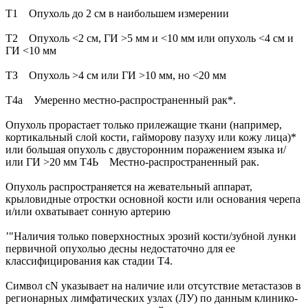
Т1 Опухоль до 2 см в наибольшем измерении
Т2 Опухоль <2 см, ГИ >5 мм и <10 мм или опухоль <4 см и
ГИ <10 мм
ТЗ Опухоль >4 см или ГИ >10 мм, но <20 мм
Т4а Умеренно местно-распространенный рак*.
Опухоль прорастает только прилежащие ткани (например,
кортикальный слой кости, гайморову пазуху или кожу лица)*
или большая опухоль с двусторонним поражением языка и/
или ГИ >20 мм Т4Ь Местно-распространенный рак.
Опухоль распространяется на жевательный аппарат,
крыловидные отростки основной кости или основания черепа
и/или охватывает сонную артерию
’"Наличия только поверхностных эрозий кости/зубной лунки
первичной опухолью десны недостаточно для ее
классифицирования как стадии Т4.
Символ cN указывает на наличие или отсутствие метастазов в
регионарных лимфатических узлах (ЛУ) по данным клинико-