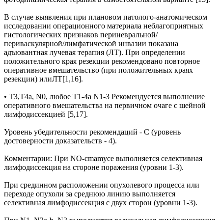
В случае выявления при плановом патолого-анатомическом
исследовании операционного материала неблагоприятных
гистологических признаков периневральной/
периваскулярной/лимфатической инвазии показана
адъювантная лучевая терапия (ЛТ). При определении
положительного края резекции рекомендовано повторное
оперативное вмешательство (при положительных краях
резекции) илиЛТ[1,16].
• ТЗ,Т4а, N0, любое Т1-4а N1-3 Рекомендуется выполнение
оперативного вмешательства на первичном очаге с шейной
лимфодиссекцией [5,17].
Уровень убедительности рекомендаций - С (уровень
достоверности доказательств - 4).
Комментарии: При NO-cmamyce выполняется селективная
лимфодиссекция на стороне поражения (уровни 1-3).
При срединном расположении опухолевого процесса или
переходе опухоли за среднюю линию выполняется
селективная лимфодиссекция с двух сторон (уровни 1-3).