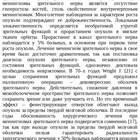
менингиомы зрительного нерва является отсутствие
гиперостоза костей, столь свойственное внутричерепным
менингиомам. Многолетние наблюдения за характером роста
опухоли подтверждают ее доброкачественность. Локальная
злокачественность определяется необратимой утратой
зрительных функций и прорастанием опухоли в мягкие
тканеи орбиты. Прорастание в канал зрительного нерва
наблюдается у 5% больных, в основном при первом типе
роста опухоли. Лечение менингиом зрительного нерва в свое
время было достаточно драматичным, так как постановка
диагноза опухоли зрительного нерва, независимо от
состояния зрительных функций, однозначно диктовала
необходимость неврэктомии. В 70–х годах Wright J. [21] с
целью сохранения зрительных функций предложил
паллиативную операцию – декомпрессию оболочек
зрительного нерва. Действительно, снижение давления в
межоболочечном пространстве зрительного нерва позволяет
сохранить зрение или даже улучшить его. Но это временный
эффект – фенестрирующие отверстия облегчают выход
опухоли за пределы твердой мозговой оболочки. В последние
годы обоснованность хирургического лечения при
менингиомах зрительного нерва подвергается сомнению [17],
так как при выходе опухоли за пределы твердой мозговой
оболочки нельзя гарантировать радикальность
хирургического лечения: у 50% больных наблюдается рецидив