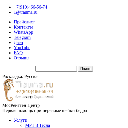
+7(910)466-56-74
1@trauma.ru
Прайслист
Контакты
WhatsApp
Telegram
Дзен
YouTube
FAQ
Отзывы
Раскладка: Русская
МосРентген Центр
Первая помощь при переломе шейки бедра
Услуги
МРТ 3 Тесла