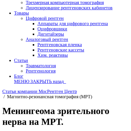
Трехмерная компьютерная томография
Лицензирование рентгеновских кабинетов
Товары
Цифровой рентген
Аппараты для цифрового рентгена
Оцифровщики
Дигитайзеры
Аналоговый рентген
Рентгеновская пленка
Рентгеновские кассеты
Хим. реактивы
Статьи
Травматология
Рентгенология
Блог
МЕНЮ
ЗАКРЫТЬ
назад
Статьи компании МосРентген Центр
/
Магнитно-резонансная томография (МРТ)
Менингеома зрительного
нерва на МРТ.