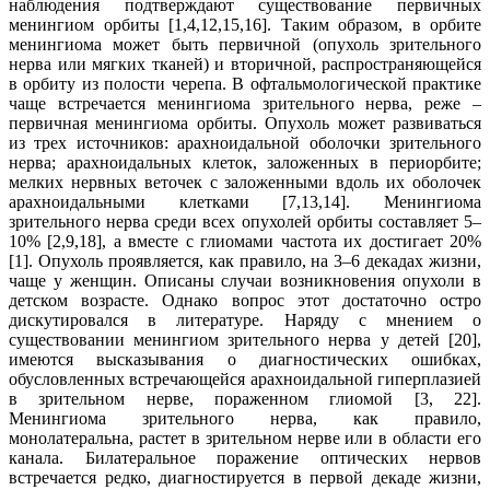
наблюдения подтверждают существование первичных
менингиом орбиты [1,4,12,15,16]. Таким образом, в орбите
менингиома может быть первичной (опухоль зрительного
нерва или мягких тканей) и вторичной, распространяющейся
в орбиту из полости черепа. В офтальмологической практике
чаще встречается менингиома зрительного нерва, реже –
первичная менингиома орбиты. Опухоль может развиваться
из трех источников: арахноидальной оболочки зрительного
нерва; арахноидальных клеток, заложенных в периорбите;
мелких нервных веточек с заложенными вдоль их оболочек
арахноидальными клетками [7,13,14]. Менингиома
зрительного нерва среди всех опухолей орбиты составляет 5–
10% [2,9,18], а вместе с глиомами частота их достигает 20%
[1]. Опухоль проявляется, как правило, на 3–6 декадах жизни,
чаще у женщин. Описаны случаи возникновения опухоли в
детском возрасте. Однако вопрос этот достаточно остро
дискутировался в литературе. Наряду с мнением о
существовании менингиом зрительного нерва у детей [20],
имеются высказывания о диагностических ошибках,
обусловленных встречающейся арахноидальной гиперплазией
в зрительном нерве, пораженном глиомой [3, 22].
Менингиома зрительного нерва, как правило,
монолатеральна, растет в зрительном нерве или в области его
канала. Билатеральное поражение оптических нервов
встречается редко, диагностируется в первой декаде жизни,