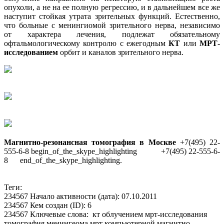
опухоли, а не на ее полную регрессию, и в дальнейшем все же
наступит стойкая утрата зрительных функций. Естественно,
что больные с менингиомой зрительного нерва, независимо
от характера лечения, подлежат обязательному
офтальмологическому контролю с ежегодным
КТ
или
МРТ-
исследованием
орбит и каналов зрительного нерва.
Магнитно-резонансная томография в Москве
+7(495) 22-
555-6-8
begin_of_the_skype_highlighting
+7(495) 22-555-6-
8
end_of_the_skype_highlighting
.
Теги:
234567 Начало активности (дата): 07.10.2011
234567 Кем создан (ID): 6
234567 Ключевые слова: кт облучением мрт-исследования
томография менингеома мрт компьютерной магнитно-