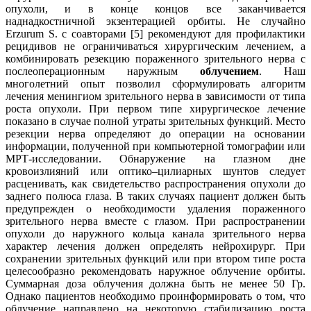
опухоли, и в конце концов все заканчивается
наднадкостничной экзентерацией орбиты. Не случайно
Erzurum S. с соавторами [5] рекомендуют для профилактики
рецидивов не ограничиваться хирургическим лечением, а
комбинировать резекцию пораженного зрительного нерва с
послеоперационным наружным
облучением
. Наш
многолетний опыт позволил сформулировать алгоритм
лечения менингиом зрительного нерва в зависимости от типа
роста опухоли. При первом типе хирургическое лечение
показано в случае полной утраты зрительных функций. Место
резекции нерва определяют до операции на основании
информации, полученной при компьютерной томографии или
МРТ-исследовании. Обнаружение на глазном дне
кровоизлияний или оптико–цилиарных шунтов следует
расценивать, как свидетельство распространения опухоли до
заднего полюса глаза. В таких случаях пациент должен быть
предупрежден о необходимости удаления пораженного
зрительного нерва вместе с глазом. При распространении
опухоли до наружного кольца канала зрительного нерва
характер лечения должен определять нейрохирург. При
сохранении зрительных функций или при втором типе роста
целесообразно рекомендовать наружное облучение орбиты.
Суммарная доза облучения должна быть не менее 50 Гр.
Однако пациентов необходимо проинформировать о том, что
облучение направлено на некоторую стабилизацию роста