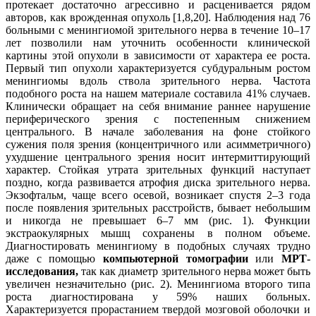
протекает достаточно агрессивно и расценивается рядом
авторов, как врожденная опухоль [1,8,20]. Наблюдения над 76
больными с менингиомой зрительного нерва в течение 10–17
лет позволили нам уточнить особенности клинической
картины этой опухоли в зависимости от характера ее роста.
Первый тип опухоли характеризуется субдуральным ростом
менингиомы вдоль ствола зрительного нерва. Частота
подобного роста на нашем материале составила 41% случаев.
Клинически обращает на себя внимание раннее нарушение
периферического зрения с постепенным снижением
центрального. В начале заболевания на фоне стойкого
сужения поля зрения (концентричного или асимметричного)
ухудшение центрального зрения носит интермиттирующий
характер. Стойкая утрата зрительных функций наступает
поздно, когда развивается атрофия диска зрительного нерва.
Экзофтальм, чаще всего осевой, возникает спустя 2–3 года
после появления зрительных расстройств, бывает небольшим
и никогда не превышает 6–7 мм (рис. 1). Функции
экстраокулярных мышц сохранены в полном объеме.
Диагностировать менингиому в подобных случаях трудно
даже с помощью
компьютерной томографии
или
МРТ-
исследования,
так как диаметр зрительного нерва может быть
увеличен незначительно (рис. 2). Менингиома второго типа
роста диагностирована у 59% наших больных.
Характеризуется прорастанием твердой мозговой оболочки и