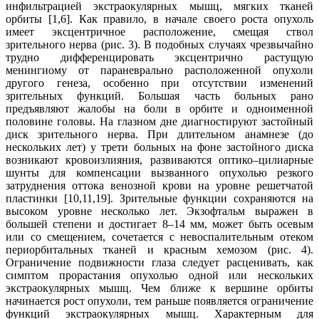
инфильтрацией экстраокулярных мышц, мягких тканей
орбиты [1,6]. Как правило, в начале своего роста опухоль
имеет эксцентричное расположение, смещая ствол
зрительного нерва (рис. 3). В подобных случаях чрезвычайно
трудно дифференцировать эксцентрично растущую
менингиому от параневрально расположенной опухоли
другого генеза, особенно при отсутствии изменений
зрительных функций. Большая часть больных рано
предъявляют жалобы на боли в орбите и одноименной
половине головы. На глазном дне диагностируют застойный
диск зрительного нерва. При длительном анамнезе (до
нескольких лет) у трети больных на фоне застойного диска
возникают кровоизлияния, развиваются оптико–цилиарные
шунты для компенсации вызванного опухолью резкого
затруднения оттока венозной крови на уровне решетчатой
пластинки [10,11,19]. Зрительные функции сохраняются на
высоком уровне несколько лет. Экзофтальм выражен в
большей степени и достигает 8–14 мм, может быть осевым
или со смещением, сочетается с невоспалительным отеком
периорбитальных тканей и красным хемозом (рис. 4).
Ограничение подвижности глаза следует расценивать, как
симптом прорастания опухолью одной или нескольких
экстраокулярных мышц. Чем ближе к вершине орбиты
начинается рост опухоли, тем раньше появляется ограничение
функций экстраокулярных мышц. Характерным для