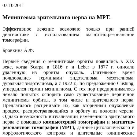
07.10.2011
Менингеома зрительного нерва на МРТ.
Эффективное лечение возможно только при ранней
диагностике с использованием магнитно-резонансной
томографии.
Бровкина А.Ф.
Первые сведения о менингиоме орбиты появились в XIX
веке, когда Scarpa в 1816 г. и Leber в 1877 г. описали
удаленную из орбиты опухоль. Длительное время
пользовались терминами эндотелиома, мезотелиома,
дуральная эндотелиома, а с 1922 г., по предложению Cushing,
утвердился термин менингиома. С тех пор предпринималось
немало попыток оспорить само существование первичной
менингиомы орбиты, в том числе и зрительного нерва.
Предлагалось расценивать их, как вторичный опухолевый
процесс, распространяющийся в орбиту из полости черепа.
Однако возможность визуализации измененного зрительного
нерва с помощью
компьютерной томографии
и
магнитно-
резонансной томографии
(
МРТ
), данные цитологического и
морфологического контроля и длительные клинические