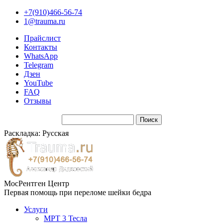
+7(910)466-56-74
1@trauma.ru
Прайслист
Контакты
WhatsApp
Telegram
Дзен
YouTube
FAQ
Отзывы
Раскладка: Русская
МосРентген Центр
Первая помощь при переломе шейки бедра
Услуги
МРТ 3 Тесла