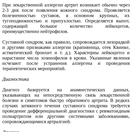
При лекарственной аллергии артрит возникает обычно через
2-3 дня после появления кожного синдрома. Проявляется
болезненностью суставов, в основном крупных, их
тугоподвижностью и припухлостью. Определяется выпот,
содержащий большое количество лейкоцитов,
преимущественно нейтрофилов.
Суставной синдром, как правило, сопровождается лихорадкой
и другими признаками аллергии (крапивница, отек Квинке,
астматический бронхит и т. д.). Характерны лейкоцитоз и
нарастание числа эозинофилов в крови. Указанные явления
исчезают после устранения аллергена и проведения
терапевтических мероприятий.
Диагностика
Диагноз базируется на анамнестических данных,
указывающих на непосредственную связь лекарственной
болезни и симптомов быстро обратимого артрита. В редких
случаях затяжного течения суставного синдрома требуется
проведение дифференциальной диагностики с ревматоидным
полиартритом или другими системными заболеваниями,
сопровождающимися артралгией.