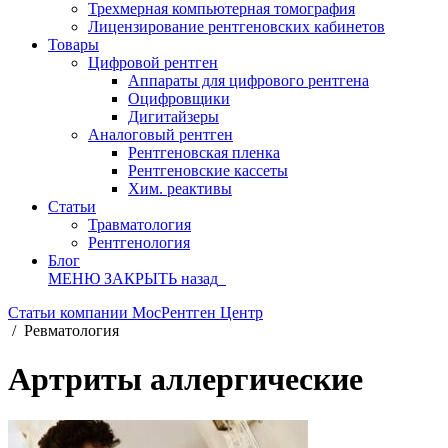
Трехмерная компьютерная томография
Лицензирование рентгеновских кабинетов
Товары
Цифровой рентген
Аппараты для цифрового рентгена
Оцифровщики
Дигитайзеры
Аналоговый рентген
Рентгеновская пленка
Рентгеновские кассеты
Хим. реактивы
Статьи
Травматология
Рентгенология
Блог
МЕНЮ
ЗАКРЫТЬ
назад
Статьи компании МосРентген Центр
/
Ревматология
Артриты аллергические