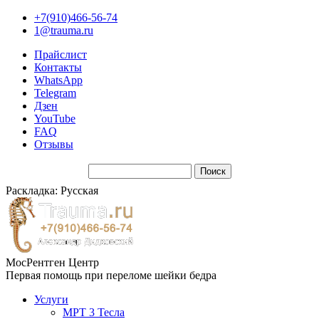
+7(910)466-56-74
1@trauma.ru
Прайслист
Контакты
WhatsApp
Telegram
Дзен
YouTube
FAQ
Отзывы
Раскладка: Русская
МосРентген Центр
Первая помощь при переломе шейки бедра
Услуги
МРТ 3 Тесла