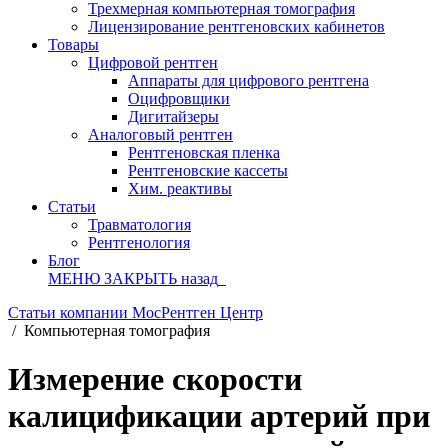
Трехмерная компьютерная томография
Лицензирование рентгеновских кабинетов
Товары
Цифровой рентген
Аппараты для цифрового рентгена
Оцифровщики
Дигитайзеры
Аналоговый рентген
Рентгеновская пленка
Рентгеновские кассеты
Хим. реактивы
Статьи
Травматология
Рентгенология
Блог
МЕНЮ
ЗАКРЫТЬ
назад
Статьи компании МосРентген Центр
/
Компьютерная томография
Измерение скорости
калицификации артерий при