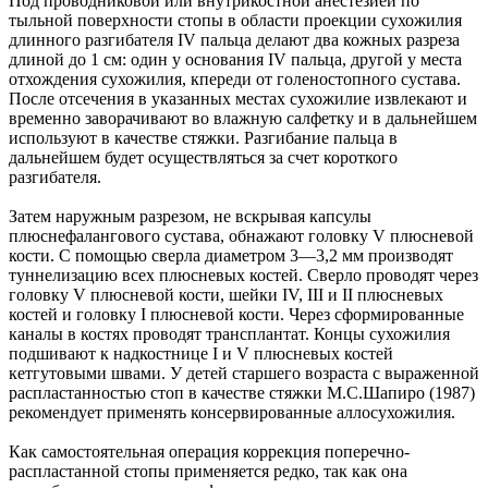
Под проводниковой или внутрикостной анестезией по
тыльной поверхности стопы в области проекции сухожилия
длинного разгибателя IV пальца делают два кожных разреза
длиной до 1 см: один у основания IV пальца, другой у места
отхождения сухожилия, кпереди от голеностопного сустава.
После отсечения в указанных местах сухожилие извлекают и
временно заворачивают во влажную салфетку и в дальнейшем
используют в качестве стяжки. Разгибание пальца в
дальнейшем будет осуществляться за счет короткого
разгибателя.
Затем наружным разрезом, не вскрывая капсулы
плюснефалангового сустава, обнажают головку V плюсневой
кости. С помощью сверла диаметром 3—3,2 мм производят
туннелизацию всех плюсневых костей. Сверло проводят через
головку V плюсневой кости, шейки IV, III и II плюсневых
костей и головку I плюсневой кости. Через сформированные
каналы в костях проводят трансплантат. Концы сухожилия
подшивают к надкостнице I и V плюсневых костей
кетгутовыми швами. У детей старшего возраста с выраженной
распластанностью стоп в качестве стяжки М.С.Шапиро (1987)
рекомендует применять консервированные аллосухожилия.
Как самостоятельная операция коррекция поперечно-
распластанной стопы применяется редко, так как она