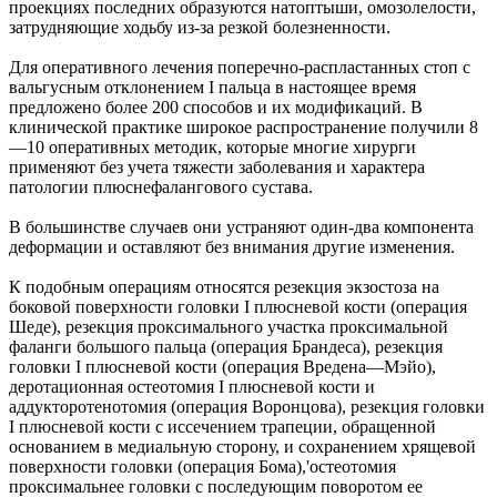
проекциях последних образуются натоптыши, омозолелости,
затрудняющие ходьбу из-за резкой болезненности.
Для оперативного лечения поперечно-распластанных стоп с
вальгусным отклонением I пальца в настоящее время
предложено более 200 способов и их модификаций. В
клинической практике широкое распространение получили 8
—10 оперативных методик, которые многие хирурги
применяют без учета тяжести заболевания и характера
патологии плюснефалангового сустава.
В большинстве случаев они устраняют один-два компонента
деформации и оставляют без внимания другие изменения.
К подобным операциям относятся резекция экзостоза на
боковой поверхности головки I плюсневой кости (операция
Шеде), резекция проксимального участка проксимальной
фаланги большого пальца (операция Брандеса), резекция
головки I плюсневой кости (операция Вредена—Мэйо),
деротационная остеотомия I плюсневой кости и
аддукторотенотомия (операция Воронцова), резекция головки
I плюсневой кости с иссечением трапеции, обращенной
основанием в медиальную сторону, и сохранением хрящевой
поверхности головки (операция Бома),'остеотомия
проксимальнее головки с последующим поворотом ее