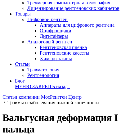
Трехмерная компьютерная томография
Лицензирование рентгеновских кабинетов
Товары
Цифровой рентген
Аппараты для цифрового рентгена
Оцифровщики
Дигитайзеры
Аналоговый рентген
Рентгеновская пленка
Рентгеновские кассеты
Хим. реактивы
Статьи
Травматология
Рентгенология
Блог
МЕНЮ
ЗАКРЫТЬ
назад
Статьи компании МосРентген Центр
/
Травмы и заболевания нижней конечности
Вальгусная деформация I
пальца