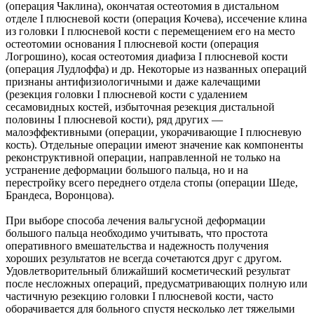
(операция Чаклина), окончатая остеотомия в дистальном
отделе I плюсневой кости (операция Кочева), иссечение клина
из головки I плюсневой кости с перемещением его на место
остеотомии основания I плюсневой кости (операция
Логрошино), косая остеотомия диафиза I плюсневой кости
(операция Лудлоффа) и др. Некоторые из названных операций
признаны антифизиологичными и даже калечащими
(резекция головки I плюсневой кости с удалением
сесамовидных костей, избыточная резекция дистальной
половины I плюсневой кости), ряд других —
малоэффективными (операции, укорачивающие I плюсневую
кость). Отдельные операции имеют значение как компоненты
реконструктивной операции, направленной не только на
устранение деформации большого пальца, но и на
перестройку всего переднего отдела стопы (операции Шеде,
Брандеса, Воронцова).
При выборе способа лечения вальгусной деформации
большого пальца необходимо учитывать, что простота
оперативного вмешательства и надежность получения
хороших результатов не всегда сочетаются друг с другом.
Удовлетворительный ближайший косметический результат
после несложных операций, предусматривающих полную или
частичную резекцию головки I плюсневой кости, часто
оборачивается для больного спустя несколько лет тяжелыми