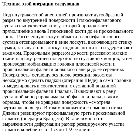
Техника этой операции следующая
Под внутрикостной анестезией производят дугообразный
разрез по внутренней поверхности I плюснефалангового
сустава выпуклостью книзу, который продолжают
прямолинейно вдоль I плюсневой кости до ее проксимального
конца. Рассеченную кожу в области плюснефалангового
сустава отсепаровывают в виде лоскута, включающего стенку
сумки, к тылу стопы: лоскут подшивают нитью и удерживают
зажимом. Продольным разрезом до кости рассекают мягкие
ткани над внутренней поверхностью суставных концов, затем
производят мобилизацию головки плюсневой кости и
проксимальной фаланги большого пальца до ее середины.
Поверхность, остающуюся после резекции экзостоза,
необходимо сделать гладкой (операция Шеде), а сами головки
отмоделировать в соответствии с суставной впадиной
проксимальной фаланги I пальца. Вывихивают в рану
суставной конец проксимальной фаланги пальца таким
образом, чтобы ее хрящевая поверхность «смотрела»
вертикально вверх. В таком положении с помощью пилы
Джильи резецируют проксимальную треть проксимальной
фаланги (операция Брандеса). В зависимости от
выраженности деформации размер резецируемого участка
фаланги колеблется от 1 /3 до 1 /2 ее длины.