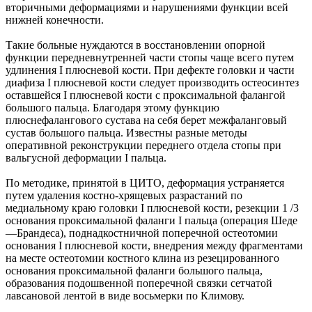
вторичными деформациями и нарушениями функции всей
нижней конечности.
Такие больные нуждаются в восстановлении опорной
функции передневнутренней части стопы чаще всего путем
удлинения I плюсневой кости. При дефекте головки и части
диафиза I плюсневой кости следует производить остеосинтез
оставшейся I плюсневой кости с проксимальной фалангой
большого пальца. Благодаря этому функцию
плюснефалангового сустава на себя берет межфаланговый
сустав большого пальца. Известны разные методы
оперативной реконструкции переднего отдела стопы при
вальгусной деформации I пальца.
По методике, принятой в ЦИТО, деформация устраняется
путем удаления костно-хрящевых разрастаний по
медиальному краю головки I плюсневой кости, резекции 1 /3
основания проксимальной фаланги I пальца (операция Шеде
—Брандеса), поднадкостничной поперечной остеотомии
основания I плюсневой кости, внедрения между фрагментами
на месте остеотомии костного клина из резецированного
основания проксимальной фаланги большого пальца,
образования подошвенной поперечной связки сетчатой
лавсановой лентой в виде восьмерки по Климову.