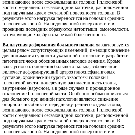
возникающее после соскальзывания головки I плюсневой
кости с медиальной сесамовидной косточки, расположенной
под наружным краем суставной поверхности головки. В
результате этого нагрузка переносится на головки средних
плюсневых костей. На подошвенной поверхности и в
проекциях последних образуются натоптыши, омозолелости,
затрудняющие ходьбу из-за резкой болезненности.
Вальгусная деформация большого пальца
характеризуется
целым рядом сопутствующих изменений, имеющих значение
для понимания сущности указанной патологии и разработки
патогенетически обоснованных методов лечения. Кроме
вальгусного отклонения большого пальца, заболевание
включает деформирующий артроз плюснефаланговых
суставов, хронический бурсит, экзостозы головки I
плюсневой кости, поперечную распластанность стопы,
внутреннее (варусное), а в ряде случаев и пронационное
отклонение I плюсневой кости. Особенно неблагоприятным
для больного при данной патологии является снижение
опорной способности передневнутреннего отдела стопы,
возникающее после соскальзывания головки I плюсневой
кости с медиальной сесамовидной косточки, расположенной
под наружным краем суставной поверхности головки. В
результате этого нагрузка переносится на головки средних
плюсневых костей. На подошвенной поверхности и в