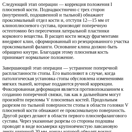
Следующий этап операции — коррекция положения I
плюсневой кости. Поднадкостнично с трех сторон
(внутренней, подошвенной и тыльной) обнажают
проксимальный отдел кости и, отступя 12—15 мм от
клиноплюсневого сустава, производят поперечную
остеотомию без пересечения латеральной пластинки
коркового вещества. В расщеп кости между фрагментами
внедряют клин, сформированный из резецированного участка
проксимальной фаланги. Основание клина должно быть
обращено кнутри. Благодаря этому плюсневая кость
принимает нормальное положение.
Завершающий этап операции — устранение поперечной
распластанности стопы. Его выполняют в случае, когда
патологическая установка стопы обусловлена изменениями
мягких тканей, которые поддаются ручной коррекции.
Фиксированная деформация является противопоказанием к
созданию поперечной связки, так как в дальнейшем могут
произойти переломы V плюсневых костей. Продольным
разрезом по тыльной поверхности стопы в области головки V
плюсневой кости обнажают ее проксимальную поверхность.
Другой разрез делают в области первого плюснефалангового
сустава. Через указанные разрезы со стороны подошвы
проводят в виде восьмерки крупноячеистую лавсановую
ленту шириной 20 мм, концы которой обводят вокруг