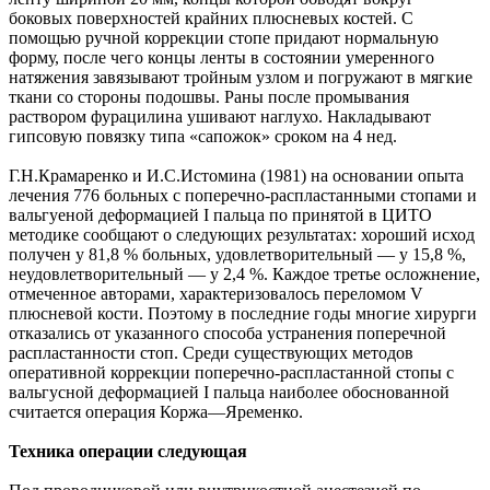
боковых поверхностей крайних плюсневых костей. С
помощью ручной коррекции стопе придают нормальную
форму, после чего концы ленты в состоянии умеренного
натяжения завязывают тройным узлом и погружают в мягкие
ткани со стороны подошвы. Раны после промывания
раствором фурацилина ушивают наглухо. Накладывают
гипсовую повязку типа «сапожок» сроком на 4 нед.
Г.Н.Крамаренко и И.С.Истомина (1981) на основании опыта
лечения 776 больных с поперечно-распластанными стопами и
вальгуеной деформацией I пальца по принятой в ЦИТО
методике сообщают о следующих результатах: хороший исход
получен у 81,8 % больных, удовлетворительный — у 15,8 %,
неудовлетворительный — у 2,4 %. Каждое третье осложнение,
отмеченное авторами, характеризовалось переломом V
плюсневой кости. Поэтому в последние годы многие хирурги
отказались от указанного способа устранения поперечной
распластанности стоп. Среди существующих методов
оперативной коррекции поперечно-распластанной стопы с
вальгусной деформацией I пальца наиболее обоснованной
считается операция Коржа—Яременко.
Техника операции следующая