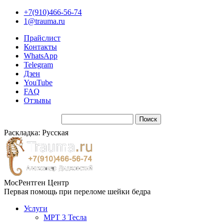
+7(910)466-56-74
1@trauma.ru
Прайслист
Контакты
WhatsApp
Telegram
Дзен
YouTube
FAQ
Отзывы
Раскладка: Русская
МосРентген Центр
Первая помощь при переломе шейки бедра
Услуги
МРТ 3 Тесла