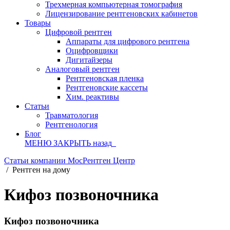
Трехмерная компьютерная томография
Лицензирование рентгеновских кабинетов
Товары
Цифровой рентген
Аппараты для цифрового рентгена
Оцифровщики
Дигитайзеры
Аналоговый рентген
Рентгеновская пленка
Рентгеновские кассеты
Хим. реактивы
Статьи
Травматология
Рентгенология
Блог
МЕНЮ
ЗАКРЫТЬ
назад
Статьи компании МосРентген Центр
/
Рентген на дому
Кифоз позвоночника
Кифоз позвоночника