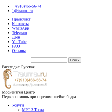
+7(910)466-56-74
1@trauma.ru
Прайслист
Контакты
WhatsApp
Telegram
Дзен
YouTube
FAQ
Отзывы
Раскладка: Русская
МосРентген Центр
Первая помощь при переломе шейки бедра
Услуги
МРТ 3 Тесла