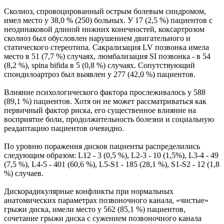
Сколиоз, спровоцированный острым болевым синдромом,
имел место у 38,0 % (250) больных. У 17 (2,5 %) пациентов с
неодинаковой длиной нижних конечностей, коксартрозом
сколиоз был обусловлен нарушением двигательного и
статического стереотипа. Сакрализация LV позвонка имела
место в 51 (7,7 %) случаях, люмбализация SI позвонка - в 54
(8,2 %), spina bifida в 5 (0,8 %) случаях. Сопутствующий
спондилоартроз был выявлен у 277 (42,0 %) пациентов.
Влияние психологического фактора прослеживалось у 588
(89,1 %) пациентов. Хотя он не может рассматриваться как
первичный фактор риска, его существенное влияние на
восприятие боли, продолжительность болезни и социальную
реадаптацию пациентов очевидно.
По уровню поражения дисков пациенты распределились
следующим образом: L12 - 3 (0,5 %), L2-3 - 10 (1,5%), L3-4 - 49
(7,5 %), L4-5 - 401 (60,6 %), L5-S1 - 185 (28,1 %), S1-S2 - 12 (1,8
%) случаев.
Дискорадикулярные конфликты при нормальных
анатомических параметрах позвоночного канала, «чистые»
грыжи диска, имели место у 562 (85,1 %) пациентов,
сочетание грыжи диска с сужением позвоночного канала