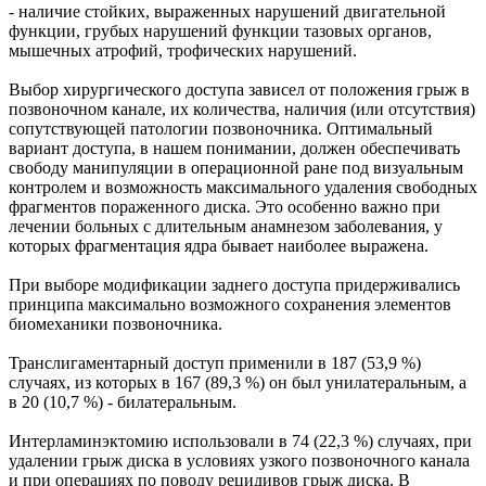
- наличие стойких, выраженных нарушений двигательной
функции, грубых нарушений функции тазовых органов,
мышечных атрофий, трофических нарушений.
Выбор хирургического доступа зависел от положения грыж в
позвоночном канале, их количества, наличия (или отсутствия)
сопутствующей патологии позвоночника. Оптимальный
вариант доступа, в нашем понимании, должен обеспечивать
свободу манипуляции в операционной ране под визуальным
контролем и возможность максимального удаления свободных
фрагментов пораженного диска. Это особенно важно при
лечении больных с длительным анамнезом заболевания, у
которых фрагментация ядра бывает наиболее выражена.
При выборе модификации заднего доступа придерживались
принципа максимально возможного сохранения элементов
биомеханики позвоночника.
Транслигаментарный доступ применили в 187 (53,9 %)
случаях, из которых в 167 (89,3 %) он был унилатеральным, а
в 20 (10,7 %) - билатеральным.
Интерламинэктомию использовали в 74 (22,3 %) случаях, при
удалении грыж диска в условиях узкого позвоночного канала
и при операциях по поводу рецидивов грыж диска. В