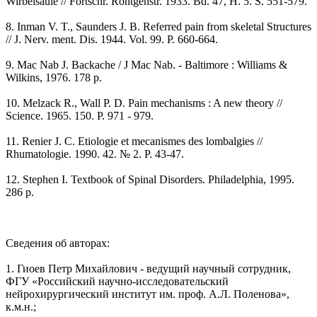
Wirbelsaule // Fortschr. Rontgenstr. 1933. Bd. 47, H. 5. S. 551-579.
8. Inman V. T., Saunders J. B. Referred pain from skeletal Structures
// J. Nerv. ment. Dis. 1944. Vol. 99. P. 660-664.
9. Mac Nab J. Backache / J Mac Nab. - Baltimore : Williams &
Wilkins, 1976. 178 р.
10. Melzack R., Wall P. D. Pain mechanisms : A new theory //
Science. 1965. 150. P. 971 - 979.
11. Renier J. C. Etiologie et mecanismes des lombalgies //
Rhumatologie. 1990. 42. № 2. P. 43-47.
12. Stephen I. Textbook of Spinal Disorders. Philadelphia, 1995.
286 р.
Сведения об авторах:
1. Гиоев Петр Михайлович - ведущий научный сотрудник,
ФГУ «Российский научно-исследовательский
нейрохирургический институт им. проф. А.Л. Поленова»,
к.м.н.;