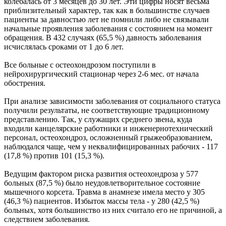
колебалась от 3 месяцев до 30 лет. Эти цифры носят весьма
приблизительный характер, так как в большинстве случаев
пациенты за давностью лет не помнили либо не связывали
начальные проявления заболевания с состоянием на момент
обращения. В 432 случаях (65,5 %) давность заболевания
исчислялась сроками от 1 до 6 лет.
Все больные с остеохондрозом поступили в
нейрохирургический стационар через 2-6 мес. от начала
обострения.
При анализе зависимости заболевания от социального статуса
получили результаты, не соответствующие традиционному
представлению. Так, у служащих среднего звена, куда
входили канцелярские работники и инженернотехнический
персонал, остеохондроз, осложненный грыжеобразованием,
наблюдался чаще, чем у неквалифицированных рабочих - 117
(17,8 %) против 101 (15,3 %).
Ведущим фактором риска развития остеохондроза у 577
больных (87,5 %) было неудовлетворительное состояние
мышечного корсета. Травма в анамнезе имела место у 305
(46,3 %) пациентов. Избыток массы тела - у 280 (42,5 %)
больных, хотя большинство из них считало его не причиной, а
следствием заболевания.