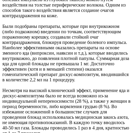
воздействия на толстые периферические волокна. Одним из
способов такого воздействия является создание очагов
контрраздражения на коже.
Были подобраны препараты, которые при внутрикожном
(либо подкожном) введении по точкам, соответствующим
пораженному корешку, создавали стойкий очаг
контрраздражения, блокируя проведение болевого импульса.
Наиболее эффективными оказались препараты на основе
змеиного яда (випроксин, наяксин и т.д.), которые вводились
внутрикожно, до появления плотной папулы. Суммарная доза
яда для одной блокады не превышала 1 мг. Достаточно
эффективен (хотя и в меньшей степени) оказался
гомеопатический препарат дискус-композитум, вводившийся
в количестве 2,2 мл на 1 процедуру.
Несмотря на высокий клинический эффект, применение яда и
дискус-композитума было не всегда возможно из-за
индивидуальной непереносимости (28 %), а также у женщин в
период беременности, либо кормления грудью (8 %). Во
избежание осложнений в большинстве случаев для
проведения блокад использовалась медицинская закись азота,
не имеющая противопоказаний. В каждую точку вводилось
40-50 мл газа. Блокады проводились 1 раз в 4 дня, кратностью