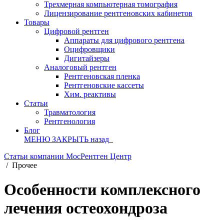
Трехмерная компьютерная томография
Лицензирование рентгеновских кабинетов
Товары
Цифровой рентген
Аппараты для цифрового рентгена
Оцифровщики
Дигитайзеры
Аналоговый рентген
Рентгеновская пленка
Рентгеновские кассеты
Хим. реактивы
Статьи
Травматология
Рентгенология
Блог
МЕНЮ
ЗАКРЫТЬ
назад
Статьи компании МосРентген Центр
/
Прочее
Особенности комплексного
лечения остеохондроза