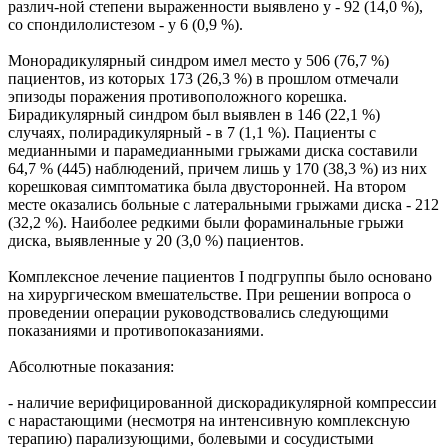
различ-ной степени выраженности выявлено у - 92 (14,0 %),
со спондилолистезом - у 6 (0,9 %).
Монорадикулярный синдром имел место у 506 (76,7 %)
пациентов, из которых 173 (26,3 %) в прошлом отмечали
эпизоды поражения противоположного корешка.
Бирадикулярный синдром был выявлен в 146 (22,1 %)
случаях, полирадикулярный - в 7 (1,1 %). Пациенты с
медианными и парамедианными грыжами диска составили
64,7 % (445) наблюдений, причем лишь у 170 (38,3 %) из них
корешковая симптоматика была двусторонней. На втором
месте оказались больные с латеральными грыжами диска - 212
(32,2 %). Наиболее редкими были фораминальные грыжи
диска, выявленные у 20 (3,0 %) пациентов.
Комплексное лечение пациентов I подгруппы было основано
на хирургическом вмешательстве. При решении вопроса о
проведении операции руководствовались следующими
показаниями и противопоказаниями.
Абсолютные показания:
- наличие верифицированной дискорадикулярной компрессии
с нарастающими (несмотря на интенсивную комплексную
терапию) парализующими, болевыми и сосудистыми