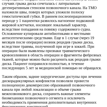
случаях грыжа диска сочеталась с латеральным
дегенеративным стенозом позвоночного канала. На ТМО
наложили швы, поверх которых уложили полоску
гемостатической губки. В раннем послеоперационном
периоде у 1 пациентки развилось нагноение подкожной
жировой клетчатки, носившее локальный характер,
вследствие попадания на повязку содержимого судна.
Осложнение купировали антибиотиками и местными
антисептическими средствами. Еще в 1 случае (через 19
месяцев после операции) возник рецидив грыжи диска,
вследствие травмы, полученной при игре в хоккей. При
операции были выявлены признаки травматического
кровоизлияния в область операции и фрагменты фиброзных
тканей, которые можно было расценить как рецидив грыжи
диска. Пациент поправился полностью, в течение
последующих 5 лет за медицинской помощью не обращался.
Таким образом, задние хирургические доступы при лечении
дискорадикулярных конфликтов позволяли провести
полноценную декомпрессию образований позвоночного
канала при любой локализации и объеме грыжи
межпозвонкового диска, сохранить важные элементы
биомеханики позвоночного сегмента и исключить
необходимость применения дополнительных внутренних
фиксирующих конструкций.