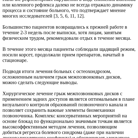
или коленного рефлекса далеко не всегда отражало динамику
процесса и состояние больного, что подтверждает мнение
многих исследователей [3, 5, 6, 11, 12].
Большинство пациентов возвращались к прежней работе в
течение 2-3 недель после выписки, хотя лицам, занятым
физическим трудом, рекомендовали отдых в течение месяца.
В течение этого месяца пациенты соблюдали щадящий режим,
носили корсет, продолжали прием препаратов, начатый в
стационаре.
Подводя итоги лечения больных с остеохондрозом,
осложненным наличием грыж межпозвонковых дисков,
можно сделать следующие выводы.
Хирургическое лечение грыж межпозвонковых дисков с
применением задних доступов является оптимальным в плане
визуального контроля образований позвоночного канала и
позволяет сохранить важные элементы биомеханики
позвоночника. Комплекс консервативных мероприятий на
основе блокад по функционально значимым точкам является
высокоэффективным методом лечения, позволяющим
добиться регресса болевого синдрома (даже при наличии
дискорадикулярного конфликта) и обеспечивает адекватное