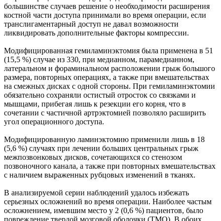
большинстве случаев решение о необходимости расширения
костной части доступа принимали во время операции, если
транслигаментарный доступ не давал возможности
ликвидировать дополнительные факторы компрессии.
Модифицированная гемиламинэктомия была применена в 51
(15,5 %) случае из 330, при медианном, парамедианном,
латеральном и фораминальном расположении грыж большого
размера, повторных операциях, а также при вмешательствах
на смежных дисках с одной стороны. При гемиламинэктомии
обязательно сохраняли остистый отросток со связками и
мышцами, прибегая лишь к резекции его корня, что в
сочетании с частичной артрэктомией позволяло расширить
угол операционного доступа.
Модифицированную ламинэктомию применили лишь в 18
(5,6 %) случаях при лечении больших центральных грыж
межпозвонковых дисков, сочетающихся со стенозом
позвоночного канала, а также при повторных вмешательствах
с наличием выраженных рубцовых изменений в тканях.
В анализируемой серии наблюдений удалось избежать
серьезных осложнений во время операции. Наиболее частым
осложнением, имевшим место у 2 (0,6 %) пациентов, было
повреждение твердой мозговой оболочки (ТМО). В обоих