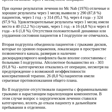
При оценке результатов лечения по Mc Nab (1976) отличные и
хорошие результаты через 1 месяц выявили у 290 (87,8 %)
пациентов, через 1 год - у 314 (95,1 %), через 4 года - у 324
(97,9 %). Удовлетворительные результаты через 1 месяц имели
место в 40 (12,2 %) случаях, через 1 год - в 16 (4,8 %) и через 4
года - в 6 (1,8 %). Отсутствия положительной динамики или
ухудшения состояния пациентов в I подгруппе не отмечалось.
Вторая подгруппа объединила пациентов с грыжами дисков,
которые по уровню поражения, локализации в пространстве
позвоночного канала, размерам и наличию
дискорадикулярного конфликта были вполне сопоставимы с
больными I подгруппы. Абсолютное большинство их - 303
(91,8 %) - категорически отказались от операции, несмотря на
предупреждение о возможной неэффективности
консервативной терапии. 26 (8,0 %) пациентов имели
серьезные противопоказания общего плана.
Во II подгруппе отсутствовали пациенты с фораминальными
грыжами и нарастающим парализующим компонентом. В
этом случае вопрос о хирургическом лечении ставился
категорично, вплоть до отказа пациенту в дальнейшем
пребывании в отделении.