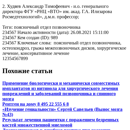
2. Худяев Александр Тимофеевич - и.о. генерального
директора ФГУ «РНЦ «ВТО» им. акад. Г.А. Илизарова
Росмедтехнологий», д.м.н. профессор;
Теги: поясничный отдел позвоночника
234567 Начало активности (дата): 26.08.2021 15:11:00
234567 Кем создан (ID): 989
234567 Ключевые слова: поясничный отдел позвоночника,
остеохондроз, грыжа межпозвоночных дисков, хирургическое
лечение, консервативное лечение
12354567899
Похожие статьи
Применение биологически и механически совместимых
имплантатов из нитинола для хирургического лечения
повреждений и заболеваний позвоночника и спинного
мозга
Рентген на дому 8 495 22 555 6 8
«Изучение гениальности» Сергей Савельев (Вынос мозга
№43)
Результат лечения пациентки с поражением бедренных
костей множественной миеломой