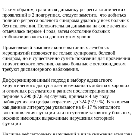
Таким образом, сравнивая динамику регресса клинических
проявлений в 2 подгруппах, следует заметить, что добиться
полного регресса болевого синдрома удалось у всех больных
без исключения. Положительная динамика на фоне лечения
отмечалась первые 4 года, затем состояние больных
стабилизировалось на достигнутом уровне.
Применяемый комплекс консервативных лечебных
мероприятий позволяет не только купировать болевой
синдром, но и существенно сузить показания для проведения
хирургического лечения, однако больные с остеохондрозом
требуют диспансерного наблюдения.
Дифференцированный подход к выбору адекватного
хирургического доступа дает возможность добиться хороших
и отличных результатов в раннем послеоперационном
периоде в 290 (87,8 %) случаях, причем к 4-му году
наблюдения эта цифра возрастает до 324 (97,9 %). В то время
как данные литературы указывают на 8- 17 % неполного
восстановления функции или отсутствие такового у больных,
исходно имеющих выраженные нарушения моторной
функции
Наличие рефлекторных нарушений в виде снижения ахиллова