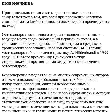
позвоночника
Принципиально новая система диагностики и лечения
свидетельствует о том, что боли при поражении корешков
спинного мозга (либо спинномозговых нервов) проецируются
на кожу.
Остеохондроз поясничного отдела позвоночника занимает
ведущее место среди заболеваний нервной системы, а в
сочетании с остеохондрозом шейного отдела и среди всех
хронических заболеваний нервной системы [3-6]. Термин
«остеохондроз» был введен в практику A. Hildenbrandt в 1933
году [7]. С этого времени идет дискуссия между
сторонниками и противниками хирургического лечения
остеохондроза.
Безоговорочно разделяя мнение многих современных авторов
о том, что подавляющее большинство этих больных не
нуждается в операции, считаем необоснованным и
некорректным противопоставление хирургического и
консервативного методов. Если набор хирургических методик
ограничен, а результаты лечения легко поддаются
статистической обработке и анализу, то даже само понятие
«консервативного лечения» весьма расплывчато, а количество
традиционных и нетрадиционных нехирургических методик