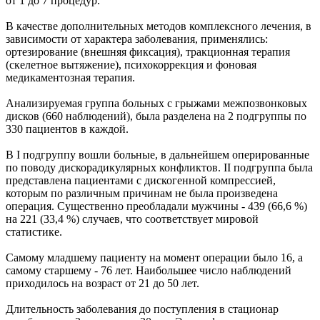
от 1 до 7 процедур.
В качестве дополнительных методов комплексного лечения, в
зависимости от характера заболевания, применялись:
ортезирование (внешняя фиксация), тракционная терапия
(скелетное вытяжение), психокоррекция и фоновая
медикаментозная терапия.
Анализируемая группа больных с грыжами межпозвонковых
дисков (660 наблюдений), была разделена на 2 подгруппы по
330 пациентов в каждой.
В I подгруппу вошли больные, в дальнейшем оперированные
по поводу дискорадикулярных конфликтов. II подгруппа была
представлена пациентами с дискогенной компрессией,
которым по различным причинам не была произведена
операция. Существенно преобладали мужчины - 439 (66,6 %)
на 221 (33,4 %) случаев, что соответствует мировой
статистике.
Самому младшему пациенту на момент операции было 16, а
самому старшему - 76 лет. Наибольшее число наблюдений
приходилось на возраст от 21 до 50 лет.
Длительность заболевания до поступления в стационар