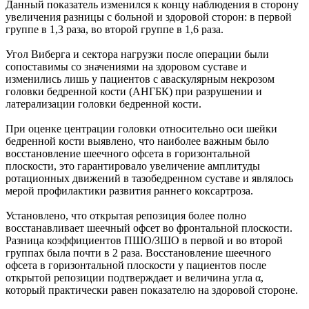
Данный показатель изменился к концу наблюдения в сторону
увеличения разницы с больной и здоровой сторон: в первой
группе в 1,3 раза, во второй группе в 1,6 раза.
Угол Виберга и сектора нагрузки после операции были
сопоставимы со значениями на здоровом суставе и
изменились лишь у пациентов с аваскулярным некрозом
головки бедренной кости (АНГБК) при разрушении и
латерализации головки бедренной кости.
При оценке центрации головки относительно оси шейки
бедренной кости выявлено, что наиболее важным было
восстановление шеечного офсета в горизонтальной
плоскости, это гарантировало увеличение амплитуды
ротационных движений в тазобедренном суставе и являлось
мерой профилактики развития раннего коксартроза.
Установлено, что открытая репозиция более полно
восстанавливает шеечный офсет во фронтальной плоскости.
Разница коэффициентов ПШО/ЗШО в первой и во второй
группах была почти в 2 раза. Восстановление шеечного
офсета в горизонтальной плоскости у пациентов после
открытой репозиции подтверждает и величина угла α,
который практически равен показателю на здоровой стороне.