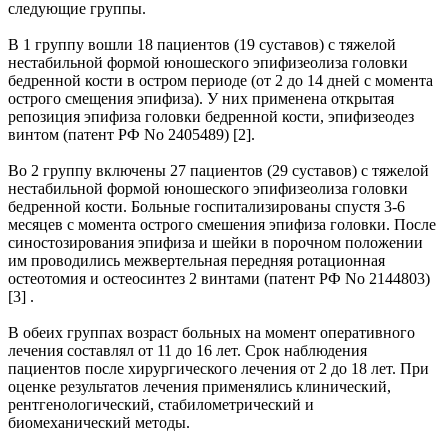
следующие группы.
В 1 группу вошли 18 пациентов (19 суставов) c тяжелой
нестабильной формой юношеского эпифизеолиза головки
бедренной кости в остром периоде (от 2 до 14 дней с момента
острого смещения эпифиза). У них применена открытая
репозиция эпифиза головки бедренной кости, эпифизеодез
винтом (патент РФ No 2405489) [2].
Во 2 группу включены 27 пациентов (29 суставов) с тяжелой
нестабильной формой юношеского эпифизеолиза головки
бедренной кости. Больные госпитализированы спустя 3-6
месяцев с момента острого смешения эпифиза головки. После
синостозирования эпифиза и шейки в порочном положении
им проводились межвертельная передняя ротационная
остеотомия и остеосинтез 2 винтами (патент РФ No 2144803)
[3] .
В обеих группах возраст больных на момент оперативного
лечения составлял от 11 до 16 лет. Срок наблюдения
пациентов после хирургического лечения от 2 до 18 лет. При
оценке результатов лечения применялись клинический,
рентгенологический, стабилометрический и
биомеханический методы.