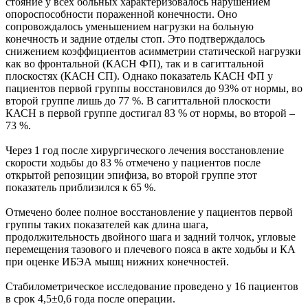
стояние у всех больных характеризовалось нарушением
опороспособности пораженной конечности. Оно
сопровождалось уменьшением нагрузки на больную
конечность и задние отделы стоп. Это подтверждалось
снижением коэффициентов асимметрии статической нагрузки
как во фронтальной (КАСН ФП), так и в сагиттальной
плоскостях (КАСН СП). Однако показатель КАСН ФП у
пациентов первой группы восстановился до 93% от нормы, во
второй группе лишь до 77 %. В сагиттальной плоскости
КАСН в первой группе достигал 83 % от нормы, во второй –
73 %.
Через 1 год после хирургического лечения восстановление
скорости ходьбы до 83 % отмечено у пациентов после
открытой репозиции эпифиза, во второй группе этот
показатель приблизился к 65 %.
Отмечено более полное восстановление у пациентов первой
группы таких показателей как длина шага,
продолжительность двойного шага и задний толчок, угловые
перемещения тазового и плечевого пояса в акте ходьбы и КА
при оценке ИБЭА мышц нижних конечностей.
Стабилометрическое исследование проведено у 16 пациентов
в срок 4,5±0,6 года после операции.