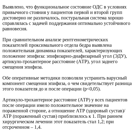
Выявлено, что функциональное состояние ОДС в условиях
привычного стояния у пациентов первой и второй групп
достоверно не различалось, постуральная система хорошо
справлялась с задачей поддержания оптимально устойчивого
равновесия.
При сравнительном анализе рентгенометрических
показателей проксимального отдела бедра выявлена
положительная динамика показателей, характеризующих
положение эпифиза: эпифизарно-диафизарный угол (ЭДУ),
артикуло-трохантерное расстояние (АТР), угол заднего
смещения эпифиза.
Обе оперативные методики позволяли устранить варусный
компонент смещения эпифиза, о чем свидетельствует разница
этого показателя до и после операции (p<0,05).
Артикуло-трохантерное расстояние (АТР) у всех пациентов
после операции имело положительное значение на
пораженной стороне, а отношение АТР (здоровый сустав)/
АТР (пораженный сустав) приблизилось к 1. При раннем
хирургическом лечении этот показатель стал 1,2; при
отсроченном – 1,4.