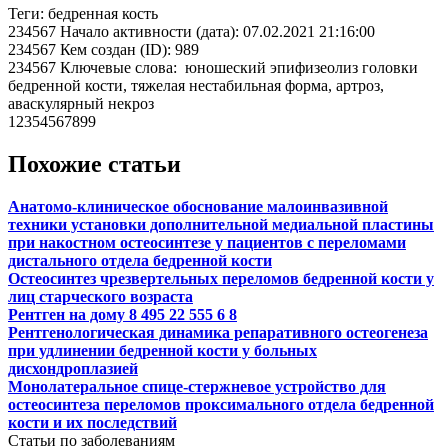
Теги: бедренная кость
234567 Начало активности (дата): 07.02.2021 21:16:00
234567 Кем создан (ID): 989
234567 Ключевые слова: юношеский эпифизеолиз головки
бедренной кости, тяжелая нестабильная форма, артроз,
аваскулярный некроз
12354567899
Похожие статьи
Анатомо-клиническое обоснование малоинвазивной
техники установки дополнительной медиальной пластины
при накостном остеосинтезе у пациентов с переломами
дистального отдела бедренной кости
Остеосинтез чрезвертельных переломов бедренной кости у
лиц старческого возраста
Рентген на дому 8 495 22 555 6 8
Рентгенологическая динамика репаративного остеогенеза
при удлинении бедренной кости у больных
дисхондроплазией
Монолатеральное спице-стержневое устройство для
остеосинтеза переломов проксимального отдела бедренной
кости и их последствий
Статьи по заболеваниям