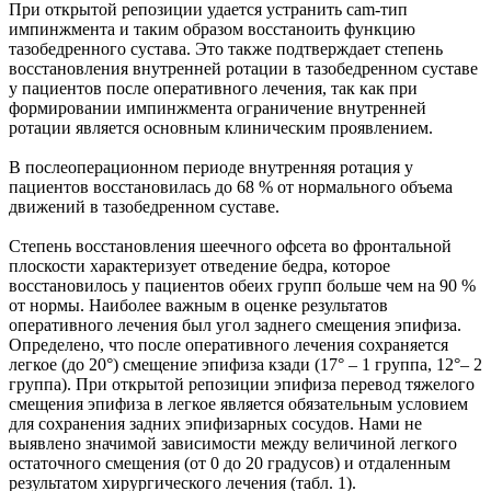
При открытой репозиции удается устранить cam-тип
импинжмента и таким образом восстаноить функцию
тазобедренного сустава. Это также подтверждает степень
восстановления внутренней ротации в тазобедренном суставе
у пациентов после оперативного лечения, так как при
формировании импинжмента ограничение внутренней
ротации является основным клиническим проявлением.
В послеоперационном периоде внутренняя ротация у
пациентов восстановилась до 68 % от нормального объема
движений в тазобедренном суставе.
Степень восстановления шеечного офсета во фронтальной
плоскости характеризует отведение бедра, которое
восстановилось у пациентов обеих групп больше чем на 90 %
от нормы. Наиболее важным в оценке результатов
оперативного лечения был угол заднего смещения эпифиза.
Определено, что после оперативного лечения сохраняется
легкое (до 20°) смещение эпифиза кзади (17° – 1 группа, 12°– 2
группа). При открытой репозиции эпифиза перевод тяжелого
смещения эпифиза в легкое является обязательным условием
для сохранения задних эпифизарных сосудов. Нами не
выявлено значимой зависимости между величиной легкого
остаточного смещения (от 0 до 20 градусов) и отдаленным
результатом хирургического лечения (табл. 1).