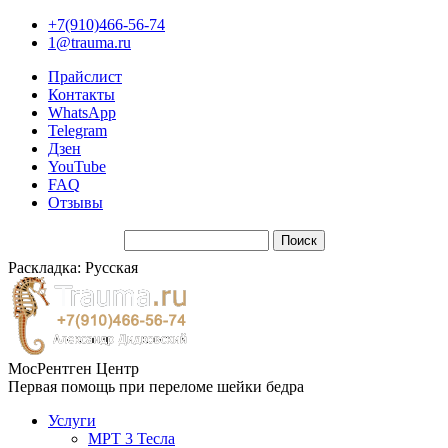
+7(910)466-56-74
1@trauma.ru
Прайслист
Контакты
WhatsApp
Telegram
Дзен
YouTube
FAQ
Отзывы
Раскладка: Русская
МосРентген Центр
Первая помощь при переломе шейки бедра
Услуги
МРТ 3 Тесла