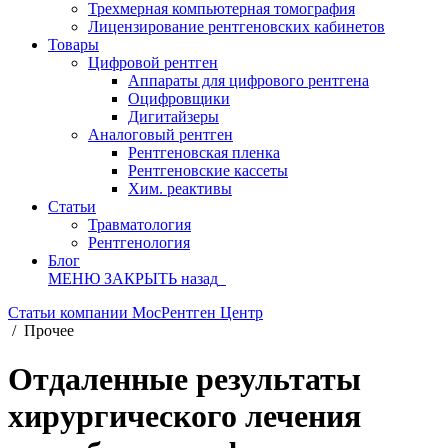
Трехмерная компьютерная томография
Лицензирование рентгеновских кабинетов
Товары
Цифровой рентген
Аппараты для цифрового рентгена
Оцифровщики
Дигитайзеры
Аналоговый рентген
Рентгеновская пленка
Рентгеновские кассеты
Хим. реактивы
Статьи
Травматология
Рентгенология
Блог
МЕНЮ
ЗАКРЫТЬ
назад
Статьи компании МосРентген Центр
/
Прочее
Отдаленные результаты
хирургического лечения