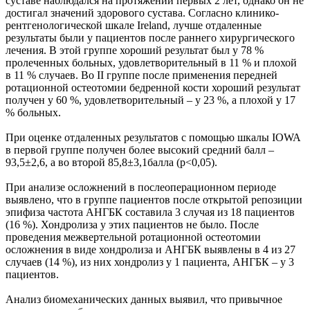
суставе наблюдался на протяжении первых 2 лет, однако он не
достигал значений здорового сустава. Согласно клинико-
рентгенологической шкале Ireland, лучше отдаленные
результаты были у пациентов после раннего хирургического
лечения. В этой группе хороший результат был у 78 %
пролеченных больных, удовлетворительный в 11 % и плохой
в 11 % случаев. Во II группе после применения передней
ротационной остеотомии бедренной кости хороший результат
получен у 60 %, удовлетворительный – у 23 %, а плохой у 17
% больных.
При оценке отдаленных результатов с помощью шкалы IOWA
в первой группе получен более высокий средний балл –
93,5±2,6, а во второй 85,8±3,1балла (p<0,05).
При анализе осложнений в послеоперационном периоде
выявлено, что в группе пациентов после открытой репозиции
эпифиза частота АНГБК составила 3 случая из 18 пациентов
(16 %). Хондролиза у этих пациентов не было. После
проведения межвертельной ротационной остеотомии
осложнения в виде хондролиза и АНГБК выявлены в 4 из 27
случаев (14 %), из них хондролиз у 1 пациента, АНГБК – у 3
пациентов.
Анализ биомеханических данных выявил, что привычное