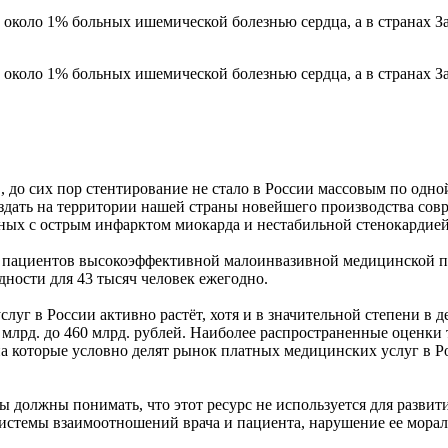
 около 1% больных ишемической болезнью сердца, а в странах 
 около 1% больных ишемической болезнью сердца, а в странах 
 до сих пор стентирование не стало в России массовым по одно
создать на территории нашей страны новейшего производства со
ьных с острым инфарктом миокарда и нестабильной стенокардией
яч пациентов высокоэффективной малоинвазивной медицинской 
дности для 43 тысяч человек ежегодно.
уг в России активно растёт, хотя и в значительной степени в
млрд. до 460 млрд. рублей. Наиболее распространенные оценки т
на которые условно делят рынок платных медицинских услуг в 
ы должны понимать, что этот ресурс не используется для развит
системы взаимоотношений врача и пациента, нарушение ее морал