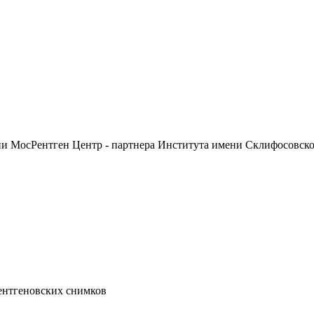
ии МосРентген Центр - партнера Института имени Склифосовск
ентгеновских снимков