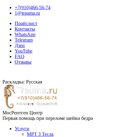
+7(910)466-56-74
1@trauma.ru
Прайслист
Контакты
WhatsApp
Telegram
Дзен
YouTube
FAQ
Отзывы
Раскладка: Русская
МосРентген Центр
Первая помощь при переломе шейки бедра
Услуги
МРТ 3 Тесла