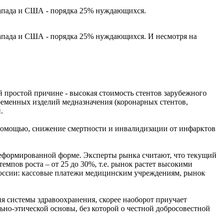
Запада и США - порядка 25% нуждающихся.
Запада и США - порядка 25% нуждающихся. И несмотря на
й простой причине - высокая стоимость стентов зарубежного
временных изделий медназначения (коронарных стентов,
.
помощью, снижение смертности и инвалидизации от инфарктов
 деформированной форме. Эксперты рынка считают, что текущий
емпов роста – от 25 до 30%, т.е. рынок растет высокими
России: кассовые платежи медицинским учреждениям, рынок
ия системы здравоохранения, скорее наоборот приучает
ьно-этической основы, без которой о честной добросовестной