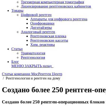
Трехмерная компьютерная томография
Лицензирование рентгеновских кабинетов
Товары
Цифровой рентген
Аппараты для цифрового рентгена
Оцифровщики
Дигитайзеры
Аналоговый рентген
Рентгеновская пленка
Рентгеновские кассеты
Хим. реактивы
Статьи
Травматология
Рентгенология
Блог
МЕНЮ
ЗАКРЫТЬ
назад
Статьи компании МосРентген Центр
/
Рентгенология и рентген на дому
Создано более 250 рентген-о
Создано более 250 рентген-операционных блоков