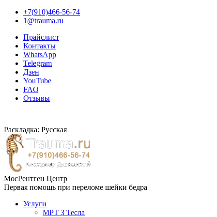
+7(910)466-56-74
1@trauma.ru
Прайслист
Контакты
WhatsApp
Telegram
Дзен
YouTube
FAQ
Отзывы
Раскладка: Русская
МосРентген Центр
Первая помощь при переломе шейки бедра
Услуги
МРТ 3 Тесла