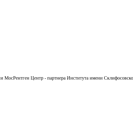
ии МосРентген Центр - партнера Института имени Склифосовск