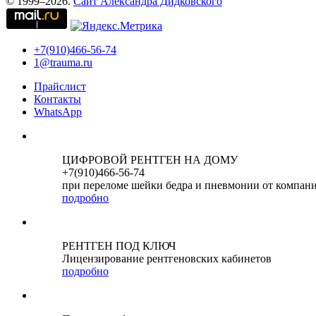
© 1999–2026.
Сайт Александра Дидковского
+7(910)466-56-74
1@trauma.ru
Прайслист
Контакты
WhatsApp
ЦИФРОВОЙ РЕНТГЕН НА ДОМУ
+7(910)466-56-74
при переломе шейки бедра и пневмонии от компан
подробно
РЕНТГЕН ПОД КЛЮЧ
Лицензирование рентгеновских кабинетов
подробно