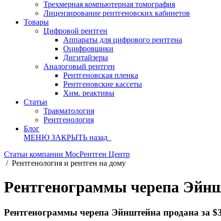
Трехмерная компьютерная томография
Лицензирование рентгеновских кабинетов
Товары
Цифровой рентген
Аппараты для цифрового рентгена
Оцифровщики
Дигитайзеры
Аналоговый рентген
Рентгеновская пленка
Рентгеновские кассеты
Хим. реактивы
Статьи
Травматология
Рентгенология
Блог
МЕНЮ
ЗАКРЫТЬ
назад
Статьи компании МосРентген Центр
/
Рентгенология и рентген на дому
Рентгенограммы черепа Эйншт
Рентгенограммы черепа Эйнштейна продана за $3