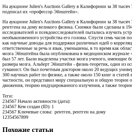
На аукционе Julien's Auctions Gallery в Калифорнии за 38 ты
подписал их «профессор Эйнштейн».
На аукционе Julien's Auctions Gallery в Калифорнии за 38 тыс
рентгена на дому великого физика. Снимки были сделаны в 19
исследователей и псевдоисследователей пытались изучить уст
необыкновенного устройства его головы. Спустя семь часов п
как научные доводы для поддержки различных идей о корреляц
ответственные за речь и язык, уменьшены, в то время как обл
мозга Эйнштейна была опубликована в медицинском журнале «T
был 57 лет. Были выделены участки мозга ученого, имеющие б
размера мозга. Альберт Эйнштейн - физик-теоретик, один из о
гуманист. Он был почетным доктором около 20 ведущих униве
300 научных работ по физике, а также около 150 книг и статей
частности, он представил миру специальную и общую теории о
движения, теорию индуцированного излучения, а также теорию
Теги:
234567 Начало активности (дата):
234567 Кем создан (ID): 1
234567 Ключевые слова: рентген, рентген на дому
12354567899
Похожие статьи