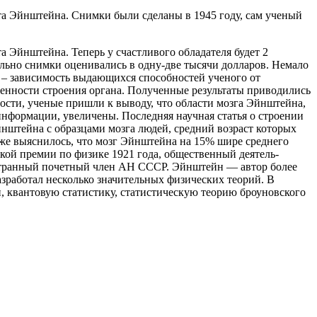
ерта Эйнштейна. Снимки были сделаны в 1945 году, сам ученый
та Эйнштейна. Теперь у счастливого обладателя будет 2
льно снимки оценивались в одну-две тысячи долларов. Немало
 – зависимость выдающихся способностей ученого от
бенности строения органа. Полученные результаты приводились
сти, ученые пришли к выводу, что области мозга Эйнштейна,
 информации, увеличены. Последняя научная статья о строении
нштейна с образцами мозга людей, средний возраст которых
кже выяснилось, что мозг Эйнштейна на 15% шире среднего
ской премии по физике 1921 года, общественный деятель-
остранный почетный член АН СССР. Эйнштейн — автор более
азработал несколько значительных физических теорий. В
, квантовую статистику, статистическую теорию броуновского