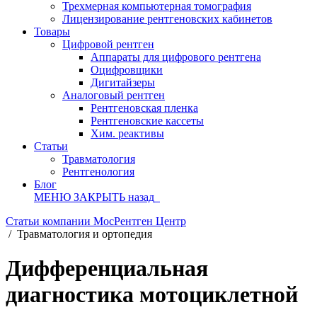
Трехмерная компьютерная томография
Лицензирование рентгеновских кабинетов
Товары
Цифровой рентген
Аппараты для цифрового рентгена
Оцифровщики
Дигитайзеры
Аналоговый рентген
Рентгеновская пленка
Рентгеновские кассеты
Хим. реактивы
Статьи
Травматология
Рентгенология
Блог
МЕНЮ
ЗАКРЫТЬ
назад
Статьи компании МосРентген Центр
/
Травматология и ортопедия
Дифференциальная
диагностика мотоциклетной