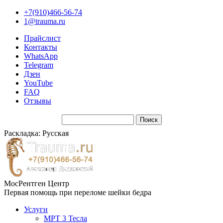
+7(910)466-56-74
1@trauma.ru
Прайслист
Контакты
WhatsApp
Telegram
Дзен
YouTube
FAQ
Отзывы
Раскладка: Русская
МосРентген Центр
Первая помощь при переломе шейки бедра
Услуги
МРТ 3 Тесла